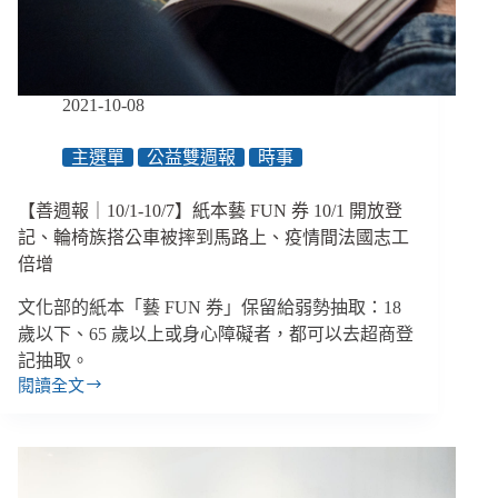
像」
法
規、
經
2021-10-08
濟
部
主選單
公益雙週報
時事
「偷
跑」
引
【善週報｜10/1-10/7】紙本藝 FUN 券 10/1 開放登
入
記、輪椅族搭公車被摔到馬路上、疫情間法國志工
移
倍增
工、
臺
文化部的紙本「藝 FUN 券」保留給弱勢抽取：18
中
歲以下、65 歲以上或身心障礙者，都可以去超商登
捷
記抽取。
運
閱讀全文
綠
【善
線
週
「全
報
線」
｜
10/1-
都