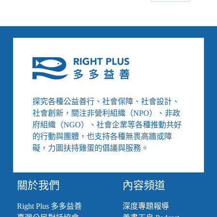
康：
付
出
資
源
或
付
出
代
價？
探究各種公益善行、社會保障、社會設計、
心
社會創新，關注非營利組織（NPO）、非政
理
府組織（NGO）、社會企業等各種推動共好
諮
的行動與團體，也支持各種無畏高牆或障
商
礙，力圖扶持雞蛋的倡議與服務。
究
竟
能
否
關於我們
內容頻道
納
入
Right Plus 多多益善
深度專題報導
健