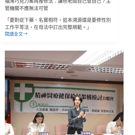
福灣巧克力案再推修法：讓色老闆自己查自己？主
上、
管機關不應無法可管
疫
情
「要對症下藥、名實相符，追本溯源還是要修性別
間
工作平等法，在母法中訂出完整規範。」
法
閱讀全文
國
福
志
灣
工
巧
倍
克
增
力
案
再
推
修
法：
讓
色
老
闆
自
己