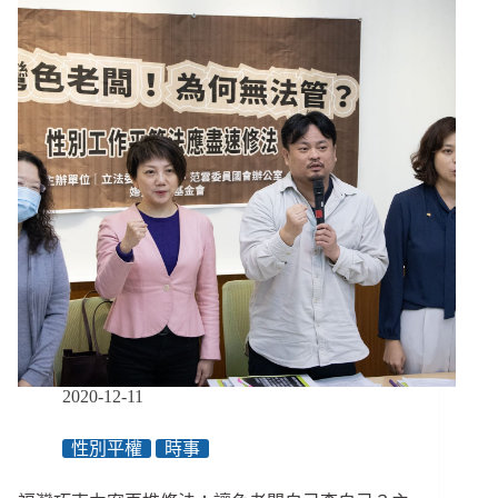
10/7】
有
紙
無
本
障
藝
礙
FUN
ATM
券
10/1
開
放
登
記、
輪
椅
族
搭
公
車
2020-12-11
被
摔
到
性別平權
時事
馬
路