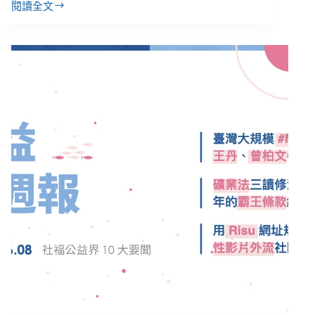
閱讀全文
日
本
漸
凍
症
議
員
來
臺
交
流：
「制
度
應
從
人
的
需
求
出
發，