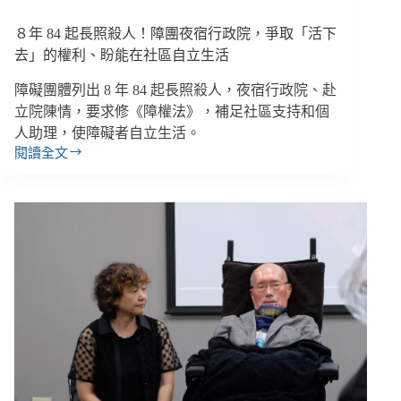
讀
社
８年 84 起長照殺人！障團夜宿行政院，爭取「活下
宅
去」的權利、盼能在社區自立生活
保
留
障礙團體列出 8 年 84 起長照殺人，夜宿行政院、赴
２
立院陳情，要求修《障權法》，補足社區支持和個
成
人助理，使障礙者自立生活。
婚
閱讀全文
育
８
宅、
年
84
剴
起
剴
長
案
照
二
殺
審
人！
維
障
持
團
保
夜
母
宿
姊
行
妹