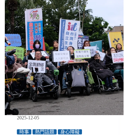
｜
01/26-
02/08】
未
成
年
性
侵
追
訴
期
有
望
從
20
歲
起
算、
住
2025-12-05
宅
法
時事
熱門話題
身心障礙
三