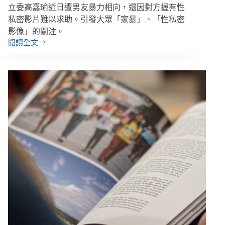
社
立委高嘉瑜近日遭男友暴力相向，還因對方握有性
團
私密影片難以求助。引發大眾「家暴」、「性私密
引
影像」的關注。
發
閱讀全文
討
【善
論
週
報
｜
11/26-
12/2】
立
委
被
威
脅，
將
制
訂
「性
私
密
影