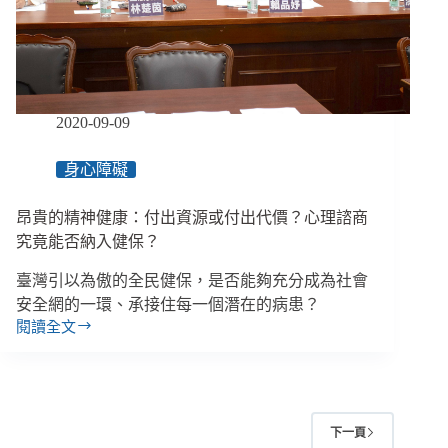
查
自
己？
主
管
機
2020-09-09
關
不
身心障礙
應
無
昂貴的精神健康：付出資源或付出代價？心理諮商
法
可
究竟能否納入健保？
管
臺灣引以為傲的全民健保，是否能夠充分成為社會
安全網的一環、承接住每一個潛在的病患？
閱讀全文
昂
貴
的
精
神
下一頁
健