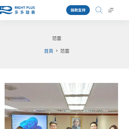
跳
捐款支持
至
主
要
內
容
范雲
首頁
范雲