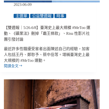
而
2023-06-09
非
強
主選單
公益雙週報
時事
迫
人
【雙週報｜5/26-6/8】臺灣史上最大規模 #MeToo 運
適
應」
動、《礦業法》刪掉「霸王條款」、Risu 性影片社
團引發討論
最近許多性騷擾受害者出面陳述自己的經驗，加害
人包括王丹、鄭愁予、蔡中岳等。堪稱臺灣史上最
大規模的 #MeToo 運動。
閱讀全文
【雙
週
報
｜
5/26-
6/8】
臺
灣
史