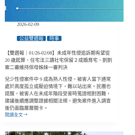
議
各
有
哪
2026-02-09
些？
公益雙週報
時事
【雙週報｜01/26-02/08】未成年性侵追訴期有望從
20 歲起算、住宅法三讀社宅保留２成婚育宅、剴剴
案二審維持保母姊妹一審判決
兒少性侵案件中 9 成為熟人性侵，被害人當下通常
處於高度孤立或壓迫情境下，難以站出來。民團也
提醒，被害人在未成年階段受害時蒐證相對困難，
建議後續應調整證據相關法規，避免案件進入調查
後仍面臨層層關卡。
閱讀全文
【雙
週
報