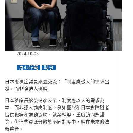
政
一
院，
審
爭
判
取
決
「活
下
去」
的
權
2024-10-03
利、
盼
身心障礙
時事
能
在
社
日本漸凍症議員來臺交流：「制度應從人的需求出
區
發，而非強迫人適應」
自
立
日本參議員舩後靖彥表示，制度應以人的需求為
生
本，而非讓人適應制度。例如臺灣和日本對障礙者
活
提供職場和通勤協助、就業輔導、重度訪問照護
等，但這些資源分散於不同制度中，應在未來修法
時整合。