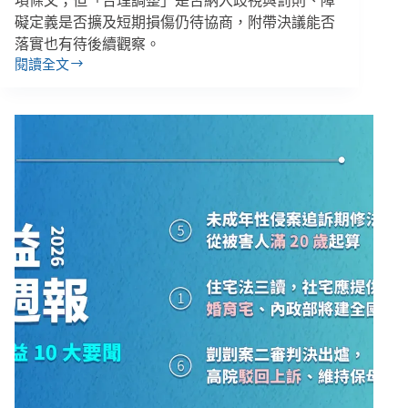
項條文；但「合理調整」是否納入歧視與罰則、障
礙定義是否擴及短期損傷仍待協商，附帶決議能否
落實也有待後續觀察。
閱讀全文
障
權
法
修
法
摘
要：
通
過
條
文、
保
留
條
文、
附
帶
決