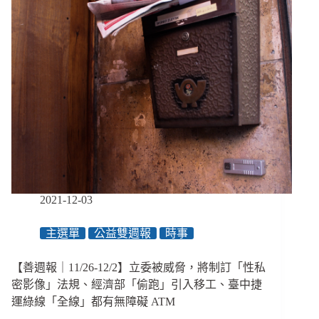
上
最
大
規
模
#MeToo
運
動、
《礦
業
法》
刪
掉
2021-12-03
「霸
王
主選單
公益雙週報
時事
條
款」、
Risu
【善週報｜11/26-12/2】立委被威脅，將制訂「性私
性
密影像」法規、經濟部「偷跑」引入移工、臺中捷
影
運綠線「全線」都有無障礙 ATM
片