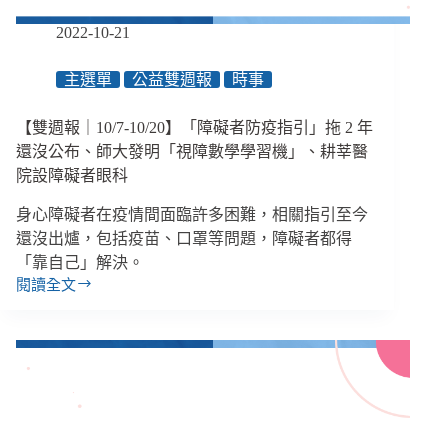
等
2022-10-21
9
項
津
主選單
公益雙週報
時事
貼
上
【雙週報｜10/7-10/20】「障礙者防疫指引」拖 2 年
漲、
還沒公布、師大發明「視障數學學習機」、耕莘醫
傑
院設障礙者眼科
尼
斯
身心障礙者在疫情間面臨許多困難，相關指引至今
創
還沒出爐，包括疫苗、口罩等問題，障礙者都得
辦
「靠自己」解決。
人
閱讀全文
性
【雙
侵
週
藝
報
人
｜
長
10/7-
達
10/20】
40
「障
年
礙