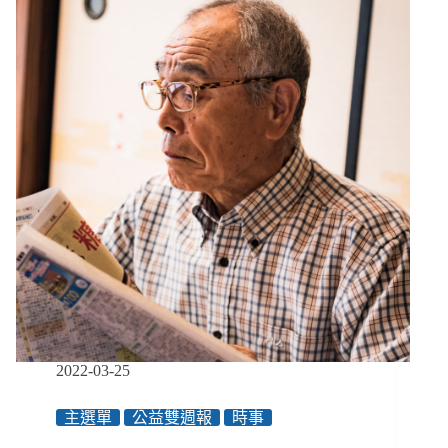
6/3-
6/16】
妥
瑞
症
發
出
聲
音
被
趕
離
電
影
院、
農
委
會
2022-03-25
宣
布
主選單
公益雙週報
時事
「零
飢