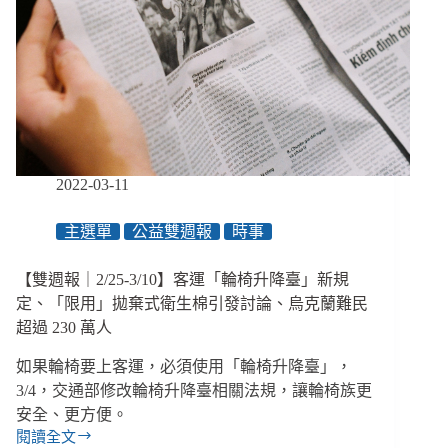
法、
「安
寧
療
護」
給
付
對
象
2022-03-11
增
加、
主選單
公益雙週報
時事
彰
化
整
【雙週報｜2/25-3/10】客運「輪椅升降臺」新規
合
定、「限用」拋棄式衛生棉引發討論、烏克蘭難民
「房
超過 230 萬人
屋
修
如果輪椅要上客運，必須使用「輪椅升降臺」，
繕」
3/4，交通部修改輪椅升降臺相關法規，讓輪椅族更
團
安全、更方便。
體
閱讀全文
【雙