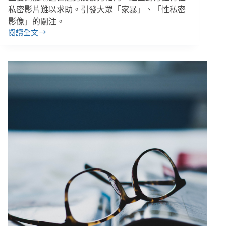
空
私密影片難以求助。引發大眾「家暴」、「性私密
襲
影像」的關注。
烏
閱讀全文
克
【善
蘭
週
平
報
民
｜
區
11/26-
12/2】
立
委
被
威
脅，
將
制
訂
「性
私
密
影