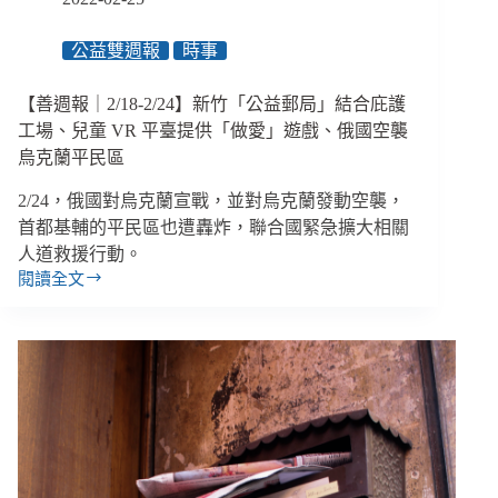
生
棉
公益雙週報
時事
引
發
討
【善週報｜2/18-2/24】新竹「公益郵局」結合庇護
論、
工場、兒童 VR 平臺提供「做愛」遊戲、俄國空襲
烏
烏克蘭平民區
克
蘭
2/24，俄國對烏克蘭宣戰，並對烏克蘭發動空襲，
難
首都基輔的平民區也遭轟炸，聯合國緊急擴大相關
民
人道救援行動。
超
閱讀全文
過
【善
230
週
萬
報
人
｜
2/18-
2/24】
新
竹
「公
益