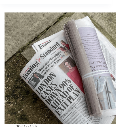
週
報
｜
2/25-
3/10】
客
運
「輪
椅
升
降
臺」
新
規
定、
「限
用」
拋
棄
式
衛
2022-02-25