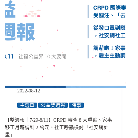
者
防
疫
指
引」
拖
2
年
還
沒
公
布、
師
大
2022-08-12
發
明
主選單
公益雙週報
時事
「視
障
數
【雙週報｜7/29-8/11】CRPD 審查 8 大重點、家事
學
移工月薪調到 2 萬元、社工呼籲檢討「社安網計
學
畫」
習