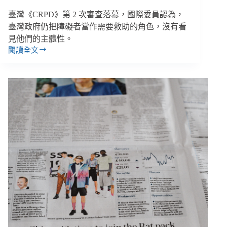
機」、
臺灣《CRPD》第 2 次審查落幕，國際委員認為，
耕
臺灣政府仍把障礙者當作需要救助的角色，沒有看
莘
見他們的主體性。
醫
閱讀全文
院
【雙
設
週
障
報
礙
｜
者
7/29-
眼
8/11】
CRPD
科
審
查
8
大
重
點、
家
事
移
工