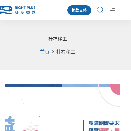
跳
捐款支持
至
主
要
內
容
社福移工
首頁
社福移工