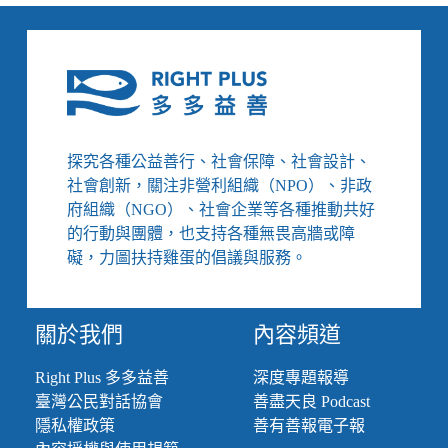
大
無
火
障
死
礙
傷
ATM
多
為
弱
勢、
探究各種公益善行、社會保障、社會設計、
輕
社會創新，關注非營利組織（NPO）、非政
度
府組織（NGO）、社會企業等各種推動共好
失
的行動與團體，也支持各種無畏高牆或障
能
將
礙，力圖扶持雞蛋的倡議與服務。
能
申
請
關於我們
內容頻道
長
照
Right Plus 多多益善
深度專題報導
巴
臺灣公民對話協會
善盡天良 Podcast
士、
五
隱私權政策
善有善報電子報
倍