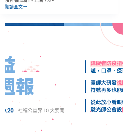
項社福津貼也上調 7%。
閱讀全文
【雙
週
報
｜
9/1-
9/14】
全
臺
無
障
礙
旅
館
不
到
5
成、
低
收
入
戶