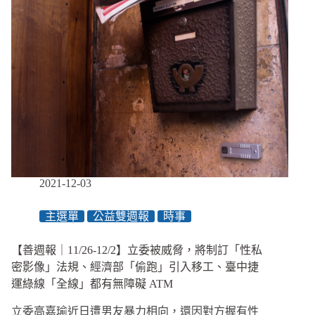
郵
局」
結
合
庇
護
工
場、
兒
童
VR
平
2021-12-03
臺
提
主選單
公益雙週報
時事
供
「做
愛」
【善週報｜11/26-12/2】立委被威脅，將制訂「性私
遊
密影像」法規、經濟部「偷跑」引入移工、臺中捷
戲、
運綠線「全線」都有無障礙 ATM
俄
國
立委高嘉瑜近日遭男友暴力相向，還因對方握有性