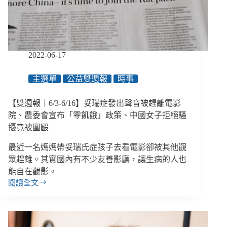
月
薪
調
到
2
萬
2022-06-17
元、
社
主選單
公益雙週報
時事
工
呼
【雙週報｜6/3-6/16】妥瑞症發出聲音被趕離電影
籲
院、農委會宣布「零飢餓」政策、中國女子拒絕騷
檢
擾竟被圍毆
討
「社
最近一名媽媽帶妥瑞氏症孩子去看電影卻被其他觀
安
眾趕離。其實國內有不少友善影廳，讓生病的人也
網
計
能自在觀影。
畫」
閱讀全文
【雙
週
報
｜