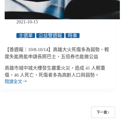
像」
法
規、
經
2021-10-15
濟
部
主選單
公益雙週報
時事
「偷
跑」
引
【善週報｜10/8-10/14】高雄大火死傷多為弱勢、輕
入
度失能將能申請長照巴士、五倍券也能做公益
移
工、
高雄市城中城大樓發生嚴重火災，造成 41 人輕重
臺
傷，46 人死亡，死傷者多為高齡人口與弱勢。
中
閱讀全文
【善
捷
週
運
報
綠
｜
線
10/8-
「全
下一頁
10/14】
線」
高
都
雄
有