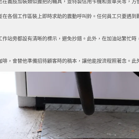
也在義肢加裝類似握把的輔具，並特製信用卡機和簽單夾等，方
並在各個工作區裝上即時求助的震動呼叫鈴。任何員工只要遇到
工作站旁都設有清晰的標示，避免抄錯。此外，在加油站繁忙時
咖啡，會替他準備招待顧客時的稿本，讓他能按流程照著念。此