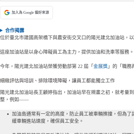
加入為 Google 偏好來源
合作揭露
位於臺北市建國高架橋下與農安街交叉口的陽光建北加油站，以
這座加油站是以身心障礙員工為主力，提供加油和洗車等服務。目
今年，陽光建北加油站榮獲勞動部第 22 屆「
金展獎
」的「職務
細緻評估與培訓、排除環境障礙，讓員工都能獨立工作
陽光建北加油站長王顧婷指出，加油站早在規畫之初，就考量
整，例如——
加油島通常有一定的高度，防止員工被車輛擦撞，但為了
緩車輛進站速度，確保員工安全。