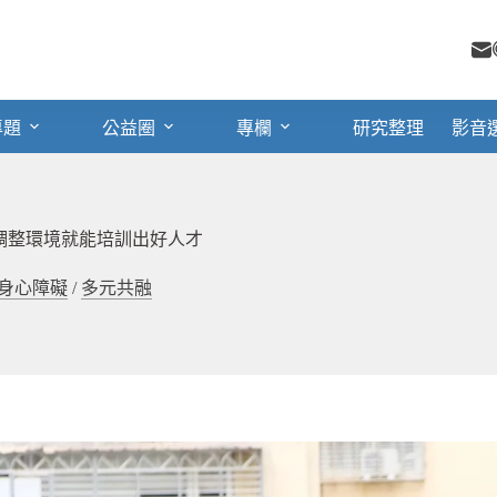
專題
公益圈
專欄
研究整理
影音
調整環境就能培訓出好人才
身心障礙
/
多元共融