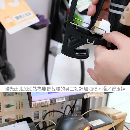
陽光建北加油站為雙臂截肢的員工設計加油槍。攝／曾玉婷