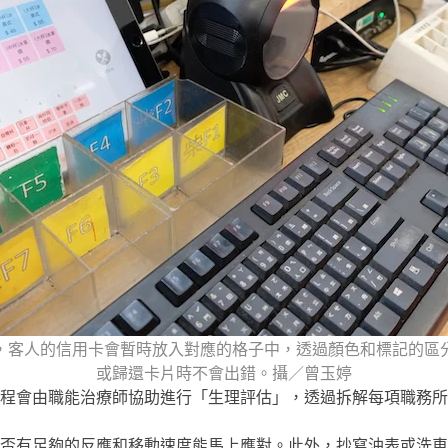
，客人的信用卡會暫時放入對應的格子中，透過顏色和標記的區
或歸還卡片時不會出錯。攝／曾玉婷
程會由職能治療師協助進行「生理評估」，透過拆解每項職務所
否有足夠的反應和移動速度能馬上應對。此外，抄寫油表或洗車