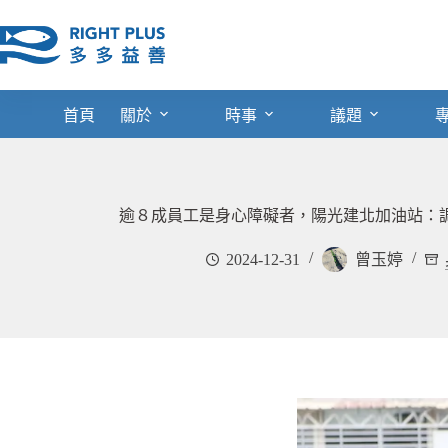
跳
至
主
要
內
首頁
關於
時事
議題
容
逾８成員工是身心障礙者，陽光建北加油站：
2024-12-31
曾玉婷