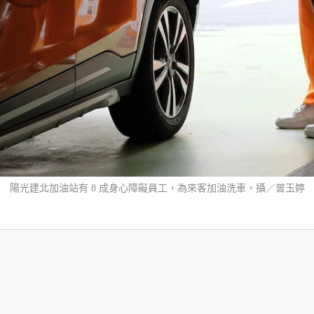
陽光建北加油站有 8 成身心障礙員工，為來客加油洗車。攝／曾玉婷