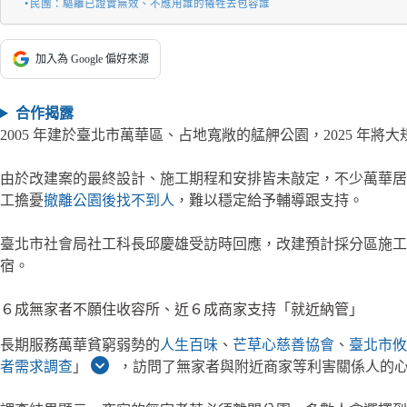
民團：驅離已證實無效、不應用誰的犧牲去包容誰
加入為 Google 偏好來源
合作揭露
2005 年建於臺北市萬華區、占地寬敞的艋舺公園，2025 
由於改建案的最終設計、施工期程和安排皆未敲定，不少萬華居
工擔憂
撤離公園後找不到人
，難以穩定給予輔導跟支持。
臺北市社會局社工科長邱慶雄受訪時回應，改建預計採分區施
宿。
６成無家者不願住收容所、近６成商家支持「就近納管」
長期服務萬華貧窮弱勢的
人生百味
、
芒草心慈善協會
、
臺北市攸
者需求調查
」
，訪問了無家者與附近商家等利害關係人的