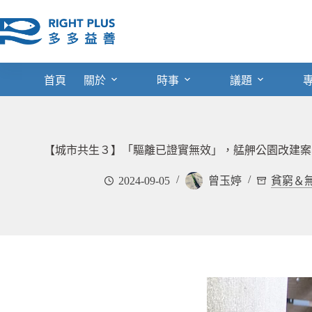
跳
至
主
要
內
首頁
關於
時事
議題
容
【城市共生３】「驅離已證實無效」，艋舺公園改建案
2024-09-05
曾玉婷
貧窮＆