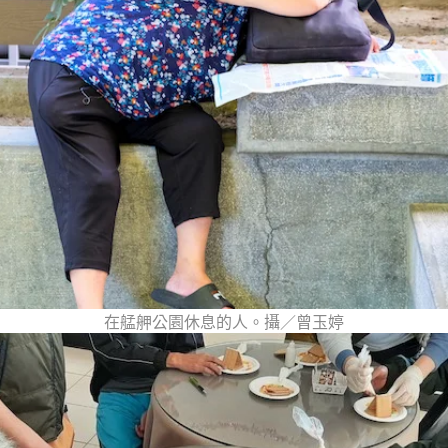
在艋舺公園休息的人。攝／曾玉婷