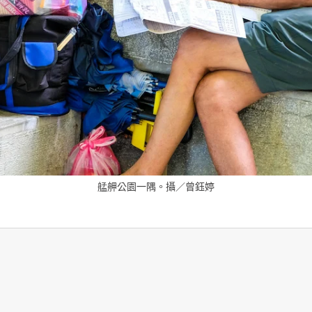
艋舺公園一隅。攝／曾鈺婷