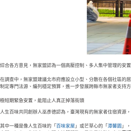
綜合各方意見，無家盟認為一個高壓控制、多人集中管理的安置
在調查中，無家盟建議北市府應設立小型、分散在各個社區的居
制定專門法源、編列穩定預算，進一步發展跨縣市無家者支持方
極短期緊急安置，能阻止人真正掉落街頭
人生百味共同創辦人巫彥德認為，臺灣現有的無家者住宿資源，
其中一種是像人生百味的「
百味家屋
」或芒草心的「
潭馨園
」，