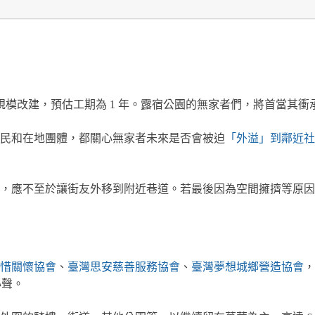
年將大規模改建，預估工期為 1 年。露宿公園的無家者們，將首當
民和在地團體，都關心無家者未來是否會被迫
「外溢」到鄰近社
工，應不至於讓街友外移到附近巷道。若最後因為空間擁擠等原
惜關懷協會
、
臺灣思安慈善服務協會
、
臺灣夢想城鄉營造協會
，
心聲。