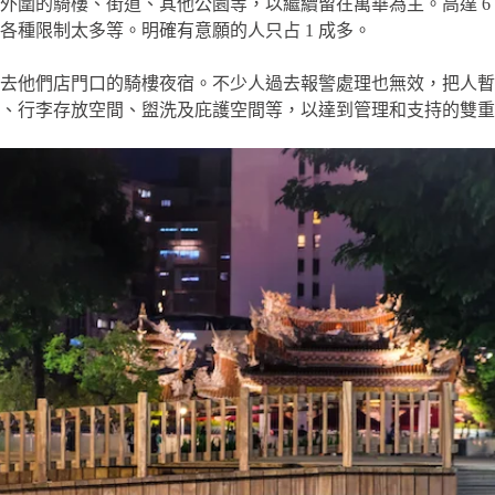
外圍的騎樓、街道、其他公園等，以繼續留在萬華為主。高達 6
種限制太多等。明確有意願的人只占 1 成多。
去他們店門口的騎樓夜宿。不少人過去報警處理也無效，把人暫時
、行李存放空間、盥洗及庇護空間等，以達到管理和支持的雙重