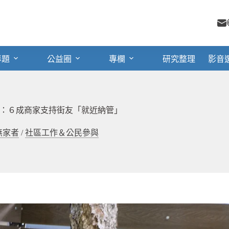
專題
公益圈
專欄
研究整理
影音
：６成商家支持街友「就近納管」
無家者
/
社區工作＆公民參與