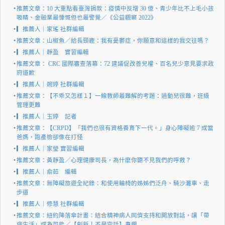
推薦文章：10 大重點看臺灣捐款：疫情中反增 30 億、青少年比不上毛小孩
吸睛、金融業最慷慨但也最警覺／《公益觀察 2022》
▎推薦人｜家瑤 社群編輯
推薦文章：山椒魚／給長頸鹿：我有憂鬱症，你願意和這樣的我交往嗎？
▎推薦人｜靜盈 實習編輯
推薦文章： CRC 國際審查落幕：72 建議促改善兒權、百名兒少意見要求政
府道歉
▎推薦人｜婉婷 社群編輯
推薦文章：【不乖又怎樣１】一線教師最難解的考題：過動兒很難，班級
管理更難
▎推薦人｜玉婷 記者
推薦文章：【CRPD】「我們也很有資格養育下一代。」身心障礙逾 7 成當
爸媽，跑產檢卻像在打怪
▎推薦人｜家瑩 實習編輯
推薦文章：黃靜盈／心理健康司長，為什麼你聽不見我們的呼救？
▎推薦人｜俞茹 編輯
推薦文章：無障礙旅遊全紀錄：和使用輪椅的姊姊們泛舟、騎沙灘車、走
步道
▎推薦人｜修慧 社群編輯
推薦文章：紐約降落傘計畫：結合精神病人同儕支持和開放對話，讓「帶
病生活」成為可能／【創新！不是空話】專欄