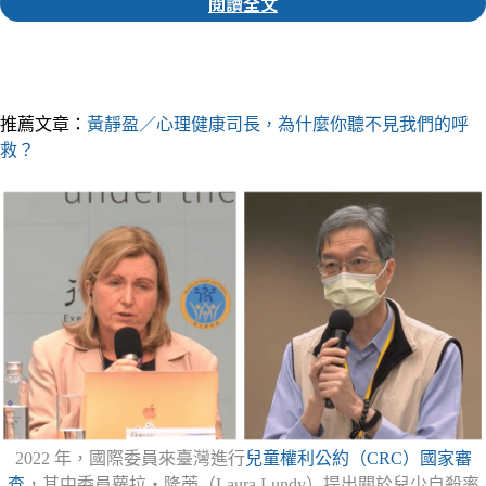
閱讀全文
▎推薦人｜家瑩 實習編輯
推薦文章：
黃靜盈／心理健康司長，為什麼你聽不見我們的呼
救？
2022 年，國際委員來臺灣進行
兒童權利公約（CRC）國家審
查
，其中委員蘿拉・隆蒂（Laura Lundy）提出關於兒少自殺率