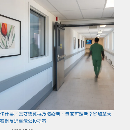
伍仕豪／當安樂死擴及障礙者、無家可歸者？從加拿大
案例反思臺灣公投提案