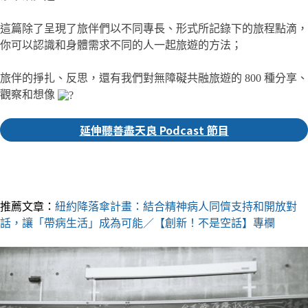
這篇除了呈現了旅伴們以不同專長、形式所記錄下的旅程點滴，
你可以認識和身體需求不同的人一起旅遊的方法；
旅伴的掙扎、反思，還有我們對無障礙共融旅遊的 800 種分享、
觀察和想像
延伸聽善盡天良 Podcast 節目
▎推薦人｜修慧 社群編輯
推薦文章：
紐約降落傘計畫：結合精神病人同儕支持和開放對
話，讓「帶病生活」成為可能／【創新！不是空話】專欄