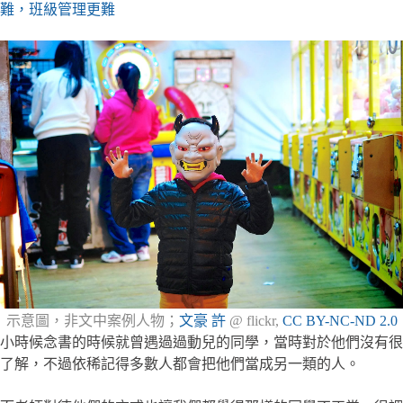
難，班級管理更難
示意圖，非文中案例人物；
文豪 許
@ flickr,
CC BY-NC-ND 2.0
小時候念書的時候就曾遇過過動兒的同學，當時對於他們沒有很
了解，不過依稀記得多數人都會把他們當成另一類的人。