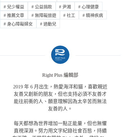
#
兒少權益
#
公益捐款
#
尹湘
#
心理健康
#
推薦文章
#
無障礙旅遊
#
社工
#
精神疾病
#
身心障礙婦女
#
過動兒
Right Plus 編輯部
2019 年 6 月出生，熱愛海洋和貓，喜歡親近
友善又創新的朋友，但也支持必須不友善才
能往前衝的人、願意理解因為太辛苦而無法
友善的人。
每天都想為世界增加一點正能量，但也無懼
直視深淵。努力用文字紀錄社會百態，持續