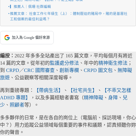
▎推薦人｜佩珊 社群編輯
推薦文章： 社會工作七年級生（上）：體制壓迫的賭局中，賭的是基層社
工和個案的最佳利益嗎？
加入為 Google 偏好來源
編按：
2022 年多多全站產出了 165 篇文章，平均每個月有將近
14 篇的文章。從年初的
監護處分修法
、年中的
精神衛生修法
；
到
CRPD
／
CRC 國際審查
、
創新專欄
、
CRPD 圖文包
、
無障礙
旅遊
、公益觀察等相關深度報導。
再到重磅專題：
【帶病生活】
、
【社宅共生】
、
【不乖又怎樣
ADHD 專題】
，以及多篇經驗者書寫（
精神障礙
、
身障
、
兒
少
、
照顧者
等）。
多多夥伴的日常，是在各自的崗位上（電腦前、採訪現場，你心
中？）用力追蹤公益領域每個重要的事件和議題，認真傾聽你妳
你的聲音。