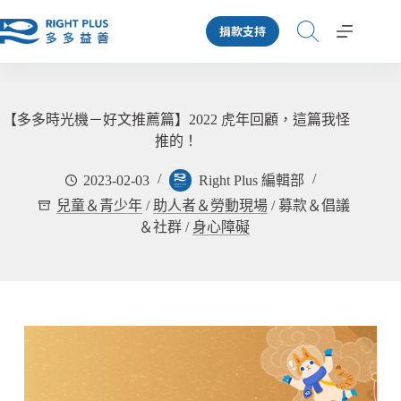
跳
捐款支持
至
主
要
內
容
【多多時光機－好文推薦篇】2022 虎年回顧，這篇我怪
推的！
2023-02-03
Right Plus 編輯部
兒童＆青少年
/
助人者＆勞動現場
/
募款＆倡議
＆社群
/
身心障礙