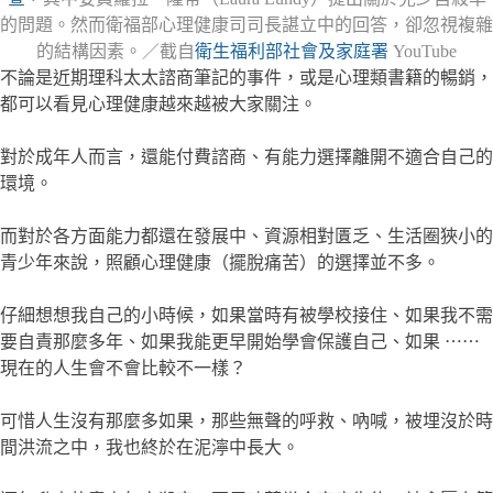
的問題。然而衛福部心理健康司司長諶立中的回答，卻忽視複雜
的結構因素。／截自
衛生福利部社會及家庭署
YouTube
不論是近期理科太太諮商筆記的事件，或是心理類書籍的暢銷，
都可以看見心理健康越來越被大家關注。
對於成年人而言，還能付費諮商、有能力選擇離開不適合自己的
環境。
而對於各方面能力都還在發展中、資源相對匱乏、生活圈狹小的
青少年來說，照顧心理健康（擺脫痛苦）的選擇並不多。
仔細想想我自己的小時候，如果當時有被學校接住、如果我不需
要自責那麼多年、如果我能更早開始學會保護自己、如果 ⋯⋯
現在的人生會不會比較不一樣？
可惜人生沒有那麼多如果，那些無聲的呼救、吶喊，被埋沒於時
間洪流之中，我也終於在泥濘中長大。