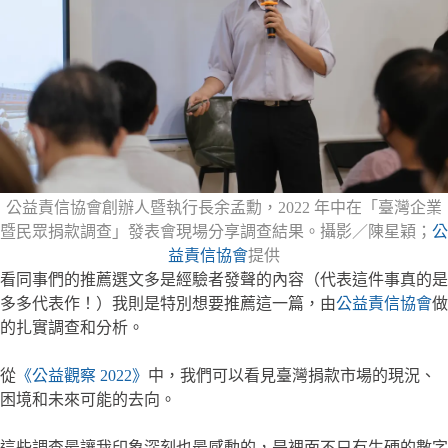
公益責信協會創辦人暨執行長余孟勳，2022 年中在「臺灣企業
暨民眾捐款調查」發表會現場分享調查結果。攝影／陳星穎；
公
益責信協會
提供
看同事們的推薦選文多是經驗者發聲的內容（代表這件事真的是
多多代表作！）我則是特別想要推薦這一篇，由
公益責信協會
做
的扎實調查和分析。
從
《公益觀察 2022》
中，我們可以看見臺灣捐款市場的現況、
困境和未來可能的去向。
這些調查最讓我印象深刻也最感動的，是裡面不只有生硬的數字