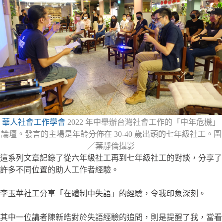
華人社會工作學會
2022 年中舉辦台灣社會工作的「中年危機」
論壇。發言的主場是年齡分佈在 30-40 歲出頭的七年級社工。圖
／葉靜倫攝影
這系列文章記錄了從六年級社工再到七年級社工的對談，分享了
許多不同位置的助人工作者經驗。
李玉華社工分享「在體制中失語」的經驗，令我印象深刻。
其中一位講者陳新皓對於失語經驗的追問，則是提醒了我，當看