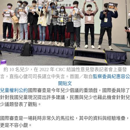
約 10 名兒少，在 2022 年 CRC 結論性意見發表記者會上臺發
言，直指心健司司長諶立中失言。首圖／取自
監察委員紀惠容公
開貼文
兒童權利公約
國際審查是今年兒少倡議的重頭戲，國際委員除了
針對我國兒童現況提出許多建議，民團與兒少也藉此機會針對兒
少議題發表了觀點。
國際審查是一場耗時非常久的馬拉松，其中的資料與經驗堆疊，
更是不容小覷。