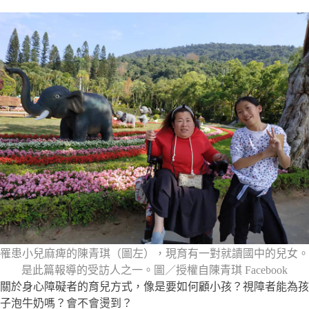
罹患小兒麻痺的陳青琪（圖左），現育有一對就讀國中的兒女。
是此篇報導的受訪人之一。圖／授權自陳青琪 Facebook
關於身心障礙者的育兒方式，像是要如何顧小孩？視障者能為孩
子泡牛奶嗎？會不會燙到？