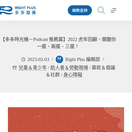
跳
捐款支持
至
主
要
內
容
【多多時光機－Podcast 推薦篇】2022 虎年回顧，閣聽你
一擺、兩擺、三擺！
2023-02-03
Right Plus 編輯部
兒童＆青少年
/
助人者＆勞動現場
/
募款＆倡議
＆社群
/
身心障礙