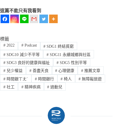
這篇不能只有我看到
標籤
#
2022
#
Podcast
#
SDG1 終結貧窮
#
SDG10 減少不平等
#
SDG11 永續城鄉與社區
#
SDG3 良好的健康與福祉
#
SDG5 性別平等
#
兒少權益
#
善盡天良
#
心理健康
#
推薦文章
#
時間銀ㄒㄤˊ
#
時間銀行
#
椅人
#
無障礙旅遊
#
社工
#
精神疾病
#
過動兒