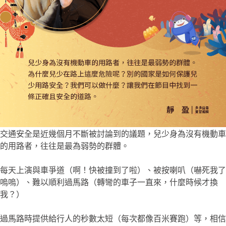
交通安全是近幾個月不斷被討論到的議題，兒少身為沒有機動車
的用路者，往往是最為弱勢的群體。
每天上演與車爭道（啊！快被撞到了啦）、被按喇叭（嚇死我了
嗚嗚）、難以順利過馬路（轉彎的車子一直來，什麼時候才換
我？）
過馬路時提供給行人的秒數太短（每次都像百米賽跑）等，相信