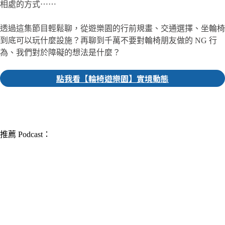
相處的方式⋯⋯
透過這集節目輕鬆聊，從遊樂園的行前規畫、交通選擇、坐輪椅
到底可以玩什麼設施？再聊到千萬不要對輪椅朋友做的 NG 行
為、我們對於障礙的想法是什麼？
點我看【輪椅遊樂園】實境動態
▎推薦人｜修慧 社群編輯
推薦 Podcast：