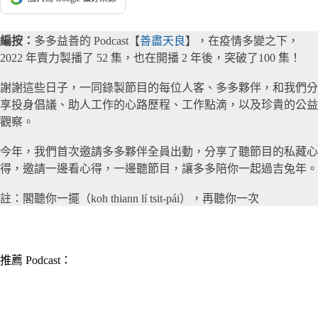
編按：
多多益善的 Podcast【
善盡天良
】，在疫情多變之下，
2022 年賣力製播了 52 集，也在開播 2 年後，突破了100 集！
謝謝這些日子，一同錄製節目的每位人客、多多夥伴，和我們分
享投身倡議、助人工作的心路歷程、工作點滴，以及珍貴的公益
觀察。
今年，我們首次邀請多多夥伴全員出動，分享了聽節目的私藏心
得，邀請一邊看心得，一邊聽節目，讓多多陪你一起過吉兔年。
註：閣聽你一擺（koh thiann lí tsit-pái），再聽你一次
▎推薦人｜莎拉 總編輯
推薦 Podcast：