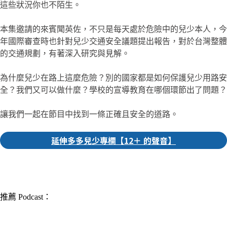
這些狀況你也不陌生。
本集邀請的來賓聞英佐，不只是每天處於危險中的兒少本人，今
年國際審查時也針對兒少交通安全議題提出報告，對於台灣整體
的交通規劃，有著深入研究與見解。
為什麼兒少在路上這麼危險？別的國家都是如何保護兒少用路安
全？我們又可以做什麼？學校的宣導教育在哪個環節出了問題？
讓我們一起在節目中找到一條正確且安全的道路。
延伸多多兒少專欄【12＋ 的聲音】
▎推薦人｜婉婷 社群編輯
推薦 Podcast：