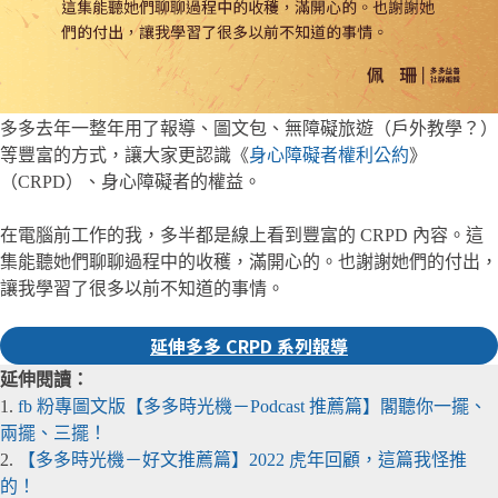
多多去年一整年用了報導、圖文包、無障礙旅遊（戶外教學？）
等豐富的方式，讓大家更認識《
身心障礙者權利公約
》
（CRPD）、身心障礙者的權益。
在電腦前工作的我，多半都是線上看到豐富的 CRPD 內容。這
集能聽她們聊聊過程中的收穫，滿開心的。也謝謝她們的付出，
讓我學習了很多以前不知道的事情。
延伸多多 CRPD 系列報導
延伸閱讀：
1.
fb 粉專圖文版【多多時光機－Podcast 推薦篇】閣
聽
你一擺、
兩擺、三擺！
2.
【多多時光機－好文推薦篇】2022 虎年回顧，這篇我怪推
的！