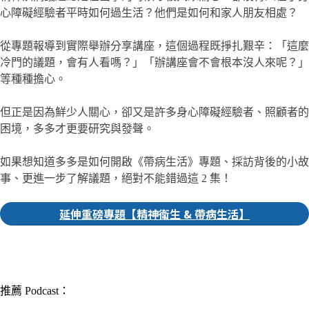
心障礙經驗者平時如何過生活？他們是如何和家人朋友相處？
從專題報導到實際舉辦分享講座，這個過程既掙扎艱辛：「這麼
冷門的議題，會有人看嗎？」「辦講座會不會根本沒人來呢？」
等種種擔心。
但正是因為鮮少人關心，卻又是許多身心障礙經驗者、照顧者的
困境，多多才更要研究與發聲。
如果想知道多多是如何開啟《帶病生活》專題、採訪背後的小故
事、更進一步了解議題，絕對不能錯過這 2 集！
延伸重磅專題【精神衛生 & 帶病生活】
▎推薦人｜
俞茹
編輯
推薦 Podcast：