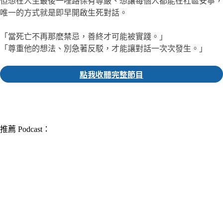
但想在人生最後一哩路保有尊嚴、想讓每個人都能在社區安寧，
唯一的方式就是即早開啟生死對話。
「當死亡不再那麽禁忌，善終才可能被實踐。」
「尊重他的想法、別急著反駁，才能讓對話一次次發生。」
點我收聽完整節目
▎推薦人｜小花 主編
推薦 Podcast：