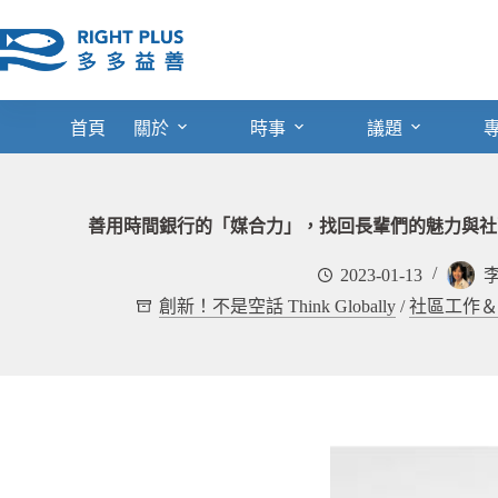
跳
至
主
要
內
首頁
關於
時事
議題
容
善用時間銀行的「媒合力」，找回長輩們的魅力與社
2023-01-13
創新！不是空話 Think Globally
/
社區工作＆