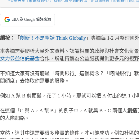
善盡天良【眾聲相 EP47 】有錢也買不到的付出，用時間來換！時間銀行 feat. 
加入為 Google 偏好來源
編按：
「
創新！不是空話 Think Globally
」專欄每 1-2 月整
本專欄需要爬梳大量外文資料、認識相異的政經與社會文化背
女力公益信託基金
合作，盼能持續為公益服務提供更多元的視野
不知道大家有沒有聽過「時間銀行」這個概念？「時間銀行」就
間額度」去換取你需要的服務。
例如 A 幫 B 剪頭髮，花了 1 小時，那就可以把 A 付出的這 
在這個「C 幫 A，A 幫 B」的例子中，A 就與 B、C 兩個人
創造
的人際網絡。
當然，這其中還需要很多務實的條件，才可能成功。例如社區