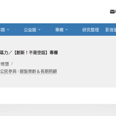
專題
公益圈
專欄
研究整理
影音
區力／【創新！不是空話】專欄
李修慧
公民參與
/
銀髮樂齡＆長期照顧