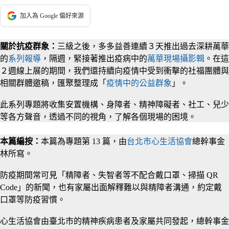
加入為 Google 偏好來源
關於抗疫群象：
三級之後，多多益善連續３天推出過去深耕萬華
的
系列報導
，隔週，緊接著推出疫病中的
萬華現場攝影輯
。在這
２週線上展的期間，我們還持續向疫情中受到衝擊的社福團體與
相關群體邀稿，匯聚整理成「
疫情中的公益群象
」。
此系列專題將收集安置機構、身障者、精神障礙者、社工、兒少
等各方聲音，透過不同的視角，了解各個現場的困境。
本篇編按：
本篇為專題第 13 篇，由
台北市心生活協會
總幹事金
林所寫。
防疫期間常可見「精障者、失智者等不配合戴口罩、掃描 QR
Code」的新聞，也有家屬出面解釋難以與精障者溝通，約定戴
口罩等防疫習慣。
心生活協會由臺北市的精神疾病患者及家屬共同發起，總幹事金