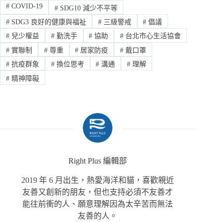
#
COVID-19
#
SDG10 減少不平等
#
SDG3 良好的健康與福祉
#
三級警戒
#
倡議
#
兒少權益
#
勤洗手
#
協助
#
台北市心生活協會
#
實聯制
#
尊重
#
居家防疫
#
戴口罩
#
抗疫群象
#
換位思考
#
溝通
#
理解
#
精神障礙
Right Plus 編輯部
2019 年 6 月出生，熱愛海洋和貓，喜歡親近
友善又創新的朋友，但也支持必須不友善才
能往前衝的人、願意理解因為太辛苦而無法
友善的人。