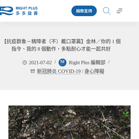
跳
捐款支持
至
主
要
內
容
【抗疫群象－精障者（不）戴口罩篇】金林／你的 1 個
指令、我的 8 個動作，多點耐心才能一起共好
2021-07-02
Right Plus 編輯部
新冠肺炎 COVID-19
/
身心障礙