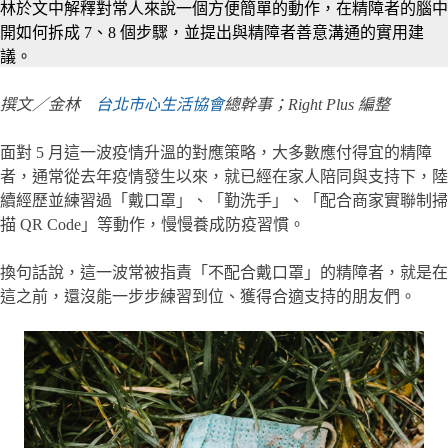
林於文中解釋對常人來說一個方便簡單的動作，在精障者的腦中
開如何拆成 7、8 個步驟，並提出與精障者善意溝通的實用建
議。
撰文／金林
台北市心生活協會
總幹事；Right Plus 編整
面對 5 月這一波疫情升溫的對應策略，大多數應付得宜的精障
者，通常從去年疫情發生以來，就已經在家人陪同與支持下，陸
續經歷並練習過「戴口罩」、「勤洗手」、「配合商家實聯制掃
描 QR Code」等動作，慢慢養成防疫習慣。
換句話說，這一波常被指責「不配合戴口罩」的精障者，就是在
這之前，還沒能一步步練習到位、獲得合適支持的朋友們。