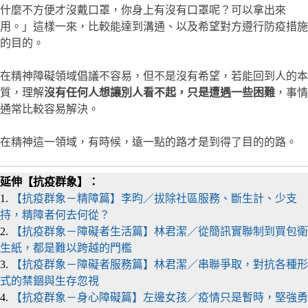
什麼不方便才沒戴口罩，你身上有沒有口罩呢？可以拿出來
用。」這樣一來，比較能達到溝通、以及希望對方遵行防疫措施
的目的。
在精神障礙領域倡議不容易，但不是沒有希望，若能回到人的本
質，理解
沒有任何人想讓別人看不起，只是遭遇一些困難
，事情
通常比較容易解決。
在精神這一領域，有時候，遠一點的路才是到得了目的的路。
延伸【抗疫群象】：
1.
【抗疫群象－精障篇】李昀／拔除社區服務、斷生計、少支
持，精障者何去何從？
2.
【抗疫群象－障礙者生活篇】林君潔／從簡訊實聯制到買包衛
生紙，都是難以跨越的門檻
3.
【抗疫群象－障礙者服務篇】林君潔／串聯爭取，對抗各種形
式的禁錮與生存忽視
4.
【抗疫群象－身心障礙篇】左邊女孩／疫情只是暫時，堅強勇