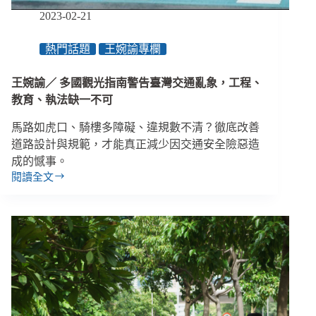
起，
2023-02-21
生
活
熱門話題
王婉諭專欄
自
主
王婉諭／ 多國觀光指南警告臺灣交通亂象，工程、
遙
不
教育、執法缺一不可
可
馬路如虎口、騎樓多障礙、違規數不清？徹底改善
及
道路設計與規範，才能真正減少因交通安全險惡造
成的憾事。
閱讀全文
王
婉
諭
／
多
國
觀
光
指