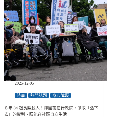
副
家
院
署：
13
長、
年
全
前
球
兒
首
童
部
局
零
熄
工
燈、
勞
拆
動
分
國
兒
際
少
標
業
準
2025-12-05
務，
出
如
爐
時事
熱門話題
身心障礙
今
能
否
８年 84 起長照殺人！障團夜宿行政院，爭取「活下
再
去」的權利、盼能在社區自立生活