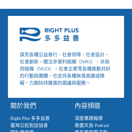
演
員
陳
亞
蘭
入
圍
金
鐘
探究各種公益善行、社會保障、社會設計、
男
社會創新，關注非營利組織（NPO）、非政
主
府組織（NGO）、社會企業等各種推動共好
角
的行動與團體，也支持各種無畏高牆或障
獎、
日
礙，力圖扶持雞蛋的倡議與服務。
照
嘉
年
關於我們
內容頻道
華
讓
Right Plus 多多益善
深度專題報導
身
臺灣公民對話協會
善盡天良 Podcast
心