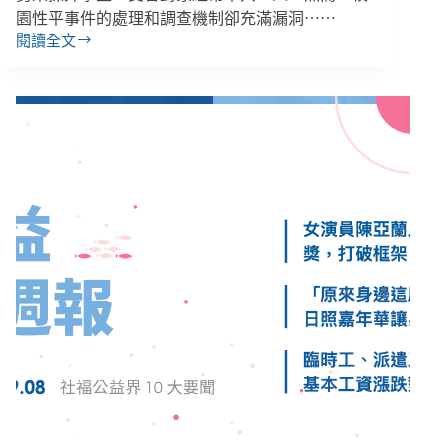
園性平事件的處理和調查機制卻充滿漏洞⋯⋯
閱讀全文
王
婉
諭
／
師
生
遭
性
侵、
性
騷
擾
皆
未
獲
保
護，
3
起
校