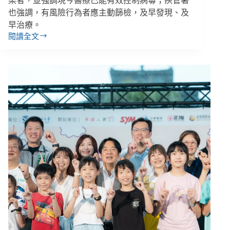
染者，並強調現今醫療已能有效控制病毒；疾管署
也強調，有風險行為者應主動篩檢，及早發現、及
早治療。
閱讀全文
【雙
週
報
｜
06/08-
06/21】
校
車
司
機
涉
性
侵
案
引
發
兒
少