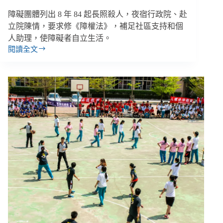
整
合？
障礙團體列出 8 年 84 起長照殺人，夜宿行政院、赴
立院陳情，要求修《障權法》，補足社區支持和個
人助理，使障礙者自立生活。
閱讀全文
８
年
84
起
長
照
殺
人！
障
團
夜
宿
行
政
院，
爭
取