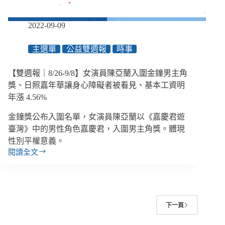
園
性
2022-09-09
平
案
主選單
公益雙週報
時事
突
顯
制
【雙週報｜8/26-9/8】女演員陳亞蘭入圍金鐘男主角
度
獎、日照嘉年華讓身心障礙者被看見、基本工資明
漏
年漲 4.56%
洞
金鐘獎公布入圍名單，女演員陳亞蘭以《嘉慶君遊
臺灣》中的男性角色嘉慶君，入圍男主角獎。體現
性別平權意義。
閱讀全文
【雙
週
報
｜
8/26-
下一頁
9/8】
女