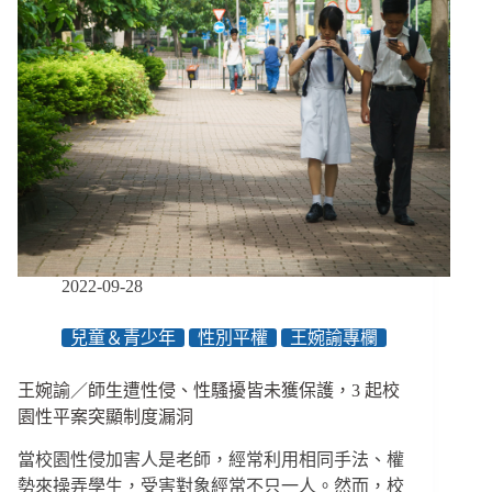
南
警
告
臺
灣
交
通
亂
象，
工
程、
教
育、
2022-09-28
執
法
兒童＆青少年
性別平權
王婉諭專欄
缺
一
王婉諭／師生遭性侵、性騷擾皆未獲保護，3 起校
不
可
園性平案突顯制度漏洞
當校園性侵加害人是老師，經常利用相同手法、權
勢來操弄學生，受害對象經常不只一人。然而，校