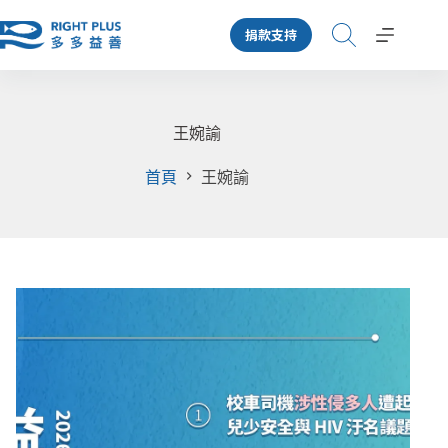
跳
捐款支持
至
主
要
內
容
王婉諭
首頁
王婉諭