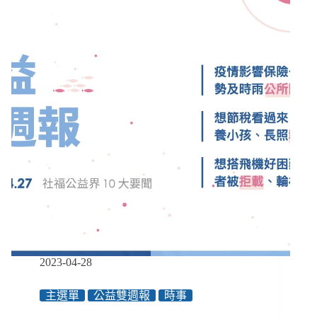
為
預
防
悲
劇
而
生
的
社
會
安
全
網，
進
步
了
嗎？
再
2023-04-28
次
從
主選單
公益雙週報
時事
校
園