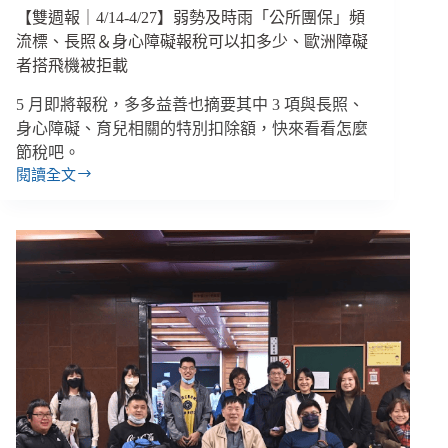
【雙週報｜4/14-4/27】弱勢及時雨「公所團保」頻
攻
擊
流標、長照＆身心障礙報稅可以扣多少、歐洲障礙
看
者搭飛機被拒載
見
漏
5 月即將報稅，多多益善也摘要其中 3 項與長照、
洞
身心障礙、育兒相關的特別扣除額，快來看看怎麼
節稅吧。
閱讀全文
【雙
週
報
｜
4/14-
4/27】
弱
勢
及
時
雨
「公
所