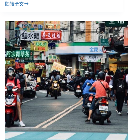
閱讀全文
礙
【自
者
立
搭
生
飛
活
機
１】
被
身
拒
心
載
障
礙
人
力
協
助
不
好
用、
不
能
用、
用
不