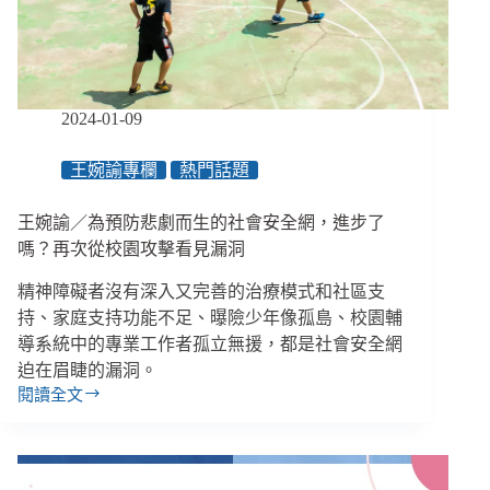
「活
下
去」
的
權
2024-01-09
利、
盼
王婉諭專欄
熱門話題
能
在
社
王婉諭／為預防悲劇而生的社會安全網，進步了
區
嗎？再次從校園攻擊看見漏洞
自
立
精神障礙者沒有深入又完善的治療模式和社區支
生
持、家庭支持功能不足、曝險少年像孤島、校園輔
活
導系統中的專業工作者孤立無援，都是社會安全網
迫在眉睫的漏洞。
閱讀全文
王
婉
諭
／