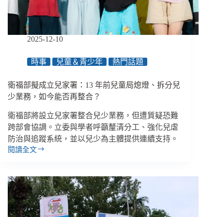
安
全
與
HIV
2025-12-10
汙
名
時事
兒童＆青少年
熱門話題
關
注、
陳
衛福部擬成立兒家署：13 年前兒童局熄燈、拆分兒
永
少業務，如今能否再整合？
興
及
衛福部將設立兒家署整合兒少業務，但遭質疑恐難
王
跨部會協調。立委與學者呼籲釐清分工、強化兒虐
榮
防治與追蹤系統，並以兒少為主體提供連續支持。
璋
閱讀全文
獲
衛
提
福
名
部
監
擬
察
成
院
立
正
兒