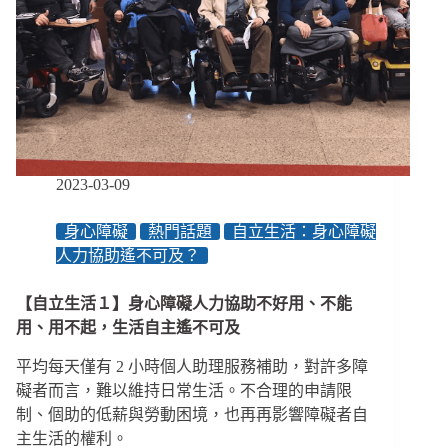
團
保」
頻
流
標、
長
照
＆
身
2023-03-09
心
障
身心障礙
熱門話題
自立生活：身心障礙
礙
人力協助遙不可及？
報
稅
可
【自立生活１】身心障礙人力協助不好用、不能
以
用、用不起，生活自主遙不可及
扣
多
平均每天僅有 2 小時個人助理服務補助，對許多障
少、
礙者而言，難以維持日常生活。不合理的申請限
歐
制、個助的低薪與勞動困境，也再再影響障礙者自
洲
主生活的權利。
障