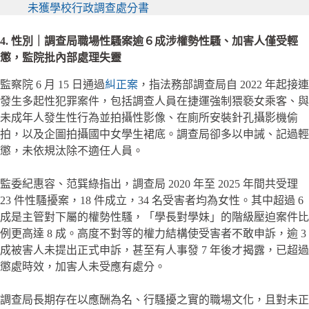
未獲學校行政調查處分書
4. 性別｜調查局職場性騷案逾６成涉權勢性騷、加害人僅受輕
懲，監院批內部處理失靈
監察院 6 月 15 日通過
糾正案
，指法務部調查局自 2022 年起接連
發生多起性犯罪案件，包括調查人員在捷運強制猥褻女乘客、與
未成年人發生性行為並拍攝性影像、在廁所安裝針孔攝影機偷
拍，以及企圖拍攝國中女學生裙底。調查局卻多以申誡、記過輕
懲，未依規汰除不適任人員。
監委紀惠容、范巽綠指出，調查局 2020 年至 2025 年間共受理
23 件性騷擾案，18 件成立，34 名受害者均為女性。其中超過 6
成是主管對下屬的權勢性騷，「學長對學妹」的階級壓迫案件比
例更高達 8 成。高度不對等的權力結構使受害者不敢申訴，逾 3
成被害人未提出正式申訴，甚至有人事發 7 年後才揭露，已超過
懲處時效，加害人未受應有處分。
調查局長期存在以應酬為名、行騷擾之實的職場文化，且對未正