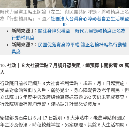
時代力量黨主席王婉諭（左二）與民團共同呼籲，將輪椅席正名
為「行動輔具席」。圖／
社團法人台灣身心障礙者自立生活聯盟
fb
新聞來源 1：
關注身障兒權益 時代力量籲輪椅席正名為
行動輔具席
新聞來源 2：
民團促落實身障平權 籲正名輪椅席為行動輔
具席
10. 社政｜８大社福津貼７月調升恐受阻，總預算卡關影響 89 萬
人
行政院日前核定調升 8 大社會福利津貼，規畫 7 月 1 日起實施，
受益對象涵蓋低收入戶、弱勢兒少、身心障礙者及老年農民，但
立法院 115 年度中央政府總預算案送審逾 292 天仍未完成審查，
行政院與衛福部均示警，津貼調升計畫恐受波及。
衛福部長石崇良 6 月 17 日說明，8 大津貼中，老農津貼與國民
年金涉及修法，時程較難掌握，另案處理。其餘 6 大生活補助，