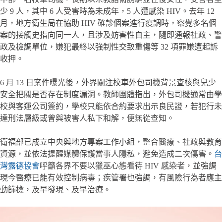
少 9 人，其中 6 人受害時為未成年，5 人遭感染 HIV。去年 12
月，地方衛生局在協助 HIV 確診個案進行疫調時，察覺多名個
案的接觸史指向同一人，且涉及妨害性自主，隨即通報社政、警
政及檢調單位，嫌犯最終以強制性交致重傷等 32 項罪嫌遭起訴
收押。
6 月 13 日案件曝光後，外界關注校車外包司機背景查核與兒少
安全把關是否存在制度漏洞。教師團體指出，外包司機通常由學
校與客運公司簽約，學校只能依合約要求出示良民證，若犯行未
達刑法層級或曾與被害人私下和解，便無從查知。
衛福部已成立中央與地方專案工作小組，整合醫療、社政與教育
資源，並依法提醒媒體保護當事人隱私，避免造成二次傷害。
台
灣露德協會
呼籲各界不要以獵巫心態看待 HIV 感染者，並強調
現今醫療已能有效控制病毒；疾管署也強調，有風險行為者應主
動篩檢，及早發現、及早治療。