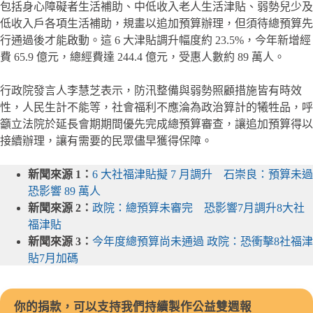
包括身心障礙者生活補助、中低收入老人生活津貼、弱勢兒少及
低收入戶各項生活補助，規畫以追加預算辦理，但須待總預算先
行通過後才能啟動。這 6 大津貼調升幅度約 23.5%，今年新增經
費 65.9 億元，總經費達 244.4 億元，受惠人數約 89 萬人。
行政院發言人李慧芝表示，防汛整備與弱勢照顧措施皆有時效
性，人民生計不能等，社會福利不應淪為政治算計的犧牲品，呼
籲立法院於延長會期期間優先完成總預算審查，讓追加預算得以
接續辦理，讓有需要的民眾儘早獲得保障。
新聞來源 1：
6 大社福津貼擬 7 月調升 石崇良：預算未過
恐影響 89 萬人
新聞來源 2：
政院：總預算未審完 恐影響7月調升8大社
福津貼
新聞來源 3：
今年度總預算尚未通過 政院：恐衝擊8社福津
貼7月加碼
你的捐款，可以支持我們持續製作公益雙週報