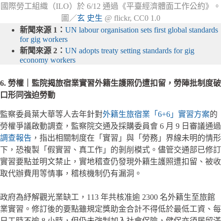
國際勞工組織（ILO）於 6/12 通過《平臺經濟體面工作公約》。
圖／
玄 史生
@ flickr, CC0 1.0
新聞來源 1：
UN labour organisation sets first global standards
for gig workers
新聞來源 2：
UN adopts treaty setting standards for gig
economy workers
6. 勞權｜監院揭旅宿業實習外籍生護照仍遭扣留，勞陣批制度破
口形同強迫勞動
監察委員葉大華等人去年針對
外籍生旅宿業「6+6」實習方案
的
勞權爭議啟動調查，監察院交通及採購委員會 6 月 9 日審議通過
調查報告
，指出相關制度在「實習」與「勞務」界線未明的情形
下，恐複製「假實習、真工作」的剝削模式。儘管交通部已修訂
實習要點並明文禁止，實地稽查仍發現外籍生護照遭扣留、被收
取代辦費用等情事，稽核機制仍有漏洞。
政府為紓解觀光業缺工，113 年共核准逾 2300 名外籍生至旅館
業實習。修訂後的要點雖規定獎助金合計不得低於最低工資、每
日工時不逾 8 小時，但仍未強制加入社會保險，健保亦須居留滿