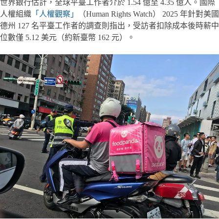
世界銀行估計，全球平臺工作者介於 1.54 億至 4.35 億人。國際
人權組織
「人權觀察」
（Human Rights Watch） 2025 年針對美國
德州 127 名平臺工作者的調查則指出，受訪者扣除成本後時薪中
位數僅 5.12 美元（約新臺幣 162 元）。