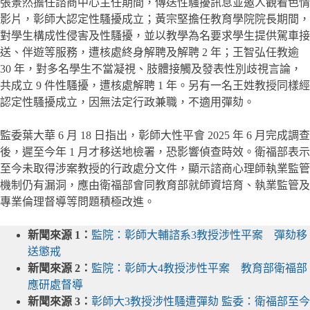
張景然擔任諮商中心主任期間，傳送性騷擾訊息並邀人觀看色情
影片，彰師大認定性騷擾成立；黃宗堅擔任教育學院院長期間，
對學生構成性侵害及性騷擾，並以教學為名要求學生提供駕車接
送、伴遊等服務，遭核處終身解聘及解聘 2 年；王智弘任教逾
30 年，對多名學生不當凝視、肢體接觸及發表性別歧視言論，
共成立 9 件性騷擾，遭核處解聘 1 年。另有一名王姓教授同樣經
認定性騷擾成立，因無法定行政兼職，不適用彈劾。
監委葉大華 6 月 18 日指出，彰師大性平會 2025 年 6 月完成調查
後，遲至今年 1 月才移送地檢署，恐影響偵查時效。衛福部表示
至今未取得涉案教授的行政處分文件，顯示諮商心理師執業監管
機制仍有漏洞，應由衛福部會同教育部就師資培育、執業監管及
專業倫理督導等問題積極改進。
新聞來源 1：
監院：彰師大輔諮系3教授涉性平案 彈劾移
送懲戒
新聞來源 2：
監院：彰師大4教授涉性平案 教育部衛福部
應研處督導
新聞來源 3：
彰師大3教授涉性騷遭彈劾 監委：衛福部至今