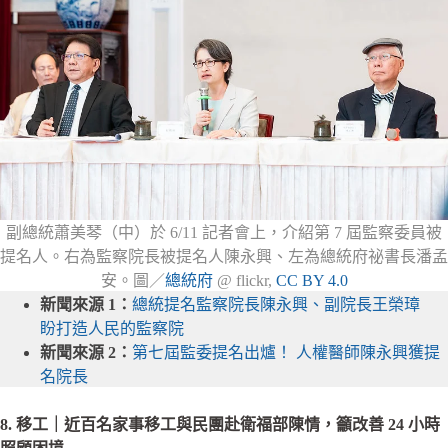
副總統蕭美琴（中）於 6/11 記者會上，介紹第 7 屆監察委員被
提名人。右為監察院長被提名人陳永興、左為總統府祕書長潘孟
安。圖／
總統府
@ flickr,
CC BY 4.0
新聞來源 1：
總統提名監察院長陳永興、副院長王榮璋
盼打造人民的監察院
新聞來源 2：
第七屆監委提名出爐！ 人權醫師陳永興獲提
名院長
8. 移工｜近百名家事移工與民團赴衛福部陳情，籲改善 24 小時