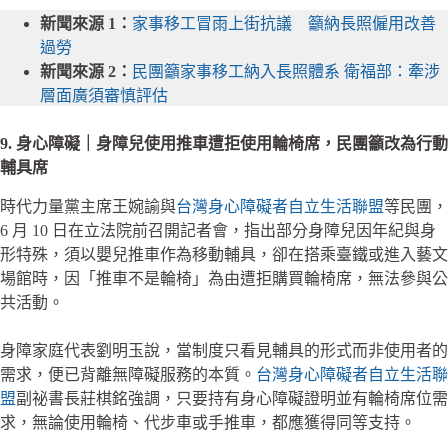
新聞來源 1：
家事移工冒雨上街抗議 籲納長照僱用改善
過勞
新聞來源 2：
民團籲家事移工納入長照體系 衛福部：牽涉
層面廣須審慎評估
9. 身心障礙｜身障兒使用推車遭拒使用輪椅席，民團籲改為行動
輔具席
時代力量黨主席王婉諭與
台灣身心障礙者自立生活聯盟
等民團，
6 月 10 日在立法院前召開記者會，指出部分身障兒因年紀與身
形特殊，須以嬰兒推車作為移動輔具，卻在搭乘臺鐵或進入藝文
場館時，因「推車不是輪椅」為由遭拒購買輪椅席，無法參與公
共活動。
身障家庭代表劉明玉說，當制度只看見輔具的形式而非使用者的
需求，便已背離無障礙服務的本質。
台灣身心障礙者自立生活聯
盟
副祕書長莊棋銘強調，只要持有身心障礙證明並有輪椅席位需
求，無論使用輪椅、代步車或手推車，都應獲得同等支持。