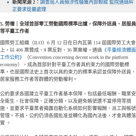
新聞來源 2：
調查局人員頻涉性騷獲內部輕縱 監院通過糾
正要求從嚴處理
5. 勞權｜全球首部零工勞動國際標準出爐，保障外送員、居服員
等平臺工作者
國際勞工組織（ILO）6 月 12 日在日內瓦第 114 屆國際勞工大會
上，以 406 票贊成、8 票反對、36 票棄權，通過
《平臺經濟體面
工作公約》
（Convention concerning decent work in the platform
economy），成為首部針對平臺工作者具約束力的國際勞動標
準，也是國際法史上首次以具約束力的標準承認並保障外送員、
居家服務工作者等群體的勞動權利。
公約要求各國建立平臺工作者基本保障，包括最低報酬、職業安
全衛生、社會保障、正確分類，以及避免帳號遭不當停用等措
施，並要求平臺業者揭露自動化系統如何影響報酬、派工與帳號
管理。不過，公約仍須各國批准並轉化為國內法後，才會具體落
實 。