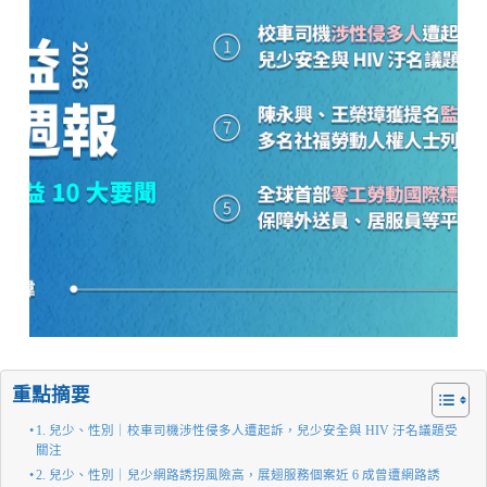
重點摘要
1. 兒少、性別｜校車司機涉性侵多人遭起訴，兒少安全與 HIV 汙名議題受
關注
2. 兒少、性別｜兒少網路誘拐風險高，展翅服務個案近 6 成曾遭網路誘