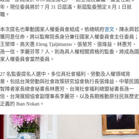
年，現任委員將於 7 月 31 日屆滿，新屆監委預定 8 月 1 日就
職。
本次提名也牽動國家人權委員會組成。依總統府
咨文
，陳永興若
獲同意任命，將以監察院長身分兼任國家人權委員會主任委員；
王榮璋、高天惠 Eleng Tjaljimaraw、張菊芳、張烽益、林惠芳、
孫一信、李麗芬等 7 人，則為具人權相關資格的監委，將成為國
家人權委員會當然委員。
27 名監委提名人選中，多位具社會福利、勞動及人權領域背
景，包括台灣勞動與社會政策研究協會執行長張烽益、中華民國
智障者家長總會祕書長林惠芳、台灣社會福利總盟祕書長孫一
信、台灣展翅協會副理事長李麗芬，以及長期推動原住民族歷史
正義的 Iban Nokan。