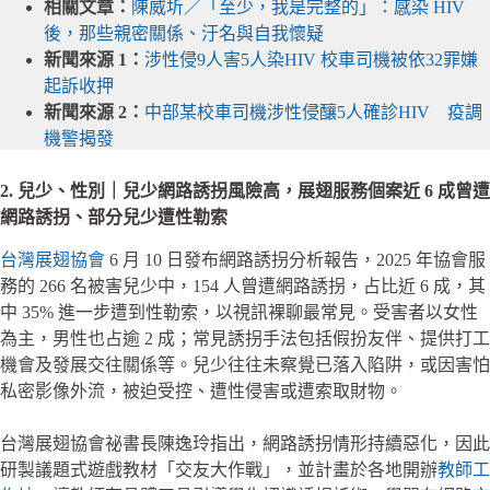
相關文章：
陳威圻／「至少，我是完整的」：感染 HIV
後，那些親密關係、汙名與自我懷疑
新聞來源 1：
涉性侵9人害5人染HIV 校車司機被依32罪嫌
起訴收押
新聞來源 2：
中部某校車司機涉性侵釀5人確診HIV 疫調
機警揭發
2. 兒少、性別｜兒少網路誘拐風險高，展翅服務個案近 6 成曾遭
網路誘拐、部分兒少遭性勒索
台灣展翅協會
6 月 10 日發布網路誘拐分析報告，2025 年協會服
務的 266 名被害兒少中，154 人曾遭網路誘拐，占比近 6 成，其
中 35% 進一步遭到性勒索，以視訊裸聊最常見。受害者以女性
為主，男性也占逾 2 成；常見誘拐手法包括假扮友伴、提供打工
機會及發展交往關係等。兒少往往未察覺已落入陷阱，或因害怕
私密影像外流，被迫受控、遭性侵害或遭索取財物。
台灣展翅協會祕書長陳逸玲指出，網路誘拐情形持續惡化，因此
研製議題式遊戲教材「交友大作戰」，並計畫於各地開辦
教師工