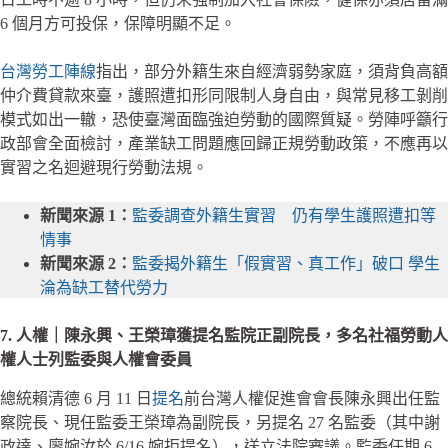
6 個月方可投保，保障明顯不足。
台灣勞工陣線
指出，部分外籍生來自經濟弱勢家庭，須背負高額
仲介費貸款來臺，護照遭扣形同限制人身自由，與常見移工剝削
模式如出一轍，恐使臺灣面臨強迫勞動的國際質疑。勞陣呼籲行
政部會全面檢討，產業缺工問題應回歸正規勞動政策，不應再以
實習之名迴避現行勞動法規。
新聞來源 1：
監委調查外籍生實習 仍有學生護照遭扣等
情事
新聞來源 2：
監委揭外籍生「假實習、真工作」破口 學生
淪為缺工替代勞力
7. 人權｜陳永興、王榮璋獲提名監院正副院長，多名社福勞動人
權人士列監委與人權會委員
總統賴清德 6 月 11 日
提名
前台灣人權促進會會長陳永興出任監
察院長、現任監委王榮璋為副院長，另提名 27 名監委（其中謝
政達、廖婉汝於 6/16 婉拒提名），送立法院審議。監委任期 6