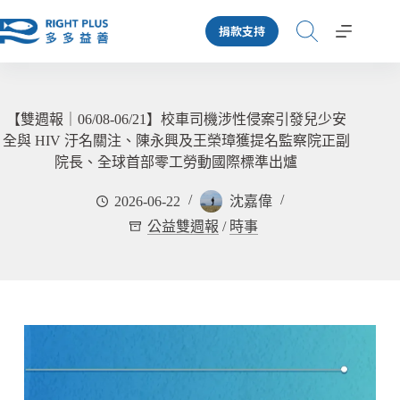
跳
捐款支持
至
主
要
內
容
【雙週報｜06/08-06/21】校車司機涉性侵案引發兒少安
全與 HIV 汙名關注、陳永興及王榮璋獲提名監察院正副
院長、全球首部零工勞動國際標準出爐
2026-06-22
沈嘉偉
公益雙週報
/
時事