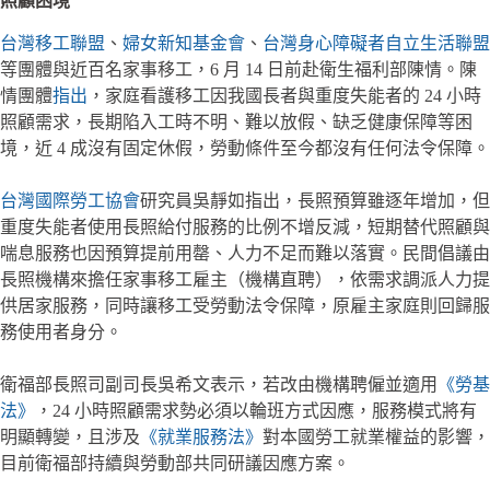
照顧困境
台灣移工聯盟
、
婦女新知基金會
、
台灣身心障礙者自立生活聯盟
等團體與近百名家事移工，6 月 14 日前赴衛生福利部陳情。陳
情團體
指出
，家庭看護移工因我國長者與重度失能者的 24 小時
照顧需求，長期陷入工時不明、難以放假、缺乏健康保障等困
境，近 4 成沒有固定休假，勞動條件至今都沒有任何法令保障。
台灣國際勞工協會
研究員吳靜如指出，長照預算雖逐年增加，但
重度失能者使用長照給付服務的比例不增反減，短期替代照顧與
喘息服務也因預算提前用罄、人力不足而難以落實。民間倡議由
長照機構來擔任家事移工雇主（機構直聘），依需求調派人力提
供居家服務，同時讓移工受勞動法令保障，原雇主家庭則回歸服
務使用者身分。
衛福部長照司副司長吳希文表示，若改由機構聘僱並適用
《勞基
法》
，24 小時照顧需求勢必須以輪班方式因應，服務模式將有
明顯轉變，且涉及
《就業服務法》
對本國勞工就業權益的影響，
目前衛福部持續與勞動部共同研議因應方案。