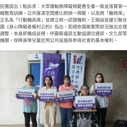
民團提出 3 點訴求：大眾運輸無障礙規範應全臺一致並落實第一
線教育訓練、公共展演空間應比照統一規範，以及將「輪椅席」
正名為「行動輔具席」並建立統一認證機制。王婉諭並援引聯合
國《身心障礙者權利公約》指出，拒絕依個案實際狀況做出合理
調整，本身即構成歧視，呼籲衛福部主動協調交通部、文化部等
機關，保障身障兒童近用公共設施與參與社會的基本權利。