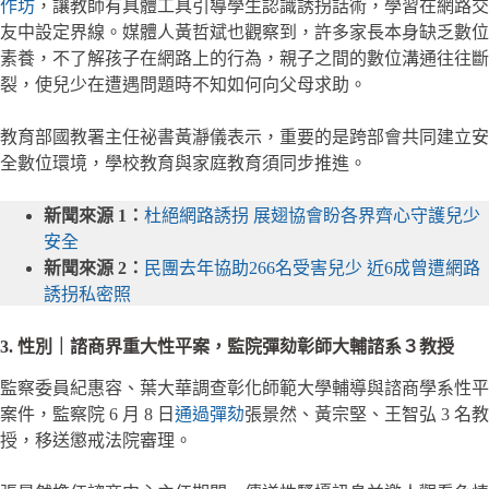
作坊
，讓教師有具體工具引導學生認識誘拐話術，學習在網路交
友中設定界線。媒體人黃哲斌也觀察到，許多家長本身缺乏數位
素養，不了解孩子在網路上的行為，親子之間的數位溝通往往斷
裂，使兒少在遭遇問題時不知如何向父母求助。
教育部國教署主任祕書黃瀞儀表示，重要的是跨部會共同建立安
全數位環境，學校教育與家庭教育須同步推進。
新聞來源 1：
杜絕網路誘拐 展翅協會盼各界齊心守護兒少
安全
新聞來源 2：
民團去年協助266名受害兒少 近6成曾遭網路
誘拐私密照
3. 性別｜諮商界重大性平案，監院彈劾彰師大輔諮系３教授
監察委員紀惠容、葉大華調查彰化師範大學輔導與諮商學系性平
案件，監察院 6 月 8 日
通過彈劾
張景然、黃宗堅、王智弘 3 名教
授，移送懲戒法院審理。