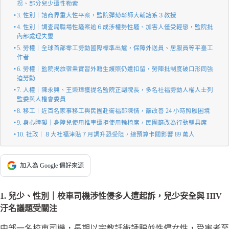
拐、部分兒少遭性勒索
3. 性別｜諮商界重大性平案，監院彈劾彰師大輔諮系３教授
4. 性別｜調查局職場性騷案逾６成涉權勢性騷、加害人僅受輕懲，監院批
內部處理失靈
5. 勞權｜全球首部零工勞動國際標準出爐，保障外送員、居服員等平臺工
作者
6. 勞權｜監院揭旅宿業實習外籍生護照仍遭扣留，勞陣批制度破口形同強
迫勞動
7. 人權｜陳永興、王榮璋獲提名監院正副院長，多名社福勞動人權人士列
監委與人權會委員
8. 移工｜近百名家事移工與民團赴衛福部陳情，籲改善 24 小時照顧困境
9. 身心障礙｜身障兒使用推車遭拒使用輪椅席，民團籲改為行動輔具席
10. 社政｜８大社福津貼７月調升恐受阻，總預算卡關影響 89 萬人
加入為 Google 偏好來源
1. 兒少、性別｜校車司機涉性侵多人遭起訴，兒少安全與 HIV
汙名議題受關注
中部一名校車司機，長期以宗教話術誘騙並性侵女性，受害者至