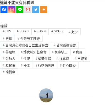
這篇不能只有我看到
標籤
#
HIV
#
SDG 3
#
SDG 4
#
SDG 5
#
兒少
#
勞權
#
台灣勞工陣線
#
台灣身心障礙者自立生活聯盟
#
台灣露德協會
#
善週報
#
婦女新知基金會
#
家事移工
#
實習
#
張師大
#
性侵
#
權勢性騷
#
沈嘉偉
#
王婉諭
#
監察院
#
移工
#
行動輔具席
#
身心障礙
#
輪椅席