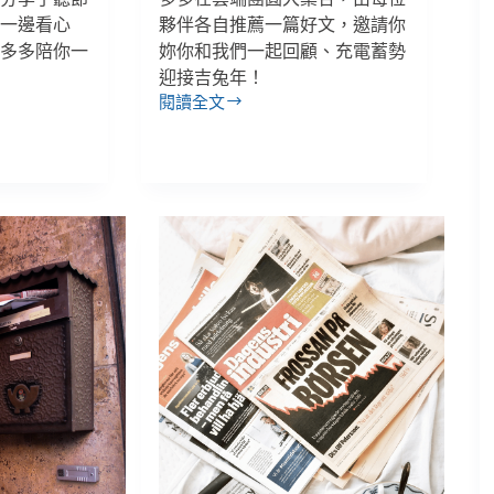
請一邊看心
夥伴各自推薦一篇好文，邀請你
讓多多陪你一
妳你和我們一起回顧、充電蓄勢
迎接吉兔年！
閱讀全文
【多
多
時
光
機
－
好
文
推
薦
篇】
2022
虎
年
回
顧，
這