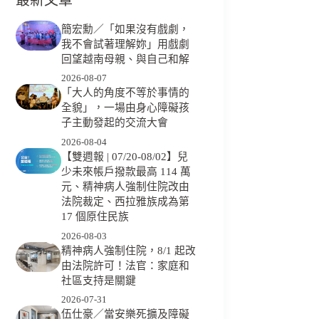
簡宏勳／「如果沒有戲劇，
我不會試著理解妳」用戲劇
回望越南母親、與自己和解
2026-08-07
「大人的角度不等於事情的
全貌」，一場由身心障礙孩
子主動發起的交流大會
2026-08-04
【雙週報 | 07/20-08/02】兒
少未來帳戶撥款最高 114 萬
元、精神病人強制住院改由
法院裁定、西拉雅族成為第
17 個原住民族
2026-08-03
精神病人強制住院，8/1 起改
由法院許可！法官：家庭和
社區支持是關鍵
2026-07-31
伍仕豪／當安樂死擴及障礙