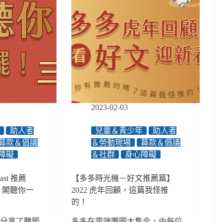
2023-02-03
年
助人者
兒童＆青少年
助人者
募款＆倡議
＆勞動現場
募款＆倡議
障礙
＆社群
身心障礙
st 推薦
【多多時光機－好文推薦篇】
顧，閣聽你一
2022 虎年回顧，這篇我怪推
的！
，分享了聽節
多多在雲端團圓大集合，由每位