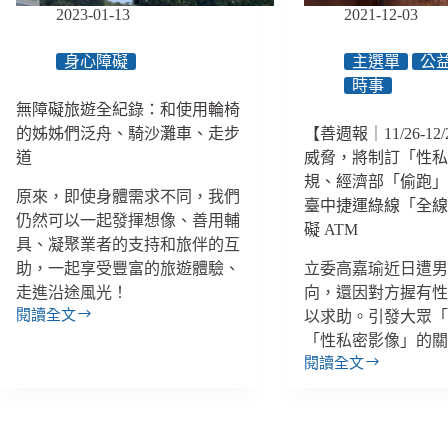
你
2023-01-13
2021-12-03
物
一
園、
擺、
攻
身心障礙
主選單
公
兩
頂
時事
擺、
合
三
無障礙旅遊全紀錄：和使用輪椅
歡
擺！
的姊姊們泛舟、騎沙灘車、走步
【善週報｜11/26-1
山
道
威脅，將制訂「性
不
規、經濟部「偷跑
怕
原來，即使身體需求不同，我們
臺中捷運綠線「全
高、
仍然可以一起發揮想像、善用輔
一
礙 ATM
具、凝聚業者的支持和旅伴的互
起
助，一起享受豐富的旅遊體驗、
立委高嘉瑜近日遭
跑
馬
走進沿途風光！
向，還因對方握有
拉
閱讀全文
以求助。引發大眾
無
松
「性私密影像」的
障
閱讀全文
礙
【善
旅
週
遊
報
全
｜