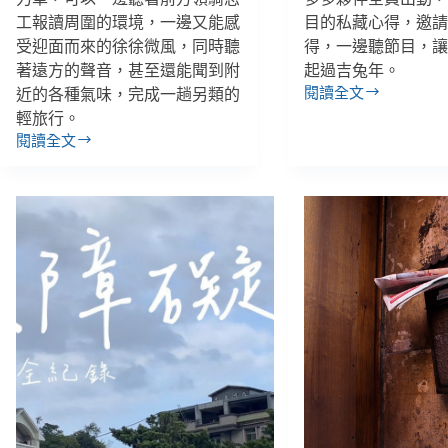
工報讀周圍的環境，一邊又能感
目的私藏心得，邀
受迎面而來的徐徐微風，同時聽
得，一邊聽節目，
著遠方的聲音，甚至還能聞到附
起過吉兔年。
閱讀全文
近的各種氣味，完成一趟另類的
【多
輕旅行。
多
閱讀全文
時
視
光
障
機
者
－
的
Podcast
機
推
智
薦
生
篇】
活：
2022
摸
虎
著
年
無
回
尾
顧，
熊
閣
逛
聽
動