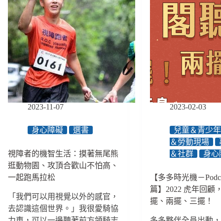
2023-11-07
2023-02-03
身心障礙
選書
兒童＆青少
＆勞動現場
視障者的機智生活：摸著無尾熊
＆社群
身心
逛動物園、攻頂合歡山不怕高、
一起跑馬拉松
【多多時光機－Podca
篇】2022 虎年回
「我們可以用視覺以外的感官，
擺、兩擺、三擺！
去認識這個世界。」我很愛騎協
力車，可以一邊聽著前方領騎志
多多夥伴全員出動