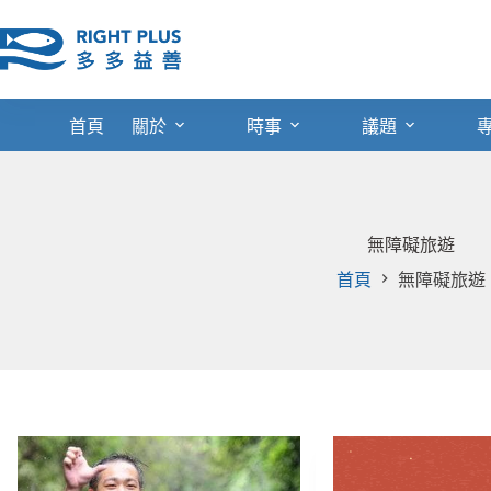
跳
至
主
要
內
首頁
關於
時事
議題
容
無障礙旅遊
首頁
無障礙旅遊