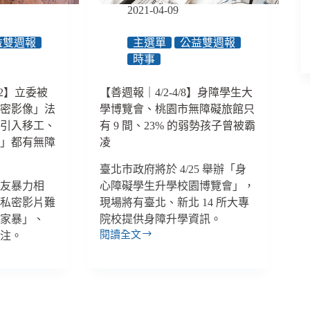
篇
2021-04-09
我
怪
益雙週報
主選單
公益雙週報
推
時事
的！
2/2】立委被
【善週報｜4/2-4/8】身障學生大
私密影像」法
學博覽會、桃園市無障礙旅館只
」引入移工、
有 9 間、23% 的弱勢孩子曾被霸
線」都有無障
凌
臺北市政府將於 4/25 舉辦「身
男友暴力相
心障礙學生升學校園博覽會」，
性私密影片難
現場將有臺北、新北 14 所大專
「家暴」、
院校提供身障升學資訊。
閱讀全文
關注。
【善
週
報
｜
4/2-