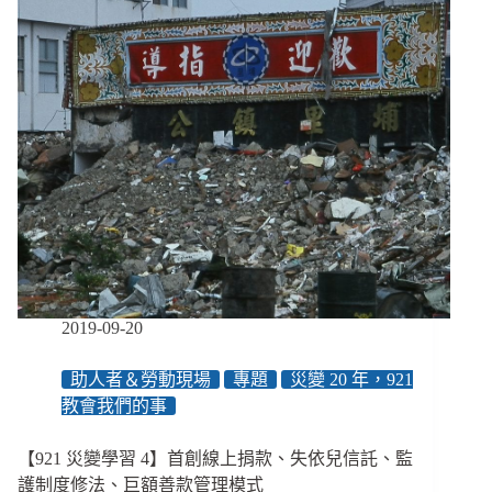
與
重
建，
是
一
件
很
政
治
的
事
2019-09-20
助人者＆勞動現場
專題
災變 20 年，921
教會我們的事
【921 災變學習 4】首創線上捐款、失依兒信託、監
護制度修法、巨額善款管理模式