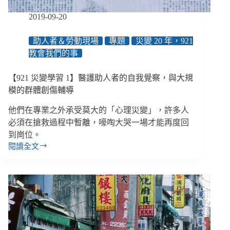
在
人
2019-09-20
為
助人者＆勞動現場
專題
災變 20 年，921
教會我們的事
【921 災變學習 1】醫護助人者的自我覺察，與大規
模的群體創傷輔導
他們在專業之外承受莫大的「心理災變」，許多人
必須在搶救過程中暫離，嚎啕大哭一場才能再度回
到崗位。
閱讀全文
【921
災
變
學
習
1】
醫
護