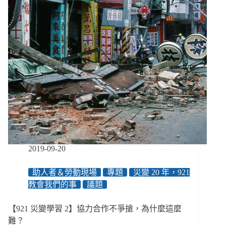
助
人
者
的
自
我
覺
察，
與
大
規
模
的
群
2019-09-20
體
創
助人者＆勞動現場
專題
災變 20 年，921
傷
教會我們的事
議題
輔
導
【921 災變學習 2】協力合作不爭搶，為什麼這麼
難？