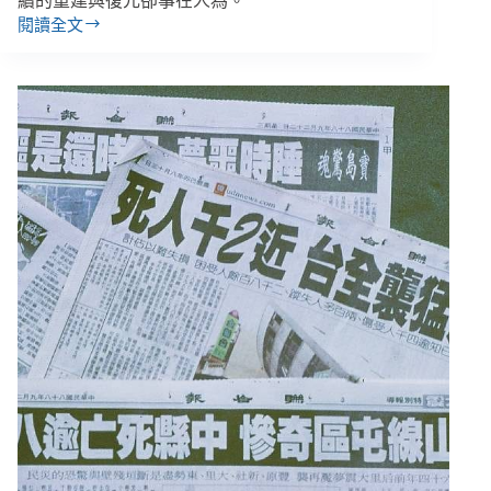
續的重建與復元卻事在人為。
閱讀全文
【921
專
題】
突
發
的
巨
變
或
許
是
天
意，
後
續
的
復
原
卻
事