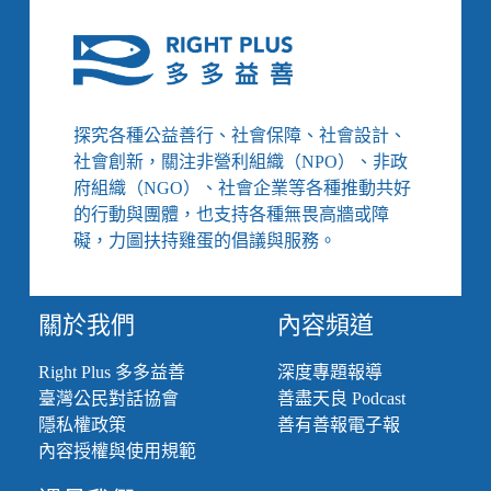
5】
災
害
風
險
名
探究各種公益善行、社會保障、社會設計、
列
社會創新，關注非營利組織（NPO）、非政
全
府組織（NGO）、社會企業等各種推動共好
球
的行動與團體，也支持各種無畏高牆或障
第
3
礙，力圖扶持雞蛋的倡議與服務。
的
臺
灣，
關於我們
內容頻道
沒
有
本
Right Plus 多多益善
深度專題報導
錢
臺灣公民對話協會
善盡天良 Podcast
當
隱私權政策
善有善報電子報
健
內容授權與使用規範
忘
的