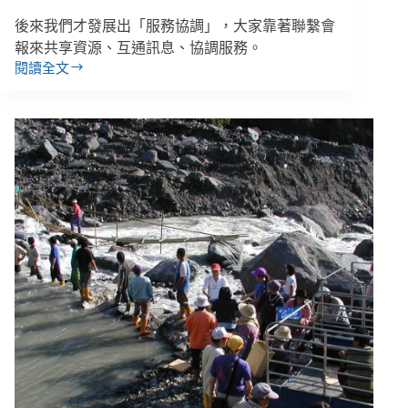
後來我們才發展出「服務協調」，大家靠著聯繫會
報來共享資源、互通訊息、協調服務。
閱讀全文
【921
災
變
學
習
2】
協
力
合
作
不
爭
搶，
為
什
麼
這
麼