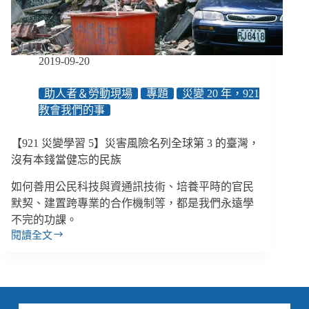
護
制
度
修
2019-09-20
法、
巨
助人者＆勞動現場
專題
災變 20 年，921
額
教會我們的事
善
款
管
【921 災變學習 5】災害風險名列全球第 3 的臺灣，
理
沒有本錢當健忘的民族
模
式
如何善用公民科技與資通訊技術、培養平時的官民
默契、建置跨專業的合作機制等，都是我們永遠學
不完的功課。
閱讀全文
【921
災
變
學
習