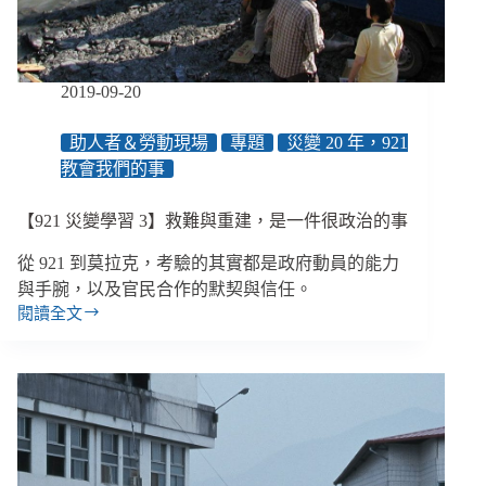
難？
2019-09-20
助人者＆勞動現場
專題
災變 20 年，921
教會我們的事
【921 災變學習 3】救難與重建，是一件很政治的事
從 921 到莫拉克，考驗的其實都是政府動員的能力
與手腕，以及官民合作的默契與信任。
閱讀全文
【921
災
變
學
習
3】
救
難