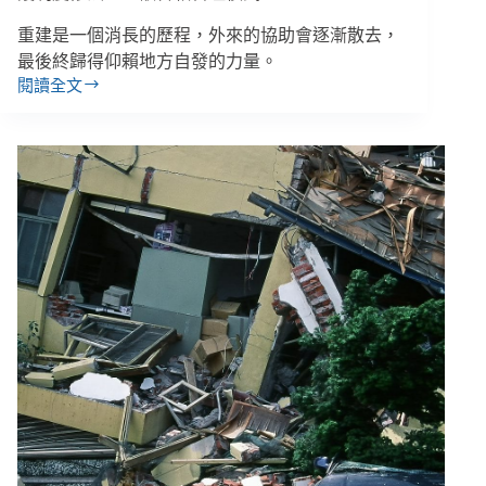
重建是一個消長的歷程，外來的協助會逐漸散去，
最後終歸得仰賴地方自發的力量。
閱讀全文
【921
災
變
學
習
4】
首
創
線
上
捐
款、
失
依
兒
信
託、
監