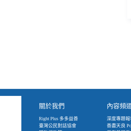
我
消
滅
邏
輯
的
遊
行
關於我們
內容頻
Right Plus 多多益善
深度專題報
臺灣公民對話協會
善盡天良 Pod