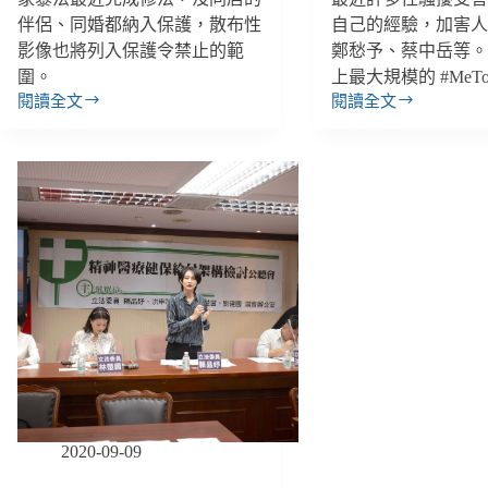
伴侶、同婚都納入保護，散布性
自己的經驗，加害
影像也將列入保護令禁止的範
鄭愁予、蔡中岳等
圍。
上最大規模的 #MeT
閱讀全文
閱讀全文
【雙
【雙
週
週
報
報
｜
｜
11/10-
5/26-
11/24】
6/8】
《家
臺
暴
灣
法》
史
修
上
法
最
納
大
入
規
同
模
#MeToo
婚
&
運
2020-09-09
沒
動、