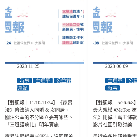
2023-11-25
2023-06-09
時事
主選單
公益雙
主選單
公
週報
時事
【雙週報｜11/10-11/24】《家暴
【雙週報｜5/26-6/
法》修法納入同婚 & 沒同居、
最大規模 #MeToo
關注公益的不分區立委有哪些、
法》刪掉「霸王條款」
「三班護病比」明年實施
影片社團引發討論
家暴法最近完成修法，沒同居的
最近許多性騷擾受