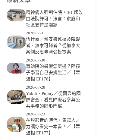
精神病人強制住院，8/1 起改
由法院許可！法官：家庭和
社區支持是關鍵
2026-07-31
伍仕豪／當安樂死擴及障礙
者、無家可歸者？從加拿大
案例反思臺灣公投提案
2026-07-30
育幼院的暑假怎麼過？陪孩
子學習自己安排生活／【眾
聲相 EP178】
2026-07-28
Yukih‧Pupuy／從兩公約國
際審查，看見障礙者參與公
共事務的隱形門檻
2026-07-23
在短影音的時代，集眾人之
力讓你看完一本書！／【眾
聲相 EP177】