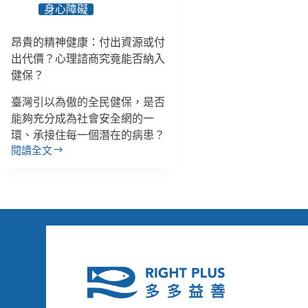
同
《礦
身心障礙
居、
業
關
法》
昂貴的精神健康：付出資源或付
注
刪
出代價？心理諮商究竟能否納入
公
掉
益
「霸
健保？
的
王
臺灣引以為傲的全民健保，是否
不
條
分
款」、
能夠充分成為社會安全網的一
Risu
區
環、承接住每一個潛在的病患？
性
立
閱讀全文
昂
影
委
貴
片
有
的
社
哪
精
團
些、
神
引
「三
健
發
班
康：
討
護
付
論
病
出
比」
資
明
源
年