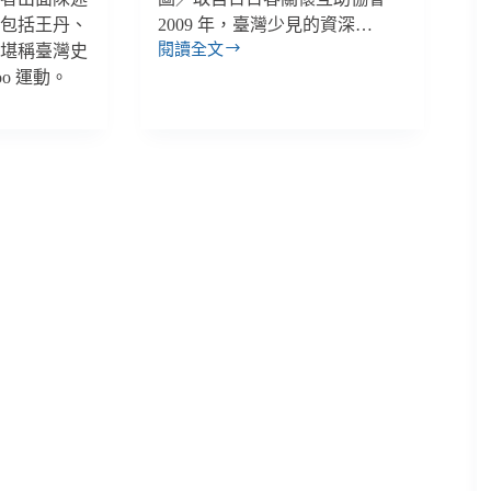
人包括王丹、
2009 年，臺灣少見的資深…
閱讀全文
。堪稱臺灣史
無
oo 運動。
法
說
服
潛
在
支
持
者
的
秋
鬥：
充
滿
矛
盾、
內
建
自