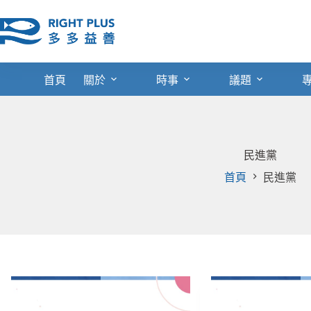
跳
至
主
要
內
首頁
關於
時事
議題
容
民進黨
首頁
民進黨