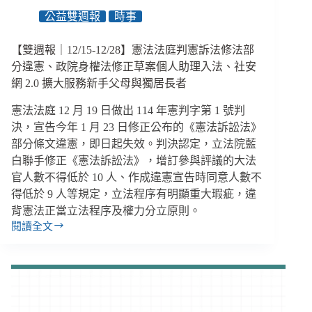
部
公益雙週報
時事
發
布
【雙週報｜12/15-12/28】憲法法庭判憲訴法修法部
身
分違憲、政院身權法修正草案個人助理入法、社安
障
網 2.0 擴大服務新手父母與獨居長者
員
工
憲法法庭 12 月 19 日做出 114 年憲判字第 1 號判
就
決，宣告今年 1 月 23 日修正公布的《憲法訴訟法》
業
部分條文違憲，即日起失效。判決認定，立法院藍
支
持
白聯手修正《憲法訴訟法》，增訂參與評議的大法
試
官人數不得低於 10 人、作成違憲宣告時同意人數不
辦
得低於 9 人等規定，立法程序有明顯重大瑕疵，違
要
背憲法正當立法程序及權力分立原則。
點、
閱讀全文
【雙
６
週
大
報
社
｜
福
12/15-
津
12/28】
貼