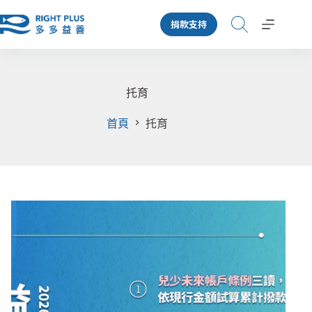
跳
捐款支持
至
主
要
內
容
托育
首頁
托育