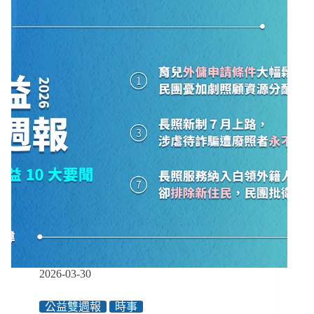
｜
17
04/27-
個
05/10】
原
三
住
班
民
護
族
病
比
入
法
但
恐
延
２
年
施
行、
無
障
2026-03-30
礙
特
公益雙週報
時事
別