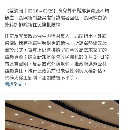
門
診
【雙週報｜03/16 – 03/29】育兒外傭鬆綁惹資源不均
將
疑慮、長照新制嚴禁虐待詐騙者回任、長照納白領
增
外籍卻排除新住民挨批歧視
設
婦
托育及就業政策催生聯盟召集人王兆慶指出，外籍
產
幫傭同樣有挑選照顧對象的情況，所謂弱勢優先恐
科、
流於形式，實質上仍會排擠罕病童等高需求家庭的
社
照顧資源；婦女新知基金會等民團也於 3 月 24 日發
福
布連署聲明，反對放寬外籍幫傭，批政府逃避公共
採
照顧責任，推行此政策前也未做性別與人權評估，
購
缺
恐擴大移工剝削、加劇階級不平等。
失
閱讀全文
【雙
多
週
監
報
院
｜
糾
03/16
正
–
衛
03/29】
福
育