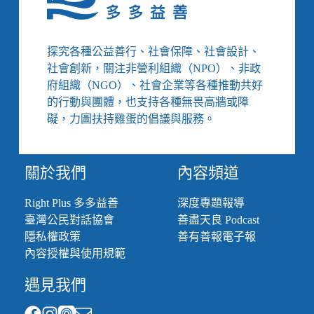
零
人
家
需
庭
援
照
探究各種公益善行、社會保障、社會設計、
助、
顧
社會創新，關注非營利組織（NPO）、非政
臺
者
府組織（NGO）、社會企業等各種推動共好
東
時
關
的行動與團體，也支持各種無畏高牆或障
代
山
礙，力圖扶持雞蛋的倡議與服務。
國
小
特
關於我們
內容頻道
教
班
Right Plus 多多益善
深度專題報導
虐
童
臺灣公民對話協會
善盡天良 Podcast
延
隱私權政策
善有善報電子報
誤
內容授權與使用規範
處
理、
遇見我們
八
旗