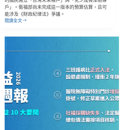
的國民開立「台灣未來帳戶」與「兒少成長津貼專
戶」。衛福部尚未完成這一版本的預算估算，且可
能涉及《財政紀律法》爭議。
閱讀全文
【雙
週
報
|
07/20-
08/02】
兒
少
未
來
帳
戶
撥
款
最
高
114
萬
元、