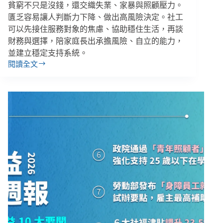
騙
貧窮不只是沒錢，還交織失業、家暴與照顧壓力。
者
匱乏容易讓人判斷力下降、做出高風險決定。社工
回
可以先接住服務對象的焦慮、協助穩住生活，再談
任、
財務與選擇，陪家庭長出承擔風險、自立的能力，
長
並建立穩定支持系統。
照
閱讀全文
納
除
白
了
領
提
外
供
籍
經
卻
濟
排
補
除
助、
新
媒
住
合
民
工
挨
作，
批
社
歧
工
視
還