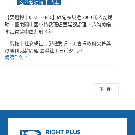
公益雙週報
時事
草
案
倡
【雙週報｜03/22-04/06】緬甸震災近 2000 萬人需援
議
助、臺東關山國小特教班虐童延誤處理、八旗總編
保
李延賀遭中國判刑３年
母
記
1. 勞權｜社安網社工勞權受損，工會揭政府欠薪與
點
改職稱減薪問題 臺灣社工日前夕（4/1…
退
閱讀全文
【雙
場
週
制、
報
家
｜
總
03/22-
發
下一頁
04/06】
佈
緬
新
甸
版
震
宣
災
言
近
因
2000
應
萬