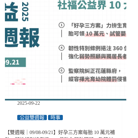
憲
調
法
升
法
23.5％
庭
判
憲
訴
法
修
法
部
分
違
憲、
政
院
2025-09-22
身
權
公益雙週報
時事
法
修
正
【雙週報｜09/08-09/21】好孕三方案每胎 10 萬元補