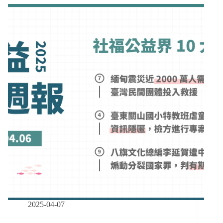
報
正
｜
花
05/19-
蓮
06/01】
縣
民
府
團
縱
冒
容
雨
育
遊
幼
行
院
推
體
駕
罰
照
回
訓
制、
首
部
托
育
2025-04-07
專
法