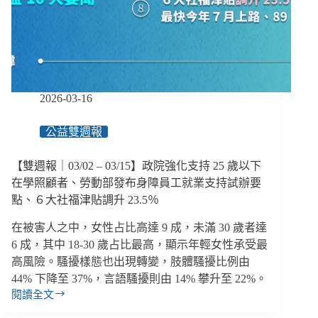
能
為
貧
困
家
庭
做
2026-03-16
什
麼？
公益雙週報
【雙週報｜03/02 – 03/15】政院強化支持 25 歲以下
在學照顧者、勞動部發布身障員工就業支持試辦要
點、６大社福津貼調升 23.5％
在被害人之中，女性占比高達 9 成，未滿 30 歲者達
6 成，其中 18-30 歲占比最高，顯示年輕女性承受最
高風險。騷擾樣態也出現轉變，肢體騷擾比例由
44% 下降至 37%，言語騷擾則由 14% 攀升至 22%。
閱讀全文
【雙
週