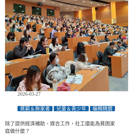
部
兒
外
傭
鬆
綁
惹
資
源
不
均
疑
慮、
長
照
2026-03-27
新
制
貧窮＆無家者
兒童＆青少年
編輯精選
嚴
禁
虐
除了提供經濟補助、媒合工作，社工還能為貧困家
待
庭做什麼？
詐