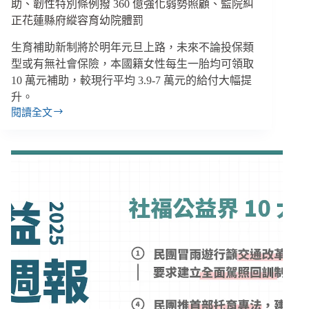
草
助、韌性特別條例撥 360 億強化弱勢照顧、監院糾
案
正花蓮縣府縱容育幼院體罰
個
人
生育補助新制將於明年元旦上路，未來不論投保類
助
型或有無社會保險，本國籍女性每生一胎均可領取
理
10 萬元補助，較現行平均 3.9-7 萬元的給付大幅提
入
升。
法、
閱讀全文
社
【雙
安
週
網
報
2.0
｜
擴
09/08-
大
09/21】
服
好
務
孕
新
三
手
方
父
案
母
每
與
胎
10
獨