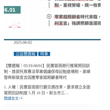
萬
居
元
長
補
者
助、
韌
性
特
別
2025-06-02
條
例
公益雙週報
時事
撥
360
億
【雙週報｜05/19-06/01】民團冒雨遊行推駕照回訓
強
制、首部托育專法草案倡議保母記點退場制、家總
化
發佈新版宣言因應零家庭照顧者時代
弱
勢
1. 人權｜民團冒雨遊行籲交通改革，要求建立全面
照
駕照回訓制度 5 月 19 日，新北市三…
顧、
閱讀全文
監
【雙
院
週
糾