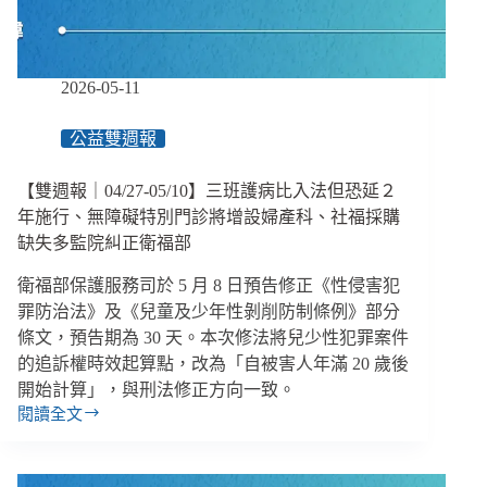
精
神
病
2026-05-11
人
強
制
公益雙週報
住
院
【雙週報｜04/27-05/10】三班護病比入法但恐延２
改
年施行、無障礙特別門診將增設婦產科、社福採購
由
缺失多監院糾正衛福部
法
院
衛福部保護服務司於 5 月 8 日預告修正《性侵害犯
裁
罪防治法》及《兒童及少年性剝削防制條例》部分
定、
條文，預告期為 30 天。本次修法將兒少性犯罪案件
西
拉
的追訴權時效起算點，改為「自被害人年滿 20 歲後
雅
開始計算」，與刑法修正方向一致。
族
閱讀全文
【雙
成
週
為
報
第