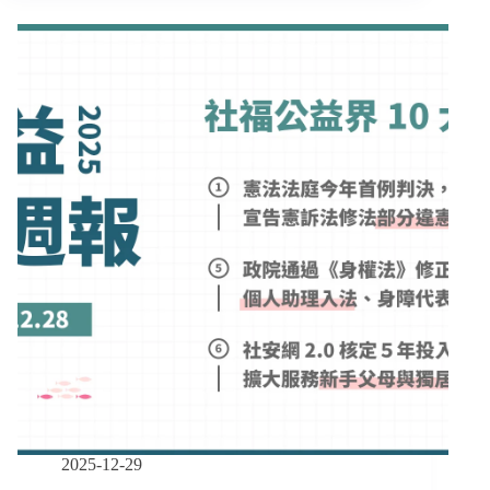
報
｜
03/02
–
03/15】
政
院
強
化
支
持
25
歲
以
下
在
學
照
顧
者、
2025-12-29
勞
動