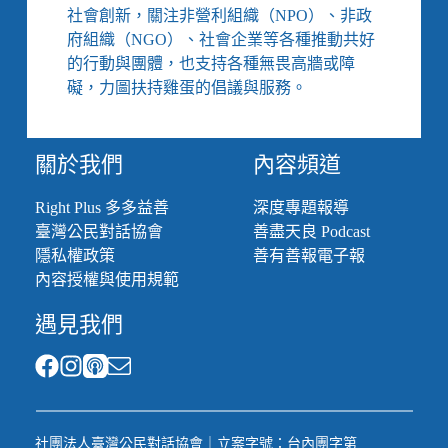
家
社會創新，關注非營利組織（NPO）、非政
追
府組織（NGO）、社會企業等各種推動共好
蹤：
的行動與團體，也支持各種無畏高牆或障
大
塞
礙，力圖扶持雞蛋的倡議與服務。
車
的
寄
關於我們
內容頻道
養
家
Right Plus 多多益善
深度專題報導
庭，
臺灣公民對話協會
善盡天良 Podcast
與
無
隱私權政策
善有善報電子報
處
內容授權與使用規範
可
去
遇見我們
的
孩
子
們
社團法人臺灣公民對話協會｜立案字號：台內團字第