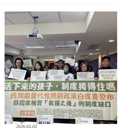
季
回
顧：
從
安
康
平
宅
熄
燈、
剴
剴
案
追
蹤，
到
英
國
無
家
者
2026-02-02