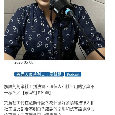
2026-05-08
善盡天良系列１：眾聲相
Podcast
解讀剴剴案社工判決書，法律人和社工用的字典不
一樣？／【眾聲相 EP168】
究竟社工們在激動什麼？為什麼好多情緒法律人和
社工彼此都看不明白？錯誤的引用和沒有證據能力