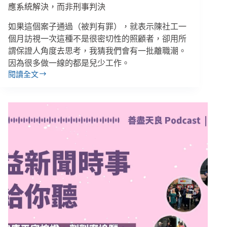
向
應系統解決，而非刑事判決
哪
如果這個案子通過（被判有罪），就表示陳社工一
裡？
個月訪視一次這種不是很密切性的照顧者，卻用所
謂保證人角度去思考，我猜我們會有一批離職潮。
因為很多做一線的都是兒少工作。
閱讀全文
學
者
評
剴
案
社
工：
專
業
不
足
應
行
政