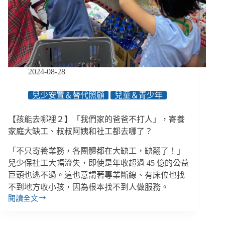
推
進
了
改
革，
社
福
2024-08-28
中
心
兒少安置＆替代照顧
兒童＆青少年
準
備
【孩能去哪裡２】「我們家的爸爸不打人」，寄養
好
了
家庭大缺工、叔叔阿姨和社工都去哪了？
嗎？
「不只寄養業務，各團體都在大缺工，缺翻了！」
兒少保社工大幅流失，即使是年收超過 45 億的公益
巨頭也逃不過。這也意謂著專業斷線、有床位也找
不到地方收小孩，因為根本找不到人做服務。
閱讀全文
【孩
能
去