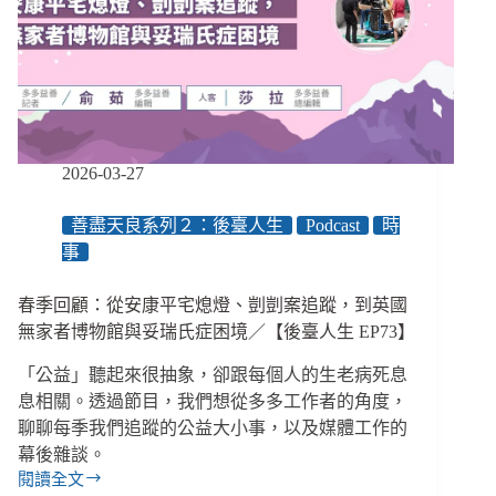
懲
處、
系
統
問
題
應
系
2026-03-27
統
解
善盡天良系列２：後臺人生
Podcast
時
決，
事
而
非
刑
春季回顧：從安康平宅熄燈、剴剴案追蹤，到英國
事
無家者博物館與妥瑞氏症困境／【後臺人生 EP73】
判
決
「公益」聽起來很抽象，卻跟每個人的生老病死息
息相關。透過節目，我們想從多多工作者的角度，
聊聊每季我們追蹤的公益大小事，以及媒體工作的
幕後雜談。
閱讀全文
春