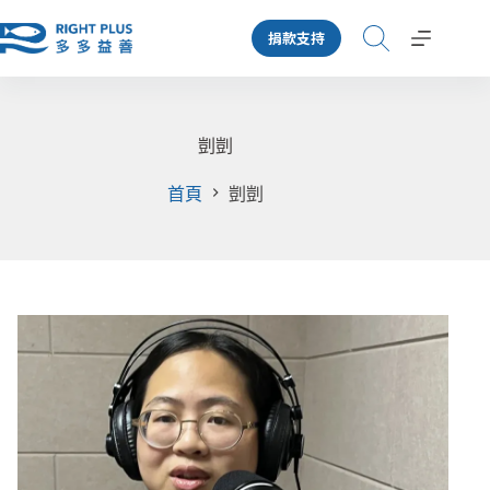
跳
捐款支持
至
主
要
內
容
剴剴
首頁
剴剴