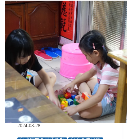
哪
裡
２】
「我
們
家
的
爸
爸
不
打
人」，
寄
養
家
庭
大
缺
工、
2024-08-28
叔
叔