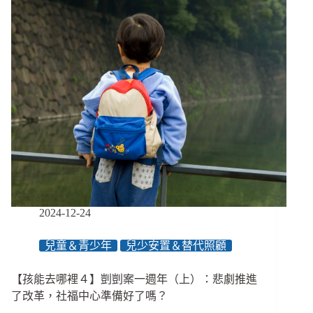
人
聞
問，
兒
少
安
置
機
構
聯
合
提
出
６
大
2024-12-24
訴
求、
兒童＆青少年
兒少安置＆替代照顧
促
請
【孩能去哪裡４】剴剴案一週年（上）：悲劇推進
政
府
了改革，社福中心準備好了嗎？
改