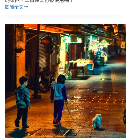
的東西，二審還會再被使用嗎？
閱讀全文
解
讀
剴
剴
案
社
工
判
決
書，
法
律
人
和
社
工
用
的
字
典