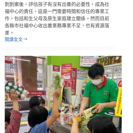
剴剴案後，評估孩子有沒有出養的必要性，成為社
革
福中心的責任，這是一門需要時間和信任的專業工
作，包括和生父母及原生家庭建立關係。然而目前
各縣市社福中心收出養業務專業不足，也有資源落
差。
閱讀全文
【孩
能
去
哪
裡
４】
剴
剴
案
一
週
年
（上）：
悲
劇