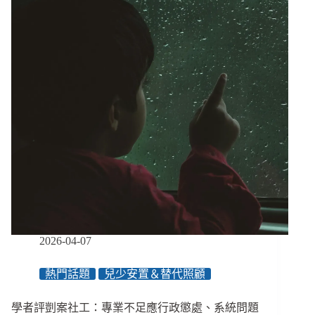
社
工
判
決
後：
照
顧
責
任
如
何
改
變？
兒
少
保
2026-04-07
護
現
熱門話題
兒少安置＆替代照顧
場
會
學者評剴案社工：專業不足應行政懲處、系統問題
走