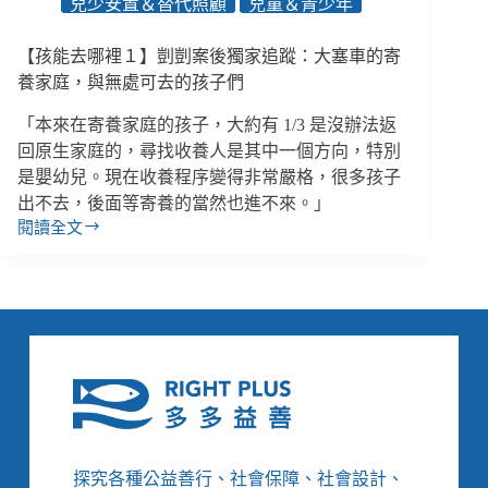
兒少安置＆替代照顧
兒童＆青少年
阿
姨
【孩能去哪裡１】剴剴案後獨家追蹤：大塞車的寄
和
社
養家庭，與無處可去的孩子們
工
「本來在寄養家庭的孩子，大約有 1/3 是沒辦法返
都
去
回原生家庭的，尋找收養人是其中一個方向，特別
哪
是嬰幼兒。現在收養程序變得非常嚴格，很多孩子
了？
出不去，後面等寄養的當然也進不來。」
閱讀全文
【孩
能
去
哪
裡
１】
剴
剴
案
後
獨
探究各種公益善行、社會保障、社會設計、