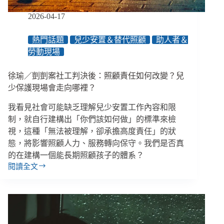
不
一
2026-04-17
樣？
／
熱門話題
兒少安置＆替代照顧
助人者＆
【眾
勞動現場
聲
相
EP168】
徐瑜／剴剴案社工判決後：照顧責任如何改變？兒
少保護現場會走向哪裡？
我看見社會可能缺乏理解兒少安置工作內容和限
制，就自行建構出「你們該如何做」的標準來檢
視，這種「無法被理解，卻承擔高度責任」的狀
態，將影響照顧人力、服務轉向保守。我們是否真
的在建構一個能長期照顧孩子的體系？
閱讀全文
徐
瑜
／
剴
剴
案