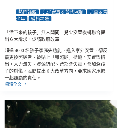
博
物
熱門話題
兒少安置＆替代照顧
兒童＆青
館
少年
編輯精選
與
妥
瑞
「活下來的孩子」無人聞問，兒少安置機構聯合提
氏
出６大訴求、促請政府改革
症
困
超過 4600 名孩子家庭失功能、進入家外安置，卻反
境
覆更換照顧者、被貼上「難照顧」標籤。安置盟指
／
出，人力流失、資源錯配、跨部會失靈，會加深孩
【後
子的創傷，民間提出 6 大改革方向，要求國家承擔
臺
一起照顧的責任。
人
閱讀全文
生
「活
EP73】
下
來
的
孩
子」
無