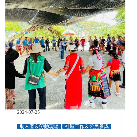
２】
王
增
勇
／
原
民
會
「自
我
殖
民」
的
倉
促
轉
型，
恐
2024-07-25
成
災
助人者＆勞動現場
社區工作＆公民參與
難
般