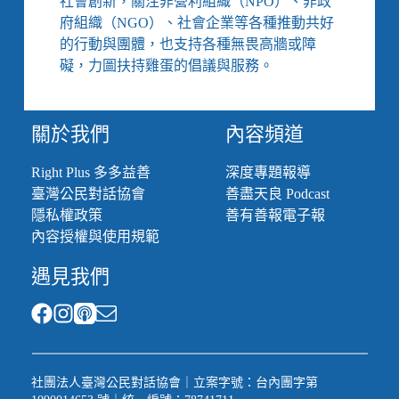
社會創新，關注非營利組織（NPO）、非政
度
府組織（NGO）、社會企業等各種推動共好
失
的行動與團體，也支持各種無畏高牆或障
靈，
礙，力圖扶持雞蛋的倡議與服務。
我
們
如
何
關於我們
內容頻道
容
納
Right Plus 多多益善
深度專題報導
多
臺灣公民對話協會
善盡天良 Podcast
元
隱私權政策
善有善報電子報
與
差
內容授權與使用規範
異？
遇見我們
社團法人臺灣公民對話協會｜立案字號：台內團字第