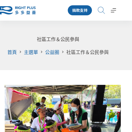
跳
捐款支持
至
主
要
內
容
社區工作＆公民參與
首頁
主選單
公益圈
社區工作＆公民參與