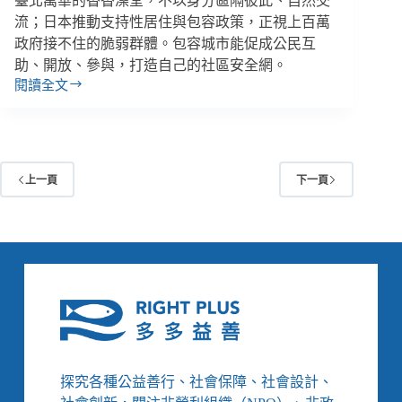
臺北萬華的香香澡堂，不以身分區隔彼此、自然交
堂
流；日本推動支持性居住與包容政策，正視上百萬
政府接不住的脆弱群體。包容城市能促成公民互
助、開放、參與，打造自己的社區安全網。
閱讀全文
打
造
為
所
有
上一頁
下一頁
人
開
放
的
包
容
城
市：
當
社
福
探究各種公益善行、社會保障、社會設計、
制