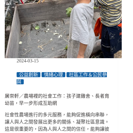
民
族
社
會
工
作」
進
入
漢
人
2024-03-15
觀
點
公益創新
情緒心理
社區工作＆公民參
的
與
服
務
系
屠崇軒／農場裡的社會工作：孩子建雞舍、長者育
統，
幼苗，早一步形成互助網
將
何
社會性農場進行的多元服務，能夠促進橫向串聯，
去
讓人與人之間發展出更多的關係、凝聚社區意識。
何
這是很重要的，因為人與人之間的信任，能夠讓彼