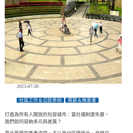
包
客
到
社
區
居
民，
我
們
都
在
這
裡
相
2023-07-20
遇
／
社區工作＆公民參與
貧窮＆無家者
專
訪
打造為所有人開放的包容城市：當社福制度失靈，
香
香
我們如何容納多元與差異？
澡