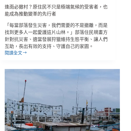
共
逢雨必撤村？原住民不只是極端氣候的受害者，也
空
間
能成為推動變革的先行者
／
「每當部落發生災害，我們需要的不是撤離，而是
【創
新！
找到更多人一起愛護這片山林。」部落住民規畫方
不
針對抗災害、適當發展狩獵維持生態平衡、讓人們
是
互助，長出有效的支持、守護自己的家園。
空
閱讀全文
逢
話】
雨
專
必
欄
撤
村？
原
住
民
不
只
是
極
端