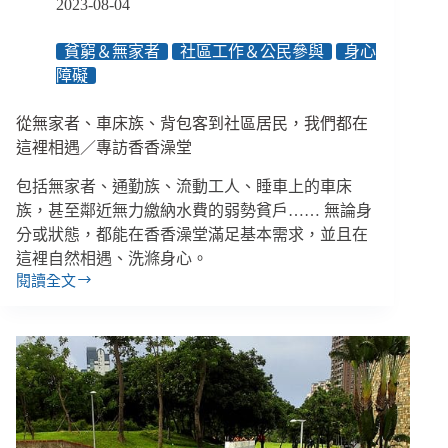
2023-08-04
屋
裡
貧窮＆無家者
社區工作＆公民參與
身心
的
障礙
無
家
人
從無家者、車床族、背包客到社區居民，我們都在
生
這裡相遇／專訪香香澡堂
包括無家者、通勤族、流動工人、睡車上的車床
族，甚至鄰近無力繳納水費的弱勢貧戶…… 無論身
分或狀態，都能在香香澡堂滿足基本需求，並且在
這裡自然相遇、洗滌身心。
閱讀全文
從
無
家
者、
車
床
族、
背