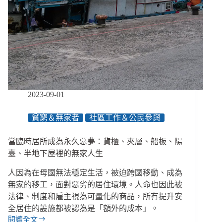
氣
候
的
受
害
者，
也
能
成
2023-09-01
為
推
貧窮＆無家者
社區工作＆公民參與
動
變
當臨時居所成為永久惡夢：貨櫃、夾層、船板、陽
革
的
臺、半地下屋裡的無家人生
先
人因為在母國無法穩定生活，被迫跨國移動、成為
行
者
無家的移工，面對惡劣的居住環境。人命也因此被
法律、制度和雇主視為可量化的商品，所有提升安
全居住的設施都被認為是「額外的成本」。
閱讀全文