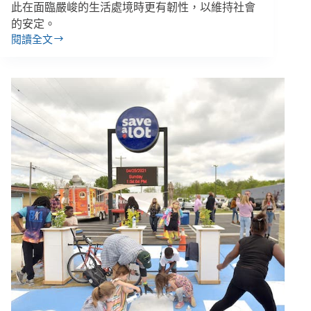
從？
此在面臨嚴峻的生活處境時更有韌性，以維持社會
的安定。
閱讀全文
屠
崇
軒
／
農
場
裡
的
社
會
工
作：
孩
子
建
雞
舍、
長
者