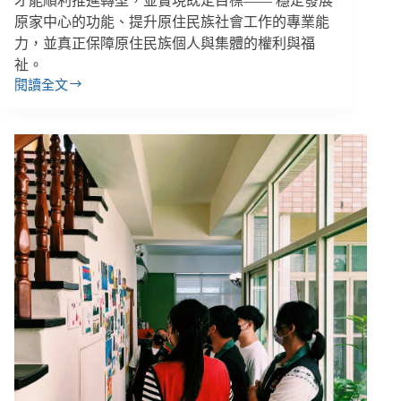
才能順利推進轉型，並實現既定目標—— 穩定發展
原家中心的功能、提升原住民族社會工作的專業能
力，並真正保障原住民族個人與集體的權利與福
祉。
閱讀全文
【原
家
轉
型
３】
Kui
Kasirisir
／
是
共
同
努
力
的
轉
型？
還