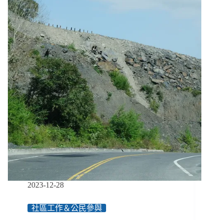
才
是
社
造
重
點：
藝
術
讓
回
家
的
路
變
安
全、
自
己
2023-12-28
打
造
社區工作＆公民參與
公