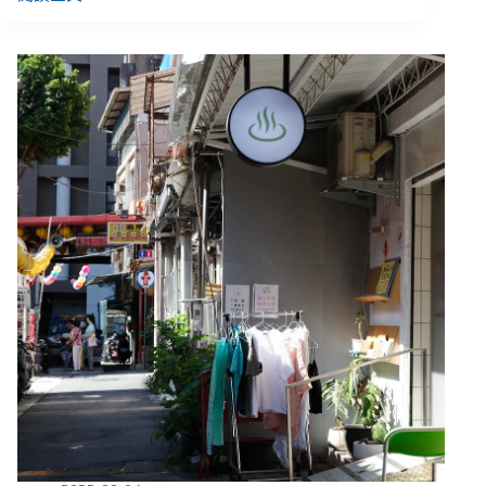
當
臨
時
居
所
成
為
永
久
惡
夢：
貨
櫃、
夾
層、
船
板、
陽
臺、
半
地
下