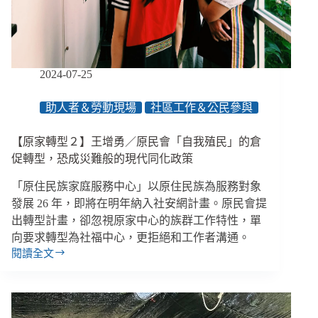
是
不
得
不
的
2024-07-25
配
合？
助人者＆勞動現場
社區工作＆公民參與
２
訴
求
【原家轉型２】王增勇／原民會「自我殖民」的倉
呼
促轉型，恐成災難般的現代同化政策
籲
原
「原住民族家庭服務中心」以原住民族為服務對象
民
發展 26 年，即將在明年納入社安網計畫。原民會提
會
出轉型計畫，卻忽視原家中心的族群工作特性，單
納
向要求轉型為社福中心，更拒絕和工作者溝通。
入
閱讀全文
民
【原
間
家
聲
轉
音
型