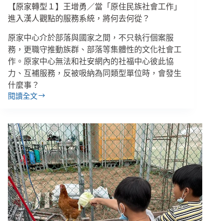
【原家轉型１】王增勇／當「原住民族社會工作」
的
現
進入漢人觀點的服務系統，將何去何從？
代
原家中心介於部落與國家之間，不只執行個案服
同
化
務，更職守推動族群、部落等集體性的文化社會工
政
作。原家中心無法和社安網內的社福中心彼此協
策
力、互補服務，反被吸納為同類型單位時，會發生
什麼事？
閱讀全文
【原
家
轉
型
１】
王
增
勇
／
當
「原
住