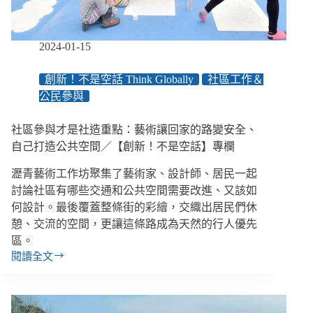
育
幼
苗，
2024-01-15
早
一
創新！不是空話 Think Globally
社區工作＆
步
公民參與
形
成
互
社區參與才是社造重點：藝術讓回家的路變安全、
助
自己打造公共空間／【創新！不是空話】專欄
網
瀝青藝術工作坊聚集了藝術家、設計師、居民一起
討論社區有哪些交通和公共空間需要改進、又該如
何設計。最後覆蓋整條街的彩繪，交織出居民們休
憩、交流的空間，更讓這條路成為天然的行人優先
區。
閱讀全文
社
區
參
與