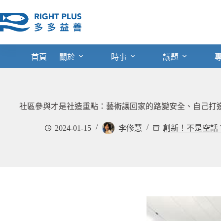
跳
至
主
要
內
首頁
關於
時事
議題
容
社區參與才是社造重點：藝術讓回家的路變安全、自己打
2024-01-15
李修慧
創新！不是空話 Thin