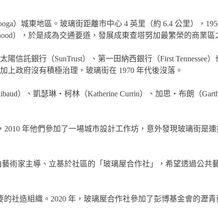
ttanooga）城東地區。玻璃街距離市中心 4 英里（約 6.4 公里
ghborhood），於是成為交通要道，發展成東查塔努加最繁榮的商業
銀行（SunTrust）、第一田納西銀行（First Tenne
上政府沒有積極治理，玻璃街在 1970 年代後沒落。
aud）、凱瑟琳・柯林（Katherine Currin）、加思・布朗（Gar
e）工作，2010 年他們參加了一場城市設計工作坊，意外發現玻
立了由藝術家主導、立基於社區的「玻璃屋合作社」，希望透過公
社造組織。2020 年，玻璃屋合作社參加了彭博基金會的瀝青藝術徵