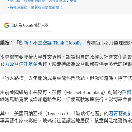
小規模、可變動的改變，過程比成果更重要
為社區服務，隨著社區變化而變化
加入為 Google 偏好來源
編按：
「
創新！不是空話 Think Globally
」專欄每 1-2 月整
本專欄需要爬梳大量外文資料、認識相異的政經與社會文化背
女力公益信託基金
合作，盼能持續為公益服務提供更多元的視野
「行人路權」去年開始成為臺灣熱門話題，但你知道嗎，除了修
由前美國紐約市長麥可・彭博（Michael Bloomberg）創辦的
彭博基
縮減馬路寬度或增加道路色彩，促使駕駛減速慢行。彭博基金會從 
其中，美國田納西州（Tennessee）「玻璃街社區」的
瀝青藝術
專業藝術家來彩繪，玻璃街社區讓當地居民、孩童與駐地藝術家