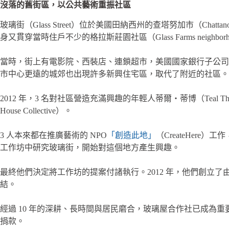
沒落的舊街區，以公共藝術重振社區
玻璃街（Glass Street）位於美國田納西州的查塔努加市（Cha
身又貫穿當時住戶不少的格拉斯莊園社區（Glass Farms nei
當時，街上有電影院、西裝店、連鎖超市，美國國家銀行子公司太陽信託
市中心更遠的城郊也出現許多新興住宅區，取代了附近的社區。加
2012 年，3 名對社區營造充滿興趣的年輕人蒂爾・蒂博（Teal Thib
House Collective）。
3 人本來都在推廣藝術的 NPO
「創造此地」
（CreateHer
工作坊中研究玻璃街，開始對這個地方產生興趣。
最終他們決定將工作坊的提案付諸執行。2012 年，他們創
結。
經過 10 年的深耕、長時間與居民磨合，玻璃屋合作社已成為重要的
捐款。