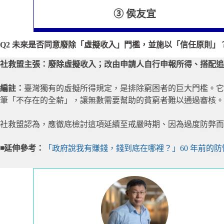
③
侯友宜
Q2 未來是否同意廢除「虛擬收入」門檻，並施以「信任原則」
社救盟主張：廢除虛擬收入；改由申請人自行申報所得、搭配追
編註：
臺灣獨有的虛擬所得規定，是排除窮困者的巨大門檻。它預設
筆「不存在的全薪」，讓無數需要幫助的貧窮者難以通過審核。
社救盟認為，應徹底檢討這項延續至戒嚴時期、因為過度防弊而
◾延伸參考：
「政府說我有賺錢，錢到底在哪裡？」60 年前的