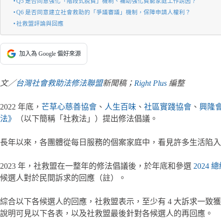
Q5 是否同意強化「階段式脫貧」機制、補助強化貧窮家庭工作誘因？
Q6 是否同意建立社會救助的「爭議審議」機制，保障申請人權利？
社救盟評論與回應
加入為 Google 偏好來源
文／
台灣社會救助法修法聯盟
新聞稿；
Right Plus
編整
2022 年底，
芒草心慈善協會
、
人生百味
、
社區實踐協會
、
興隆
法》
（以下簡稱「社救法」）提出修法倡議。
長年以來，各團體從每日服務的個案家庭中，看見許多生活陷入
2023 年，社救盟在一整年的修法倡議後，於年底和參選
2024 
候選人對於民間訴求的回應（註）。
綜合以下各候選人的回應，社救盟表示，至少有 4 大訴求一致
說明可見以下各表，以及社救盟最後針對各候選人的再回應。