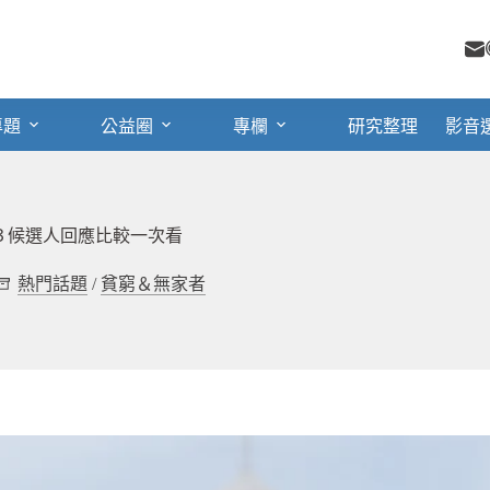
專題
公益圈
專欄
研究整理
影音
３候選人回應比較一次看
熱門話題
/
貧窮＆無家者