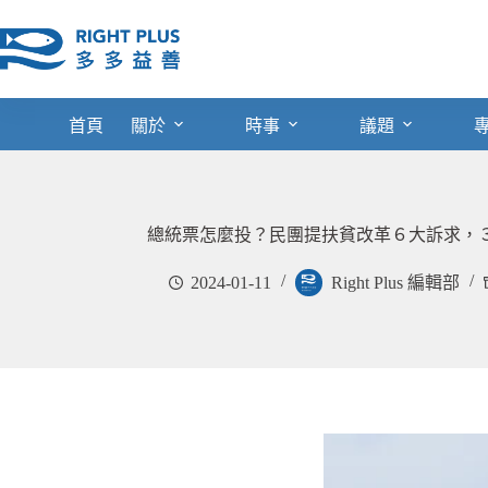
跳
至
主
要
內
首頁
關於
時事
議題
容
總統票怎麼投？民團提扶貧改革６大訴求，
2024-01-11
Right Plus 編輯部