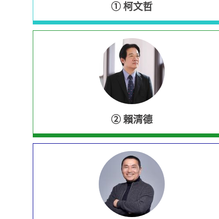
①
柯文哲
②
賴清德