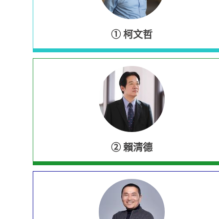
①
柯文哲
②
賴清德