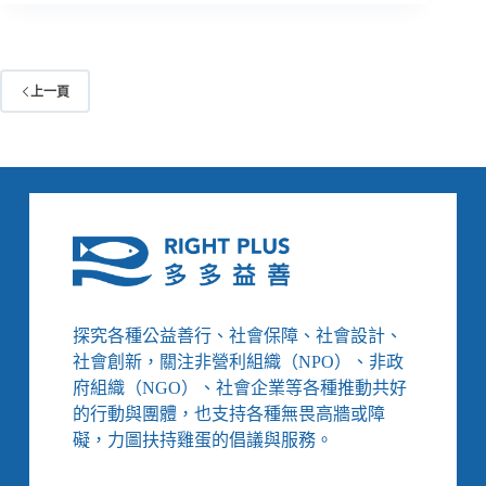
是
掃
空
各
話」
大
專
創
上一頁
欄
新
獎、
結
合
電
玩
與
公
益
的
識
探究各種公益善行、社會保障、社會設計、
字
社會創新，關注非營利組織（NPO）、非政
遊
府組織（NGO）、社會企業等各種推動共好
戲！
的行動與團體，也支持各種無畏高牆或障
無
礙，力圖扶持雞蛋的倡議與服務。
國
界