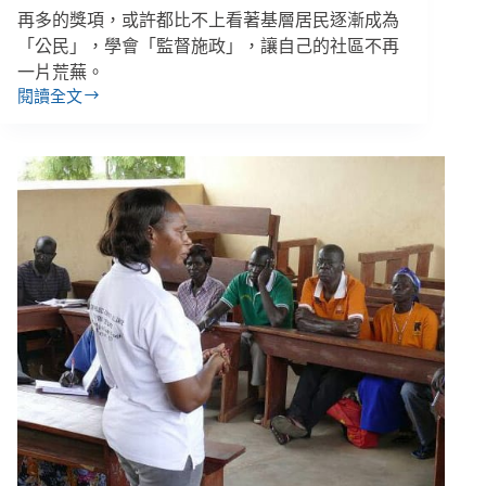
再多的獎項，或許都比不上看著基層居民逐漸成為
「公民」，學會「監督施政」，讓自己的社區不再
一片荒蕪。
閱讀全文
千
人
協
作
追
蹤
建
設
金
流
與
贊
助
款，
NPO
為
小