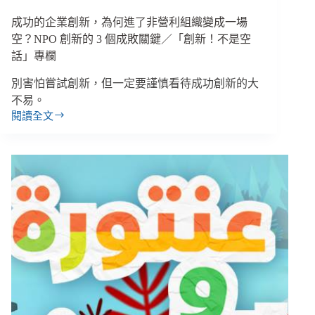
業
／
成功的企業創新，為何進了非營利組織變成一場
「創
空？NPO 創新的 3 個成敗關鍵／「創新！不是空
新！
話」專欄
不
是
別害怕嘗試創新，但一定要謹慎看待成功創新的大
空
不易。
話」
閱讀全文
成
專
功
欄
的
企
業
創
新，
為
何
進
了
非
營
利