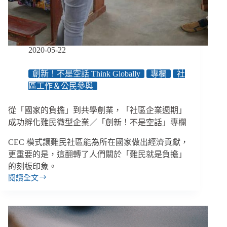
學
生
討
回
教
2020-05-22
室、
廁
創新！不是空話 Think Globally
專欄
社
所、
區工作＆公民參與
水
井
和
從「國家的負擔」到共學創業，「社區企業週期」
電
成功孵化難民微型企業／「創新！不是空話」專欄
力
／
CEC 模式讓難民社區能為所在國家做出經濟貢獻，
「創
更重要的是，這翻轉了人們關於「難民就是負擔」
新！
的刻板印象。
不
閱讀全文
是
從
空
「國
話」
家
專
的
欄
負