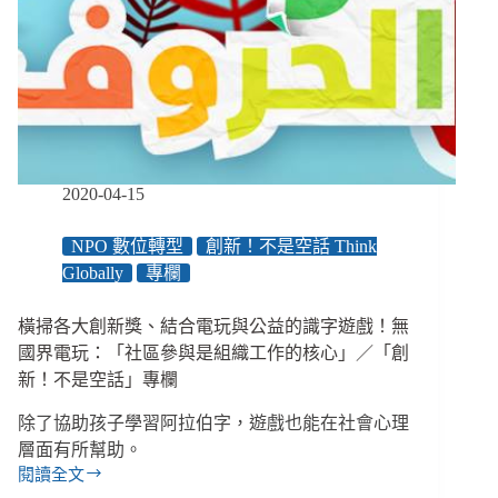
組
織
變
成
一
場
空？
NPO
2020-04-15
創
新
NPO 數位轉型
創新！不是空話 Think
的
3
Globally
專欄
個
成
橫掃各大創新獎、結合電玩與公益的識字遊戲！無
敗
國界電玩：「社區參與是組織工作的核心」／「創
關
新！不是空話」專欄
鍵
／
除了協助孩子學習阿拉伯字，遊戲也能在社會心理
「創
層面有所幫助。
新！
閱讀全文
不
橫