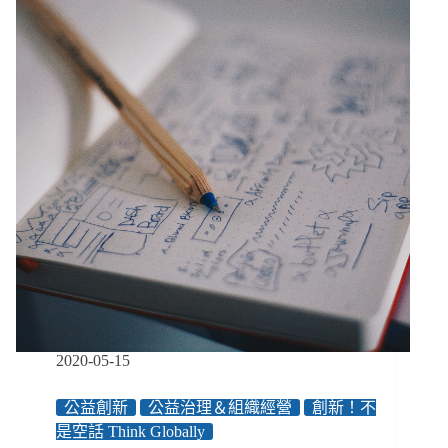
擔」
到
共
學
創
業，
「社
區
企
業
週
期」
成
功
孵
化
難
2020-05-15
民
微
公益創新
公益治理＆組織經營
創新！不
型
是空話 Think Globally
企