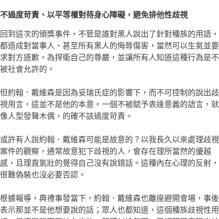
不過度苛責、以平等權對待身心障礙，避免排他性歧視
回到這次的頒獎事件，不管是誰對黑人說出了針對種族的用語，
都造成對當事人、甚至所有黑人的侮辱傷害，當然可以生氣並要
求對方道歉，為捍衛自己的尊嚴，並讓所有人知道這種行為是不
被社會允許的。
但約翰．戴維森是因為妥瑞氏症的影響下，而不可控制的說出歧
視用言，這並不是他的本意。一個不被賦予表達意義的語言，就
像人型發聲木偶，的確不該過度苛責。
或許有人說約翰．戴維森可能是故意的？以我長久以來處理歧視
案件的觀察，通常故意犯下歧視的人，會存在理所當然的優越
感，且理直氣壯的覺得自己沒有說錯話。這種內在心理的反射，
很難偽裝也沒必要否認。
根據報導，典禮事發當下，約翰．戴維森也離座避開會場，事後
表示那並不是他想要說的話；眾人也都知道，這個種族歧視性用