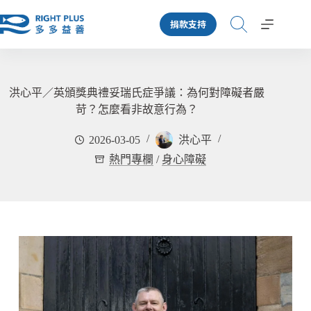
跳
捐款支持
至
主
要
內
容
洪心平／英頒獎典禮妥瑞氏症爭議：為何對障礙者嚴
苛？怎麼看非故意行為？
2026-03-05
洪心平
熱門專欄
/
身心障礙