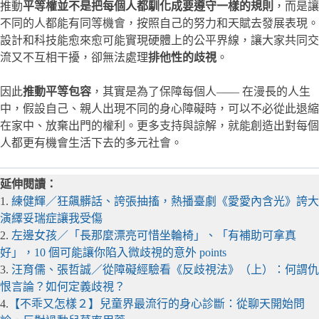
推動
平等權並不是把每個人都馴化成要遵守一樣的規則
，而是讓
不同的人都能有同等機會，按照自己的努力和天賦去發展表現。
設計和科技能愈來愈可能實現硬體上的公平界線，讓大家共同交
流又不互相干擾，卻無法處理
排他性的歧視
。
因此
推動平等包容
，其實是為了保障每個人—— 在漫長的人生
中，假設自己、親人出現不同的身心障礙時，可以不必從此退縮
在家中、放棄出門的權利。更多支持與諒解，就能創造出對每個
人都更有機會生活下去的多元社會。
延伸閱讀：
1.
練健輝／狂飆髒話、誇張抽搐，熱播臺劇《愛愛內含光》誇大
演繹妥瑞症讓我受傷
2.
左邊女孩／「長那麼漂亮可惜坐輪椅」、「有補助可拿真
好」，10 個可能讓你陷入微歧視的意外 points
3.
汪育儒、張哲誠／從障礙經驗看《反歧視法》（上）：何謂仇
恨言論？如何定義歧視？
4.
【不乖又怎樣２】兒童界最流行的身心診斷：從聊天開始問