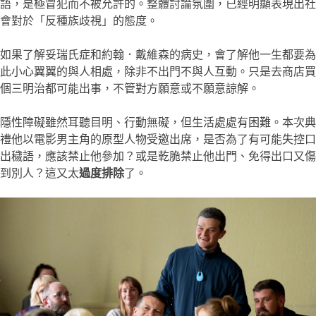
語，是極冒犯而不被允許的。整體討論氛圍，已經明顯表現出社
會對於「反種族歧視」的態度。
如果了解妥瑞氏症和約翰．戴維森的病史，會了解他一生都要為
此小心翼翼的與人相處，除非不出門不與人互動。只是去商店買
個三明治都可能出事，不管對方願意或不願意諒解。
隱性障礙雖然耳聽目明、行動無礙，但生活處處有困難。本次典
禮他以電影男主角的原型人物受邀出席，是否為了有可能失控口
出穢語，應該禁止他參加？或是乾脆禁止他出門、免得出口又傷
到別人？這又太
過度排除
了。