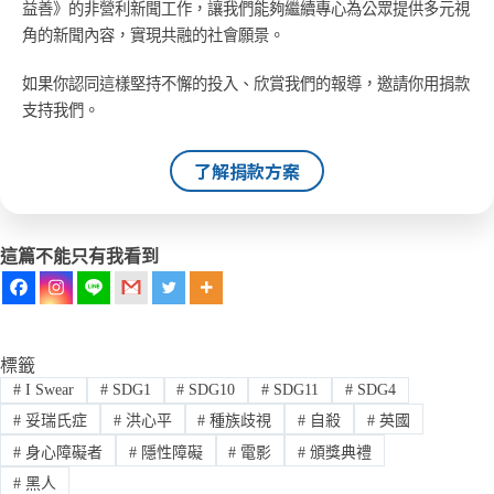
益善》的非營利新聞工作，讓我們能夠繼續專心為公眾提供多元視
角的新聞內容，實現共融的社會願景。
如果你認同這樣堅持不懈的投入、欣賞我們的報導，邀請你用捐款
支持我們。
了解捐款方案
這篇不能只有我看到
標籤
#
I Swear
#
SDG1
#
SDG10
#
SDG11
#
SDG4
#
妥瑞氏症
#
洪心平
#
種族歧視
#
自殺
#
英國
#
身心障礙者
#
隱性障礙
#
電影
#
頒獎典禮
#
黑人