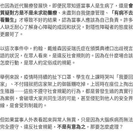
也因為近代醫療發展快，即便民眾知道當事人是生病了，還是
會
質疑對方是不是未求助醫療
、未盡到自我健康管理、
「有病不去
看醫生」
才導致不好的結果，認為當事人應該為自己負責。許多
人缺乏耐心了解身心障礙的成因和狀況，對隱性障礙者的態度就
更嚴苛了。
以這次事件中，約翰．戴維森因妥瑞氏症在頒獎典禮口出歧視言
語的狀況，在眾人看來，是違反社會規則的。因為在什麼場合該
怎麼行動，是眾人約定俗成的規範。
舉例來說，疫情時持續的扯下口罩、學生在上課時哭叫「我要回
家」、不付錢就把店家架上的御飯糰吃掉，上班時在座位上掏出
生殖器⋯⋯這些不遵守社會規範的行為，都是曾發生過的真實行
為案例，會破壞大家共同生活的可能，甚至侵犯到他人的安全界
線，是會受到制裁的。
但如果當事人外表看起來與常人無異，只是因為大腦疾病而無法
完全遵守、違反社會規範，
不是有意為之
，那要怎麼處理？