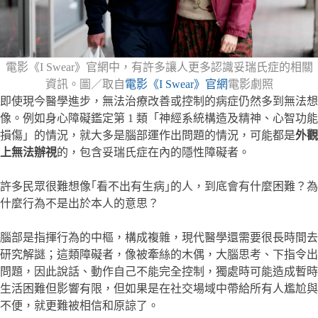
電影《I Swear》官網中，有許多讓人更多認識妥瑞氏症的相關
資訊。圖／取自
電影《I Swear》官網
電影劇照
即使現今醫學進步，無法治療改善或控制的病症仍然多到無法想
像。例如身心障礙鑑定第 1 類「神經系統構造及精神、心智功能
損傷」的情況，就大多是腦部運作出問題的情況，可能都是
外觀
上無法辦視
的，包含妥瑞氏症在內的隱性障礙者。
許多民眾很難想像｢看不出有生病｣的人，到底會有什麼困難？為
什麼行為不是出於本人的意思？
腦部是指揮行為的中樞，構成複雜，現代醫學還需要很長時間去
研究解謎；這類障礙者，像被牽絲的木偶，大腦思考、下指令出
問題，因此說話、動作自己不能完全控制，獨處時可能造成暫時
生活困難但影響有限，但如果是在社交場域中帶給所有人尷尬與
不便，就更難被相信和原諒了。