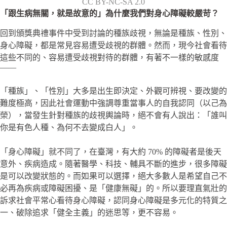
CC BY-NC-SA 2.0
「跟生病無關，就是故意的」為什麼我們對身心障礙較嚴苛？
回到頒獎典禮事件中受到討論的種族歧視，無論是種族、性別、
身心障礙，都是常見容易遭受歧視的群體。然而，現今社會看待
這些不同的、容易遭受歧視對待的群體，有著不一樣的敏感度
——
「種族」、「性別」大多是出生即決定、外觀可辨視、要改變的
難度極高，因此社會運動中強調尊重當事人的自我認同（以己為
榮），當發生針對種族的歧視輿論時，絕不會有人說出：「誰叫
你是有色人種、為何不去變成白人」。
「身心障礙」就不同了，在臺灣，有大約 70% 的障礙者是後天
意外、疾病造成。隨著醫學、科技、輔具不斷的進步，很多障礙
是可以改變狀態的。而如果可以選擇，絕大多數人是希望自己不
必再為疾病或障礙困擾、是「健康無礙」的。所以要理直氣壯的
訴求社會平常心看待身心障礙，認同身心障礙是多元化的特質之
一、破除追求「健全主義」的迷思等，更不容易。