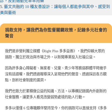
診，反對過動兒草率用藥
5.
藝文共融的 10 種友善設計：讓每個人都能參與其中、感受到
美與藝術
捐款支持，讓我們為你監督關鍵政策，記錄多元社會的
聲音
我們是非營利獨立媒體《Right Plus 多多益善》，我們仰賴大眾的
捐款，獨立於政治與市場之外，以新聞專業投入社福公益。
因為許多身心障礙者、無家者、兒童、青少年等脆弱群體平時幾乎
沒有話語權，我們透過報導深入呈現他們的聲音、透過採訪各方觀
點，剖析社會制度的漏洞。
我們也致力於累積做公益的知識、方法，以專欄記錄國內外創新的
社會服務，讓更多人看見改變弱勢處境的助人行動。
多多以僅僅 6 位專職夥伴堅持至今，你的捐款可以直接支持《多多