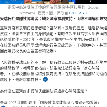
電影中飾演妥瑞氏症的男演員羅伯特·阿拉馬約（Robert
Aramayo）獲獎。圖／擷取自
BAFTA YT
妥瑞氏症是隱性障礙者：缺乏國家福利支持、面臨不理解和歧視
臺灣有沒有妥瑞氏症患者呢？當然有。妥瑞氏症是一種腦部神經
疾病，患者會不自主的身體抽動，有時會說出非當事人想表達的
話語或動作。2017 年，臺北巿民權國中一名學生因妥瑞氏症，
在校常被師長和同學誤解他的行為是故意的、干擾脫序的，甚至
因此遭受校長的言語羞辱和恐嚇。
也因為對妥瑞氏症的不了解，還有教育單位缺乏對妥瑞氏症學生
的相關教學、輔導配套措施，該生無法被認定為「身心障礙
者」，在學校無法獲得特殊教育支持，在缺乏支持服務和同理的
環境下，最終跳樓自殺。
為什麼在臺灣許多妥瑞氏症無法通過身心障礙鑑定？
臺灣 2007 年開始運用「國際健康功能與身心障礙分類系統」