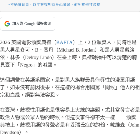
不過度苛責、以平等權對待身心障礙，避免排他性歧視
加入為 Google 偏好來源
2026 英國電影頒獎典禮（
BAFTA
）上，2 位頒獎人，同時也是
黑人男星麥可．B．喬丹（Michael B. Jordan）和黑人男星戴洛
依．林多（Delroy Lindo）在臺上時，典禮轉播中可以清楚的聽
見臺下「Negro」的喊聲。
這個詞彙在英語系國家，是對黑人族群最具侮辱性的漫罵用語
了，如果沒有前因後果，在這樣的場合用國罵「問候」他人的祖
宗和血緣，絕對無法容忍。
在臺灣，歧視性用語也是很容易上火線的議題，尤其當發言者是
政治人物或公眾人物的時候。但這次事件卻不太一樣—— 頒獎
典禮上，歧視用語的發聲者是有妥瑞氏症的約翰．戴維森（John
Davidson）。