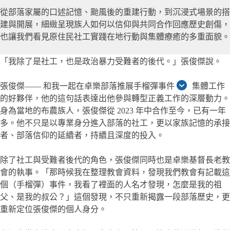
從部落家屬的口述記憶、颱風後的重建行動，到沉浸式場景的搭
建與開展，細緻呈現族人如何以信仰與共同合作回應歷史創傷，
也讓我們看見原住民社工實踐在地行動與集體療癒的多重面貌。
「我除了是社工，也是政治暴力受難者的後代。」張俊傑說。
張俊傑—— 和我一起在卓樂部落推展手榴彈事件
集體工作
的好夥伴，他的這句話表達出他參與轉型正義工作的深層動力。
身為當地的布農族人，張俊傑從 2023 年中合作至今，已有一年
多。他不只是以專業身分進入部落的社工，更以家族記憶的承接
者、部落信仰的延續者，持續且深度的投入。
除了社工與受難者後代的角色，張俊傑同時也是卓樂基督長老教
會的執事。「那時候我在整理教會資料，發現我們教會有記載這
個（手榴彈）事件，我看了裡面的人名才發現，怎麼是我的祖
父、是我的叔公？」這個發現，不只重新揭露一段部落歷史，更
重新定位張俊傑的個人身分。