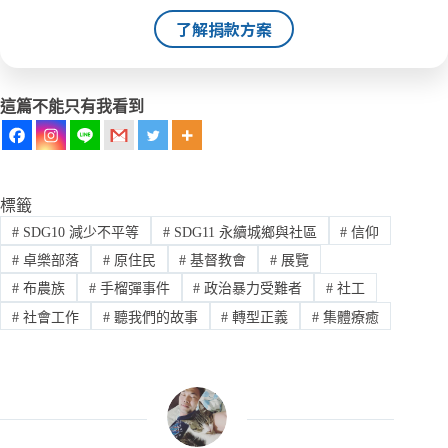
了解捐款方案
這篇不能只有我看到
標籤
#
SDG10 減少不平等
#
SDG11 永續城鄉與社區
#
信仰
#
卓樂部落
#
原住民
#
基督教會
#
展覽
#
布農族
#
手榴彈事件
#
政治暴力受難者
#
社工
#
社會工作
#
聽我們的故事
#
轉型正義
#
集體療癒