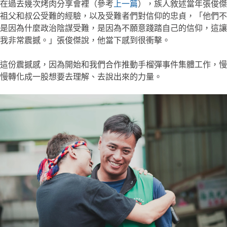
在過去幾次烤肉分享會裡（參考
上一篇
），族人敘述當年張俊傑
祖父和叔公受難的經驗，以及受難者們對信仰的忠貞，「他們不
是因為什麼政治陰謀受難，是因為不願意踐踏自己的信仰，這讓
我非常震撼。」張俊傑說，他當下感到很衝擊。
這份震撼感，因為開始和我們合作推動手榴彈事件集體工作，慢
慢轉化成一股想要去理解、去說出來的力量。