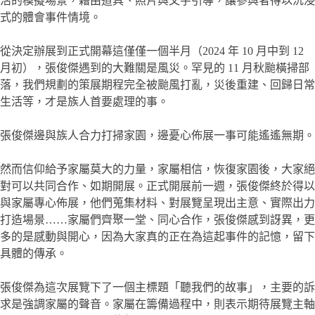
活的模擬場景，藉由道具、照片與文字引導，讓參與者得以沉浸
式的體會事件情境。
從決定辦展到正式開幕這僅僅一個半月（2024 年 10 月中到 12
月初），張俊傑遇到的大難關是風災。罕見的 11 月秋颱橫掃部
落，我們規劃的策展期程完全被颱風打亂，災後重建、回歸日常
生活等，才是族人首要處理的事。
張俊傑邊與族人合力打掃家園，邊憂心佈展一事可能遙遙無期。
然而信仰給予家屬莫大的力量，家屬相信，恢復家園後，大家絕
對可以共同合作、如期開展。正式開展前一週，張俊傑終於得以
與家屬專心佈展，他們蒐集材料、對展覽呈現出主意、實際出力
打造場景……家屬們齊聚一堂、同心合作，張俊傑感到訝異，更
多的是感動與開心，因為大家真的正在為這起事件的記憶，留下
具體的傳承。
張俊傑為這次展覽下了一個主標題「聽我們的故事」，主要的訴
求是強調家屬的聲音。家屬在籌備過程中，則表示期待展覽主軸