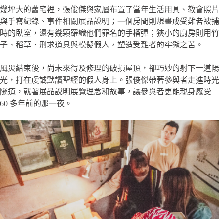
幾坪大的舊宅裡，張俊傑與家屬布置了當年生活用具、教會照片
與手寫紀錄、事件相關展品說明；一個房間則規畫成受難者被捕
時的臥室，還有幾顆羅織他們罪名的手榴彈；狹小的廚房則用竹
子、稻草、刑求道具與模擬假人，塑造受難者的牢獄之苦。
風災結束後，尚未來得及修理的破損屋頂，卻巧妙的射下一道陽
光，打在虔誠默讀聖經的假人身上。張俊傑帶著參與者走進時光
隧道，就著展品說明展覽理念和故事，讓參與者更能親身感受
60 多年前的那一夜。