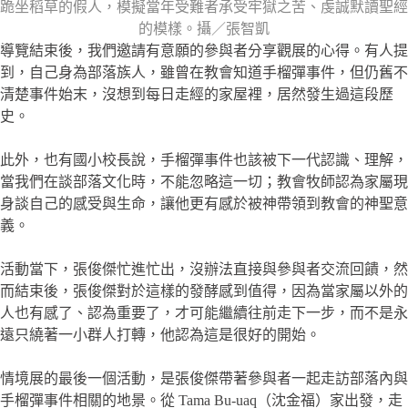
跪坐稻草的假人，模擬當年受難者承受牢獄之苦、虔誠默讀聖經
的模樣。攝／張智凱
導覽結束後，我們邀請有意願的參與者分享觀展的心得。有人提
到，自己身為部落族人，雖曾在教會知道手榴彈事件，但仍舊不
清楚事件始末，沒想到每日走經的家屋裡，居然發生過這段歷
史。
此外，也有國小校長說，手榴彈事件也該被下一代認識、理解，
當我們在談部落文化時，不能忽略這一切；教會牧師認為家屬現
身談自己的感受與生命，讓他更有感於被神帶領到教會的神聖意
義。
活動當下，張俊傑忙進忙出，沒辦法直接與參與者交流回饋，然
而結束後，張俊傑對於這樣的發酵感到值得，因為當家屬以外的
人也有感了、認為重要了，才可能繼續往前走下一步，而不是永
遠只繞著一小群人打轉，他認為這是很好的開始。
情境展的最後一個活動，是張俊傑帶著參與者一起走訪部落內與
手榴彈事件相關的地景。從 Tama Bu-uaq（沈金福）家出發，走