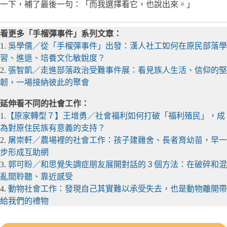
一下，補了最後一句：「而我選擇看它，也說出來。」
看更多「手榴彈事件」系列文章：
1.
吳學儒／從「手榴彈事件」出發：漢人社工如何在原民部落學
習、進退、培養文化敏銳度？
2.
張智凱／走進部落政治受難事件展：看見族人生活、信仰的堅
韌，一場接納彼此的聚會
延伸看不同的社會工作：
1.
【原家轉型７】王增勇／社會福利如何打破「福利殖民」，成
為對原住民族有意義的支持？
2.
屠崇軒／農場裡的社會工作：孩子建雞舍、長者育幼苗，早一
步形成互助網
3.
郭可盼／和思覺失調症朋友展開對話的３個方法：在破碎和混
亂間聆聽、靠近感受
4.
動物社會工作：發現自己其實難以承受失去，也是動物離開帶
給我們的禮物