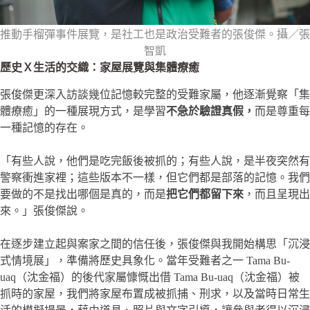
推動手榴彈事件展覽，是社工也是政治受難者的張俊傑。攝／張
智凱
歷史Ｘ生活的交織：家屋展覽與集體療癒
張俊傑更深入訪談幾位記憶較完整的受難家屬，他逐漸覺察「集
體療癒」的一種展現方式，是學習
不急於驗證真假，
而是尊重每
一種記憶的存在。
「有些人說，他們是吃完飯後被抓的；有些人說，是半夜突然有
警察衝進家裡；這些版本不一樣，但它們都是部落的記憶。我們
要做的不是找出哪個是真的，而是
把它們都留下來
，而且呈現出
來。」張俊傑說。
在逐步建立起與案家之間的信任後，張俊傑與我開始構思「沉浸
式情境展」，準備將歷史具象化。當年受難者之一 Tama Bu-
uaq（沈金福）的後代家屬慷慨出借 Tama Bu-uaq（沈金福）被
抓時的家屋，我們將家屋布置成被抓捕、刑求，以及當時日常生