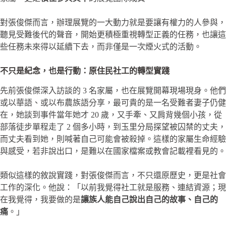
對張俊傑而言，辦理展覽的一大動力就是要讓有權力的人參與，
聽見受難後代的聲音，開始更積極重視轉型正義的任務，也讓這
些任務未來得以延續下去，而非僅是一次煙火式的活動。
不只是紀念，也是行動：原住民社工的轉型實踐
先前張俊傑深入訪談的 3 名家屬，也在展覽開幕現場現身。他們
或以華語、或以布農族語分享，最可貴的是一名受難者妻子仍健
在，她談到事件當年她才 20 歲，又手牽、又肩背幾個小孩，從
部落徒步單程走了 2 個多小時，到玉里分局探望被囚禁的丈夫，
而丈夫看到她，則喊著自己可能會被殺掉。這樣的家屬生命經驗
與感受，若非說出口，是難以在國家檔案或教會記載裡看見的。
類似這樣的敘說實踐，對張俊傑而言，不只還原歷史，更是社會
工作的深化。他說：「以前我覺得社工就是服務、連結資源；現
在我覺得，我要做的是
讓族人能自己說出自己的故事、自己的
痛
。」