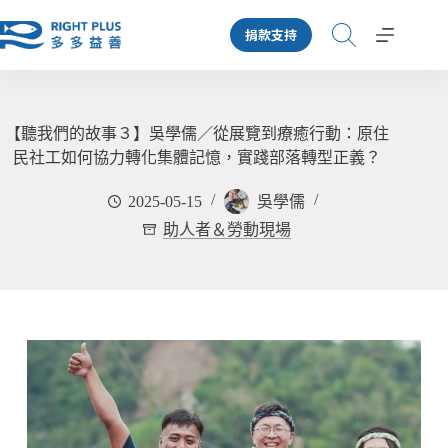
跳
捐款支持
至
主
要
內
容
【聽我們的故事３】吳學儒／從展覽到療癒行動：原住
民社工如何協力轉化集體記憶，實踐部落轉型正義？
2025-05-15
吳學儒
助人者＆勞動現場