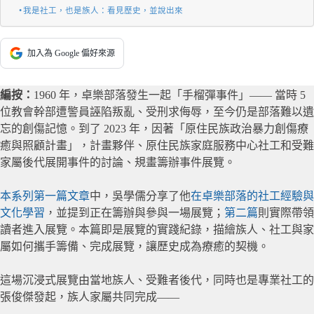
我是社工，也是族人：看見歷史，並說出來
加入為 Google 偏好來源
編按：
1960 年，卓樂部落發生一起「手榴彈事件」—— 當時 5
位教會幹部遭警員誣陷叛亂、受刑求侮辱，至今仍是部落難以遺
忘的創傷記憶。到了 2023 年，因著「原住民族政治暴力創傷療
癒與照顧計畫」，計畫夥伴、原住民族家庭服務中心社工和受難
家屬後代展開事件的討論、規畫籌辦事件展覽。
本系列第一篇文章
中，吳學儒分享了他
在卓樂部落的社工經驗與
文化學習
，並提到正在籌辦與參與一場展覽；
第二篇
則實際帶領
讀者進入展覽。本篇即是展覽的實踐紀錄，描繪族人、社工與家
屬如何攜手籌備、完成展覽，讓歷史成為療癒的契機。
這場沉浸式展覽由當地族人、受難者後代，同時也是專業社工的
張俊傑發起，族人家屬共同完成——