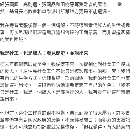
經張國興、高則通、張國品和田樹藤等受難者的屋宅—— 當
然，基督長老教會和卓樂派出所等地方更是不能遺漏。
我在旁看著張俊傑一個一個講解，不時帶到當代族人的生活或趣
事，再次呈現出辦理這場展覽想傳達的正面意義，而非營造悲情
的受難困境。
我是社工，也是族人：看見歷史，並說出來
從去年底辦完展覽至今，張俊傑不只一次提到他對社會工作模式
的反思。「原住民社會工作不能只是複製都市裡的那一套。我們
有自己的生活方式、信仰系統、部落關係，我們的社會工作也應
該從這裡出發。」這段過程讓他重新定義了自己的角色：「我不
只是社工，我是一個族人，是部落裡的人，我有責任把這些事情
說出來。」
他坦言，這份工作真的很不輕鬆，自己面臨了很大壓力，許多長
輩亦仍存有對國家政府的恐懼，不願輕易開口；而部落的集體記
憶，也不可能靠短期計畫就完整恢復。「但我覺得，有人願意開