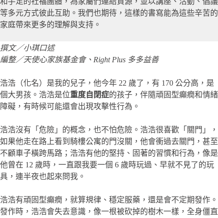
和手足的社福團體，為家屬們連結資源，並以講座、活動、倡議
等多元方式彼此互助。我們也期待，這樣的書寫能為這些辛苦的
家庭帶來更多的理解與支持。
撰文／小琪口述
編整／天使心家族基金會、Right Plus 多多益善
浩浩（化名）是我的兒子，他今年 22 歲了，有 170 公分高，是
個大男孩。浩浩是位
重度自閉症
的孩子，伴隨頑固型癲癇和情緒
障礙，有時候可能還會出現攻擊性行為。
浩浩沒有「危險」的概念，也不怕危險。浩浩很喜歡「關門」，
如果他走在路上看到騎樓公寓的門沒關，他會衝過去關門，甚至
不顧車子橫跨馬路；浩浩有他的堅持、固著的習慣和行為，像是
他曾在 12 歲時，一直跟我要一個 6 歲時玩過、早就不見了的玩
具，連半夜也起來問我。
浩浩有頑固型癲癇，就算規律、穩定服藥，還是會不定期發作。
發作時，浩浩會失去意識，像一根被砍掉的樹木一樣，全身僵直