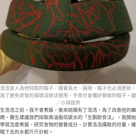
浩浩家人為他特製的帽子，隨著長大、損壞，帽子也必須更新。
為了避免突發的損壞沒辦法使用，平常也會備好替換的帽子。圖
／小琪提供
生浩浩之前，我不會煮飯，後來結婚有了浩浩，為了改善他的癲
癇，醫生建議我們採取高油脂低碳水的「生酮飲食法」，我開始
學習怎麼煮飯、研究食物的營養成分、計算浩浩攝取的份量，連
喝下去的水都斤斤計較。