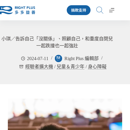
跳
捐款支持
至
主
要
內
容
小琪／告訴自己「沒關係」、照顧自己，和重度自閉兒
一起跌撞也一起強壯
2024-07-11
Right Plus 編輯部
經驗者擴大機
/
兒童＆青少年
/
身心障礙