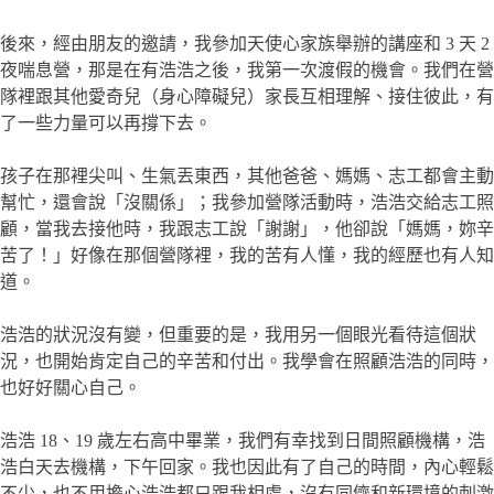
後來，經由朋友的邀請，我參加天使心家族舉辦的講座和 3 天 2
夜喘息營，那是在有浩浩之後，我第一次渡假的機會。我們在營
隊裡跟其他愛奇兒（身心障礙兒）家長互相理解、接住彼此，有
了一些力量可以再撐下去。
孩子在那裡尖叫、生氣丟東西，其他爸爸、媽媽、志工都會主動
幫忙，還會說「沒關係」；我參加營隊活動時，浩浩交給志工照
顧，當我去接他時，我跟志工說「謝謝」，他卻說「媽媽，妳辛
苦了！」好像在那個營隊裡，我的苦有人懂，我的經歷也有人知
道。
浩浩的狀況沒有變，但重要的是，我用另一個眼光看待這個狀
況，也開始肯定自己的辛苦和付出。我學會在照顧浩浩的同時，
也好好關心自己。
浩浩 18、19 歲左右高中畢業，我們有幸找到日間照顧機構，浩
浩白天去機構，下午回家。我也因此有了自己的時間，內心輕鬆
不少，也不用擔心浩浩都只跟我相處，沒有同儕和新環境的刺激