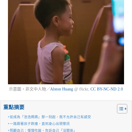
示意圖，非文中人物／
Alston Huang
@ flickr,
CC BY-NC-ND 2.0
重點摘要
從成為「浩浩媽媽」那一刻起，我不允許自己有感受
一路跟著孩子跌撞，直到身心出現警訊
照顧自己：慢慢吃飯，告訴自己「沒關係」