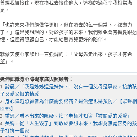
曾經我被接住，現在換我去接住他人，這樣的過程令我相當滿
足。
「也許未來我們能做得更好，但在過去的每一個當下，都盡力
了。」這是我想說的，對於孩子的未來，我們難免會有擔憂跟恐
懼，但懂得照顧自己，才能給愛奇兒更好的陪伴。
就像天使心家族也一直強調的：「父母先走出來，孩子才有希
望」。
延伸認識身心障礙家庭與照顧者：
1.
懿晨／「我是姊姊還是妹妹？」沒有一個父母是專家，接納孩
子又愛又恨的情感
2.
身心障礙照顧者為什麼需要諮商？是治癒也是預防／【眾聲相
EP85】
3.
重恩／看不出來的障礙、換了老師才知道「被關愛的感覺」
4.
美娟／從「人生毀了」到敢於夢想未來，我想為無處容身的孩
子打拚一個家