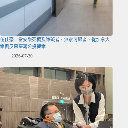
伍仕豪／當安樂死擴及障礙者、無家可歸者？從加拿大
案例反思臺灣公投提案
2026-07-30