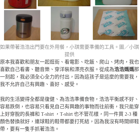
如果帶著浩浩出門要在外用餐，小琪需要準備的工具。圖／小琪
提供
原本我喜歡和朋友一起逛街、看電影、吃飯、爬山、烤肉，我也
喜歡自己看書、聽音樂、穿洋裝和漂亮衣服。從成為
浩浩媽媽
那
一刻起，我必須全心全力的付出，因為這孩子是這麼的需要我，
我不允許自己有興趣、喜好、感受。
我的生活變得全都是復健、為浩浩準備食物，浩浩平衡感不好、
容易跌倒，也容易只看見自己有興趣的事物而往前衝，我只能穿
上好穿脫的長褲和 T-shirt ，T-shirt 也不管花樣，同一件買 2-3 種
顏色替換就好，連球鞋的鞋帶都要打死結，因為我沒有時間綁鞋
帶，要有一隻手抓著浩浩。