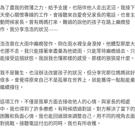
為了盡我的微薄之力、給予支援，也陪伴他人走出泥沼，我接下
天使心關懷專線的工作，會接聽來自愛奇兒家長的電話，也會主
動問候家長。曾有媽媽打來，難過的說他的孩子在路上癲癇發
作，我分享浩浩的狀況——
浩浩曾在大雨中癲癇發作、倒在雨水裡全身溼掉，他體型那麼大
也挪不走，我只能撐著傘盡量為他遮雨、只能等待癲癇過去、只
能接受這個狀態。我說我也懂那樣的感受、那樣的狼狽是什麼。
我不是醫生、也沒辦法改變孩子的狀況，但分享完那位媽媽就好
很多，會覺得原來自己不是孤單在世界上，就能獲得一點點能量
繼續撐住。
這項工作，不僅是我單方面去接收他人的心情，與家長的相處
中，我也得到了許多療癒。有時候透過對談，對方解決了當下的
困難和負面心情，我也能回過頭來調整自己，用不同的視角去面
對挑戰，接聽電話付出的同時，我也有所收穫。