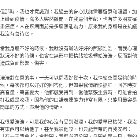
但那時，我也才意識到：我過去的身心狀態需要留意和照顧，加
上碰到疫情，滿多人突然離開，在我這個年紀，也有許多朋友罹
患癌症。人在疾病面前是多麼無能為力，原來我的身體是在抗議
我沒有善待它。
當我身體不好的時候，我就沒有辦法好好的照顧浩浩，而我心理
狀況不好的時候，也會在無形中把情緒垃圾轉給浩浩，反而對他
造成負面影響、傷害。
浩浩對在意的事，一天可以問我好幾十次，我情緒空間足夠的時
候，每次都可以好好的回答他；但如果我情緒快抓狂，回答時提
高音量、聲音變大，他都感受得到，當他緊張生氣時，可能會拍
打我或是咬我，因為他的口語表達能力非常有限，只能用最容易
簡單的方式，表現他的情緒。
我很愛浩浩，可是我的心沒有受到滋潤，我的愛早已枯竭、我沒
有東西可以給他了，甚至我被他咬，也只能無奈的自我安慰：
「有一天我會老、會離開、我們必須分開，分開的那一日，我的