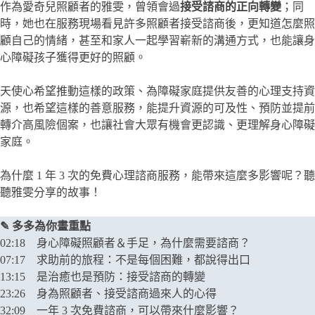
作為愛奇兒照顧者的雅雯，曾領會過
接受諮商的正向轉變
；同
時，她也在服務現場看見許多照顧者接受諮商後，更知道怎麼照
顧自己的情緒，甚至和家人一起學習嶄新的溝通方式，也能讓身
心障礙孩子獲得更好的照顧。
天使心希望推動這樣的政策、為障礙家庭提供友善的心理支持資
源，也希望這樣的善意服務，能提升資源的可及性、預防並提前
轉介高風險個案，也讓社會大眾有機會更認識、更理解身心障礙
家庭。
為什麼 1 年 3 次的免費心理諮商服務，能帶來這麼多影響呢？聽
聽雅雯分享的故事！
✎ 多多為你畫重點
02:18 身心障礙照顧者＆手足，為什麼需要諮商？
​07:17 求助前的旅程：不是每個困難，都說得出口
​13:15 是治癒也是預防：接受諮商的轉變
​23:26 身為照顧者、接受諮商過來人的心得
​32:09 一年 3 次免費諮商，可以帶來什麼影響？