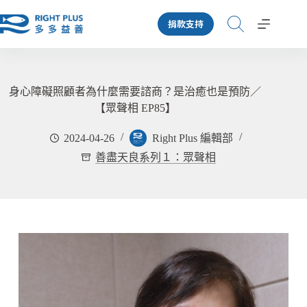
跳
捐款支持
至
主
要
內
容
身心障礙照顧者為什麼需要諮商？是治癒也是預防／
【眾聲相 EP85】
2024-04-26
Right Plus 編輯部
善盡天良系列１：眾聲相