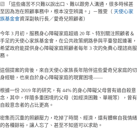
▧ 「這些痛苦不只難以說出口、難以跟旁人溝通，很多時候甚
至因為泡在照顧事務中，根本沒空辨識。」－雅雯（
天使心家
族基金會
資深副執行長／愛奇兒照顧者）
今年 3 月初，服務身心障礙家庭超過 20 年、特別關注照顧者＆
手足的天使心家族基金會，在公共政策網路參與平臺發起連署，
希望政府能提供身心障礙家庭照顧者每年 3 次的免費心理諮商服
務。
這個提案的背後，來自天使心家族長年陪伴這些愛奇兒家庭的切
身經驗，也來自於身心障礙家庭的現實困境——
根據一份 2019 年的研究，有 44% 的身心障礙父母曾有過自殺意
念，其中，伴隨多重困境的父母（如經濟困難、單親等），曾有
自殺意念者的占比更高。
密集而沉重的照顧壓力，吃掉了時間、經濟，還有體察自我情緒
的各種餘裕，讓人忘了、甚至不知道可以求助。