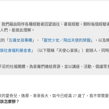
，我們藉由陪伴各種經驗者回望過往、書寫經驗，期盼每個經驗
人們，能彼此理解。
寫的「
左邊女孩專欄
」、「
厭世少女／飛出天使的禁錮
」，以及
族社會福利基金會
」（以下簡稱「天使心家族」）創辦人，同時
長和手足的社福團體，為家屬們連結資源，並以講座、活動、倡議
家的愛奇兒，逸華，漸漸長大，如今已經滿 27 歲了，我不禁需
該怎麼辦？