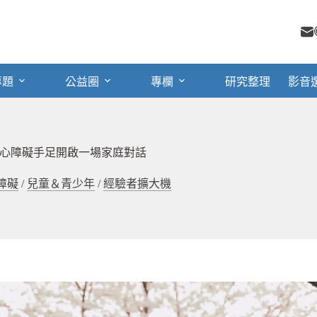
專題
公益圈
專欄
研究整理
影音
心障礙手足開啟一場家庭對話
障礙
/
兒童＆青少年
/
經驗者擴大機