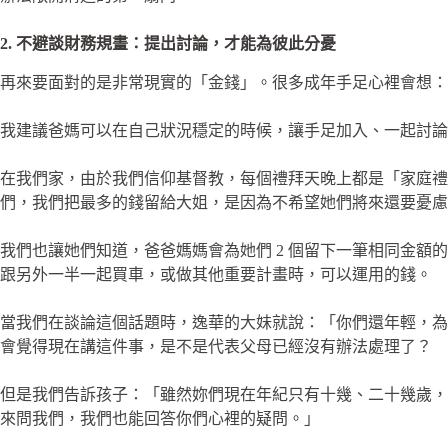
2. 不避談財務規畫：提出討論，才能為彼此分憂
再來要面對的是非常現實的「金錢」。很多成年手足心裡會想：
我建議爸媽可以在自己狀況穩定的時候，讓手足加入、一起討論
在我們家，由於我們信仰基督教，每個禮拜天晚上都是「家庭禮
們，我們把最多的錢留給大姐，是因為不希望她們將來還要憂慮
我們也讓她們知道，爸爸媽媽會為她們 2 個留下一筆相同金
跟另外一半一起買車，或做其他重要計畫時，可以運用的錢。
當我們在談論這個話題時，逸華的大妹就說：「你們還年輕，為
會覺得現在講這件事，是不是代表父母已經沒有辦法處理了？
但是我們告訴孩子：「雖然妳們現在年紀只有十幾、二十幾歲，
來問我們，我們也能回答你們心裡的疑問。」