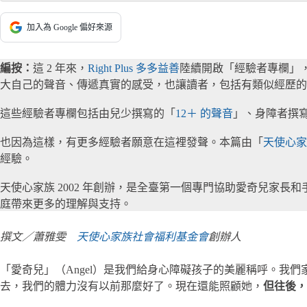
加入為 Google 偏好來源
編按：
這 2 年來，
Right Plus 多多益善
陸續開啟「經驗者專欄」
大自己的聲音、傳遞真實的感受，也讓讀者，包括有類似經歷的
這些經驗者專欄包括由兒少撰寫的「
12＋ 的聲音
」、身障者撰
也因為這樣，有更多經驗者願意在這裡發聲。本篇由「
天使心家
經驗。
天使心家族 2002 年創辦，是全臺第一個專門協助愛奇兒家
庭帶來更多的理解與支持。
撰文／蕭雅雯
天使心家族社會福利基金會
創辦人
「愛奇兒」（Angel）是我們給身心障礙孩子的美麗稱呼。我們
去，我們的體力沒有以前那麼好了。現在還能照顧她，
但往後，