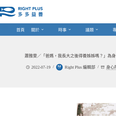
跳
至
主
要
內
首頁
關於
時事
議題
容
蕭雅雯／「爸媽，我長大之後得養姊姊嗎？」為身
2022-07-19
Right Plus 編輯部
身心