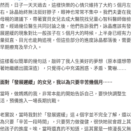
然而，日子一天天過去，這樣快樂的心情只維持了大約 5 個月左
右。詠晶始終無法挺好脖子，眼神也常常不集中。我們夫妻在我
母親的建議下，帶著寶貝女兒去成大醫院找兒童心智科醫師做檢
查。經過幾位醫生共同討論之後，他們告訴我們，詠晶應該有發
展遲緩的現象對比一般孩子在 5 個月大的時候，上半身已經有力
量挺直、目光也能夠追視，但這些部分的進度詠晶都落後，需要
早期療育及早介入。
這樣看似簡單的幾句話，敲碎了我人生美好的夢想（原本還想帶
著她繼續出國深造），只覺得心中充滿困惑、矛盾、驚嚇……
面對「發展遲緩」的女兒，我以為只要辛苦幾個月⋯⋯
當時，做媽媽的我，非常本能的開始告訴自己，要快快調整生
活，預備進入一場長期抗戰。
老實說，當時我對於「發展遲緩」這 4 個字並不完全了解，還以
為只要「辛苦一段時間」，只要努力做復健，很快她就會趕上其
他孩子的進度。唉，當時還真的不知道，這其實是一條漫長又無