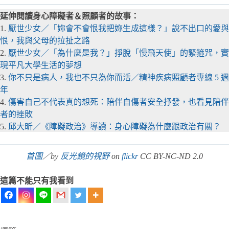
延伸閱讀身心障礙者＆照顧者的故事：
1.
厭世少女／「妳會不會恨我把妳生成這樣？」說不出口的愛與
恨，我與父母的拉扯之路
2.
厭世少女／「為什麼是我？」掙脫「慢飛天使」的緊箍咒，實
現平凡大學生活的夢想
3.
你不只是病人，我也不只為你而活／精神疾病照顧者專線 5 週
年
4.
傷害自己不代表真的想死：陪伴自傷者安全抒發，也看見陪伴
者的挫敗
5.
邱大昕／《障礙政治》導讀：身心障礙為什麼跟政治有關？
首圖
／by
反光鏡的視野
on
flickr
CC BY-NC-ND 2.0
這篇不能只有我看到