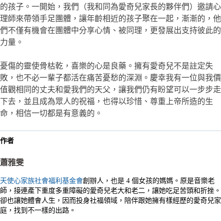
的孩子。一開始，我們（我和同為愛奇兒家長的夥伴們）邀請心
理師來帶領手足團體，讓年齡相近的孩子聚在一起，漸漸的，他
們不僅有機會在團體中分享心情、被同理，更發展出支持彼此的
力量。
憂傷的靈使骨枯乾，喜樂的心是良藥。擁有愛奇兒不是註定失
敗，也不必一輩子都活在痛苦憂愁的深淵。慶幸我有一位與我價
值觀相同的丈夫和愛我們的天父，讓我們仍有盼望可以一步步走
下去，並且成為眾人的祝福，也得以珍惜、尊重上帝所造的生
命，相信一切都是有意義的。
作者
蕭雅雯
天使心家族社會福利基金會
創辦人，也是 4 個女孩的媽媽。原是音樂老
師，接連產下重度多重障礙的愛奇兒老大和老二，讓她吃足苦頭和折挫。
卻也讓她體會人生，因而投身社福領域，陪伴跟她擁有樣經歷的愛奇兒家
庭，找到不一樣的出路。