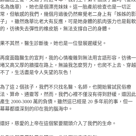
名為逸華），她也是個漂亮妹妹。這一胎產前檢查也是一切正
常，但敏感的我們，幾個月過後仍然察覺老二身上有「姊姊的影
子」。雖然逸華比老大有反應，可是她身體的肌肉張力也是鬆軟
的，彷彿失去彈性的橡皮筋，無法支撐自己的身體。
果不其然，醫生診斷後，她也是一位發展遲緩兒。
再度面臨醫生的宣判，我的心情複雜到無法用言語形容，彷彿一
堵又高又厚的牆擋在路上，無論我怎麼努力，也爬不上去、穿越
不了，生活盡是令人失望的灰色！
為了這 2 個孩子，我們不只找名醫、名師，也開始嘗試民俗療
法、算命、通靈等，然而，我們心裡不僅沒有得到舒緩，還因此
產生 2000-3000 萬的負債。雖然這已經是 20 多年前的事，但一
幕幕都還深刻的印在我的腦海中。
還好，慈愛的上帝在這個緊要關頭介入了我們的生命。