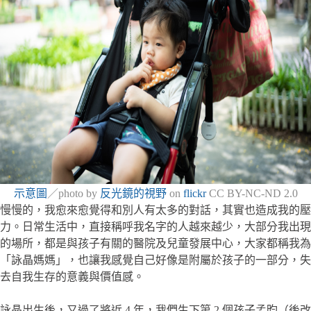
示意圖
／photo by
反光鏡的視野
on
flickr
CC BY-NC-ND 2.0
慢慢的，我愈來愈覺得和別人有太多的對話，其實也造成我的壓
力。日常生活中，直接稱呼我名字的人越來越少，大部分我出現
的場所，都是與孩子有關的醫院及兒童發展中心，大家都稱我為
「詠晶媽媽」，也讓我感覺自己好像是附屬於孩子的一部分，失
去自我生存的意義與價值感。
詠晶出生後，又過了將近 4 年，我們生下第 2 個孩子孟昀（後改