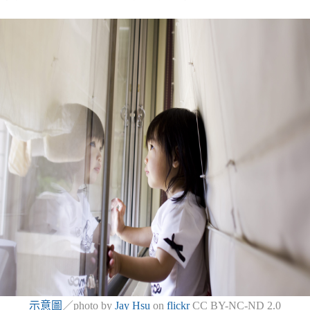
示意圖
／photo by
Jay Hsu
on
flickr
CC BY-NC-ND 2.0