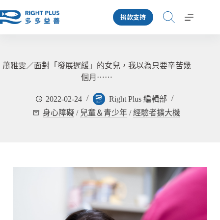
跳
捐款支持
至
主
要
內
容
蕭雅雯／面對「發展遲緩」的女兒，我以為只要辛苦幾
個月⋯⋯
2022-02-24
Right Plus 編輯部
身心障礙
/
兒童＆青少年
/
經驗者擴大機