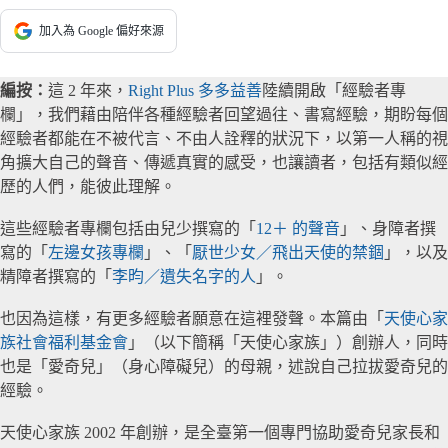
加入為 Google 偏好來源
編按：
這 2 年來，
Right Plus 多多益善
陸續開啟「經驗者專
欄」，我們藉由陪伴各種經驗者回望過往、書寫經驗，期盼每個
經驗者都能在不被代言、不由人詮釋的狀況下，以第一人稱的視
角擴大自己的聲音、傳遞真實的感受，也讓讀者，包括有類似經
歷的人們，能彼此理解。
這些經驗者專欄包括由兒少撰寫的「
12＋ 的聲音
」、身障者撰
寫的「
左邊女孩專欄
」、「
厭世少女／飛出天使的禁錮
」，以及
精障者撰寫的「
李昀／遺失名字的人
」。
也因為這樣，有更多經驗者願意在這裡發聲。本篇由「
天使心家
族社會福利基金會
」（以下簡稱「天使心家族」）創辦人，同時
也是「愛奇兒」（身心障礙兒）的母親，述說自己拉拔愛奇兒的
經驗。
天使心家族 2002 年創辦，是全臺第一個專門協助愛奇兒家長和