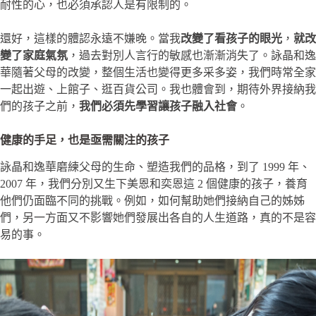
耐性的心，也必須承認人是有限制的。
還好，這樣的體認永遠不嫌晚。當我
改變了看孩子的眼光
，
就改
變了家庭氣氛
，過去對別人言行的敏感也漸漸消失了。詠晶和逸
華隨著父母的改變，整個生活也變得更多采多姿，我們時常全家
一起出遊、上館子、逛百貨公司。我也體會到，期待外界接納我
們的孩子之前，
我們必須先學習讓孩子融入社會
。
健康的手足，也是亟需關注的孩子
詠晶和逸華磨練父母的生命、塑造我們的品格，到了 1999 年、
2007 年，我們分別又生下美恩和奕恩這 2 個健康的孩子，養育
他們仍面臨不同的挑戰。例如，如何幫助她們接納自己的姊姊
們，另一方面又不影響她們發展出各自的人生道路，真的不是容
易的事。