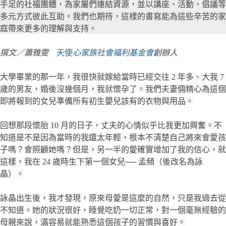
手足的社福團體，為家屬們連結資源，並以講座、活動、倡議等
多元方式彼此互助。我們也期待，這樣的書寫能為這些辛苦的家
庭帶來更多的理解與支持。
撰文／蕭雅雯
天使
心家族社會福利基金會
創辦人
大學畢業的那一年，我很快就嫁給當時已經交往 2 年多、大我 7
歲的男友，婚後沒幾個月，我就懷孕了。我們夫妻倆精心為這個
即將報到的女兒準備所有初生嬰兒該有的衣物與用品。
回想那段懷胎 10 月的日子，丈夫的心情似乎比我更加興奮。不
知道是不是因為當時的我還太年輕，根本不清楚自己將來會愛孩
子嗎？會照顧她嗎？但是，另一半的愛確實增加了我的信心，就
這樣，我在 24 歲時生下第一個女兒── 孟頻（後改名為詠
晶）。
詠晶出生後，我才發現，原來母愛是這麼的自然，只是我過去從
不知道。她的狀況很好，睡覺吃奶一切正常，對一個毫無經驗的
母親來說，滿容易就能熟悉這個孩子的習慣與喜好。