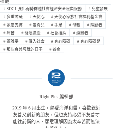
標籤
#
SDG1 強化弱勢群體社會經濟安全照顧服務
#
兒童發展
#
多重障礙
#
天使心
#
天使心家族社會福利基金會
#
家屬支持
#
愛奇兒
#
手足
#
母親
#
照顧者
#
痛苦
#
發展遲緩
#
社會接納
#
經驗者
#
蕭雅雯
#
融入社會
#
身心障礙
#
身心障礙兒
#
那些身兼母職的日子
#
養育
Right Plus 編輯部
2019 年 6 月出生，熱愛海洋和貓，喜歡親近
友善又創新的朋友，但也支持必須不友善才
能往前衝的人、願意理解因為太辛苦而無法