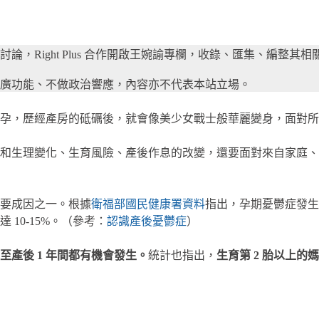
論，Right Plus 合作開啟王婉諭專欄，收錄、匯集、編整
廣功能、不做政治響應，內容亦不代表本站立場。
懷孕，歷經產房的砥礪後，就會像美少女戰士般華麗變身，面對
和生理變化、生育風險、產後作息的改變，還要面對來自家庭、
要成因之一。根據
衛福部國民健康署
資料
指出，孕期憂鬱症發生率
10-15%。（參考：
認識產後憂鬱症
）
內至產後 1 年間都有機會發生。
統計也指出，
生育第 2 胎以上