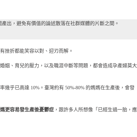
其相關產出，避免有價值的論述散落在社群媒體的片斷之間。
所有挫折都能笑容以對、迎刃而解。
婚姻、育兒的壓力，以及職涯中斷等問題，都會造成孕產婦莫大
幾乎已高達 10%。臺灣約有 50%-80% 的媽媽在生產後，會發
的媽媽更容易發生產後憂鬱症
，跟許多人所想像「已經生過一胎，應