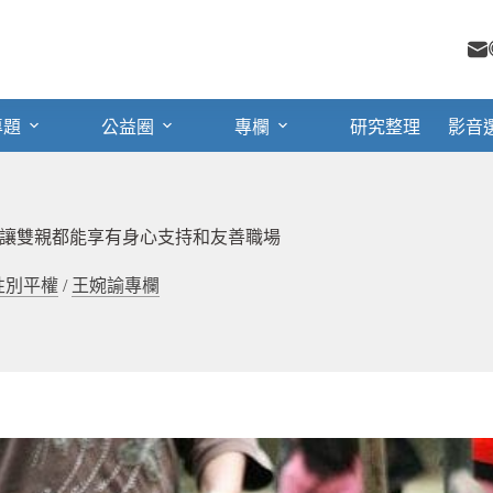
專題
公益圈
專欄
研究整理
影音
讓雙親都能享有身心支持和友善職場
性別平權
/
王婉諭專欄