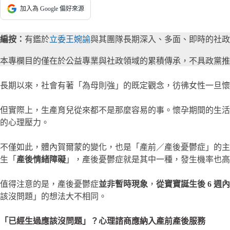
加入為 Google 偏好來源
編按：
有鑑於
立委王婉諭
與其團隊長期深入、多面、即時的社政討
本專欄目的僅在於公益專業與社政領域的累積傳承，不具政黨推
長期以來，社會有著「為母則強」的既定觀念，彷彿女性一旦
但實際上，生產育兒從來都不是那麼容易的事。懷孕期間的生活
的心理壓力。
不僅如此，體內賀爾蒙的變化，也是「產前／產後憂鬱症」的主
生「
產後情緒障礙
」，產後憂鬱症就是其中一種，發生機率也高達 
值得注意的是，產後憂鬱症
並非暫時現象
，
從寶寶誕生後 6 週
該沒問題」的想法大不相同。
「已經生過應該沒問題」？心理諮商應納入產前產後服務