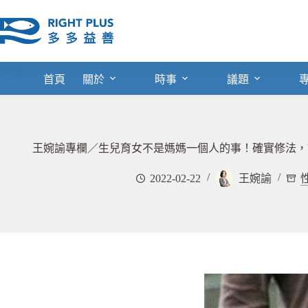
跳
至
主
要
內
首頁
關於
時事
議題
容
王婉諭專欄／生兒育女不是媽媽一個人的事！確實修法，
2022-02-22
王婉諭