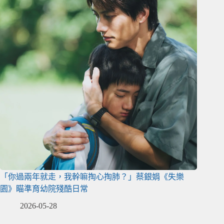
「你過兩年就走，我幹嘛掏心掏肺？」蔡銀娟《失樂
園》瞄準育幼院殘酷日常
2026-05-28