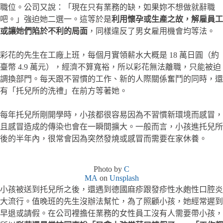
職位。公司又說：「現在只有業務的缺，如果妳不想做就辭職
吧。」強迫她二選一。這等於是
利用懷孕或生產之故，解雇員工
或讓她們陷於不利的局面
，同樣違反了男女雇用機會均等法。
彩花的先生在工廠上班，每個月實領薪水大概是 18 萬日圓（約
臺幣 4.9 萬元），經濟不算寬裕，所以彩花無法離職，只能被迫
調換部門。每天跟不習慣的工作、新的人際關係奮鬥的同時，還
有「托兒所的洗禮」在前方等著她。
每年托兒所剛開學時，小孩都很容易因為不習慣新環境而感冒，
且感冒造成的傳染也會在一瞬間擴大。一般而言，小孩進托兒所
後的半年內，很常會因為突然發燒或感冒而需要在家休養。
Photo by
C
MA
on
Unsplash
小孩被送到托兒所之後，還遇到德國麻疹跟發疹性水皰性口腔炎
大流行。值晚班的先生沒辦法幫忙，為了照顧小孩，她經常遲到
早退或請假。在公司裡擔任業務的女性員工沒有人需要帶小孩，