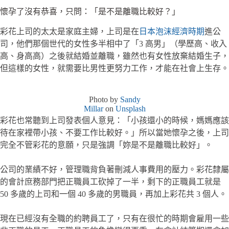
懷孕了沒有恭喜，只問：「是不是離職比較好？」
彩花上司的太太是家庭主婦，上司是在
日本泡沫經濟時期
進公
司，他們那個世代的女性多半相中了「3 高男」（學歷高、收入
高、身高高）之後就結婚並離職，雖然也有女性放棄結婚生子，
但這樣的女性，就需要比男性更努力工作，才能在社會上生存。
Photo by
Sandy
Millar
on
Unsplash
彩花也常聽到上司發表個人意見：「小孩還小的時候，媽媽應該
待在家裡帶小孩、不要工作比較好。」所以當她懷孕之後，上司
完全不管彩花的意願，只是強調「妳是不是離職比較好」。
公司的業績不好，管理職背負著刪減人事費用的壓力。彩花隸屬
的會計庶務部門把正職員工砍掉了一半，剩下的正職員工就是
50 多歲的上司和一個 40 多歲的男職員，再加上彩花共 3 個人。
現在已經沒有全職的約聘員工了，只有在很忙的時期會雇用一些