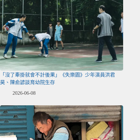
「沒了牽掛就會不計後果」《失樂園》少年演員洪君
昊、陳俞諺談育幼院生存
2026-06-08