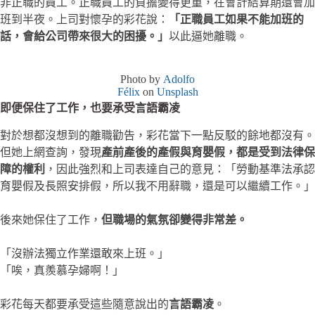
非正職的員工。正職員工的負擔變得更重，在會計結算期還會加
班到半夜。上司對懷孕的彩花說：
「正職員工如果不能加班的
話，會給公司帶來很大的困擾。」
以此逼她離職。
Photo by
Adolfo
Félix
on
Unsplash
即便保住了工作，也要承受言語霸凌
對於想都沒想到的離職勸告，彩花當下一點反駁的餘地都沒有。
但她上網查詢，發現
產前產後的產假與育嬰假，都是受到法律保
障的權利
，因此強烈和上司表達自己的意見：「勞動基準法承認
育嬰假及長照安排假，所以我不用辭職，還是可以繼續工作。」
後來她保住了工作，
但職場的氣氛卻變得非常差。
「沒辦法獨立作業還敢來上班。」
「唉，真羨慕孕婦啊！」
彩花每天都要承受這些隨意說出的
言語霸凌
。