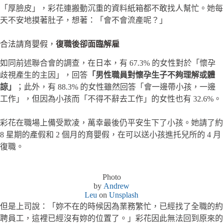
「厚臉皮」，彩花連搬動沉重的資料紙箱都不敢找人幫忙。她每
天不安地摸著肚子，想著：「會不會流產呢？」
合法請育嬰假，
復職後卻面臨解雇
如同前述聯合會的調查，在日本，有 67.3% 的女性對於「懷孕
歧視產生的主因」，回答
「男性職員對懷孕生子不夠理解或體
諒」
；此外，有 88.3% 的女性雖然回答「會一邊帶小孩，一邊
工作」，但因為小孩而「不得不辭去工作」的女性也有 32.6%。
彩花在職場上備受欺凌，萬幸最後仍平安生下了小孩。她請了約
8 星期的產假和 2 個月的育嬰假，在可以送小孩進托兒所的 4 月
復職。
Photo
by
Andrew
Leu
on
Unsplash
但是上司說：「妳不在的時候因為業務繁忙，已經找了全職的約
聘員工，這裡已經沒有妳的位置了。」彩花因此無法回到原來的