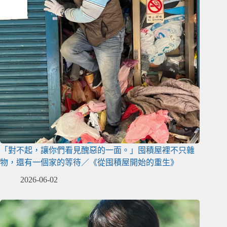
「對不起，讓你們看見醜惡的一面。」囤積屋裡不只雜
物，還有一個家的等待／《從囤積屋開始的重生》
2026-06-02