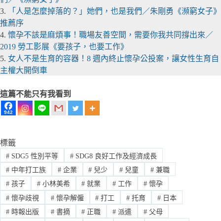
3.
「人是怎麼掉落的？」她們，也是我們／朱剛勇《瀕窮女子》
推薦序
4.
懷孕不該是麻煩事！職場友善空間，需要你我共同撐出來／
2019 勞工影展《要孩子，也要工作》
5.
女人不是生育的容器！8 週內終止懷孕公投案，讓女性生育自
主權大開倒車
這篇不能只有我看到
942
標籤
#
SDG5 性別平等
#
SDG8 良好工作及經濟成長
#
中年打工族
#
企業
#
兒少
#
兒童
#
兼職
#
孩子
#
小林美希
#
就業
#
工作
#
懷孕
#
懷孕歧視
#
懷孕解僱
#
打工
#
托育
#
日本
#
時報出版
#
書摘
#
正職
#
派遣
#
父母