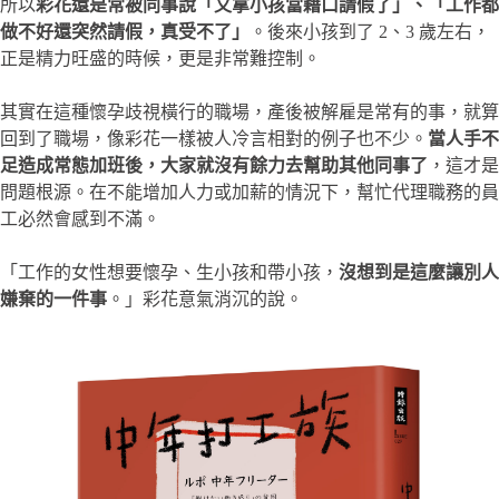
所以
彩花還是常被同事說「又拿小孩當藉口請假了」、「工作都
做不好還突然請假，真受不了」
。後來小孩到了 2、3 歲左右，
正是精力旺盛的時候，更是非常難控制。
其實在這種懷孕歧視橫行的職場，產後被解雇是常有的事，就算
回到了職場，像彩花一樣被人冷言相對的例子也不少。
當人手不
足造成常態加班後，大家就沒有餘力去幫助其他同事了
，這才是
問題根源。在不能增加人力或加薪的情況下，幫忙代理職務的員
工必然會感到不滿。
「工作的女性想要懷孕、生小孩和帶小孩，
沒想到是這麼讓別人
嫌棄的一件事
。」彩花意氣消沉的說。