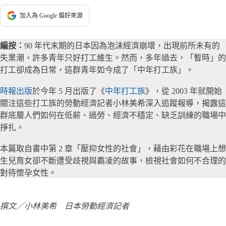
加入為 Google 偏好來源
編按：
90 年代末期的日本因為泡沫經濟崩壞，出現前所未有的
失業潮，許多青年只好打工維生。然而，多年過去，「暫時」的
打工卻成為日常，這群青年如今成了「中年打工族」。
時報出版
於今年 5 月出版了《
中年打工族
》，從 2003 年就開始
關注這些打工族的勞動經濟記者小林美希深入追蹤報導，揭露這
群底層人們如何在低薪、過勞、經濟不穩定、缺乏訓練的職場中
掙扎。
本篇取自書中第 2 章「壓抑女性的社會」，藉由彩花在職場上想
生兒育女卻不斷遭受歧視與霸凌的故事，檢視社會如何不合理的
對待懷孕女性。
撰文／小林美希 日本勞動經濟記者