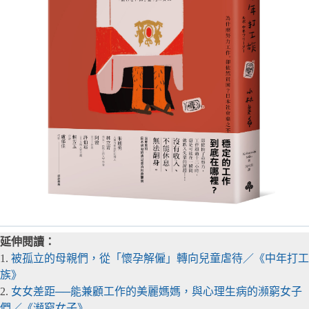
延伸閱讀：
1.
被孤立的母親們，從「懷孕解僱」轉向兒童虐待／《中年打工
族》
2.
女女差距──能兼顧工作的美麗媽媽，與心理生病的瀕窮女子
們／《瀕窮女子》