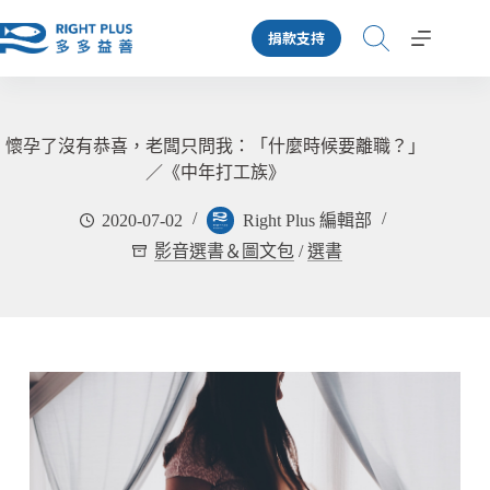
跳
捐款支持
至
主
要
內
容
懷孕了沒有恭喜，老闆只問我：「什麼時候要離職？」
／《中年打工族》
2020-07-02
Right Plus 編輯部
影音選書＆圖文包
/
選書