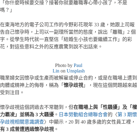
「你什麼時候要交接？接著你就要離職專心帶小孩了，不是
嗎？」
在東海地方的電子公司工作的今野彩花現年 33 歲，她跟上司報
告自己懷孕時，上司以一副理所當然的態度，說出「離職」2 個
字。從學生時代就一直堅信「結婚生小孩也要繼續工作」的彩
花，對這些意料之外的反應震驚到說不出話來。
Photo by
Paul
Lin
on
Unsplash
職業婦女因懷孕或生產而被解雇或停止合約，或是在職場上遭到
肉體或精神上的侮辱，稱為「
懷孕歧視
」，現在這個問題越來越
受到注目。
懷孕歧視這個詞過去不常聽到，但
在職場上與「性騷擾」及「權
力霸凌」並稱為 3 大騷擾
。
日本勞動組合總聯合會
的〈
第 3 期懷
孕歧視相關意識調查
〉中顯示，20 到 40 歲多歲的女性員工裡，
有 3 成曾遭遇過懷孕歧視
。