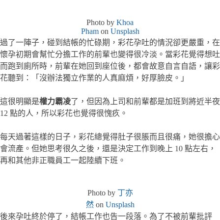
Photo by
Khoa
Pham
on
Unsplash
過了一陣子，碰到結帳的忙碌期，彩花孕吐的情況卻更嚴重，在
懷孕初期會幫忙分擔工作的前輩也變得很冷淡。當彩花覺得想吐
而跑到廁所時，前輩在她回到座位後，都會故意自言自語，讓彩
花聽到：「沒辦法獨立作業的人真麻煩，好厚臉皮。」
這很明顯是
權力霸凌
了，但因為上司和前輩都是加班到將近半夜
12 點的人，所以彩花也覺得很愧疚。
每天過著這樣的日子，彩花總覺得肚子很脹而且很痛，她很擔心
會流產。但她思考很久之後，還是決定工作到晚上 10 點左右，
再和其他非正職員工一起陸續下班。
Photo by
丁亦
然
on
Unsplash
後來孕吐終於停了，結帳工作也告一段落。為了不被前輩批評