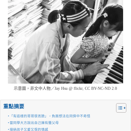
示意圖，非文中人物／Jay Hsu @ flickr, CC BY-NC-ND 2.0
重點摘要
「有這樣的哥哥很丟臉」，負面想法在同儕中不奇怪
當同學大方說出自己擁有聾父母
接納孩子又愛又恨的情感