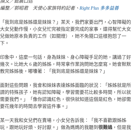
撰文／懿晨口述
編整／郭昭君 天使心家族特約記者、
Right Plus 多多益善
「我到底是姊姊還是妹妹？」某天，我們家要出門，心智障礙的
大女兒動作慢，小女兒忙完被指定要完成的家事，還得幫忙大女
兒做她原本負責的工作（如關燈），她不免隨口這樣抱怨了一
下。
印象中，這麼一句話，身為妹妹、身心障礙手足的她，講過了好
幾次。比她大 6 歲的姊姊，時常拿作業詢問她怎麼寫。她會默默
教完姊姊後，嘟囔著：「我到底是姊姊還是妹妹？」
面對這些問題，我會和妹妹表達姊姊面臨的狀況：「姊姊就是所
謂的特殊孩子，她有認知障礙，學習需要花比較多時間，所以就
需要我們。」「像你認識紅色，很快就知道這個是紅色，她卻需
要花幾年的時間去學習這件事。」
某一天我和女兒們在賣場，小女兒告訴我：「我不喜歡跟姊姊
玩，跟她玩好煩、好討厭。」做為媽媽的我聽到
很難過
，但是我