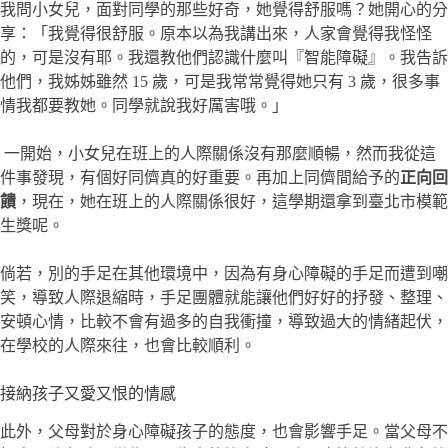
我問小女兒，面對同學的那些好奇，她覺得舒服嗎？她開心的分
享：「我覺得很舒服。原本以為我講出來，人家會覺得我怪怪
的，可是沒有耶。我還教他們認識什麼叫『智能障礙』。我告訴
他們，我姊姊雖然 15 歲，可是我常常覺得她只有 3 歲，很多事
情我都要教她。同學就說我好厲害哦。」
一開始，小女兒在班上的人際關係沒有那麼順暢，然而我從這
件事發現，有個好同儕真的好重要。再加上同儕間給予的
正向回
饋
，現在，她在班上的人際關係很好，這學期還拿到臺北市模範
生獎呢。
倘若，別的手足在其他環境中，因為有身心障礙的手足而遭到嘲
笑，導致人際退縮時，手足團體就能讓他們好好的抒發、整理、
安頓心情，比較不會有過多的自我衝撞，導致過大的情緒起伏，
在學校的人際來往，也會比較順利。
接納孩子又愛又恨的情感
此外，父母對於身心障礙孩子的態度，也會影響手足。當父母不