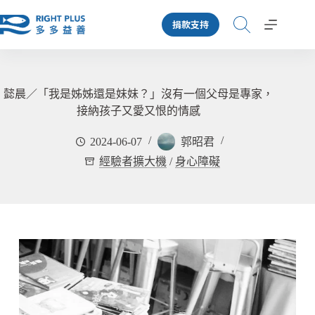
跳
捐款支持
至
主
要
內
容
懿晨／「我是姊姊還是妹妹？」沒有一個父母是專家，
接納孩子又愛又恨的情感
2024-06-07
郭昭君
經驗者擴大機
/
身心障礙