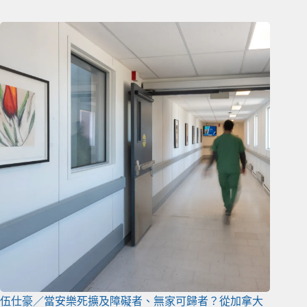
伍仕豪／當安樂死擴及障礙者、無家可歸者？從加拿大