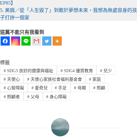
EP85】
5.
美娟／從「人生毀了」到敢於夢想未來，我想為無處容身的孩
子打拚一個家
這篇不能只有我看到
標籤
#
SDG3 良好的健康與福祉
#
SDG4 優質教育
#
兒少
#
天使心
#
天使心家族社會福利基金會
#
家庭
#
心智障礙
#
愛奇兒
#
手足
#
母親
#
照顧
#
照顧者
#
父母
#
身心障礙