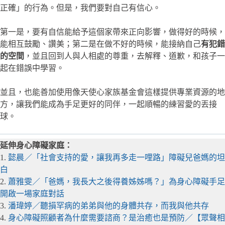
正確」的行為。但是，我們要對自己有信心。
第一是，要有自信能給予這個家帶來正向影響，做得好的時候，
能相互鼓勵、讚美；第二是在做不好的時候，能接納自己
有犯錯
的空間
，並且回到人與人相處的尊重，去解釋、道歉，和孩子一
起在錯誤中學習。
並且，也能善加使用像天使心家族基金會這樣提供專業資源的地
方，讓我們能成為手足更好的同伴，一起順暢的練習愛的丟接
球。
延伸身心障礙家庭：
1.
懿晨／「社會支持的愛，讓我再多走一哩路」障礙兒爸媽的坦
白
2.
蕭雅雯／「爸媽，我長大之後得養姊姊嗎？」為身心障礙手足
開啟一場家庭對話
3.
潘瑋婷／聽損罕病的弟弟與他的身體共存，而我與他共存
4.
身心障礙照顧者為什麼需要諮商？是治癒也是預防／【眾聲相