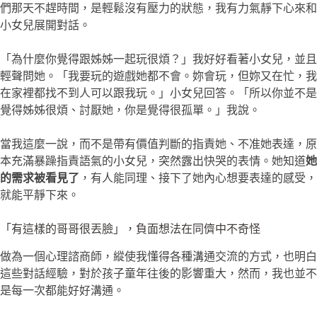
們那天不趕時間，是輕鬆沒有壓力的狀態，我有力氣靜下心來和
小女兒展開對話。
「為什麼你覺得跟姊姊一起玩很煩？」我好好看著小女兒，並且
輕聲問她。「我要玩的遊戲她都不會。妳會玩，但妳又在忙，我
在家裡都找不到人可以跟我玩。」小女兒回答。「所以你並不是
覺得姊姊很煩、討厭她，你是覺得很孤單。」我說。
當我這麼一說，而不是帶有價值判斷的指責她、不准她表達，原
本充滿暴躁指責語氣的小女兒，突然露出快哭的表情。她知道
她
的需求被看見了
，有人能同理、接下了她內心想要表達的感受，
就能平靜下來。
「有這樣的哥哥很丟臉」，負面想法在同儕中不奇怪
做為一個心理諮商師，縱使我懂得各種溝通交流的方式，也明白
這些對話經驗，對於孩子童年往後的影響重大，然而，我也並不
是每一次都能好好溝通。