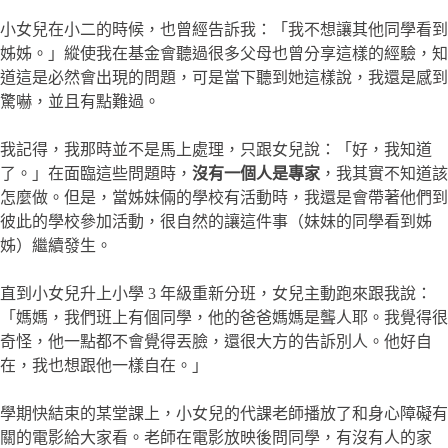
小女兒在小二的時候，也曾經告訴我：「我不想讓其他同學看到
姊姊。」縱使我在基金會聽過很多父母也曾分享這樣的經驗，知
道這是必然會出現的問題，可是當下聽到她這樣說，我還是感到
驚嚇，並且有點難過。
我記得，我那時並不是馬上處理，只跟女兒說：「好，我知道
了。」在面臨這些問題時，
沒有一個人是專家
，我其實不知道該
怎麼做。但是，當姊妹倆的學校有活動時，我還是會帶著他們到
彼此的學校參加活動，很自然的讓這件事（妹妹的同學看到姊
姊）繼續發生。
直到小女兒升上小學 3 年級重新分班，女兒主動跑來跟我說：
「媽媽，我們班上有個同學，他的爸爸媽媽是聾人耶。我覺得很
奇怪，他一點都不會覺得丟臉，還很大方的告訴別人。他好自
在，我也想跟他一樣自在。」
學期快結束的某堂課上，小女兒的代課老師播放了和身心障礙有
關的電影給大家看。老師在電影放映後問同學，有沒有人的家