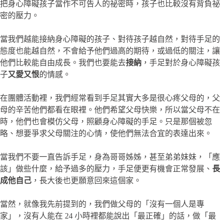
把身心障礙孩子當作不可告人的祕密時，孩子也比較沒有背負祕
密的壓力。
當我們越能接納身心障礙的孩子、對待孩子越自然，對待手足的
態度也能越自然，不會給予他們過高的期待，或過低的關注，讓
他們比較能自由成長。我們也要能去
接納
，手足對於身心障礙孩
子
又愛又恨
的情感。
在團體活動裡，我們經常看到手足其實大多是很心疼父母的，父
母的辛苦他們都看在眼裡。他們希望父母快樂，所以當父母不在
時，他們也會模仿父母，照顧身心障礙的手足。只是那個被忽
略、想要爭求父母關注的心情，使他們無法合宜的表達出來。
當我們不要一直告訴手足，身為哥哥姊姊，甚至弟弟妹妹，「應
該」做些什麼，給予過多的壓力，手足便更有機會正常發展、
長
成他自己
，長大後也更願意回來這個家。
當然，就像我先前提到的，我們做父母的「沒有一個人是專
家」，沒有人能在 24 小時裡都能說出「最正確」的話，做「最