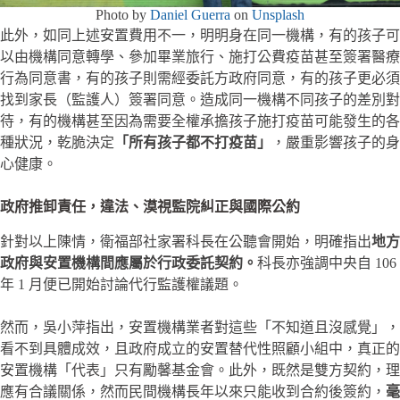
Photo by
Daniel Guerra
on
Unsplash
此外，如同上述安置費用不一，明明身在同一機構，有的孩子可
以由機構同意轉學、參加畢業旅行、施打公費疫苗甚至簽署醫療
行為同意書，有的孩子則需經委託方政府同意，有的孩子更必須
找到家長（監護人）簽署同意。造成同一機構不同孩子的差別對
待，有的機構甚至因為需要全權承擔孩子施打疫苗可能發生的各
種狀況，乾脆決定
「所有孩子都不打疫苗」
，嚴重影響孩子的身
心健康。
政府推卸責任，違法、漠視監院糾正與國際公約
針對以上陳情，衛福部社家署科長在公聽會開始，明確指出
地方
政府與安置機構間應屬於行政委託契約。
科長亦強調中央自 106
年 1 月便已開始討論代行監護權議題。
然而，吳小萍指出，安置機構業者對這些「不知道且沒感覺」，
看不到具體成效，且政府成立的安置替代性照顧小組中，真正的
安置機構「代表」只有勵馨基金會。此外，既然是雙方契約，理
應有合議關係，然而民間機構長年以來只能收到合約後簽約，
毫