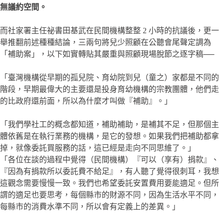
無議約空間。
而社家署主任祕書田基武在民間機構整整 2 小時的抗議後，更一
舉推翻前述種種結論，三兩句將兒少照顧在公聽會尾聲定調為
「補助案」，以下如實轉貼其嚴重與照顧現場脫節之逐字稿──
「臺灣機構從早期的孤兒院、育幼院到兒（童之）家都是不同的
階段，早期最偉大的主要還是投身育幼機構的宗教團體，他們走
的比政府還前面，所以為什麼才叫做『補助』。」
「我們學社工的概念都知道，補助補助，是補其不足，但那個主
體依舊是在執行業務的機構，是它的發想。如果我們把補助都拿
掉，就像委託買服務的話，這已經是走向不同思維了。」
「各位在談的過程中覺得（民間機構）『可以（享有）捐款』、
『因為有捐款所以委託費不給足』，有人聽了覺得很刺耳，我想
這觀念需要慢慢一致。我們也希望委託安置費用要能適足。但所
謂的適足也要思考，每個縣市的財源不同，因為生活水平不同，
每縣市的消費水準不同，所以會有定義上的差異。」