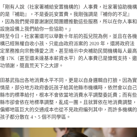
「剛有人說（社家署補給安置機構的）人事費，社家署協助機構
的是『補助』，不是委託安置費。我剛強調是『補你的不足』
，因為我們覺得要謝謝民間團體推動這些服務，所以在你人事和
設施設備上我們給你一些協助。」
時至今日，社家署還可以舉數十年前的孤兒院為例，並且在各機
構已經無權自收小孩、只能由政府派案的 2020 年，還將政府法
定業務推向宗教傳愛之流，甚至暗示中央補助民間機構每人最高
僅 17K（甚至還未達基本薪資水平）的人事費已是慷慨支持、邀
功領謝，簡直荒天下之大謬。
田基武指出各地消費水平不同，更是以自身邏輯自打臉。因為實
情是，部分地方政府委託孩子給其他縣市機構時，依然會以自己
縣市的標準給付，根本不會依當地消費水平調整委託費；而有些
縣市卻會依在地標準調整，亂成一團。且就算依在地消費調整，
偏鄉地區巨大的交通成本也從不見政府編列其中，而許多機構的
孩子都分散在 4、5 個不同學區。