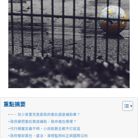
重點摘要
一、兒少安置究竟是政府委託還是補助案？
政府硬把委託喬成補助，致命傷在哪裡？
代行親權定義不明，小孩乾脆全都不打疫苗
政府推卸責任，違法、漠視監院糾正與國際公約