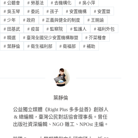
#
公聽會
#
勞基法
#
去機構化
#
吳小萍
#
吳玉琴
#
委託
#
孩子
#
安置機構
#
安置盟
#
少年
#
政府
#
正義與健全的制度
#
王婉諭
#
田基武
#
疫苗
#
監察院
#
監護人
#
福利外包
#
精選
#
臺灣全國兒少安置機構聯盟
#
芥菜種會
#
葉靜倫
#
衛生福利部
#
衛福部
#
補助
葉靜倫
公益獨立媒體《Right Plus 多多益善》創辦人
& 總編輯，臺灣公民對話協會理事長。曾任
出版社資深編輯、NGO 雜工、NPOst 主編。