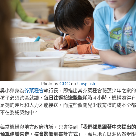
Photo by
CDC
on
Unsplash
吳小萍身為
芥菜種會
執行長，即指出其芥菜種會花蓮少年之家的
孩子必須跨區就讀，
每日往返接送整整耗時 4 小時
，機構還得有
足夠的運具和人力才能接送，而這些攸關兒少教育權的成本全都
不在委託契約中。
每當機構與地方政府抗議，只會得到
「我們都是跟著中央提出的
預算建議來走，這會影響到審計方式」
，顯見地方財源依然受限