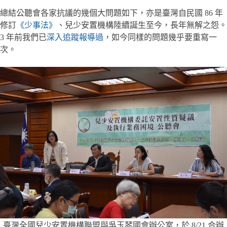
總結公聽會各家抗議的幾個大問題如下，亦是臺灣自民國 86 年
修訂
《少事法》
、兒少安置機構陸續誕生至今，長年無解之怨。
3 年前我們已
深入追蹤報導過
，如今同樣的問題幾乎要重寫一
次。
臺灣全國兒少安置機構聯盟與吳玉琴國會辦公室，於 8/21 合辦