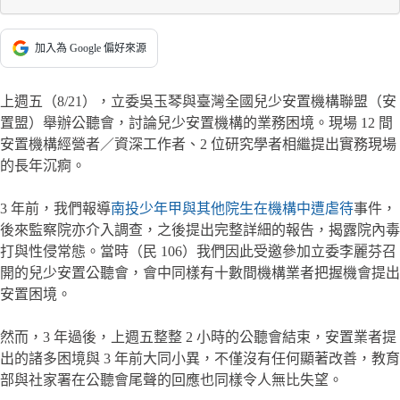
加入為 Google 偏好來源
上週五（8/21），立委吳玉琴與臺灣全國兒少安置機構聯盟（安
置盟）舉辦公聽會，討論兒少安置機構的業務困境。現場 12 間
安置機構經營者／資深工作者、2 位研究學者相繼提出實務現場
的長年沉痾。
3 年前，我們報導
南投少年甲與其他院生在機構中遭虐待
事件，
後來監察院亦介入調查，之後提出完整詳細的報告，揭露院內毒
打與性侵常態。當時（民 106）我們因此受邀參加立委李麗芬召
開的兒少安置公聽會，會中同樣有十數間機構業者把握機會提出
安置困境。
然而，3 年過後，上週五整整 2 小時的公聽會結束，安置業者提
出的諸多困境與 3 年前大同小異，不僅沒有任何顯著改善，教育
部與社家署在公聽會尾聲的回應也同樣令人無比失望。