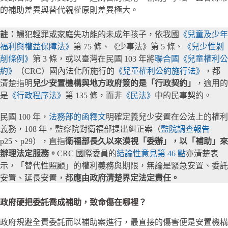
的補助差異與替代親權原則差異極大。
註：
觸犯輕罪或家庭失功能的未成年孩子，依我國
《兒童及少年
福利與權益保障法》
第 75 條、《少事法》第 5 條、
《兒少性剝
削條例》
第 3 條，或以臺灣在民國 103 年將
聯合國《兒童權利公
約》
（CRC）國內法化所施行的
《兒童權利公約施行法》
，都
清楚指明
兒少安置機構與地方政府簽的是「行政契約」
，適用的
是
《行政程序法》
第 135 條，而非
《民法》
中的民事契約。
民國 100 年，
法務部的函釋文
明確定義兒少安置在公法上的權利
義務，108 年，監察院對衛福部提出糾正案（
監院調查報告
p25、p29），直指
衛福部長久以來漠視「委辦」，以「補助」來
辦理法定服務。
CRC 國際委員的
結論性意見第 46 點
亦清楚表
示，「替代性照顧」的權利義務與期限，無論是緊急安置、委託
安置、延長安置，都
應由政府清楚界定法定責任。
政府硬把委託喬成補助，致命傷在哪裡？
政府規避全責委託而以補助案進行，最直接的傷害便是安置機構