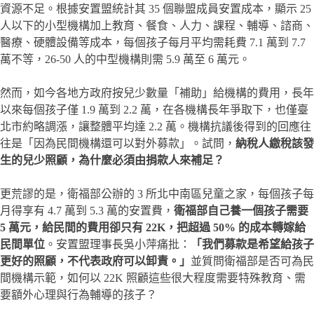
資源不足。根據安置盟統計其 35 個聯盟成員安置成本，顯示 25
人以下的小型機構加上教育、餐食、人力、課程、輔導、諮商、
醫療、硬體設備等成本，每個孩子每月平均需耗費 7.1 萬到 7.7
萬不等，26-50 人的中型機構則需 5.9 萬至 6 萬元。
然而，如今各地方政府按兒少數量「補助」給機構的費用，長年
以來每個孩子僅 1.9 萬到 2.2 萬，在各機構長年爭取下，也僅臺
北市約略調漲，讓整體平均達 2.2 萬。機構抗議後得到的回應往
往是「因為民間機構還可以對外募款」。試問，
納稅人繳稅該發
生的兒少照顧，為什麼必須由捐款人來補足？
更荒謬的是，衛福部公辦的 3 所北中南區兒童之家，每個孩子每
月得享有 4.7 萬到 5.3 萬的安置費，
衛福部自己養一個孩子需要
5 萬元，給民間的費用卻只有 22K，把超過 50% 的成本轉嫁給
民間單位
。安置盟理事長吳小萍痛批：
「我們募款是希望給孩子
更好的照顧，不代表政府可以卸責。」
並質問衛福部是否可為民
間機構示範，如何以 22K 照顧這些很大程度需要特殊教育、需
要額外心理與行為輔導的孩子？