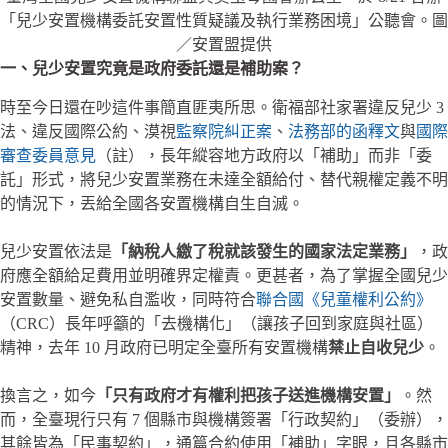
「兒少安置機構委託安置性質疑議及執行業務困境」公聽會。圖
／安置盟提供
一、兒少安置究竟是政府委託還是補助案？
時至今日還在吵這件事簡直匪夷所思。衛福部社家署違反兒少 3
法、違反國際公約、漠視
監察院糾正案
、
法務部的函釋文
與
國際
審查委員意見
（註），長年縱容地方政府以「補助」而非「委
託」形式，將兒少安置業務在未達全額給付、替代親權定義不明
的情況下，丟給全國各安置機構自生自滅。
兒少安置依法是
「納稅人繳了稅就該發生的國家法定業務」
，政
府應全額給足費用並明確界定權責。更甚者，為了掌握全國兒少
安置數量、避免私自濫收，同時符合
聯合國《兒童權利公約》
（CRC）長年呼籲的「去機構化」（讓孩子回到家庭與社區）
精神，去年 10 月政府已明定全臺所有安置機構
禁止自收兒少
。
換言之，如今
「只有政府才有權利把孩子送進機構安置」
。然
而，全臺現行只有 7 個縣市與機構簽署「行政契約」（委辦），
其餘皆為「民事契約」，通篇合約使用「補助」字眼，且各縣市