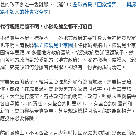
義的孩子多吃一隻雞腿？（延伸：
全球奇景「回家投票」，與認
籍不認人的社會安全網
）
代行親權定義不明，小孩乾脆全都不打疫苗
不僅費用不足、標準不一，各地方政府的委託費與合約權責界定
也不明。南投縣
私立陳綢兒少家園
主任徐瑜即指出，陳綢兒少家
園每年要跟 20 多個地方政府簽約、接受政府委託照顧孩子，然
而各地方政府對於委託方（地方政府）、安置機構、監護人（親
屬）究竟該如何分擔替代親權，卻沒有一份合約說得清楚。
需要安置的孩子，經常因心理與外顯行為而觸法、需要損害賠
償，或孩子在成長過程需要簽署許多家長同意書，小至畢業旅
行，大至施打疫苗。有些政府合約明定，政府、監護人與機構需
各自承擔 1/3 的責任，有些合約則要求 1/2，有些合約如臺南和
新竹，需由機構全責買單，甚至規定機構因應可能的照顧損害，
應投保必要保險。
然而實務上，不可否認，青少年時期因家庭失功能而需安置的孩