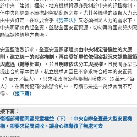
於中央「建議」框架，地方機構資源亦受制於中央的評鑑機制，
但中央卻絲毫不願擔起盤點亂像之責。尤其各機構的照顧人力比
由中央訂定，在既要合乎
《勞基法》
又必須補足人力的需求下，
中央明顯應負起全責，盤點全國安置資源，切勿再將國家兒少照
顧協調推給地方自治。
安置盟強烈訴求，全臺安置照顧理應
由中央制定普遍性的大原
則，建立統一的派案機制，再由委託單位依個案狀況來調整細節
與處遇（輔導計畫），並且明確依法分工與授權。
且民間亦早已
提出合約範本供參，私立機構甚至已不多求符合成本的安置費
（7 萬元／每人），只求和政府公辦機構同樣成本（5 萬元／每
人），在官民協商的委辦合約中，可謂已是退一萬步言而不可
得。
（接下篇）
接下篇：
衛福部帶頭罔顧兒童權益（下）：中央自辦全臺最大型安置機
構，卻要求民間減收、讓身心障礙孩子無處可去