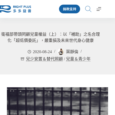
跳
捐款支持
至
主
要
內
容
衛福部帶頭罔顧兒童權益（上）：以「補助」之名合理
化「超低價委託」，嚴重損及未來世代身心健康
2020-08-24
葉靜倫
兒少安置＆替代照顧
/
兒童＆青少年