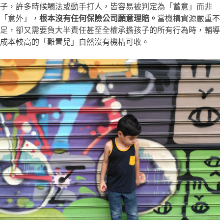
子，許多時候觸法或動手打人，皆容易被判定為「蓄意」而非
「意外」，
根本沒有任何保險公司願意理賠。
當機構資源嚴重不
足，卻又需要負大半責任甚至全權承擔孩子的所有行為時，輔導
成本較高的「難置兒」自然沒有機構可收。