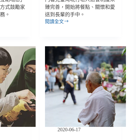
的方式鼓勵家
臻完善，開始將餐點、關懷和愛
服務。
送到長輩的手中。
閱讀全文
送
餐
加
購
藝
術
陪
伴、
遠
端
醫
療！
銀
色
大
門
為
2020-06-17
長