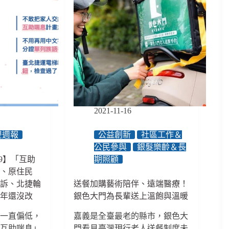
2021-11-16
雙週報
公益創新
社區工作＆
公民參與
銀髮樂齡＆長
1/9】「互助
期照顧
贏、原住民
勝訴、北捷輪
送餐加購藝術陪伴、遠端醫療！
 年還沒改
銀色大門為長輩送上溫飽與溫暖
率一直偏低，
嘉義是全臺最老的縣市，銀色大
「互助喘息」
門看見臺灣現行老人送餐制度未