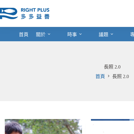
跳
至
主
要
內
首頁
關於
時事
議題
容
長照 2.0
首頁
長照 2.0