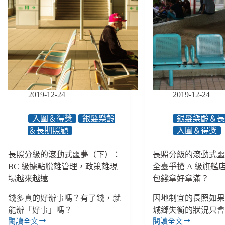
還
壓
大
沒
力，
火
改
家
死
庭
傷
照
多
顧
為
不
弱
必
勢、
單
輕
2019-12-24
2019-12-24
打
度
獨
失
入圍＆得獎
銀髮樂齡
銀髮樂齡＆
鬥
能
＆長期照顧
入圍＆得獎
將
能
長照分級的滾動式噩夢（下）：
長照分級的滾動式
申
請
BC 級據點脫離管理，政策離現
全臺爭搶 A 級旗艦
長
場越來越遠
包錢拿好拿滿？
照
巴
錢多真的好辦事嗎？有了錢，就
因地制宜的長照如
士、
能辦「好事」嗎？
城鄉失衡的狀況只
五
閱讀全文
閱讀全文