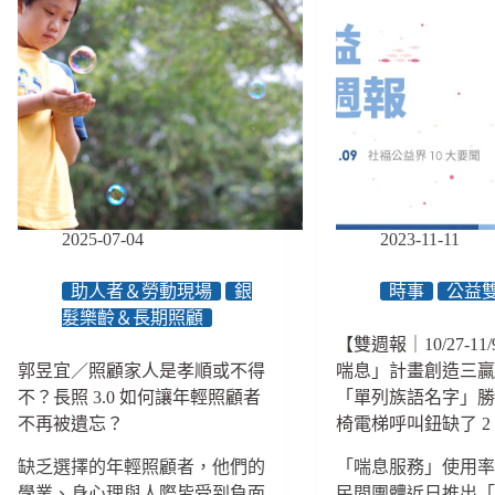
2025-07-04
2023-11-11
助人者＆勞動現場
銀
時事
公益
髮樂齡＆長期照顧
【雙週報｜10/27-1
郭昱宜／照顧家人是孝順或不得
喘息」計畫創造三
不？長照 3.0 如何讓年輕照顧者
「單列族語名字」
不再被遺忘？
椅電梯呼叫鈕缺了 2
缺乏選擇的年輕照顧者，他們的
「喘息服務」使用
學業、身心理與人際皆受到負面
民間團體近日推出