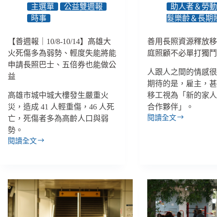
民
3.0
主選單
公益雙週報
助人者＆勞
「單
如
時事
髮樂齡＆長期
列
何
族
讓
【善週報｜10/8-10/14】高雄大
善用長照資源釋放
語
年
名
火死傷多為弱勢、輕度失能將能
庭照顧不必單打獨
輕
字」
照
申請長照巴士、五倍券也能做公
人跟人之間的情感
勝
顧
益
訴、
期待的是，雇主，
者
北
不
高雄市城中城大樓發生嚴重火
移工視為「新的家
捷
再
災，造成 41 人輕重傷，46 人死
合作夥伴」。
輪
被
閱讀全文
亡，死傷者多為高齡人口與弱
善
椅
遺
勢。
用
電
忘？
閱讀全文
長
梯
【善
照
呼
週
資
叫
報
源
鈕
｜
釋
10/8-
缺
放
10/14】
了
2
移
高
年
工
雄