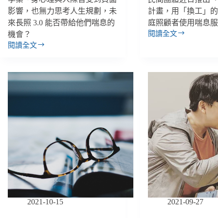
影響，也無力思考人生規劃，未
計畫，用「換工」
來長照 3.0 能否帶給他們喘息的
庭照顧者使用喘息
閱讀全文
機會？
【雙
閱讀全文
週
郭
報
昱
｜
宜
10/27-
／
11/9】
照
「互
顧
助
家
喘
人
息」
是
計
孝
畫
順
創
或
造
不
三
得
贏、
不？
原
2021-10-15
2021-09-27
長
住
照