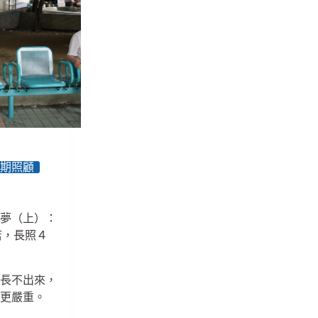
部
長
照
10
大
缺
失：
ABC
級
據
點
背
長期照顧
離
初
衷，
噩夢（上）：
資
源
店，長照４
疊
加
傾
果長不出來，
斜、
會更嚴重。
執