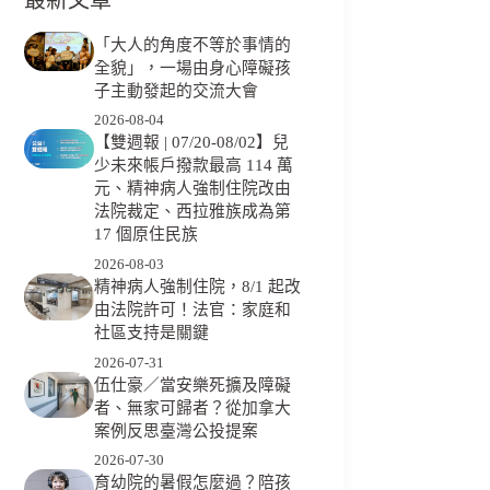
「大人的角度不等於事情的
全貌」，一場由身心障礙孩
子主動發起的交流大會
2026-08-04
【雙週報 | 07/20-08/02】兒
少未來帳戶撥款最高 114 萬
元、精神病人強制住院改由
法院裁定、西拉雅族成為第
17 個原住民族
2026-08-03
精神病人強制住院，8/1 起改
由法院許可！法官：家庭和
社區支持是關鍵
2026-07-31
伍仕豪／當安樂死擴及障礙
者、無家可歸者？從加拿大
案例反思臺灣公投提案
2026-07-30
育幼院的暑假怎麼過？陪孩