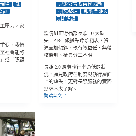
輩
動現場
銀
兒少安置＆替代照顧
送
照顧
研究整理
銀髮樂齡＆
上
長期照顧
溫
移工壓力，家
飽
鬥
監院糾正衛福部長照 10 大缺
與
失：ABC 級據點背離初衷，資
溫
很重要，我們
暖
源疊加傾斜、執行效益低、無稽
甚至社會能將
核機制、權責分工不明
人」或「照顧
長照 2.0 經費執行率過低的狀
況，顯見政府在制度與執行層面
上的缺失，更對長照服務的實際
需求不太了解。
閱讀全文
監
院
糾
正
衛
福