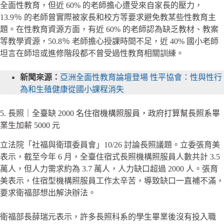
全面性教育，但近 60% 的老師擔心遭受來自家長的壓力，
13.9％ 的老師曾實際被家長和校方等要求避免教某些性教育主
題。在性教育資源方面，有近 60% 的老師認為缺乏教材、教案
等教學資源，50.8％ 老師擔心授課時間不足，近 40% 國小老師
坦言在師培或進修階段都不曾受過性教育相關訓練。
新聞來源：
亞洲全面性教育論壇登場 性平協會：性與性行
為和生殖健康從國小課程消失
5. 長照｜全臺缺 2000 名住宿機構照服員，政府打算幫長照系畢
業生加薪 5000 元
立法院「社福與衛環委員會」10/26 討論長照議題。立委張育美
表示，截至今年 6 月，全臺住宿式長照機構照服員人數共計 3.5
萬人，但人力需求約為 3.7 萬人，人力缺口超過 2000 人。張育
美表示，住宿型機構照服員工作太辛苦，導致缺口一直補不滿，
要求衛福部想出解決辦法。
衛福部長薛瑞元表示，許多長照科系的學生畢業後沒有投入職