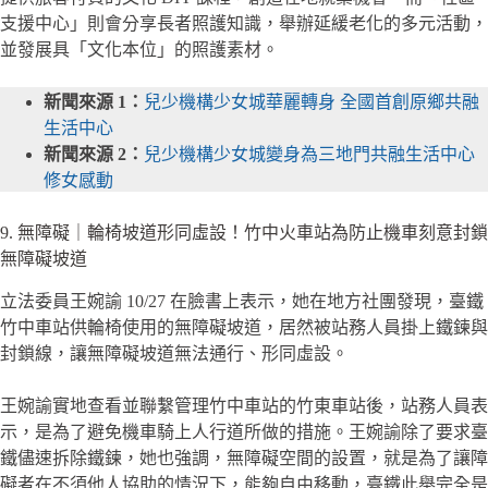
支援中心」則會分享長者照護知識，舉辦延緩老化的多元活動，
並發展具「文化本位」的照護素材。
新聞來源 1：
兒少機構少女城華麗轉身 全國首創原鄉共融
生活中心
新聞來源 2：
兒少機構少女城變身為三地門共融生活中心
修女感動
9. 無障礙｜輪椅坡道形同虛設！竹中火車站為防止機車刻意封鎖
無障礙坡道
立法委員王婉諭 10/27 在臉書上表示，她在地方社團發現，臺鐵
竹中車站供輪椅使用的無障礙坡道，居然被站務人員掛上鐵鍊與
封鎖線，讓無障礙坡道無法通行、形同虛設。
王婉諭實地查看並聯繫管理竹中車站的竹東車站後，站務人員表
示，是為了避免機車騎上人行道所做的措施。王婉諭除了要求臺
鐵儘速拆除鐵鍊，她也強調，無障礙空間的設置，就是為了讓障
礙者在不須他人協助的情況下，能夠自由移動，臺鐵此舉完全是