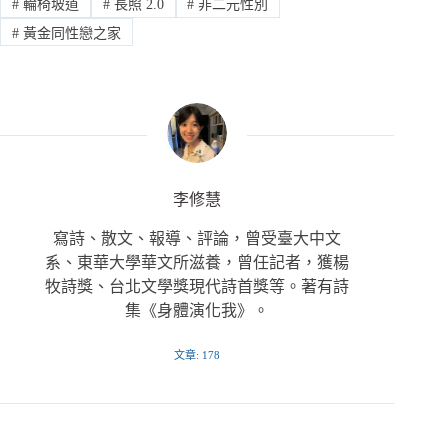
#
輪椅坡道
#
長照 2.0
#
非二元性別
#
黃金同性戀之家
李修慧
寫詩、散文、報導、評論，曾受臺大中文
系、東華大學華文所滋養，曾任記者，獲楊
牧詩獎、台北文學獎現代詩首獎等。著有詩
集《身體演化我》。
文章: 178