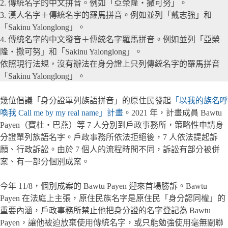
2. 傳統名字的中文拼音。例如「亞榮隆・撒可努」。
3. 漢人名字＋傳統名字的羅馬拼音。例如並列「戴志強」和
「Sakinu Yalonglong」。
4. 傳統名字的中文發音＋傳統名字羅馬拼音。例如並列「亞榮
隆・撒可努」和「Sakinu Yalonglong」。
依照現行法規，沒有辦法在身分證上只列傳統名字的羅馬拼音
「Sakinu Yalonglong」。
幾位倡議「身分證單列族語拼音」的原住民發起
「以我的族名呼
喚我 Call me by my real name」計畫
。2021 年，計畫成員 Bawtu
Payen（寶杜・巴燕）等 7 人分別到戶政事務所，策略性申請身
分證單列族語名字。戶政事務所依法拒絕後，7 人依法提起訴
願、行政訴訟。由於 7 個人的流程時間不同，訴訟有部分被併
案、有一部分個別成案。
今年 11/8，個別成案的 Bawtu Payen 迎來首場勝訴。Bawtu
Payen 在法庭上主張，原住民族名字是原住民「身分認同權」的
重要內涵，戶政事務所禁止他把身分證的名字登記為 Bawtu
Payen，讓他被迫放棄使用傳統名字，或只能勉強使用毫無關聯