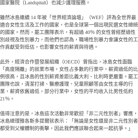
國家醫院（Landspitali）也減少護理服務。
雖然冰島連續 14 年被「世界經濟論壇」（WEF）評為全世界最
適合女性生活及工作的國家，也是全球第一個出現民選女性總統
的國家。然而，罷工團隊表示，有超過 40％ 的女性曾經歷過性
別歧視及性別暴力，而他們也認為，職場性別暴力會讓女性的工
作貢獻受到低估，也影響女性的薪資與待遇。
此外，經濟合作暨發展組織（OECD）曾指出，冰島女性面臨
「高度隔離」的就業市場，女性占多數的行業中，薪資過低的比
例很高，且冰島的性別薪資差距比義大利、比利時更嚴重。罷工
團隊也說，清潔打掃、醫療護理、兒童照顧等由女性主導的行
業，薪資依舊過低，部分行業中，女性的平均收入比男性低約
21％。
值得注意的是，冰島這次活動非常歡迎「非二元性別者」響應，
冰島總理雅各斯多提爾就表示：「無論是女性還是非二元性別者
都受到父權體制的衝擊，因此我們應該聯合起來一起抗爭。」