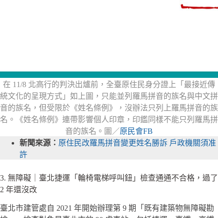
在 11/8 北高行的判決出爐前，全臺原住民身分證上「最接近傳
統文化的呈現方式」如上圖，只能並列羅馬拼音的族名與中文拼
音的族名，但受限於《姓名條例》，沒辦法只列上羅馬拼音的族
名。《姓名條例》連帶影響個人印章，印鑑同樣不能只列羅馬拼
音的族名。圖／
原民會FB
新聞來源：
原住民改羅馬拼音變更姓名勝訴 戶政機關須准
許
3. 無障礙｜臺北捷運「輪椅電梯呼叫鈕」檢查通通不合格，過了
2 年還沒改
臺北市建管處自 2021 年開始辦理第 9 期「既有建築物無障礙勘