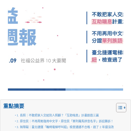
重點摘要
1. 長照｜不敢把家人交給別人照顧？「互助喘息」計畫創造三贏
2. 原住民｜不用再勉強用中文字，原住民「單列羅馬拼音名字」訴訟勝訴！
3. 無障礙｜臺北捷運「輪椅電梯呼叫鈕」檢查通通不合格，過了 2 年還沒改