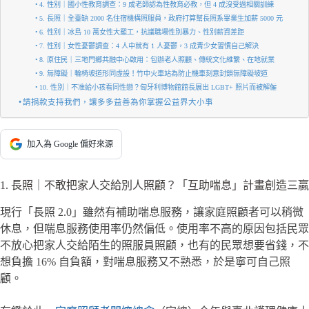
4. 性別｜國小性教育調查：9 成老師認為性教育必教，但 4 成沒受過相關訓練
5. 長照｜全臺缺 2000 名住宿機構照服員，政府打算幫長照系畢業生加薪 5000 元
6. 性別｜冰島 10 萬女性大罷工，抗議職場性別暴力、性別薪資差距
7. 性別｜女性憂鬱調查：4 人中就有 1 人憂鬱，3 成青少女習慣自己解決
8. 原住民｜三地門鄉共融中心啟用：包辦老人照顧、傳統文化維繫、在地就業
9. 無障礙｜輪椅坡道形同虛設！竹中火車站為防止機車刻意封鎖無障礙坡道
10. 性別｜不准給小孩看同性戀？匈牙利博物館館長展出 LGBT+ 照片而被解僱
請捐款支持我們，讓多多益善為你掌握公益界大小事
加入為 Google 偏好來源
1. 長照｜不敢把家人交給別人照顧？「互助喘息」計畫創造三贏
現行「長照 2.0」雖然有補助喘息服務，讓家庭照顧者可以稍微
休息，但喘息服務使用率仍然偏低。使用率不高的原因包括民眾
不放心把家人交給陌生的照服員照顧，也有的民眾想要省錢，不
想負擔 16% 自負額，對喘息服務又不熟悉，於是寧可自己照
顧。