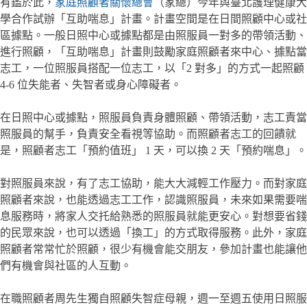
有鑑於此，
家庭照顧者關懷總會
（家總）今年與臺北護理健康大
學合作試辦「互助喘息」計畫。計畫空間是在日間照顧中心或社
區據點。一般日照中心或據點都是由照服員一對多的帶領活動、
進行照顧，「互助喘息」計畫則鼓勵家庭照顧者來中心、據點當
志工，一位照服員搭配一位志工，以「2 對多」的方式一起照顧
4-6 位失能者、失智者或身心障礙者。
在日照中心或據點，照服員負責身體照顧、帶領活動，志工責當
照服員的幫手，負責安全看視等協助。而照顧者志工的回饋就
是，照顧者志工「預約值班」 1 天，可以換 2 天「預約喘息」。
對照服員來說，有了志工協助，能大大減輕工作壓力。而對家庭
照顧者來說，也能透過志工工作，認識照服員，未來如果需要喘
息服務時，將家人交托給熟悉的照服員就能更安心。對想要省錢
的民眾來說，也可以透過「換工」的方式取得服務。此外，家庭
照顧者常常忙於照顧，很少有機會能交朋友，參加計畫也能讓他
們有機會與社區的人互動。
在職照顧者周先生獨自照顧失智症母親，週一至週五使用日照服