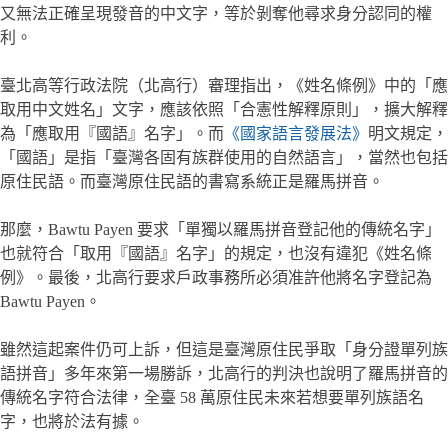
又無法正確呈現發音的中文字，等於剝奪他尋求身分認同的權
利。
臺北高等行政法院（北高行）審理指出，《姓名條例》中的「應
取用中文姓名」文字，應該依照「合憲性解釋原則」，擴大解釋
為「應取用『國語』名字」。而
《國家語言發展法》
明文規定，
「國語」是指「臺灣各固有族群使用的自然語言」，當然也包括
原住民語。而臺灣原住民語的書寫系統正是羅馬拼音。
那麼，Bawtu Payen 要求「單獨以羅馬拼音登記他的傳統名字」
也就符合「取用『國語』名字」的規定，也沒有違犯《姓名條
例》。最後，北高行要求戶政事務所必須准許他將名字登記為
Bawtu Payen。
雖然這起案件仍可上訴，但這是臺灣原住民爭取「身分證單列族
語拼音」多年來第一場勝訴，北高行的判決也說明了羅馬拼音的
傳統名字符合法律，全臺 58 萬原住民未來若想要單列族語名
字，也將於法有據。