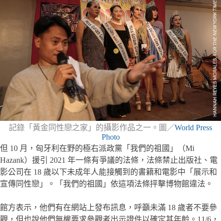
記錄「黃金同性戀之家」的攝影作品之一。圖／
World Press
Photo
但 10 月，匈牙利在野的極右派政黨「我們的祖國」（Mi
Hazank）援引 2021 年一條有爭議的法條，法條禁止出版社、電
影公司在 18 歲以下未成年人能接觸到的書籍和電影中「展示和
宣傳同性戀」。「我們的祖國」依這項法條抨擊博物館違法。
館方表示，他們有在網站上發布訊息，呼籲未滿 18 歲者不要參
觀，但也說他們無權要求參觀者出示證件以確定其年齡。11/6，