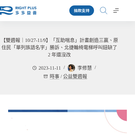
跳
捐款支持
至
主
要
內
容
【雙週報｜10/27-11/9】「互助喘息」計畫創造三贏、原
住民「單列族語名字」勝訴、北捷輪椅電梯呼叫鈕缺了
2 年還沒改
2023-11-11
李修慧
時事
/
公益雙週報