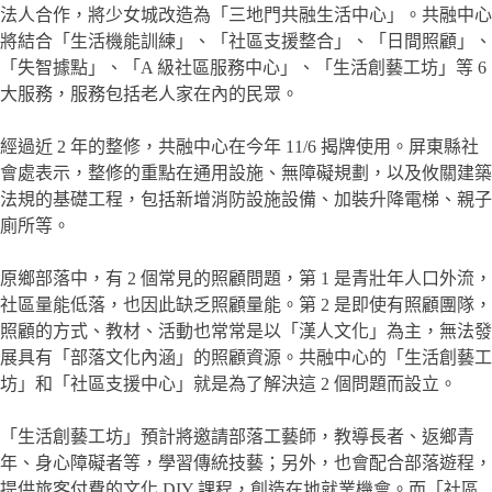
法人合作，將少女城改造為「三地門共融生活中心」。共融中心
將結合「生活機能訓練」、「社區支援整合」、「日間照顧」、
「失智據點」、「A 級社區服務中心」、「生活創藝工坊」等 6
大服務，服務包括老人家在內的民眾。
經過近 2 年的整修，共融中心在今年 11/6 揭牌使用。屏東縣社
會處表示，整修的重點在通用設施、無障礙規劃，以及攸關建築
法規的基礎工程，包括新增消防設施設備、加裝升降電梯、親子
廁所等。
原鄉部落中，有 2 個常見的照顧問題，第 1 是青壯年人口外流，
社區量能低落，也因此缺乏照顧量能。第 2 是即使有照顧團隊，
照顧的方式、教材、活動也常常是以「漢人文化」為主，無法發
展具有「部落文化內涵」的照顧資源。共融中心的「生活創藝工
坊」和「社區支援中心」就是為了解決這 2 個問題而設立。
「生活創藝工坊」預計將邀請部落工藝師，教導長者、返鄉青
年、身心障礙者等，學習傳統技藝；另外，也會配合部落遊程，
提供旅客付費的文化 DIY 課程，創造在地就業機會。而「社區