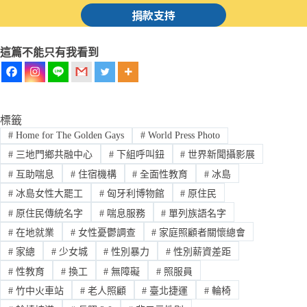
捐款支持
這篇不能只有我看到
標籤
#
Home for The Golden Gays
#
World Press Photo
#
三地門鄉共融中心
#
下組呼叫鈕
#
世界新聞攝影展
#
互助喘息
#
住宿機構
#
全面性教育
#
冰島
#
冰島女性大罷工
#
匈牙利博物館
#
原住民
#
原住民傳統名字
#
喘息服務
#
單列族語名字
#
在地就業
#
女性憂鬱調查
#
家庭照顧者關懷總會
#
家總
#
少女城
#
性別暴力
#
性別薪資差距
#
性教育
#
換工
#
無障礙
#
照服員
#
竹中火車站
#
老人照顧
#
臺北捷運
#
輪椅