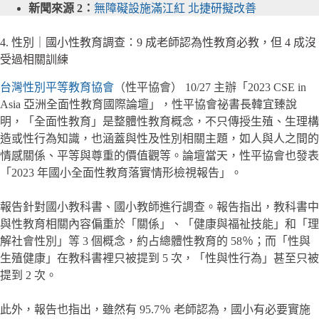
新聞來源 2：
無障礙設施滿江紅 北捷研擬改善
4. 性別｜國小性教育調查：9 成老師認為性教育必教，但 4 成沒
受過相關訓練
台灣性別平等教育協會
（性平協會） 10/27 主辦「2023 CSE in
Asia 亞洲全面性教育國際論壇」，性平協會祕書長韓宜臻說
明，「全面性教育」是整體性教育概念，不只傳授生殖、生理構
造或性行為知識，也涵蓋與性及性別相關主題，如人與人之間的
情感關係、平等與尊重的價值觀等。論壇當天，性平協會也發表
「2023 年國小全面性教育落實情形檢視報告」。
報告針對國小教科書、國小教師進行調查。報告指出，教科書中
與性教育相關內容偏重於「關係」、「健康與福祉技能」和「理
解社會性別」等 3 個概念，約占總體性教育的 58％；而「性與
生殖健康」在教科書裡只被提到 5 次，「性與性行為」甚至只被
提到 2 次。
此外，報告也指出，雖然有 95.7％ 老師認為，國小有必要實施