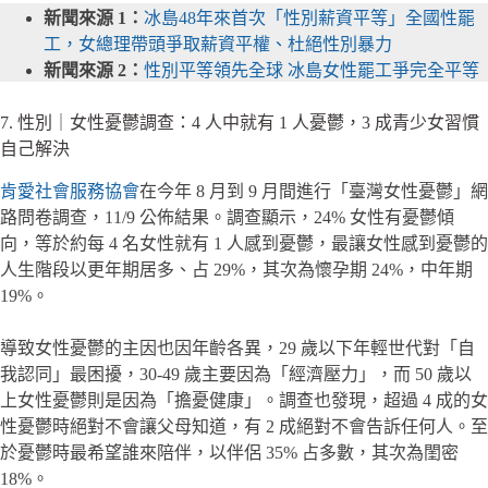
新聞來源 1：
冰島48年來首次「性別薪資平等」全國性罷
工，女總理帶頭爭取薪資平權、杜絕性別暴力
新聞來源 2：
性別平等領先全球 冰島女性罷工爭完全平等
7. 性別｜女性憂鬱調查：4 人中就有 1 人憂鬱，3 成青少女習慣
自己解決
肯愛社會服務協會
在今年 8 月到 9 月間進行「臺灣女性憂鬱」網
路問卷調查，11/9 公佈結果。調查顯示，24% 女性有憂鬱傾
向，等於約每 4 名女性就有 1 人感到憂鬱，最讓女性感到憂鬱的
人生階段以更年期居多、占 29%，其次為懷孕期 24%，中年期
19%。
導致女性憂鬱的主因也因年齡各異，29 歲以下年輕世代對「自
我認同」最困擾，30-49 歲主要因為「經濟壓力」，而 50 歲以
上女性憂鬱則是因為「擔憂健康」。調查也發現，超過 4 成的女
性憂鬱時絕對不會讓父母知道，有 2 成絕對不會告訴任何人。至
於憂鬱時最希望誰來陪伴，以伴侶 35% 占多數，其次為閨密
18%。