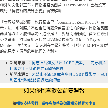
匈牙利文化部宣布，博物館館長西蒙（Laszlo Simon）因為沒有
履行「博物館的法律義務」而被解職。
「世界新聞攝影展」執行長庫里（Joumana El Zein Khoury）表
示，這一系列照片不包含任何露骨或冒犯性的內容，博物館長因
此被解職令人感到震驚，這也是「世界新聞攝影展」首次在歐洲
受到審查。拍攝這組照片的攝影師莫拉萊斯（Hannah Reyes
Morales）也曾表示，匈牙利在野黨的指控，限制了 LGBT+ 族群
的能見度，嚴重危害他們的權利。
新聞來源 1：
同志照片違反「反 LGBT 法案」 匈牙利禁
止未成年人參觀世界新聞攝影展
新聞來源 2
：
未禁止不滿 18 歲者參觀 LGBT 攝影展，匈牙
利國家博物館館長遭政府解職
如果你也喜歡公益雙週報
請
捐款支持我們，讓多多益善為你掌握公益界大小事