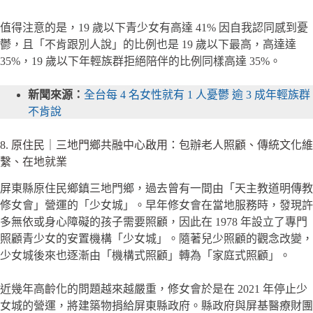
值得注意的是，19 歲以下青少女有高達 41% 因自我認同感到憂
鬱，且「不肯跟別人說」的比例也是 19 歲以下最高，高達達
35%，19 歲以下年輕族群拒絕陪伴的比例同樣高達 35%。
新聞來源：
全台每 4 名女性就有 1 人憂鬱 逾 3 成年輕族群
不肯說
8. 原住民｜三地門鄉共融中心啟用：包辦老人照顧、傳統文化維
繫、在地就業
屏東縣原住民鄉鎮三地門鄉，過去曾有一間由「天主教道明傳教
修女會」營運的「少女城」。早年修女會在當地服務時，發現許
多無依或身心障礙的孩子需要照顧，因此在 1978 年設立了專門
照顧青少女的安置機構「少女城」。隨著兒少照顧的觀念改變，
少女城後來也逐漸由「機構式照顧」轉為「家庭式照顧」。
近幾年高齡化的問題越來越嚴重，修女會於是在 2021 年停止少
女城的營運，將建築物捐給屏東縣政府。縣政府與屏基醫療財團