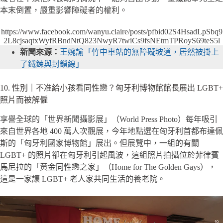
本末倒置，嚴重影響障礙者的權利。
https://www.facebook.com/wanyu.claire/posts/pfbid02S4HsadLpSbq9
2L8cjsaqtxWyfRBndNtQ823NwyR7twiCs9fsNEtmTPRoyS69teS5l
新聞來源：
王婉諭「竹中車站的無障礙坡道，居然被掛上
了鐵鍊與封鎖線」
10. 性別｜不准給小孩看同性戀？匈牙利博物館館長展出 LGBT+
照片而被解僱
享譽全球的「世界新聞攝影展」（World Press Photo）每年吸引
來自世界各地 400 萬人次觀展，今年地點選在匈牙利首都布達佩
斯的「匈牙利國家博物館」展出。但展覽中，一組的有關
LGBT+ 的照片卻在匈牙利引起風波，這組照片拍攝位於菲律賓
馬尼拉的「黃金同性戀之家」（Home for The Golden Gays），
這是一家讓 LGBT+ 老人家共同生活的養老院。