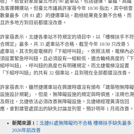
檢」，檢查對象是臺北市的 90 處車站，包括捷運、臺鐵、高鐵
及客運轉運站。但臺北市議員許家蓓今年 10/30 指出，其中檢查
數量最多（共 81 處）的捷運車站，勘檢結果竟全數不合格，而
且許多地方到目前都還沒改善。
許家蓓表示，北捷各車站不符規定的項目中，以「樓梯扶手不符
合規定」最多，共 35 處車站不合格，截至今年 10/30 只改善 5
處車站。其次則是電梯的「下組呼叫鈕」。依照法規，電梯內必
須設置緊急呼叫鈕，且必須設有一組較低、適合輪椅高度的「下
組呼叫鈕」，呼叫鈕的高度也有明確規定。而北捷電梯沒設置
「下組呼叫鈕」的共有 32 個車站，且到現在全部都還沒改善。
許家蓓表示，雖然捷運車站在興建時還沒有頒布「建築物無障礙
設施設計規範」，但是，無障礙設施的規定與時俱進，法規也溯
及既往，北捷依法必須改善無障礙設施。北捷總經理黃清信回
應，會對建管處提出的缺失討論並列管，預計明年 1 月底改善。
新聞來源 1：
北捷81處無障礙均不合格 樓梯扶手缺失最多
2026年前改善