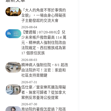
「大人的角度不等於事情的
全貌」，一場由身心障礙孩
子主動發起的交流大會
2026-08-04
【雙週報 | 07/20-08/02】兒
少未來帳戶撥款最高 114 萬
元、精神病人強制住院改由
法院裁定、西拉雅族成為第
17 個原住民族
2026-08-03
精神病人強制住院，8/1 起改
由法院許可！法官：家庭和
社區支持是關鍵
2026-07-31
伍仕豪／當安樂死擴及障礙
者、無家可歸者？從加拿大
案例反思臺灣公投提案
2026-07-30
育幼院的暑假怎麼過？陪孩