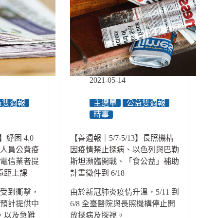
被
獎
圍
多
毆
位
音
樂
人
支
持
2021-05-14
LGBT+、
立
益雙週報
主選單
公益雙週報
委
時事
呼
籲
】紓困 4.0
【善週報｜5/7-5/13】長照機構
提
構人員公費疫
因疫情禁止探病、以色列與巴勒
高
帕
、電信業者提
斯坦瀕臨開戰、「食公益」補助
運
勢遠距上課
計畫徵件到 6/18
得
情受到衝擊，
牌
由於新冠肺炎疫情升溫，5/11 到
獎
：預計提供中
6/8 全臺醫院與長照機構停止開
金、
元，以及急難
放探病及探視。