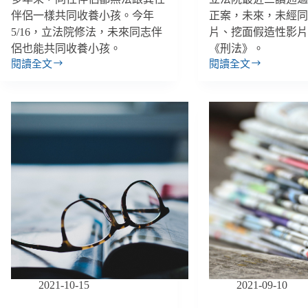
伴侶一樣共同收養小孩。今年
正案，未來，未經
5/16，立法院修法，未來同志伴
片、挖面假造性影
侶也能共同收養小孩。
《刑法》。
閱讀全文
閱讀全文
【雙
【雙
週
週
報
報
｜
｜
5/12-
12/30-
5/25】
1/13】
同
「數
志
位
伴
性
侶
犯
「共
罪」
同
納
收
入
養」
刑
修
法、
法、
《氣
2021-10-15
2021-09-10
臺
候