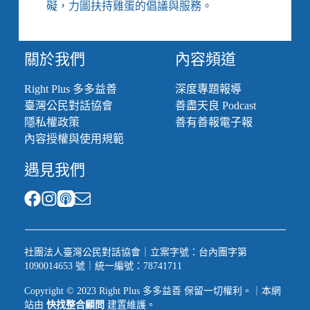
礙，力圖扶持雞蛋的倡議與服務。
關於我們
內容頻道
Right Plus 多多益善
深度專題報導
臺灣公民對話協會
善盡天良 Podcast
隱私權政策
善有善報電子報
內容授權與使用規範
遇見我們
社團法人臺灣公民對話協會｜立案字號：台內團字第
1090014653 號｜統一編號：78741711
Copyright © 2023 Right Plus 多多益善 保留一切權利。｜本網
站由
快找整合顧問
建置維護。