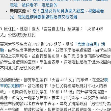
竟嗆：被偷看不一定是對的
新聞來源 4：
怒！宜蘭女消防員遭闖入寢室、裸體被看
光 罹急性精神創傷請假治療又被刁難
3. 原住民、性別｜臺大「言論自由月」惹爭議：「火冒 4.05
丈」公然歧視原住民
臺灣大學學生會在 4/17 到 5/16 期間，舉辦
「言論自由月」活
動
，由學生會準備大塊白布條，並借下學校幾處空間，由學生填
寫線上表單報名，並自行繪製布條，製作完成後後再將布條懸掛
於學生會借到的空間。學生會表示，這項活動是為了促進校園內
不同意見與想法的交流。
活動開始後，卻有學生製作「火冒 4.05 丈」的布條，在登記
表
單的說明欄
中，發起者寫下「原住民特權是政府對平地人的暴
政」，明顯針對原住民學生「加權 1.35 倍」的升學補償措施。
此外，還有另一塊爭議布條，被畫上肛門圖樣，以及許多血印，
雖然布條的發起者在表單中表示，是為了抗議政府「男性性行為
永不得捐血」的歧視政策，但布條遠看只能看見圖像，不少人誤