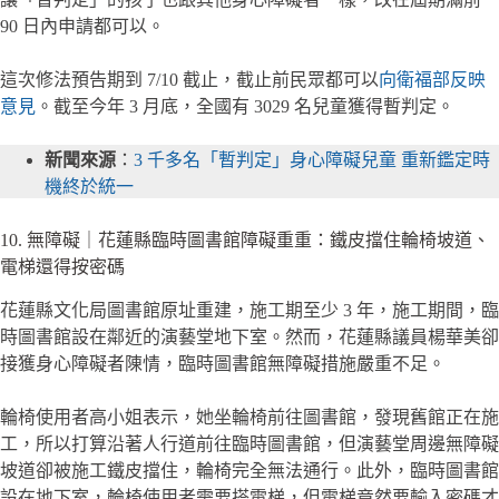
90 日內申請都可以。
這次修法預告期到 7/10 截止，截止前民眾都可以
向衛福部反映
意見
。截至今年 3 月底，全國有 3029 名兒童獲得暫判定。
新聞來源
：
3 千多名「暫判定」身心障礙兒童 重新鑑定時
機終於統一
10. 無障礙｜花蓮縣臨時圖書館障礙重重：鐵皮擋住輪椅坡道、
電梯還得按密碼
花蓮縣文化局圖書館原址重建，施工期至少 3 年，施工期間，臨
時圖書館設在鄰近的演藝堂地下室。然而，花蓮縣議員楊華美卻
接獲身心障礙者陳情，臨時圖書館無障礙措施嚴重不足。
輪椅使用者高小姐表示，她坐輪椅前往圖書館，發現舊館正在施
工，所以打算沿著人行道前往臨時圖書館，但演藝堂周邊無障礙
坡道卻被施工鐵皮擋住，輪椅完全無法通行。此外，臨時圖書館
設在地下室，輪椅使用者需要搭電梯，但電梯竟然要輸入密碼才