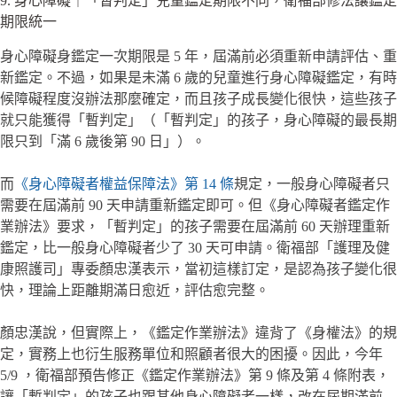
9. 身心障礙｜「暫判定」兒童鑑定期限不同，衛福部修法讓鑑定
期限統一
身心障礙身鑑定一次期限是 5 年，屆滿前必須重新申請評估、重
新鑑定。不過，如果是未滿 6 歲的兒童進行身心障礙鑑定，有時
候障礙程度沒辦法那麼確定，而且孩子成長變化很快，這些孩子
就只能獲得「暫判定」（「暫判定」的孩子，身心障礙的最長期
限只到「滿 6 歲後第 90 日」）。
而
《身心障礙者權益保障法》第 14 條
規定，一般身心障礙者只
需要在屆滿前 90 天申請重新鑑定即可。但《身心障礙者鑑定作
業辦法》要求，「暫判定」的孩子需要在屆滿前 60 天辦理重新
鑑定，比一般身心障礙者少了 30 天可申請。衛福部「護理及健
康照護司」專委顏忠漢表示，當初這樣訂定，是認為孩子變化很
快，理論上距離期滿日愈近，評估愈完整。
顏忠漢說，但實際上，《鑑定作業辦法》違背了《身權法》的規
定，實務上也衍生服務單位和照顧者很大的困擾。因此，今年
5/9 ，衛福部預告修正《鑑定作業辦法》第 9 條及第 4 條附表，
讓「暫判定」的孩子也跟其他身心障礙者一樣，改在屆期滿前