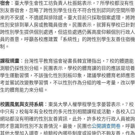
宿舍
：臺大學生會性工坊負責人杜振銘表示，7 所學校都沒有性
別友善宿舍，忽略了跨性別學生住在不符合性別認同的空間所帶
來的不安感、不適感與排除感。臺大目前只採取個案處理，將跨
性別安排到單人房或教職員宿舍。民團表示，就算有學校已針對
跨性別學生提供個別處遇，但這些處遇仍舊高度仰賴個別行政人
員的善意，呼籲各校應建置「系統性」的跨性別學生友善住宿機
制。
課程規畫
：台灣性平教育協會祕書長韓宜臻指出，7 校的體適能
測驗仍採性別分組。民團表示，學校的體育課的目的應該是培養
學生運動習慣，不該強化性別刻板印象，建議學校體育老師應思
考並嘗試改變教學習慣，不以性別作為分組的唯一考量，改以學
生的體育能力來分組。
校園風氣與支持系統
：東吳大學人權學程學生李晏蓉表示，7 校
中只有 2 校每年有全校性的多元性別相關課程或活動，各校入口
網站都沒有明確的性別友善資訊，此外，許多校方行政人員被詢
問才意識到性別不友善情況。最後，民團也
公開調查問卷
，呼籲
其他大學加入調查，檢驗校內哪些制度或設施仍不夠友善，作為