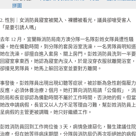
拼圖
2. 性別｜女消防員寢室被闖入、裸體被看光，議員卻嗆受害人
「是要引誘人嗎」
去年 12 月，宜蘭縣消防局南方澳分隊一名隊彭姓女隊員遭性騷
擾。她在備勤時間，到分隊的套房浴室洗澡，一名男隊員明知道
她在洗澡，卻擅自進入套房、關上房門。彭姓消防員洗到一半要
回寢室拿東西，她認為寢室內沒人，於是沒穿衣服就離開浴室，
卻撞見男隊員，她馬上躲回浴室並要對方離開。
事發後，彭姓隊員出現出現幻聽等症狀，被診斷為急性創傷壓力
反應，必須休養治療 2 個月。她打算向消防局請「公傷假」，消
防局和長官卻認為備勤時間不屬於工作時間，否決她的假。但當
她改申請病假，長官又以人力不足等理由刁難，幫彭姓消防員上
呈病假的主管更被調職，她只好繼續工作。
彭姓消防員回到工作崗位後 3 天，病情急速惡化，醫生建議住院
治療，但在她等待病床期間，分隊與消防局仍再次拒絕她的病假