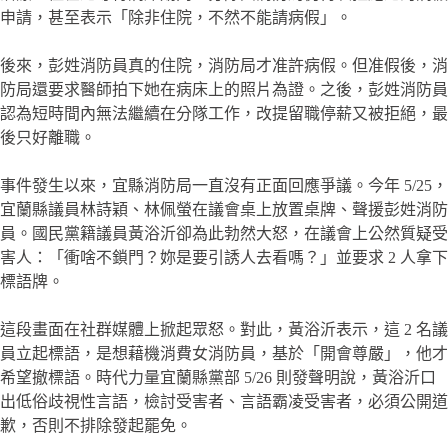
申請，甚至表示「除非住院，不然不能請病假」。
後來，彭姓消防員真的住院，消防局才准許病假。但准假後，消
防局還要求醫師拍下她在病床上的照片為證。之後，彭姓消防員
認為短時間內無法繼續在分隊工作，改提留職停薪又被拒絕，最
後只好離職。
事件發生以來，宜縣消防局一直沒有正面回應爭議。今年 5/25，
宜蘭縣議員林詩穎、林佩螢在議會桌上放置桌牌、聲援彭姓消防
員。國民黨籍議員黃浴沂卻為此勃然大怒，在議會上公然質疑受
害人：「衝啥不鎖門？妳是要引誘人去看嗎？」並要求 2 人拿下
標語牌。
這段畫面在社群媒體上掀起眾怒。對此，黃浴沂表示，這 2 名議
員立起標語，是想藉機消費女消防員，基於「開會尊嚴」，他才
希望撤標語。時代力量宜蘭縣黨部 5/26 則發聲明說，黃浴沂口
出低俗歧視性言語，檢討受害者、言語霸凌受害者，必須公開道
歉，否則不排除發起罷免。