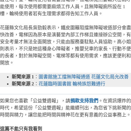
能使用，每次使用都需要麻煩工作人員。且無障礙廁所設在 1
樓，輪椅使用者若有生理需求都得告知工作人員。
花蓮縣文化局長吳勁毅表示，鐵皮圍籬阻擋無障礙坡道部分會盡
快改善，電梯因為原本是演藝堂內部工作梯且連接辦公空間，有
安全考量才無法全面開放，只能由服務臺駐點人員協助。高小姐
則表示，不只是她這種身心障礙者，推嬰兒車的家長、行動不便
的長者，對於無障礙空間、電梯等都有使用需求，應該更便利和
開放。
新聞來源 1
：
圖書館施工擋無障礙通道 花蓮文化局允改善
新聞來源 2
：
花蓮臨時圖書館 輪椅族怨難通行
如果您也喜歡「公益雙週報」，請
捐款支持我們
。在資訊爆炸的
時代，希望這份「公益雙週報」能繼續刊出，為您省下挑新聞的
時間與精力，讓您能把時間與精神花在更有意義的公益事務上。
這篇不能只有我看到