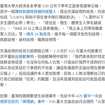
臺灣大學大經濟系系學會 5/20 公布下學年正副會長選舉公報，
其中一組
陳姓和謝姓搭檔的候選人
，提出充滿歧視的政見，內容
包括「LGBTQ 與狗不得在會中辦打傳說對決」、「A 罩杯以下
女生國防必修 2 學分」、「原住民、僑生、體育生入學名額減
少」、「BMI 20 以上禁止搭乘電梯」、「禁止系上同學與職業
軍人交往」等。
總共 16 點政見
，幾乎每一項都涉及性別歧視、
族群歧視、身材歧視、職業歧視等。
充滿歧視的政見引起網路公憤。 2 人也於 5/21 在臺大的臉書交
流平臺貼出
道歉聲明
，但道歉聲明中提到：「我們原來對於特定
族群並無惡意，也沒有任何私人仇恨。只是由於我們不成熟的行
為以及玩笑話尺寸拿捏的不恰當，讓這些偏激的言論出現在選舉
公報上。」這段話讓許多人更加氣憤，認為 2 人無法理解自己的
行為已經超過「玩笑」的範圍，且沒有意識到這些話可能造成傷
害。
近期，臺灣校園頻繁發生歧視事件，包括今年
4/29 臺中一中歧
視原住民的「烯環鈉」事件
、5/16 臺大言論自由月出現的「火冒