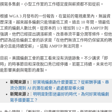
撰寫多集劇，小型工作室的工作穩定度與薪資都不如從前。
根據 WGA 3 月發布的一份報告，在當前的電視產業內，無論資
歷深淺，越來越多編劇只能領最低工資。過去 10 年間，領最低
工資的編劇人數比例，從原本的 1/3 增加到 1/2。而 AMPTP 則
強調，他們已經提出調漲薪資、改善串流平臺分潤等條件，但他
們認為這些編劇工會的訴求是「在他們無須工作時仍保留其約聘
身分且能持續受薪」，這點 AMPTP 無法同意。
目前，美國編劇工會的罷工看來沒有消退跡象。不少講求「即
時」的時事節目和深夜脫口秀已經停播，若罷工持續，未來也可
能影響美劇與電影的產製。
新聞來源 1
：
好萊塢編劇為什麼要罷工？從薪酬爭議、串
流分潤到 AI 的潛在威脅，處處都是導火線
新聞來源 2
：
明明是對影迷最好的時代，為何好萊塢編劇
寫手還要罷工？