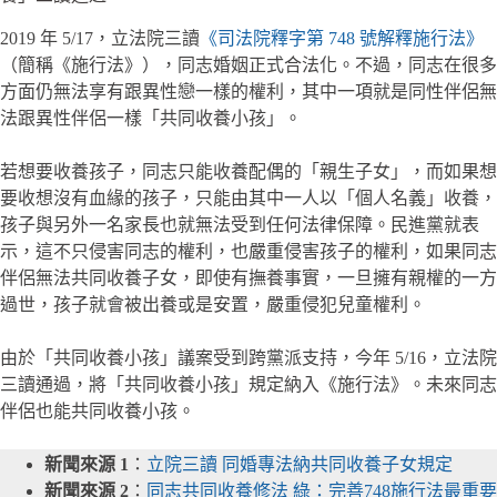
2019 年 5/17，立法院三讀
《司法院釋字第 748 號解釋施行法》
（簡稱《施行法》），同志婚姻正式合法化。不過，同志在很多
方面仍無法享有跟異性戀一樣的權利，其中一項就是同性伴侶無
法跟異性伴侶一樣「共同收養小孩」。
若想要收養孩子，同志只能收養配偶的「親生子女」，而如果想
要收想沒有血緣的孩子，只能由其中一人以「個人名義」收養，
孩子與另外一名家長也就無法受到任何法律保障。民進黨就表
示，這不只侵害同志的權利，也嚴重侵害孩子的權利，如果同志
伴侶無法共同收養子女，即使有撫養事實，一旦擁有親權的一方
過世，孩子就會被出養或是安置，嚴重侵犯兒童權利。
由於「共同收養小孩」議案受到跨黨派支持，今年 5/16，立法院
三讀通過，將「共同收養小孩」規定納入《施行法》。未來同志
伴侶也能共同收養小孩。
新聞來源 1
：
立院三讀 同婚專法納共同收養子女規定
新聞來源 2
：
同志共同收養修法 綠：完善748施行法最重要