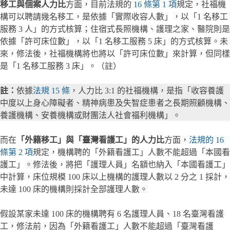
移工與個案人力比
方面，目前法規的
16 條第 1 項
規定，社福機
構可以聘請幾名移工，是依據「實際收容人數」，以「1 名移工
服務 3 人」的方式核算；住宿式長照機構、護理之家、醫院則是
依據「許可床位數」，以「1 名移工服務 5 床」的方式核算。未
來，修法後，社福機構將也將以「許可床位數」來計算，但同樣
是「1 名移工服務 3 床」。（註）
註：
依據
法規 15 條
，人力比 3:1 的社福機構，是指「收容養護
中度以上身心障礙者、精神病患及失智症患者之長期照顧機構、
養護機構、安養機構或財團法人社會福利機構」。
而在
「外籍移工」與「臺灣看護工」的人力比
方面，
法規的 16
條第 2 項
規定，機構聘的「外籍看護工」人數不能超過「本國看
護工」。修法後，將把「護理人員」名額也納入「本國看護工」
中計算，床位規模 100 床以上機構的護理人數以 2 分之 1 採計，
未達 100 床的機構則採計全部護理人數。
假設某家未達 100 床的機構聘有 6 名護理人員、18 名臺灣看護
工，修法前，因為「外籍看護工」人數不能超過「臺灣看護