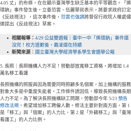
4.05 丈」的布條，在在顯示臺灣學生缺乏基本的平等觀念。「烯
環鈉」事件發生後，立委范雲、伍麗華就表示，將要求政府訂定
《反歧視法》，這次事件後，
范雲也強調
將督促行政院人權處儘
速提出《反歧視法》草案。
相關報導：
4/29 公益雙週報｜臺中一中「烯環鈉」事件還
沒完！校方道歉後，霸凌還在持續
新聞來源
：
國立臺灣大學經濟學系學生會選舉公報
5. 長照｜長照機構人力不足！勞動部放寬移工資格，將增加 1.4
萬名移工看護
長照機構的照服員因為需要同時照顧多名個案，加上機構的服務
對象大多是中重度失能者，工作條件誘因低，導致長照機構長期
人力不足。為了解決長照機構缺工問題，勞動部今年 5/23
預告
修改法規
，希望增加移工聘僱人數。修法主要針對兩方面，第 1
是「移工」與「個案」的人力比，第 2 是「外籍移工」與「臺灣
看護工」的人力比例。