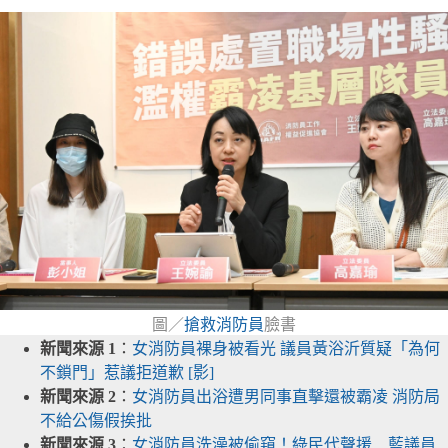
圖／
搶救消防員
臉書
新聞來源 1
：
女消防員裸身被看光 議員黃浴沂質疑「為何
不鎖門」惹議拒道歉 [影]
新聞來源 2
：
女消防員出浴遭男同事直擊還被霸凌 消防局
不給公傷假挨批
新聞來源 3
：
女消防員洗澡被偷窺！綠民代聲援 藍議員