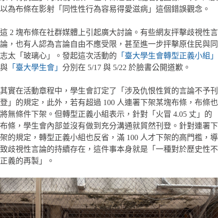
以為布條在影射「同性性行為容易得愛滋病」這個錯誤觀念。
這 2 塊布條在社群媒體上引起廣大討論。有些網友抨擊歧視性言
論，也有人認為言論自由不應受限，甚至進一步抨擊原住民與同
志太「玻璃心」。發起這次活動的
「臺大學生會轉型正義小組」
與
「臺大學生會」
分別在 5/17 與 5/22 於臉書公開道歉。
其實在活動章程中，學生會訂定了「涉及仇恨性質的言論不予刊
登」的規定，此外，若有超過 100 人連署下架某塊布條，布條也
將無條件下架。但轉型正義小組表示，針對「火冒 4.05 丈」的
布條，學生會內部並沒有做到充分溝通就貿然刊登。針對連署下
架的規定，轉型正義小組也反省，滿 100 人才下架的高門檻，導
致歧視性言論的持續存在，這件事本身就是「一種對於歷史性不
正義的再製」。