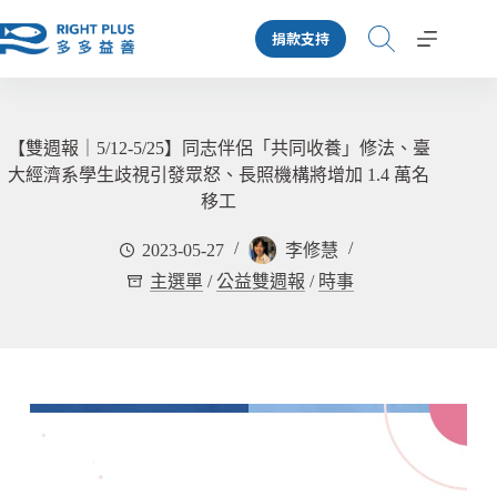
跳
捐款支持
至
主
要
內
容
【雙週報｜5/12-5/25】同志伴侶「共同收養」修法、臺
大經濟系學生歧視引發眾怒、長照機構將增加 1.4 萬名
移工
2023-05-27
李修慧
主選單
/
公益雙週報
/
時事