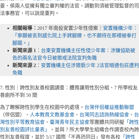
姜、侯兩人從擁有獨立審判權的法官，調動到須被管理監督的司
法事務官，可以說是重判。
相關報導：
2017 年南投安置少年性侵案｜
安置機構少年：
「寧願被丟到感化院上手銬腳鐐，也不願待在那裡被拳打
腳踢。」
新聞來源 1
：
台東安置機構主任性侵少年案：涉嫌協助被
告的兩名法官今日被懲戒法院宣判免職
新聞來源 2
：
安置機構主任涉猥褻少年 2法官暗通包庇遭判
免職
7. 性別｜跨性別友善校園調查：體育課用性別分組、7 所學校友
善廁所不到 50 間
為了瞭解跨性別學生在校園中的處境，
台灣伴侶權益推動聯盟
（伴侶盟）、
人本教育文教基金會
、
台灣同志諮詢熱線協會
、
台
灣性別平等教育協會
、
臺灣青年民主協會
等團體共同研擬
「跨性
別友善校園評比量表」
，並與 7 所大學學生組織合作調查校內跨
性別友善程度，並於 5/17 國際「不再恐同日」發布各校
「跨性