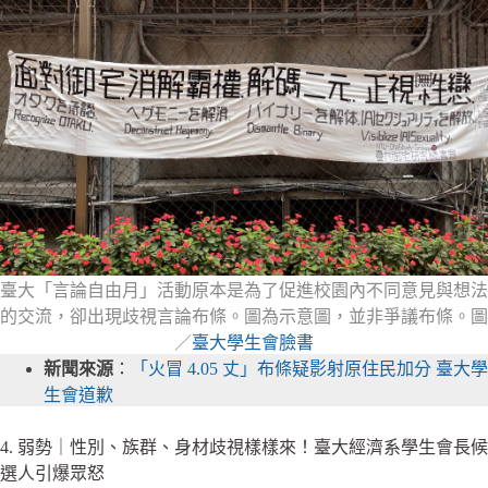
臺大「言論自由月」活動原本是為了促進校園內不同意見與想法
的交流，卻出現歧視言論布條。圖為示意圖，並非爭議布條。圖
／
臺大學生會臉書
新聞來源
：
「火冒 4.05 丈」布條疑影射原住民加分 臺大學
生會道歉
4. 弱勢｜性別、族群、身材歧視樣樣來！臺大經濟系學生會長候
選人引爆眾怒