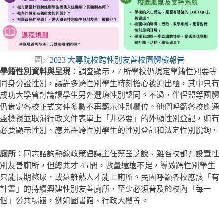
圖／
2023 大專院校跨性別友善校園體檢報告
學籍性別資料與呈現
：調查顯示，7 所學校仍規定學籍性別要等
同身分證性別，讓許多跨性別學生時刻擔心被迫出櫃，其中只有
成功大學曾討論讓學生另外選填性別認同。不過，伴侶盟等團體
仍肯定各校正式文件多數不再顯示性別欄位。他們呼籲各校應通
盤檢視並取消行政文件表單上「非必要」的外顯性別登記，如有
必要顯示性別，應允許跨性別學生的性別登記和法定性別脫鉤。
廁所
：同志諮詢熱線政策倡議主任蔡瑩芝說，雖各校都有設置性
別友善廁所，但總共才 45 間，數量遠遠不足，導致跨性別學生
只能長期憋尿，或遠離熟人才能上廁所。民團呼籲各校應該「有
計畫」的持續興建性別友善廁所，至少必須普及於校內「每一
個」公共場館，例如圖書館、行政大樓等。