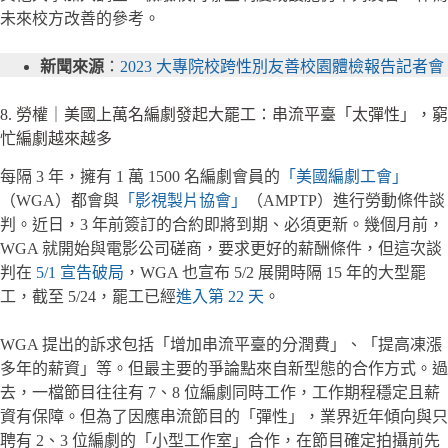
未來校方改善的參考。
新聞來源
：
2023 大專院校跨性別友善校園體檢報告記者會
8. 勞權｜美國上萬名編劇發起大罷工：串流平臺「太彈性」，窮
忙編劇越來越多
每隔 3 年，擁有 1 萬 1500 名編劇會員的
「美國編劇工會」
（WGA）都會與
「影視製片協會」
（AMPTP）進行勞動條件談
判。近日，3 年前簽訂的合約即將到期、必須更新。幾個月前，
WGA 就開始與電影公司磋商，要求更好的薪酬條件，但這次談
判在
5/1 宣告破局
，WGA 也宣布 5/2 展開時隔 15 年的大型罷
工，截至 5/24，罷工已經
進入第 22 天
。
WGA 提出的訴求包括「增加串流平臺的分潤費」、「提高凍漲
多年的薪資」等。但最主要的爭論點來自新型態的合作方式。過
去，一檔節目往往有 7、8 位編劇同時工作，工作期程穩定且薪
資有保障。但為了因應串流節目的「彈性」，業界近年傾向與只
聘有 2、3 位編劇的「小型工作室」合作，在節目確定拍攝前先