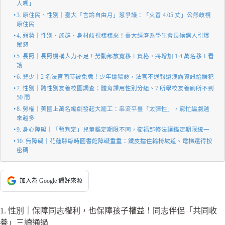
人嗎」
3. 原住民、性別｜臺大「言論自由月」惹爭議：「火冒 4.05 丈」公然歧視
原住民
4. 弱勢｜性別、族群、身材歧視樣樣來！臺大經濟系學生會長候選人引爆
眾怒
5. 長照｜長照機構人力不足！勞動部放寬移工資格，將增加 1.4 萬名移工看
護
6. 兒少｜2 名法官同時被免職！少年遭猥褻，法官不通報還洩露資訊給嫌犯
7. 性別｜跨性別友善校園調查：體育課用性別分組、7 所學校友善廁所不到
50 間
8. 勞權｜美國上萬名編劇發起大罷工：串流平臺「太彈性」，窮忙編劇越
來越多
9. 身心障礙｜「暫判定」兒童鑑定期限不同，衛福部修法讓鑑定期限統一
10. 無障礙｜花蓮縣臨時圖書館障礙重重：鐵皮擋住輪椅坡道、電梯還得按
密碼
加入為 Google 偏好來源
1. 性別｜保障同志權利，也保障孩子權益！同志伴侶「共同收
養」三讀通過