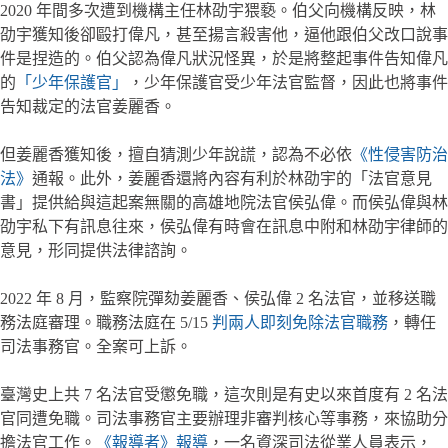
2020 年間多次遭到機構主任林劭宇猥褻。伯父向機構反映，林
劭宇獲知後卻毆打偉凡，甚至揚言殺害他，逼他跟伯父改口說事
件是捏造的。伯父認為偉凡狀況怪異，於是將整起事件告知偉凡
的
「少年保護官」
，少年保護官受少年法官監督，因此也將事件
告知裁定的法官姜麗香。
但姜麗香獲知後，擅自猜測少年說謊，認為不必依
《性侵害防治
法》
通報。此外，姜麗香還將內容有利於林劭宇的「法官意見
書」提供給與這起案無關的高雄地院法官侯弘偉。而侯弘偉與林
劭宇私下有訊息往來，侯弘偉有時會在訊息中附和林劭宇律師的
意見，形同提供法律諮詢。
2022 年 8 月，監察院彈劾姜麗香、侯弘偉 2 名法官，並移送職
務法庭審理。職務法庭在 5/15
判兩人即刻免除法官職務
，轉任
司法事務官。全案可上訴。
臺灣史上共 7 名法官受懲免職，這次則是有史以來首度有 2 名法
官同遭免職。司法事務官主要辦理非審判核心等事務，來協助分
擔法官工作。
《報導者》報導
，一名資深司法從業人員表示，