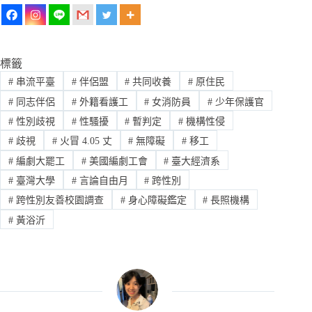
標籤
#
串流平臺
#
伴侶盟
#
共同收養
#
原住民
#
同志伴侶
#
外籍看護工
#
女消防員
#
少年保護官
#
性別歧視
#
性騷擾
#
暫判定
#
機構性侵
#
歧視
#
火冒 4.05 丈
#
無障礙
#
移工
#
編劇大罷工
#
美國編劇工會
#
臺大經濟系
#
臺灣大學
#
言論自由月
#
跨性別
#
跨性別友善校園調查
#
身心障礙鑑定
#
長照機構
#
黃浴沂