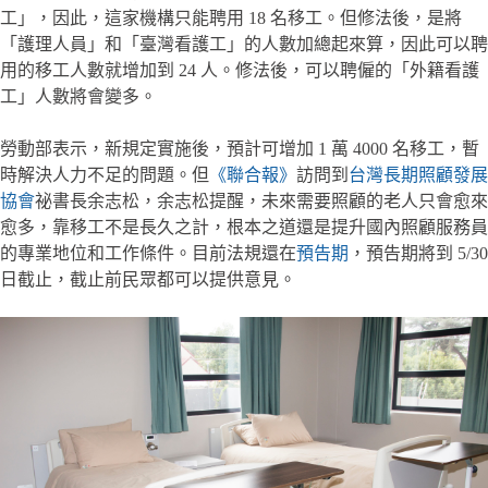
工」，因此，這家機構只能聘用 18 名移工。但修法後，是將
「護理人員」和「臺灣看護工」的人數加總起來算，因此可以聘
用的移工人數就增加到 24 人。修法後，可以聘僱的「外籍看護
工」人數將會變多。
勞動部表示，新規定實施後，預計可增加 1 萬 4000 名移工，暫
時解決人力不足的問題。但
《聯合報》
訪問到
台灣長期照顧發展
協會
祕書長余志松，余志松提醒，未來需要照顧的老人只會愈來
愈多，靠移工不是長久之計，根本之道還是提升國內照顧服務員
的專業地位和工作條件。目前法規還在
預告期
，預告期將到 5/30
日截止，截止前民眾都可以提供意見。