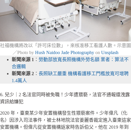
社福機構將改以「許可床位數」，來核准移工看護人數。示意圖
／Photo by
Hush Naidoo Jade Photography
on
Unsplash
新聞來源 1
：
勞動部放寬長照機構外勞名額 業者：算法不
合邏輯
新聞來源 2
：
長照缺工嚴重 機構看護移工門檻放寬可增聘
1.4萬人
6. 兒少｜2 名法官同時被免職！少年遭猥褻，法官不通報還洩露
資訊給嫌犯
2020 年，臺東某少年安置機構發生性猥褻案件。少年偉凡（化
名）因涉入司法事件，被士林地院法官姜麗香裁定進入臺東這家
安置機構。但偉凡從安置機構返家時告訴伯父，他在 2019 年到