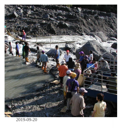
變
學
習
1】
醫
護
助
人
者
的
自
我
覺
察，
與
大
規
模
的
群
2019-09-20
體