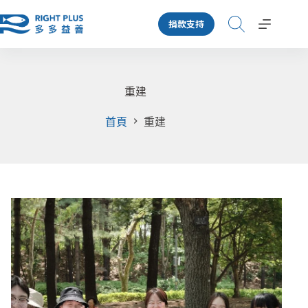
跳
捐款支持
至
主
要
內
容
重建
首頁
重建