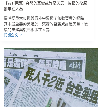
朦
【921 專題】突發的巨變或許是天意，後續的復原
朧
卻事在人為
臺灣從重大災難與意外中累積了無數寶貴的經驗，
其中最重要的莫過於：突發的巨變或許是天意，後
續的重建與復元卻事在人為。
閱讀全文
【921
專
題】
突
發
的
巨
變
或
許
是
天
意，
後