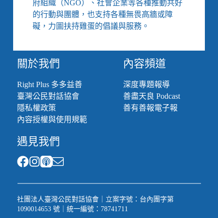
府組織（NGO）、社會企業等各種推動共好
件
的行動與團體，也支持各種無畏高牆或障
很
政
礙，力圖扶持雞蛋的倡議與服務。
治
的
事
關於我們
內容頻道
Right Plus 多多益善
深度專題報導
臺灣公民對話協會
善盡天良 Podcast
隱私權政策
善有善報電子報
內容授權與使用規範
遇見我們
社團法人臺灣公民對話協會｜立案字號：台內團字第
1090014653 號｜統一編號：78741711