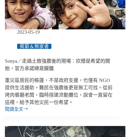
不
再
只
剩
「工
2023-05-19
作」
一
貧窮＆無家者
條
路
Sonya／走過土敘強震後的現場：炊煙是希望的開
／
【創
始，官方承諾總是朦朧
新！
重災區居民的帳篷，不是政府支援，也僅有 NGO
不
是
提供生活援助。難民在強震後更是無工可找。從前
空
烤肉餐廳老闆，臨時搭建流動攤位，說會一直留在
話】
這裡，給予其他災民一份希望。
專
閱讀全文
Sonya
欄
／
走
過
土