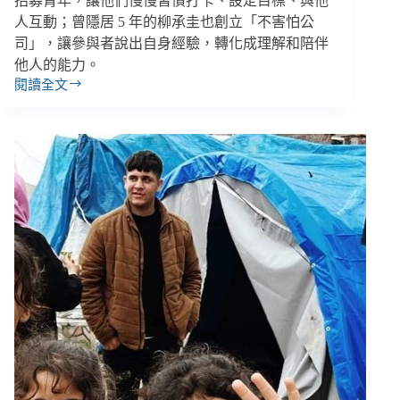
招募青年，讓他們慢慢習慣打卡、設定目標、與他
人互動；曾隱居 5 年的柳承圭也創立「不害怕公
司」，讓參與者說出自身經驗，轉化成理解和陪伴
他人的能力。
閱讀全文
南
韓
的
孤
立
與
隱
居
青
年
支
持：
當
回
歸
社
會