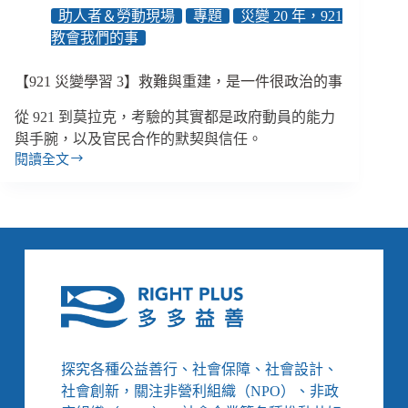
創
助人者＆勞動現場
專題
災變 20 年，921
傷
教會我們的事
輔
導
【921 災變學習 3】救難與重建，是一件很政治的事
從 921 到莫拉克，考驗的其實都是政府動員的能力
與手腕，以及官民合作的默契與信任。
閱讀全文
【921
災
變
學
習
3】
救
難
與
重
建，
探究各種公益善行、社會保障、社會設計、
是
社會創新，關注非營利組織（NPO）、非政
一