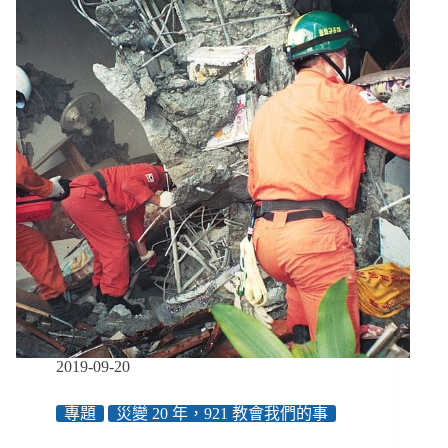
敘
強
震
後
的
現
場：
炊
煙
是
希
望
的
開
始，
官
方
2019-09-20
承
諾
專題
災變 20 年，921 教會我們的事
總
是