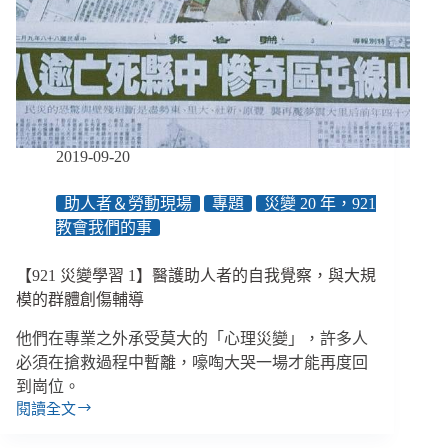
續
的
復
原
卻
事
在
人
2019-09-20
為
助人者＆勞動現場
專題
災變 20 年，921
教會我們的事
【921 災變學習 1】醫護助人者的自我覺察，與大規
模的群體創傷輔導
他們在專業之外承受莫大的「心理災變」，許多人
必須在搶救過程中暫離，嚎啕大哭一場才能再度回
到崗位。
閱讀全文
【921
災