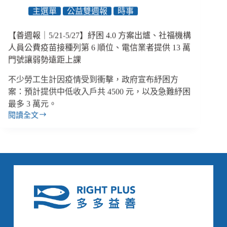
增
主選單
公益雙週報
時事
加
15%、
民
【善週報｜5/21-5/27】紓困 4.0 方案出爐、社福機構
團
人員公費疫苗接種列第 6 順位、電信業者提供 13 萬
合
門號讓弱勢遠距上課
作
提
不少勞工生計因疫情受到衝擊，政府宣布紓困方
供
案：預計提供中低收入戶共 4500 元，以及急難紓困
1.5
最多 3 萬元。
萬
閱讀全文
臺
【善
Wi-
週
Fi
報
分
｜
享
5/21-
器
5/27】
給
紓
弱
困
勢
4.0
學
方
生
案