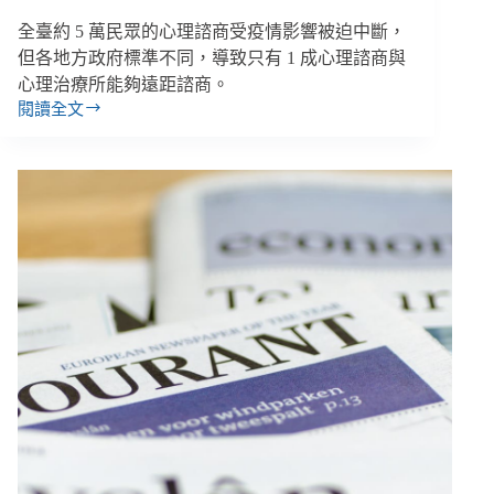
助、
全臺約 5 萬民眾的心理諮商受疫情影響被迫中斷，
五
但各地方政府標準不同，導致只有 1 成心理諮商與
倍
心理治療所能夠遠距諮商。
券
閱讀全文
買
【善
庇
週
護
報
商
｜
品
6/25-
加
7/1】
碼
民
50%
團
優
呼
惠
籲
「遠
距
諮
商」
應
放
寬