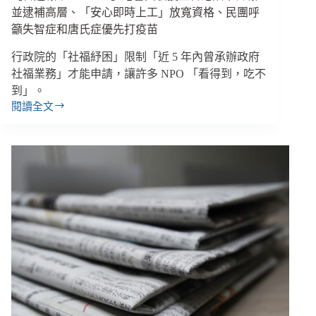
&
並逮補高層、「安心即時上工」放寬資格、民團呼
外
籲失智症和唐氏症優先打疫苗
送
員
行政院的「社福紓困」限制「近 5 年內曾承辦政府
等
社福業務」才能申請，讓許多 NPO 「看得到，吃不
對
象、
到」。
香
閱讀全文
【善
港
週
蘋
報
果
｜
日
6/11-
報
6/18】
6/24
港
停
警
止
突
運
襲
作
搜
查
香
港