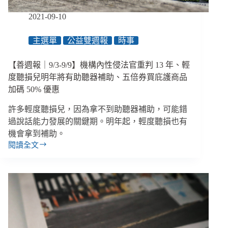
遊
戲
2021-09-10
場、
防
主選單
公益雙週報
時事
疫
計
程
【善週報｜9/3-9/9】機構內性侵法官重判 13 年、輕
車
度聽損兒明年將有助聽器補助、五倍券買庇護商品
沒
加碼 50% 優惠
有
「無
許多輕度聽損兒，因為拿不到助聽器補助，可能錯
障
過說話能力發展的關鍵期。明年起，輕度聽損也有
礙」
機會拿到補助。
閱讀全文
【善
週
報
｜
9/3-
9/9】
機
構