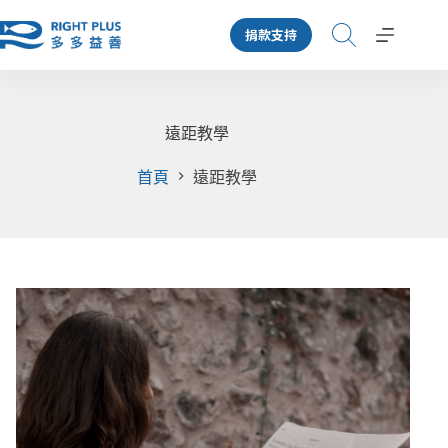
跳
捐款支持
至
主
要
內
容
遠距教學
首頁
遠距教學