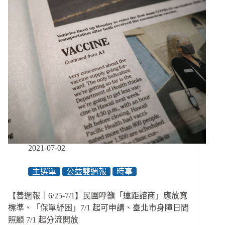
內
性
侵
法
官
重
判
13
年、
輕
度
聽
損
兒
2021-07-02
明
年
主選單
公益雙週報
時事
將
有
助
【善週報｜6/25-7/1】民團呼籲「遠距諮商」應放寬
聽
標準、「保單紓困」7/1 起可申請、臺北市身障日間
器
照顧 7/1 起分流開放
補