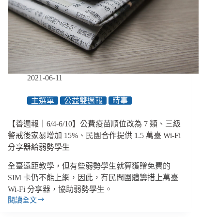
蘋
果
日
報
並
逮
補
高
2021-06-11
層、
「安
主選單
公益雙週報
時事
心
即
時
【善週報｜6/4-6/10】公費疫苗順位改為 7 類、三級
上
警戒後家暴增加 15%、民團合作提供 1.5 萬臺 Wi-Fi
工」
分享器給弱勢學生
放
寬
全臺遠距教學，但有些弱勢學生就算獲贈免費的
資
SIM 卡仍不能上網，因此，有民間團體籌措上萬臺
格、
Wi-Fi 分享器，協助弱勢學生。
民
閱讀全文
團
【善
呼
週