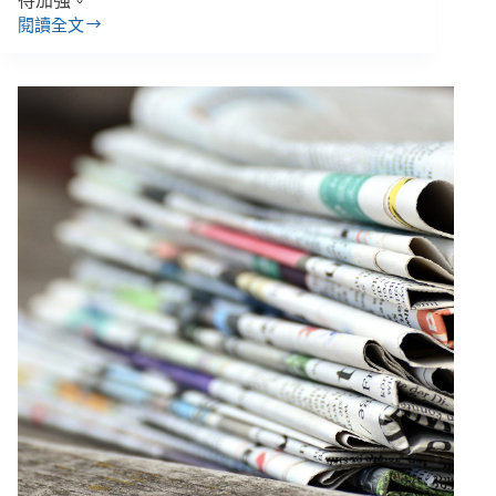
待加強。
閱讀全文
【雙
週
報
｜
5/6-
5/19】
兩
公
約
審
查
結
束、
各
地
充
斥
「假
共
融」