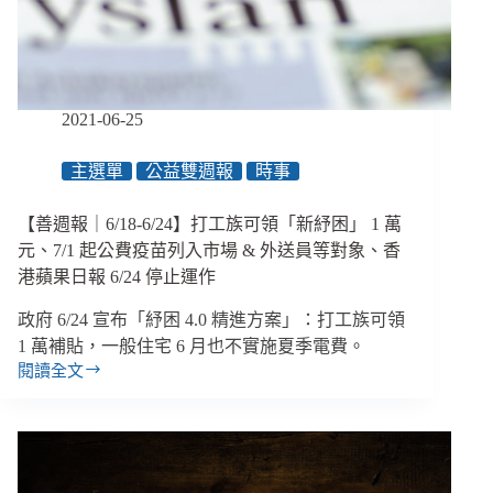
標
準、
「保
單
紓
2021-06-25
困」
7/1
主選單
公益雙週報
時事
起
可
申
【善週報｜6/18-6/24】打工族可領「新紓困」 1 萬
請、
元、7/1 起公費疫苗列入市場 & 外送員等對象、香
臺
港蘋果日報 6/24 停止運作
北
市
政府 6/24 宣布「紓困 4.0 精進方案」：打工族可領
身
1 萬補貼，一般住宅 6 月也不實施夏季電費。
障
閱讀全文
日
【善
間
週
照
報
顧
｜
7/1
6/18-
起
6/24】