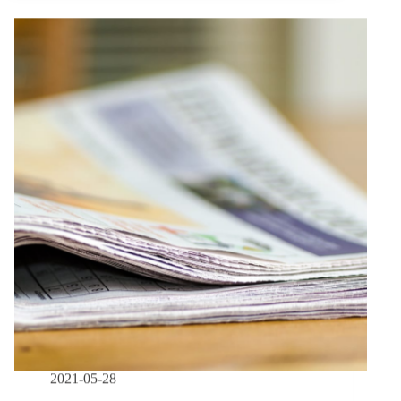
籲
報
失
｜
6/4-
智
6/10】
症
公
和
費
唐
疫
氏
苗
症
順
優
位
先
改
打
為
疫
7
苗
類、
三
級
警
戒
後
家
2021-05-28
暴