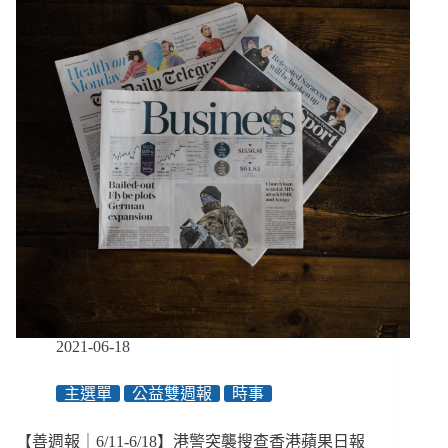
分
打
流
工
開
族
放
可
領
「新
紓
困」
1
萬
元、
7/1
起
公
費
疫
2021-06-18
苗
列
入
主選單
公益雙週報
時事
市
場
【善週報｜6/11-6/18】港警突襲搜查香港蘋果日報