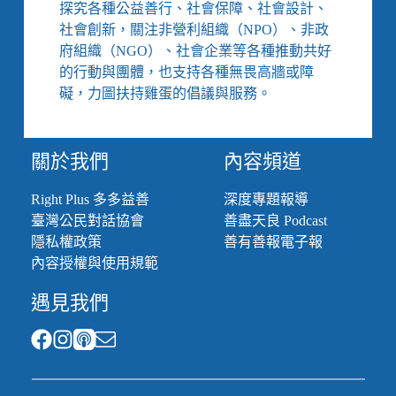
探究各種公益善行、社會保障、社會設計、
出
爐、
社會創新，關注非營利組織（NPO）、非政
社
府組織（NGO）、社會企業等各種推動共好
福
的行動與團體，也支持各種無畏高牆或障
機
礙，力圖扶持雞蛋的倡議與服務。
構
人
員
關於我們
內容頻道
公
費
疫
Right Plus 多多益善
深度專題報導
苗
臺灣公民對話協會
善盡天良 Podcast
接
隱私權政策
善有善報電子報
種
內容授權與使用規範
列
第
遇見我們
6
順
位、
電
信