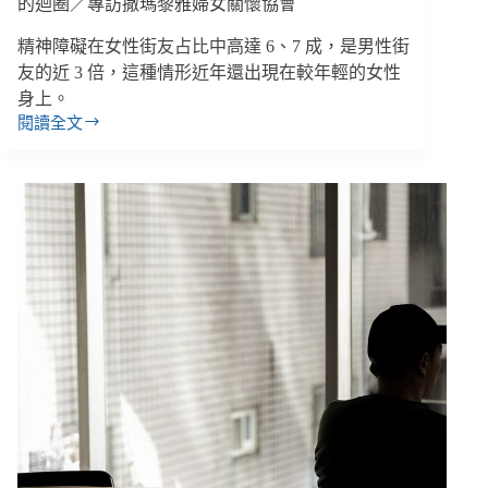
的迴圈／專訪撒瑪黎雅婦女關懷協會
精神障礙在女性街友占比中高達 6、7 成，是男性街
友的近 3 倍，這種情形近年還出現在較年輕的女性
身上。
閱讀全文
⑤
【無
家
十
年
－
番
外
篇】
街
頭
的
女
性，
與
貧