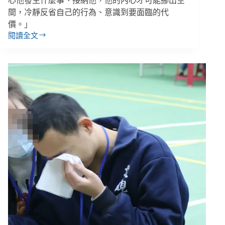
心他發生什麼事、接納他，他的內心才可能挪出空
間，冷靜反省自己的行為、意識到要面臨的代
價。」
閱讀全文
我
們
班
的
叢
林
法
則：
不
只
為
學
生
設
計
的
反
霸