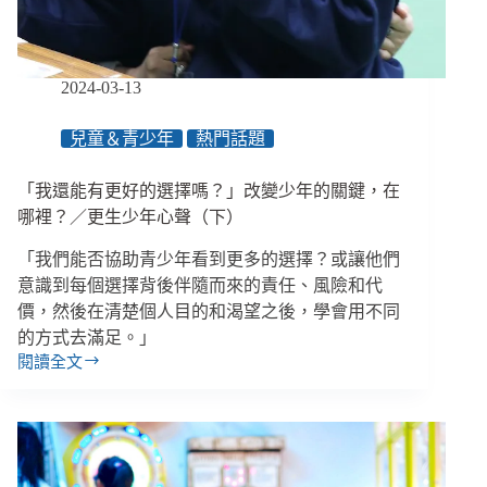
凌
教
材，
親
2024-03-13
師
生
兒童＆青少年
熱門話題
共
同
「我還能有更好的選擇嗎？」改變少年的關鍵，在
決
定
哪裡？／更生少年心聲（下）
命
「我們能否協助青少年看到更多的選擇？或讓他們
運
意識到每個選擇背後伴隨而來的責任、風險和代
價，然後在清楚個人目的和渴望之後，學會用不同
的方式去滿足。」
閱讀全文
「我
還
能
有
更
好