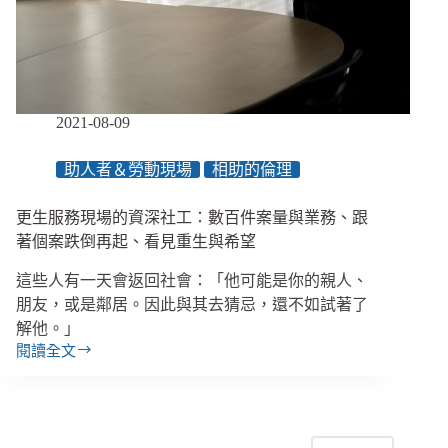
病
交
迫
的
迴
圈
2021-08-09
／
專
助人者＆勞動現場
相助的倫理
訪
撒
更生服務現場的資深社工：數百件案量與業務、跟
瑪
黎
著個案跌倒再起、看見重生與希望
雅
這些人有一天會返回社會：「他可能是你的親人、
婦
女
朋友，或是鄰居。因此與其去猜忌，還不如試著了
關
解他。」
懷
閱讀全文
更
協
生
會
服
務
現