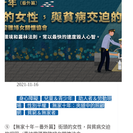
的
老
弱
人
球，
與
夾
縫
中
的
照
顧
網
2021-11-16
身心障礙
兒童＆青少年
助人者＆勞動現
場
性別平權
無家十年：夾縫中的照顧
網
貧窮＆無家者
⑤ 【無家十年－番外篇】街頭的女性，與貧病交迫