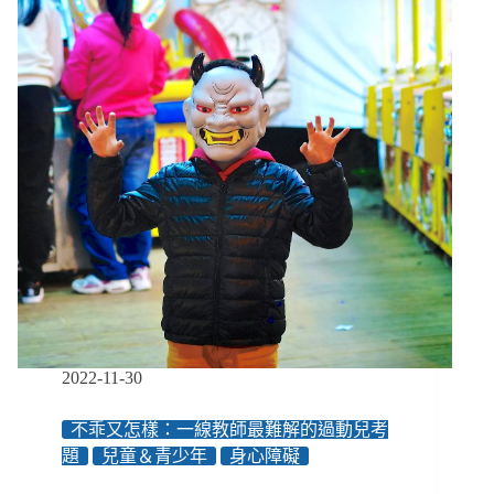
的
選
擇
嗎？」
改
變
少
年
的
關
鍵，
在
哪
裡？
／
更
2022-11-30
生
少
不乖又怎樣：一線教師最難解的過動兒考
年
題
兒童＆青少年
身心障礙
心
聲