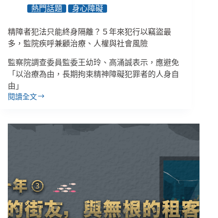
崩
熱門話題
身心障礙
潰
的
精障者犯法只能終身隔離？５年來犯行以竊盜最
臨
界
多，監院疾呼兼顧治療、人權與社會風險
點
──
監察院調查委員監委王幼玲、高涌誠表示，應避免
社
「以治療為由，長期拘束精神障礙犯罪者的人身自
區
由」
危
閱讀全文
精
機
障
處
者
理
犯
為
法
何
只
該
能
入
終
法？
身
隔
離？
５