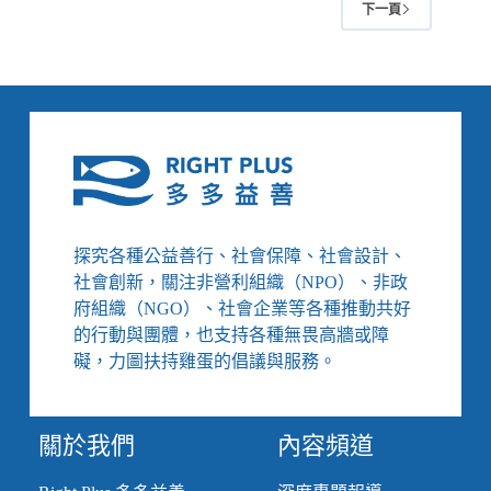
下一頁
場
的
資
深
社
工：
數
百
件
案
量
探究各種公益善行、社會保障、社會設計、
與
社會創新，關注非營利組織（NPO）、非政
業
府組織（NGO）、社會企業等各種推動共好
務、
的行動與團體，也支持各種無畏高牆或障
跟
礙，力圖扶持雞蛋的倡議與服務。
著
個
案
跌
關於我們
內容頻道
倒
再