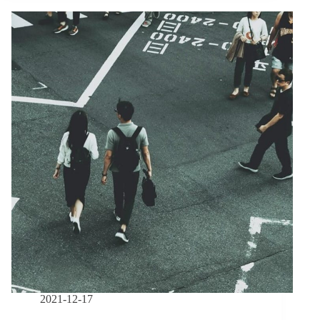
修
法
２】
走
到
自
傷
傷
人
那
一
步，
早
已
是
精
神
疾
病
家
2021-12-17
庭