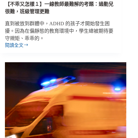
（下）
【不乖又怎樣１】一線教師最難解的考題：過動兒
很難，班級管理更難
直到被放到群體中，ADHD 的孩子才開始發生困
擾。因為在偏靜態的教育環境中，學生總被期待要
守規矩、乖乖的。
閱讀全文
【不
乖
又
怎
樣
１】
一
線
教
師
最
難
解
的