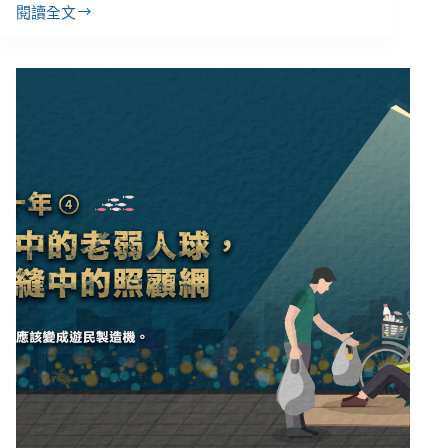
會
閱讀全文
③【無
風
家
險
十
年
2019-
2021】
有
房
的
街
友，
與
無
根
的
租
客