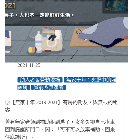
年
來
犯
行
以
竊
盜
最
多，
監
2021-11-25
院
疾
助人者＆勞動現場
無家十年：夾縫中的照
呼
顧網
貧窮＆無家者
兼
顧
治
③【無家十年 2019-2021】有房的街友，與無根的租
療、
客
人
權
曾有無家者領到補助租到房子，沒多久卻自己搭車
與
回到庇護所門口，問：「可不可以放棄補助，回來
社
住庇護所」。