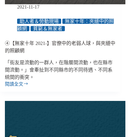
2021-11-17
助人者＆勞動現場
無家十年：夾縫中的照
顧網
貧窮＆無家者
④【無家十年 2021-】官僚中的老弱人球，與夾縫中
的照顧網
「街友是流動的一群人，在階層間流動，也在縣市
間流動。」會牽扯到不同縣市的不同待遇、不同系
統間的衝突。
閱讀全文
④【無
家
十
年
2021-】
官
僚
中