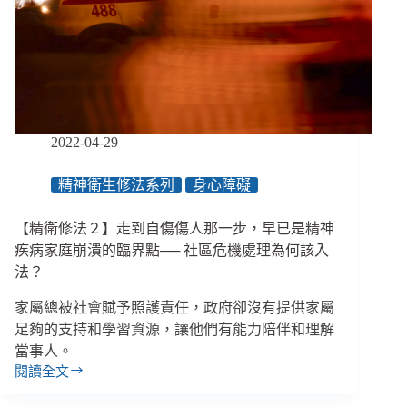
考
題：
過
動
兒
很
難，
班
2022-04-29
級
管
精神衛生修法系列
身心障礙
理
更
【精衛修法２】走到自傷傷人那一步，早已是精神
難
疾病家庭崩潰的臨界點── 社區危機處理為何該入
法？
家屬總被社會賦予照護責任，政府卻沒有提供家屬
足夠的支持和學習資源，讓他們有能力陪伴和理解
當事人。
閱讀全文
【精
衛