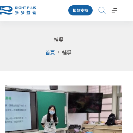
跳
捐款支持
至
主
要
內
容
輔導
首頁
輔導