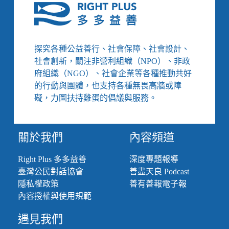
設
於
立
修
的
法
診
探究各種公益善行、社會保障、社會設計、
所
社會創新，關注非營利組織（NPO）、非政
必
須
府組織（NGO）、社會企業等各種推動共好
無
的行動與團體，也支持各種無畏高牆或障
障
礙，力圖扶持雞蛋的倡議與服務。
礙、
工
藝
關於我們
內容頻道
也
能
成
Right Plus 多多益善
深度專題報導
為
臺灣公民對話協會
善盡天良 Podcast
長
隱私權政策
善有善報電子報
照
內容授權與使用規範
資
源、
遇見我們
香