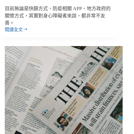
公
目前無論是快篩方式、防疫相關 APP、地方政府的
布
關懷方式，其實對身心障礙者來說，都非常不友
「反
漂
善。
綠」
閱讀全文
【雙
準
週
則
報
｜
5/20-
6/2】
防
疫
&
確
診
系
統
充
滿
障
礙、