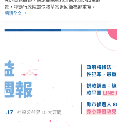
見的實務觀察，還遠離總統賴清德承諾的改革願
景，呼籲行政院盡快將草案退回衛福部重寫。
閱讀全文
【社
救
修
法
４】
惡
法
還
是
沒
解
嚴，
民
間
記
者
會
痛
批