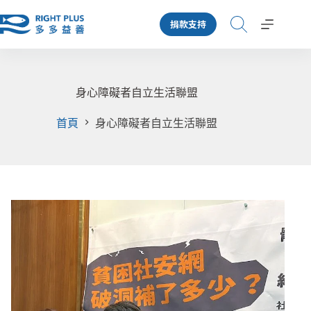
跳
捐款支持
至
主
要
內
容
身心障礙者自立生活聯盟
首頁
身心障礙者自立生活聯盟