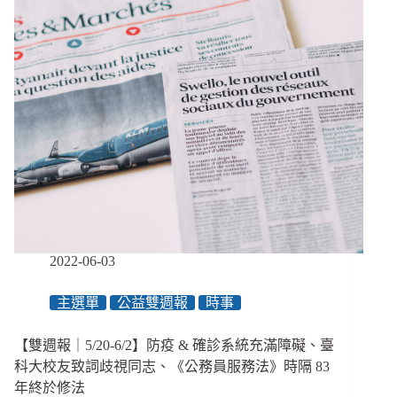
將
修
法
管
制
deepfake
性
犯
罪、
數
位
捐
款
平
2022-06-03
臺
LINE
Pay
主選單
公益雙週報
時事
最
強、
【雙週報｜5/20-6/2】防疫 & 確診系統充滿障礙、臺
聯
科大校友致詞歧視同志、《公務員服務法》時隔 83
合
年終於修法
國