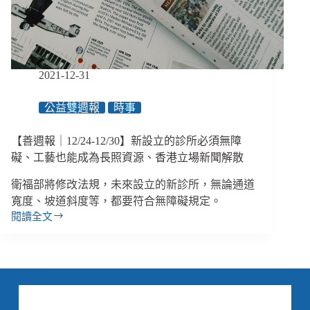
臺
科
大
校
友
2021-12-31
致
詞
公益雙週報
時事
歧
視
同
【善週報｜12/24-12/30】新設立的診所必須無障
志、
礙、工藝也能成為長照資源、香港立場新聞解散
《公
務
衛福部將修改法規，未來設立的新診所，無論通道
員
寬度、坡道斜度等，都要符合無障礙規定。
服
閱讀全文
【善
務
週
法》
報
時
｜
隔
12/24-
83
12/30】
年
新
終