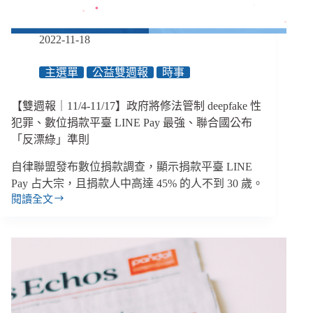
衛
福
部
2022-11-18
修
法
主選單
公益雙週報
時事
草
案
【雙週報｜11/4-11/17】政府將修法管制 deepfake 性
讓
人
犯罪、數位捐款平臺 LINE Pay 最強、聯合國公布
「失
「反漂綠」準則
望
透
自律聯盟發布數位捐款調查，顯示捐款平臺 LINE
頂」
Pay 占大宗，且捐款人中高達 45% 的人不到 30 歲。
閱讀全文
【雙
週
報
｜
11/4-
11/17】
政
府