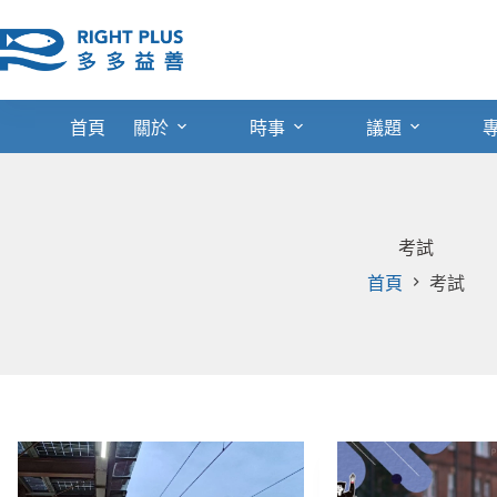
跳
至
主
要
內
首頁
關於
時事
議題
容
考試
首頁
考試