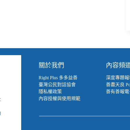
課
不
停
學」
成
為
師
生
與
家
關於我們
內容頻
長
最
Right Plus 多多益善
深度專題報
難
臺灣公民對話協會
善盡天良 Pod
的
考
隱私權政策
善有善報電
題
內容授權與使用規範
社
組
動