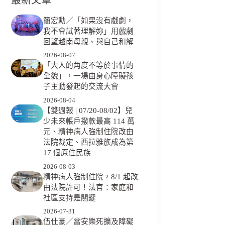
簡宏勳／「如果沒有戲劇，
我不會試著理解妳」用戲劇
回望越南母親、與自己和解
2026-08-07
「大人的角度不等於事情的
全貌」，一場由身心障礙孩
子主動發起的交流大會
2026-08-04
【雙週報 | 07/20-08/02】兒
少未來帳戶撥款最高 114 萬
元、精神病人強制住院改由
法院裁定、西拉雅族成為第
17 個原住民族
2026-08-03
精神病人強制住院，8/1 起改
由法院許可！法官：家庭和
社區支持是關鍵
2026-07-31
伍仕豪／當安樂死擴及障礙