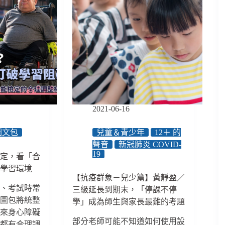
2021-06-16
圖文包
兒童＆青少年
12＋ 的
聲音
新冠肺炎 COVID-
19
檢定，看「合
礙學習環境
【抗疫群象－兒少篇】黃靜盈／
程、考試時常
三級延長到期末，「停課不停
份圖包將統整
學」成為師生與家長最難的考題
原來身心障礙
部分老師可能不知道如何使用設
，都有合理調