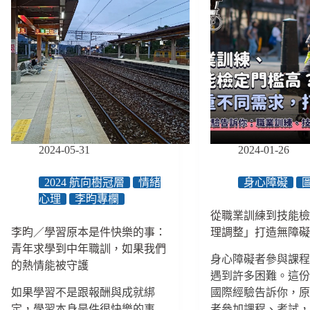
2024-05-31
2024-01-26
2024 航向樹冠層
情緒
身心障礙
心理
李昀專欄
從職業訓練到技能
李昀／學習原本是件快樂的事：
理調整」打造無障
青年求學到中年職訓，如果我們
身心障礙者參與課
的熱情能被守護
遇到許多困難。這
如果學習不是跟報酬與成就綁
國際經驗告訴你，
定，學習本身是件很快樂的事
者參加課程、考試