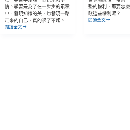
情。學習是為了在一步步的累積
整的權利，那要怎
中，發現知識的美，也發現一路
踐這些權利呢？
閱讀全文
走來的自己，真的很了不起。
從
閱讀全文
職
李
業
昀
訓
／
練
學
到
習
技
原
能
本
檢
是
定，
件
看
快
「合
樂
理
的
調
事：
整」
青
打
年
造
求
無
學