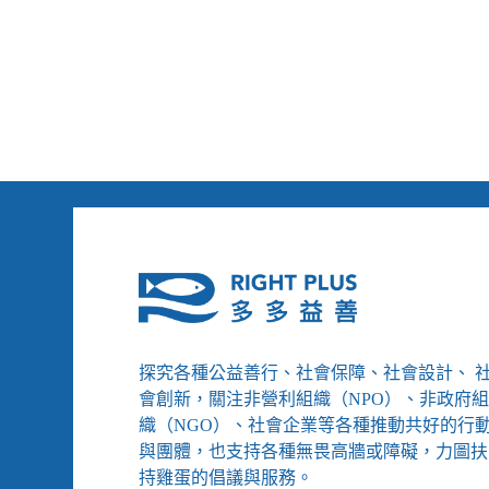
障
到
礙
中
學
年
習
職
環
訓，
境
如
果
我
們
的
熱
情
能
被
守
護
探究各種公益善行、社會保障、社會設計、 
會創新，關注非營利組織（NPO）、非政府
織（NGO）、社會企業等各種推動共好的行
與團體，也支持各種無畏高牆或障礙，力圖扶
持雞蛋的倡議與服務。