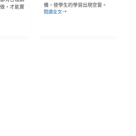
備，使學生的學習出現空窗。
麼做，才能實
閱讀全文
【抗
疫
群
象
－
兒
少
篇】
黃
靜
盈
／
三
級
延
長
到
期
末，
「停