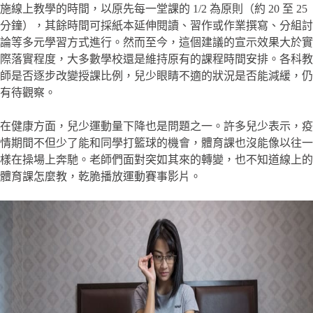
施線上教學的時間，以原先每一堂課的 1/2 為原則（約 20 至 25
分鐘），其餘時間可採紙本延伸閱讀、習作或作業撰寫、分組討
論等多元學習方式進行。然而至今，這個建議的宣示效果大於實
際落實程度，大多數學校還是維持原有的課程時間安排。各科教
師是否逐步改變授課比例，兒少眼睛不適的狀況是否能減緩，仍
有待觀察。
在健康方面，兒少運動量下降也是問題之一。許多兒少表示，疫
情期間不但少了能和同學打籃球的機會，體育課也沒能像以往一
樣在操場上奔馳。老師們面對突如其來的轉變，也不知道線上的
體育課怎麼教，乾脆播放運動賽事影片。