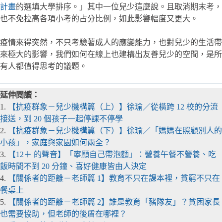
計畫
的選填大學排序。」其中一位兒少這麼說。且取消期末考，
也不免拉高各項小考的占分比例，如此影響幅度又更大。
疫情來得突然，不只考驗著成人的應變能力，也對兒少的生活帶
來極大的影響，我們如何在線上也建構出友善兒少的空間，是所
有人都值得思考的議題。
延伸閱讀：
1.
【抗疫群象－兒少機構篇（上）】徐瑜／從橫跨 12 校的分流
接送，到 20 個孩子一起停課不停學
2.
【抗疫群象－兒少機構篇（下）】徐瑜／「媽媽在照顧別人的
小孩」，家庭與家園如何兩全？
3.
【12＋ 的聲音】「寧願自己帶泡麵」：營養午餐不營養、吃
飯時間不到 20 分鐘、喜好健康皆由人決定
4.
【關係者的距離－老師篇 1】教育不只在課本裡，貧窮不只在
餐桌上
5.
【關係者的距離－老師篇 2】誰是教育「豬隊友」？貧困家長
也需要協助，但老師的後盾在哪裡？