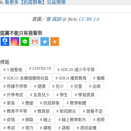
6.
看更多【抗疫群象】公益現場
首圖／
曾 成訓
@ flickr,
CC BY 2.0
這篇不能只有我看到
70
標籤
#
COVID-19
#
3 級警戒
#
SDG10 減少不平等
#
SDG11 永續城鄉與社區
#
SDG4 優質教育
#
偏鄉
#
停課不停學
#
健康
#
兒少
#
兒童
#
出席
#
升學考試
#
友善兒少
#
學生
#
學習資源
#
家長
#
應變
#
抗疫群象
#
教學軟體
#
教育不平等
#
教育部
#
新冠肺炎
#
營養不足
#
疫情
#
網路
#
線上
#
線上教學影片
#
老師
#
考試
#
視力
#
課程
#
請假
#
資訊設備