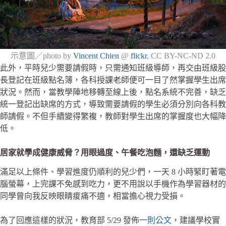
示意圖／photo by
Vincent Chien
@
flickr
, CC BY-NC-ND 2.0
此外，平時兒少需要請假時，只需通知班級導師，再交由班級股
長登記在班級點名簿，各科授課老師便可一目了然掌握學生出席
狀況。然而，當教學陣地移轉至線上後，點名系統不完善，缺乏
統一登記出缺席的方式，導致需要請假的學生必須分別向各科教
師請假。不但手續變得繁複，教師對學生出席的掌握度也大幅降
低。
居家就學成健康威脅？用眼過度、午餐吃泡麵，還缺乏運動
滿足以上條件、學習進度仍順利的兒少們，一天 8 小時緊盯著電
腦螢幕，上完課不免感到吃力，更不用說以手機作為學習器材的
同學曾向我反映眼睛痠痛不適，相當擔心視力受損。
為了回應這樣的狀況，教育部 5/29 發佈
一則公文
，建議學校實