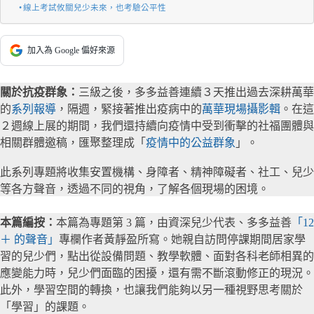
線上考試攸關兒少未來，也考驗公平性
加入為 Google 偏好來源
關於抗疫群象：
三級之後，多多益善連續３天推出過去深耕萬華
的
系列報導
，隔週，緊接著推出疫病中的
萬華現場攝影輯
。在這
２週線上展的期間，我們還持續向疫情中受到衝擊的社福團體與
相關群體邀稿，匯聚整理成「
疫情中的公益群象
」。
此系列專題將收集安置機構、身障者、精神障礙者、社工、兒少
等各方聲音，透過不同的視角，了解各個現場的困境。
本篇編按：
本篇為專題第 3 篇，由資深兒少代表、多多益善
「12
＋ 的聲音」
專欄作者黃靜盈所寫。她親自訪問停課期間居家學
習的兒少們，點出從設備問題、教學軟體、面對各科老師相異的
應變能力時，兒少們面臨的困擾，還有需不斷滾動修正的現況。
此外，學習空間的轉換，也讓我們能夠以另一種視野思考關於
「學習」的課題。