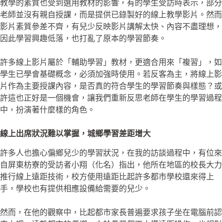
教學的素質也受到選用教材的影響，有的學生受訪時表示，部分
老師並沒有親自授課，而是提供已錄製好的線上教學影片。然而
影片素質參差不齊，有兒少反映影片講解太快、內容不盡理想，
因此學習興趣低落，也打亂了原本的學習節奏。
許多線上影片屬於「輔助學習」教材，更適合用來「複習」，如
學生已學會基礎概念，必須加強時使用。若反客為主，將線上影
片作為主要授課內容，是否真的符合學生的學習節奏與樣態？或
許這也正好是一個機會，讓我們重新反思老師在學生的學習過程
中，扮演著什麼樣的角色。
線上出席狀況難以掌握，城鄉學習差距增大
許多人也擔心偏鄉兒少的學習狀況，在我的訪談過程中，有位來
自屏東枋寮的受訪者小翔（化名）指出，他所在地區的校長大力
推行線上遠距技術，校方使用遠距比起許多都市學校還來得上
手，學校也有提供相應設備給需要的兒少。
然而，在他的觀察中，比起都市家長普遍要求孩子坐在電腦前認