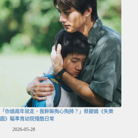
「你過兩年就走，我幹嘛掏心掏肺？」蔡銀娟《失樂
園》瞄準育幼院殘酷日常
2026-05-28