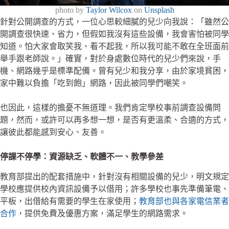
photo by
Taylor Wilcox
on
Unsplash
針對公開調查的方式，一位心思較細膩的兒少向我說：「雖然公
開調查很快速、省力，但假如我沒有這些設備，我會害怕被同學
知道。怕大家會取笑我、看不起我，所以我可能不敢在全班面前
舉手跟老師說。」確實，對於身處數位時代的兒少們來說，手
機、網路幾乎是標準配備。曾有兒少和我分享，由於家境貧困，
家中難以負擔「吃到飽」網路，因此被同學們嘲笑。
也因此，這樣的擔憂不無道理。我們肯定學校事前調查設備問
題，然而，或許可以再多想一想，是否有更溫柔、合適的方式，
讓彼此都能感到安心、友善。
停課不停學：資源缺乏、軟體不一、教學參差
教育部提出的配套措施中，針對沒有相關設備的兒少，明文規定
學校應提供校內資訊設備予以借用；許多學校也事先準備筆電、
平板，出借給有需要的學生在家使用；
教育部也與各家電信業者
合作
，提供免費及優惠方案，滿足學生的網路需求。