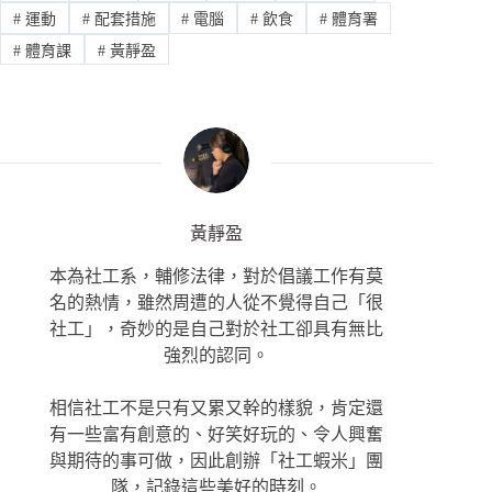
#
運動
#
配套措施
#
電腦
#
飲食
#
體育署
#
體育課
#
黃靜盈
黃靜盈
本為社工系，輔修法律，對於倡議工作有莫
名的熱情，雖然周遭的人從不覺得自己「很
社工」，奇妙的是自己對於社工卻具有無比
強烈的認同。
相信社工不是只有又累又幹的樣貌，肯定還
有一些富有創意的、好笑好玩的、令人興奮
與期待的事可做，因此創辦「社工蝦米」團
隊，記錄這些美好的時刻。