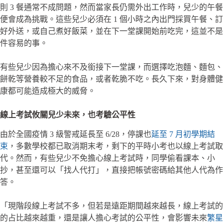
則 3 餐通常不成問題，然而當家長仍需外出工作時，兒少的午餐
便會成為挑戰。這些兒少必須在 1 個小時之內出門採買午餐、訂
好外送，或自己煮好飯菜，並在下一堂課開始前吃完，這並不是
件容易的事。
有些兒少因為擔心來不及銜接下一堂課，而選擇吃泡麵、麵包、
餅乾等營養較不足的食品，或者乾脆不吃。長久下來，對身體健
康都可能造成極大的威脅。
線上考試攸關兒少未來，也考驗公平性
由於全國疫情 3 級警戒延長至 6/28，停課也
延至 7 月初學期結
束
，多數學校都已取消期末考，剩下的平時小考也以線上考試取
代。然而，有些兒少不免擔心線上考試時，同學偷看課本、小
抄，甚至還可以「找人代打」，直接把帳號密碼給其他人代為作
答。
「現階段線上考試不多，但若是遠距期間越來越長，線上考試的
的占比越來越重，還是讓人擔心考試的公平性，會影響未來
繁星