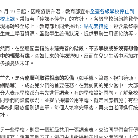
5 月 19 日起，因應疫情升溫，教育部宣布
全臺各級學校停止到
校上課
。秉持著「停課不停學」的方針，，各級學校紛紛將教學
現場轉移至線上，教育部也同步提出
5 點配套措施
，包含彙整學
生線上學習資源、盤點學生設備狀況、提供弱勢生用餐協助等。
然而，在整體配套措施未臻完善的階段，
不去學校或許沒有想像
中的輕鬆有趣
，突如其來的停課通知，反而在兒少生活中添加許
多擔憂與未知。
首先，是否能
順利取得相應的設備
（如手機、筆電、視訊鏡頭、
網路等），成為兒少們的首要任務。在我訪問的兒少當中，大部
分人表示學校都有事先進行調查，有的學校設計問卷，了解全校
同學們的設備狀況，並提早採購公用筆電、擬定因應措施；有些
學校則發放個別調查單，每個人填寫完畢後，再交由老師進行統
計。
另一些學校，則是一個班級共用一張調查表，交給同學們自行傳
閱填寫；還有其他方式，例如由班級導師在班內公開詢問，再作