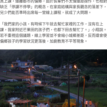
真上課，遠離都市的偏鄉，由於長輩們不太懂遠距操作，也相對
缺乏「停課不停學」的概念，在家庭結構與家長觀念的落差下，
兒少們能否準時出席每一堂線上課程，就成了大問題。
「我們家的小孩，有時候下午就去幫忙家裡的工作，沒有在上
課，我家附近芒果田的孩子們，也都下田去幫忙了。」小翔說。
若不重視這個議題，線上學習並不會縮小城鄉差距，反而還會使
偏鄉孩子的學習狀況更落後，加劇教育不平等現象。