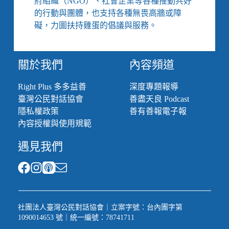
府組織（NGO）、社會企業等各種推動共好
布、
的行動與團體，也支持各種無畏高牆或障
下
廚、
礙，力圖扶持雞蛋的倡議與服務。
陪
孩
子
關於我們
內容頻道
自
學，
Right Plus 多多益善
深度專題報導
經
臺灣公民對話協會
善盡天良 Podcast
歷
憂
隱私權政策
善有善報電子報
鬱
內容授權與使用規範
再
找
遇見我們
到
自
我
社團法人臺灣公民對話協會｜立案字號：台內團字第
1090014653 號｜統一編號：78741711