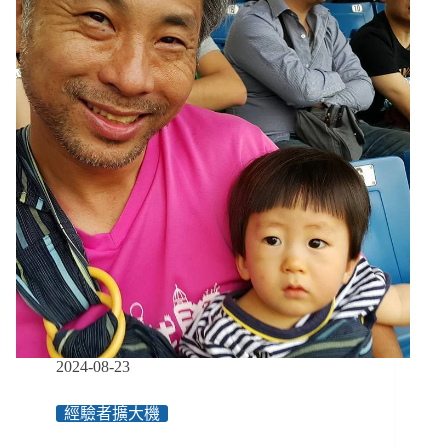
孩
的
專
屬
陪
伴
員：
和
小
胖
威
利
孩
子
玩
樂
中
復
2024-08-23
健、
上
經驗者擴大機
山、
潛