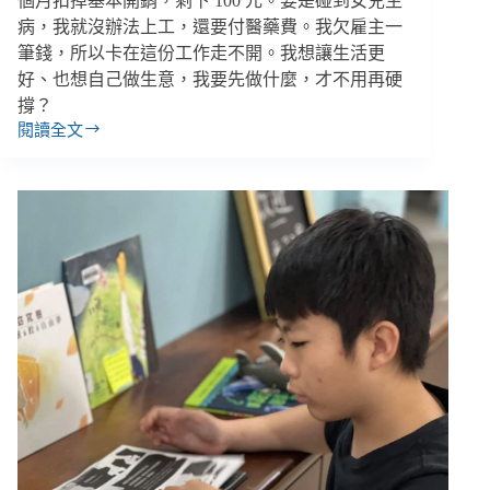
個月扣掉基本開銷，剩下 100 元。要是碰到女兒生
病，我就沒辦法上工，還要付醫藥費。我欠雇主一
筆錢，所以卡在這份工作走不開。我想讓生活更
好、也想自己做生意，我要先做什麼，才不用再硬
撐？
閱讀全文
每
月
只
剩
100
元
還
欠
債，
單
親
爸
爸
怎
麼
走