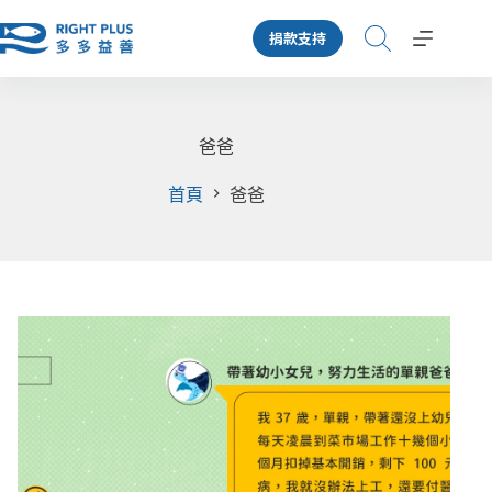
跳
捐款支持
至
主
要
內
容
爸爸
首頁
爸爸