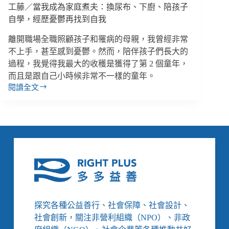
工藤／當我成為家庭煮夫：換尿布、下廚、陪孩子
水，
等
自學，經歷憂鬱再找到自我
待
離開職場全職照顧孩子和罹病的母親，我曾經非常
每
個
不上手，甚至感到憂鬱。然而，陪伴孩子們長大的
成
過程，我覺得我最大的收穫是獲得了第 2 個童年，
長
而且是跟自己小時候非常不一樣的童年。
動
閱讀全文
工
機
藤
／
當
我
成
為
家
庭
煮
夫：
探究各種公益善行、社會保障、社會設計、
換
社會創新，關注非營利組織（NPO）、非政
尿