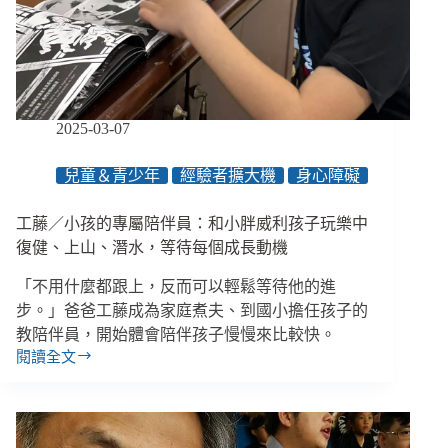
出
卡
住
的
生
活？
2025-03-07
／
【馴
兒童＆青少年
經驗者擴大機
身心障礙
錢
師
財
工藤／小孩的專屬陪伴員：和小胖威利孩子玩樂中
務
復健、上山、潛水，等待每個成長動機
諮
詢
「不用什麼都跟上，反而可以輕鬆等待他的進
室】
步。」爸爸工藤成為家庭煮夫、到國小擔任孩子的
教陪伴員，開始體會陪伴孩子慢慢來比較快。
閱讀全文
工
藤
／
小