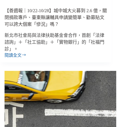
富
【善週報｜10/22-10/28】城中城大火募到 2.6 億，關
差
距、
閉捐款專戶、臺東縣讓輔具申請變簡單、勸募貼文
轉
可以誇大個案「慘況」嗎？
嫁
成
新北市社會局與法律扶助基金會合作，首創「法律
本、
諮詢」＋「社工協助」＋「實物銀行」的「社福門
逃
診」。
避
閱讀全文
【善
責
週
任
報
｜
10/22-
10/28】
城
中
城
大
火
募