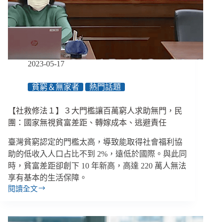
神
障
礙
免
死
刑、
2023-05-17
馬
太
貧窮＆無家者
熱門話題
鞍
溪
災
【社救修法１】３大門檻讓百萬窮人求助無門，民
後
團：國家無視貧富差距、轉嫁成本、逃避責任
通
過
臺灣貧窮認定的門檻太高，導致能取得社會福利協
300
助的低收入人口占比不到 2%，遠低於國際。與此同
億
時，貧富差距卻創下 10 年新高，高達 220 萬人無法
預
享有基本的生活保障。
算
閱讀全文
復
【社
原
救
家
修