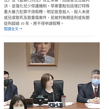
法》及《監獄行刑法》修正草案，回應憲法法庭判
決，並強化兒少保護機制。草案重點包括增訂特殊
重大暴力犯罪不得假釋，明定故意殺人、殺人未遂
或兒虐致死及致重傷案件，若被判無期徒刑或有期
徒刑超過 10 年，將不得申請假釋。
閱讀全文
【雙
週
報
｜
10/20-
11/02】
兒
虐
致
死
不
得
假
釋
＆
精