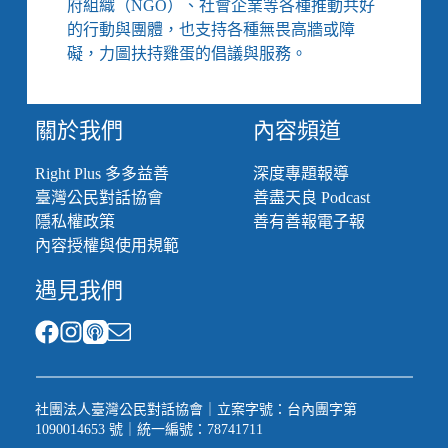
府組織（NGO）、社會企業等各種推動共好
場
的行動與團體，也支持各種無畏高牆或障
困
境
礙，力圖扶持雞蛋的倡議與服務。
與
工
作
關於我們
內容頻道
權
Right Plus 多多益善
深度專題報導
臺灣公民對話協會
善盡天良 Podcast
隱私權政策
善有善報電子報
內容授權與使用規範
遇見我們
社團法人臺灣公民對話協會｜立案字號：台內團字第
1090014653 號｜統一編號：78741711