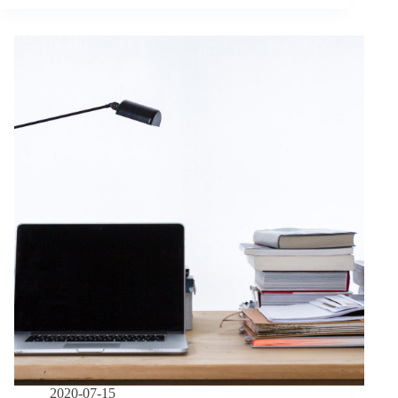
貼
嫌
文
犯、
可
犯
以
人、
誇
受
大
刑
個
人
案
還
「慘
是
況」
病
嗎？
人？
精
神
障
礙
觸
法
者
何
去
何
2020-07-15