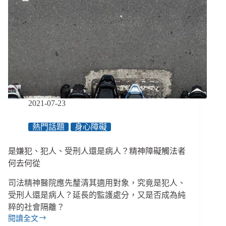
到
2.6
億，
關
閉
捐
款
專
戶、
臺
2021-07-23
東
縣
熱門話題
身心障礙
讓
輔
具
是嫌犯、犯人、受刑人還是病人？精神障礙觸法者
申
何去何從
請
變
司法精神醫院應先釐清其適用對象，究竟是犯人、
簡
受刑人還是病人？延長的監護處分，又是否成為純
單、
粹的社會隔離？
勸
閱讀全文
募
是