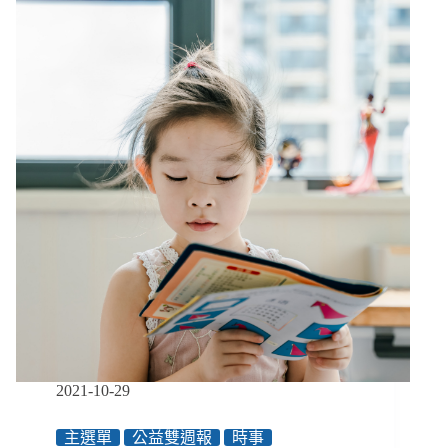
園、
法
勞
１】
動
３
部
大
新
門
制
檻
職
讓
災
百
勞
萬
工
窮
及
人
家
求
屬
助
免
無
費
門，
法
民
律
團：
協
國
助
家
2021-10-29
無
視
主選單
公益雙週報
時事
貧