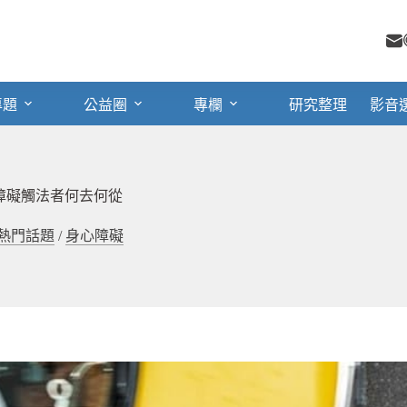
專題
公益圈
專欄
研究整理
影音
障礙觸法者何去何從
熱門話題
/
身心障礙