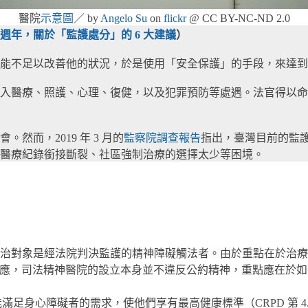
醫院
示意圖
／ by
Angelo Su
on
flickr
@ CC BY-NC-ND 2.0
週年，關於「監護處分」的 6 大建議
）
能不足以改善他的狀況，於是使用「安全保護」的手段，來達到
入醫療、照護、心理、復健，以及犯罪預防等處遇。法官得以命
而，2019 年 3 月的
監察院調查報告
指出，臺灣目前的監
醫療紀錄銜接斷裂、社區強制治療的選擇太少等困境。
治對象是經法院判決監護的精神障礙觸法者。由於重點在於治療
羚回應，司法精神醫院的設立本身並不違反公約精神，重點應在於
滿足身心障礙者的需求，使他們享有最高健康標準（CRPD 第 4