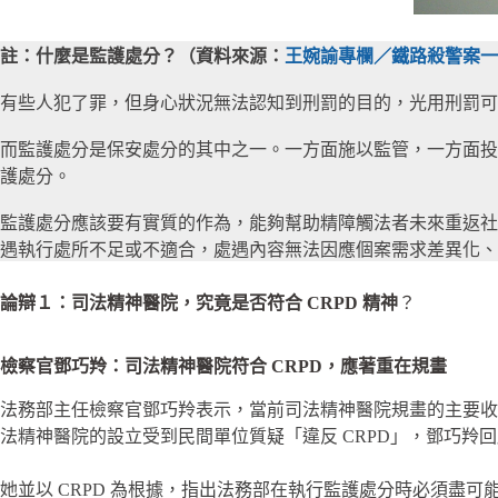
註：什麼是監護處分？（資料來源：
王婉諭專欄／鐵路殺警案一
有些人犯了罪，但身心狀況無法認知到刑罰的目的，光用刑罰可
而監護處分是保安處分的其中之一。一方面施以監管，一方面投
護處分。
監護處分應該要有實質的作為，能夠幫助精障觸法者未來重返社會。然
遇執行處所不足或不適合，處遇內容無法因應個案需求差異化、
論辯１：司法精神醫院，究竟是否符合 CRPD 精神
？
檢察官鄧巧羚：司法精神醫院符合 CRPD，應著重在規畫
法務部主任檢察官鄧巧羚表示，當前司法精神醫院規畫的主要收
法精神醫院的設立受到民間單位質疑「違反 CRPD」，鄧巧
她並以 CRPD 為根據，指出法務部在執行監護處分時必須盡可能