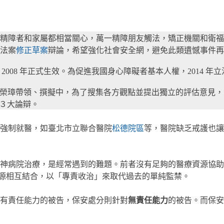
精障者和家屬都相當關心，萬一精障朋友觸法，矯正機關和衛福
法案
修正草案
辯論，希望強化社會安全網，避免此類遺憾事件再
2008 年正式生效。為促進我國身心障礙者基本人權，2014 年
和王榮璋帶領、撰擬中，為了搜集各方觀點並提出獨立的評估意見
其中３大論辯。
強制就醫，如臺北市立聯合醫院
松德院區
等，醫院缺乏戒護也讓
神病院治療，是經常遇到的難題。前者沒有足夠的醫療資源協助
資源相互結合，以「專責收治」來取代過去的單純監禁。
有責任能力的被告，保安處分則針對
無責任能力
的被告。而保安