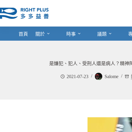
跳
至
主
要
內
首頁
關於
時事
議題
容
是嫌犯、犯人、受刑人還是病人？精神
2021-07-23
Salome