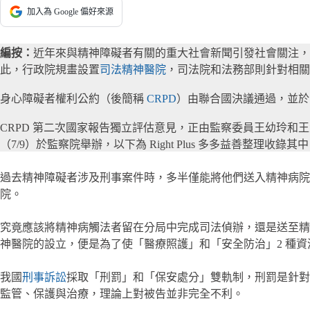
加入為 Google 偏好來源
編按：
近年來與精神障礙者有關的重大社會新聞引發社會關注，
此，行政院規畫設置
司法精神醫院
，司法院和法務部則針對相關
身心障礙者權利公約（後簡稱
CRPD
）由聯合國決議通過，並於 
CRPD 第二次國家報告獨立評估意見，正由監察委員王幼玲
（7/9）於監察院舉辦，以下為 Right Plus 多多益善整理收錄
過去精神障礙者涉及刑事案件時，多半僅能將他們送入精神病院
院。
究竟應該將精神病觸法者留在分局中完成司法偵辦，還是送至精
神醫院的設立，便是為了使「醫療照護」和「安全防治」2 種
我國
刑事訴訟
採取「刑罰」和「保安處分」雙軌制，刑罰是針對
監管、保護與治療，理論上對被告並非完全不利。