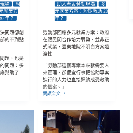
動現場
周
助人者＆勞動現場
多
月
元就業方
元就業方案：短期救助 20
起
0 年？
年？
增
加
1000
解決問題卻創
勞動部回應多元就業方案：政府
元、
動部的不到點
在跟民間合作培力弱勢、並非正
高
式就業，臺東地院不明白方案過
雄
渡性
市
的問題，也是
推
答的問題：多
「勞動部這個專案本來就需要人
「以
到底幫助了
來管理，卻便宜行事把協助專案
功
代
進行的人力也直接歸納成受救助
金」
的個案。」
將
閱讀全文
勞
燒
動
紙
部
錢
回
改
應
成
多
做