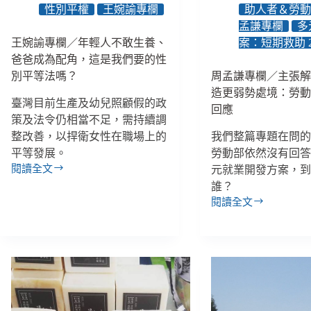
育
確
性別平權
王婉諭專欄
助人者＆勞
專
實
孟謙專欄
多
法」、
修
王婉諭專欄／年輕人不敢生養、
案：短期救助 2
烏
法，
爸爸成為配角，這是我們要的性
克
讓
蘭
別平等法嗎？
周孟謙專欄／主張
雙
水
親
造更弱勢處境：勞
臺灣目前生產及幼兒照顧假的政
壩
都
回應
被
策及法令仍相當不足，需持續調
能
炸
享
整改善，以捍衛女性在職場上的
我們整篇專題在問
毀
有
平等發展。
勞動部依然沒有回
引
身
閱讀全文
元就業開發方案，
王
發
心
誰？
婉
嚴
支
閱讀全文
諭
重
持
周
專
洪
和
孟
欄
災
友
謙
／
善
專
年
職
欄
輕
場
／
人
主
不
張