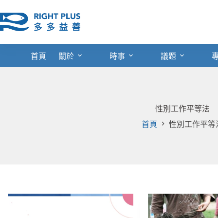
跳
至
主
要
內
首頁
關於
時事
議題
容
性別工作平等法
首頁
性別工作平等