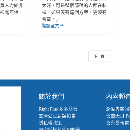
業，
免費人力給非
太好，可是整個部落的人都在斜
臺
者卻毫無保
槓，如果沒有這個方案，更沒有
東
希望。」
地
閱讀全文
【多
院
元
不
就
明
業
白
方
方
2
下一頁
案
案
3】
過
弊
渡
害
性
與
福
關於我們
內容頻
澤：
長
達
Right Plus 多多益善
深度專題報
20
臺灣公民對話協會
善盡天良 Pod
年
隱私權政策
善有善報電
的
內容授權與使用規範