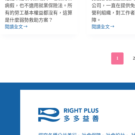
病假，也不適用就業保險法。所
公司，一直在提供
有的勞工基本權益都沒有，這算
營利組織，對工作
是什麼弱勢救助方案？
障。
閱讀全文
閱讀全文
【多
【多
元
元
就
就
業
業
方
方
1
案
案
1】
2】
「我
勞
從
動
未
部
覺
成
得
全
自
臺
己
最
是
大
弱
派
勢，
遣