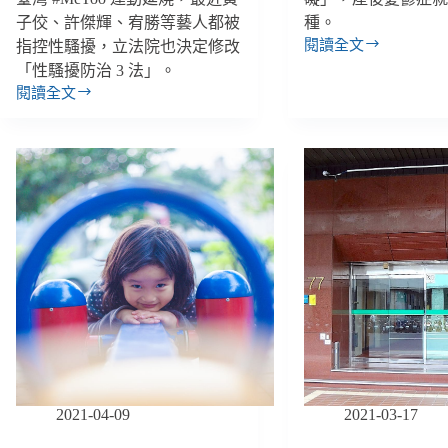
子佼、許傑輝、宥勝等藝人都被
種。
閱讀全文
指控性騷擾，立法院也決定修改
王
「性騷擾防治 3 法」。
婉
閱讀全文
諭
【雙
專
週
欄
報
／
｜
生
6/9-
兒
6/20】
育
演
女
藝
不
圈
#MeToo
是
延
媽
燒、
媽
政
一
府
個
將
人
訂
的
2021-04-09
2021-03-17
「托
事！