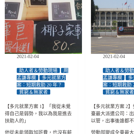
敢
解
生
決
養、
問
爸
題
爸
卻
成
創
為
造
配
更
角，
弱
2021-02-04
2021-02-04
這
勢
是
處
助人者＆勞動現場
周
助人者＆勞
我
境：
孟謙專欄
多元就業方
孟謙專欄
多
們
勞
案：短期救助 20 年？
案：短期救助 2
要
動
貧窮＆無家者
貧窮＆無家
的
部
性
的
別
【多元就業方案 1】「我從未覺
【多元就業方案 2
不
平
到
得自己是弱勢，我以為我是進去
臺最大派遣公司：
等
點
扶助人的」
以管，出事後誰都
法
回
嗎？
應
他從未能領取加班費，也沒有薪
勞動部變成全臺最