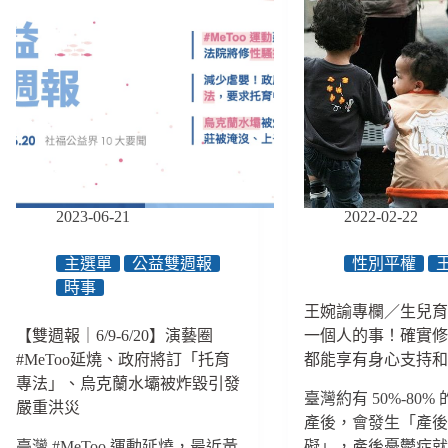
2023-06-21
2022-02-22
主選單
公益雙週報
性別平權
時事
王婉諭專欄／生兒
【雙週報｜6/9-6/20】演藝圈
一個人的事！確實
#MeToo延燒、政府將訂「托育
都能享有身心支持
專法」、烏克蘭水壩被炸毀引發
臺灣約有 50%-80%
嚴重洪災
產後，會發生「產
臺灣 #MeToo 運動延燒，最近黃
礙」，產後憂鬱症