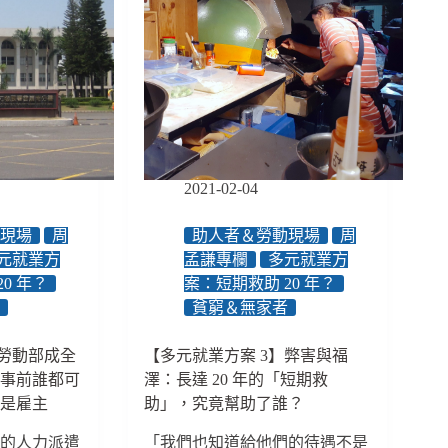
元
公
就
益
業
方
案：
政
府
在
跟
2021-02-04
民
間
合
動現場
周
助人者＆勞動現場
周
作
元就業方
孟謙專欄
多元就業方
培
0 年？
案：短期救助 20 年？
力
者
貧窮＆無家者
弱
勢、
】勞動部成全
【多元就業方案 3】弊害與福
並
出事前誰都可
澤：長達 20 年的「短期救
非
正
不是雇主
助」，究竟幫助了誰？
式
大的人力派遣
「我們也知道給他們的待遇不是
就