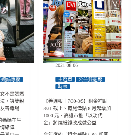
2021-08-06
王婉諭專欄
主選單
公益雙週報
時事
育女不是媽媽
修法，讓雙親
【善週報｜7/30-8/5】租金補貼
和友善職場
8/31 截止、育兒津貼 8 月起增加
1000 元、高雄市推「以功代
 的媽媽在生
金」將燒紙錢改成做公益
後情緒障
就是其中一
今年度的「租金補貼」8/2 起開