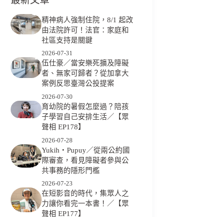
精神病人強制住院，8/1 起改
由法院許可！法官：家庭和
社區支持是關鍵
2026-07-31
伍仕豪／當安樂死擴及障礙
者、無家可歸者？從加拿大
案例反思臺灣公投提案
2026-07-30
育幼院的暑假怎麼過？陪孩
子學習自己安排生活／【眾
聲相 EP178】
2026-07-28
Yukih‧Pupuy／從兩公約國
際審查，看見障礙者參與公
共事務的隱形門檻
2026-07-23
在短影音的時代，集眾人之
力讓你看完一本書！／【眾
聲相 EP177】