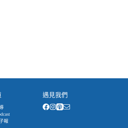
道
遇見我們
導
cast
子報