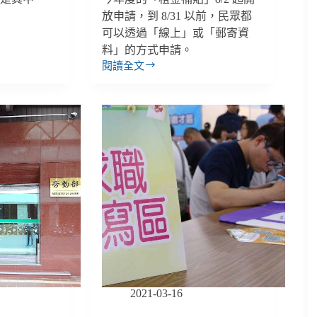
放申請，到 8/31 以前，民眾都
可以透過「線上」或「郵寄資
料」的方式申請。
閱讀全文
【善
週
報
｜
7/30-
8/5】
租
金
補
貼
8/31
截
止、
育
兒
津
2021-03-16
貼
8