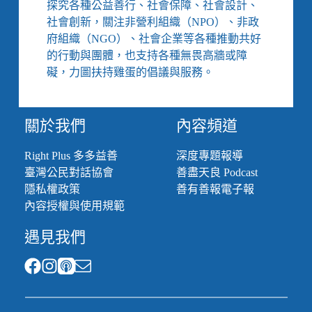
探究各種公益善行、社會保障、社會設計、
人
社會創新，關注非營利組織（NPO）、非政
照
府組織（NGO）、社會企業等各種推動共好
護
的行動與團體，也支持各種無畏高牆或障
不
漏
礙，力圖扶持雞蛋的倡議與服務。
接
關於我們
內容頻道
Right Plus 多多益善
深度專題報導
臺灣公民對話協會
善盡天良 Podcast
隱私權政策
善有善報電子報
內容授權與使用規範
遇見我們