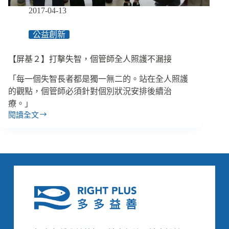
2017-04-13
公益創新
【屏基２】打擊失智，個管師全人照護不漏接
「每一個失智長者都是獨一無二的。站在全人照護
的觀點，個管師必須針對個別狀況安排後續治
療。」
閱讀全文
【屏
基
２】
打
擊
失
智，
個
管
師
全