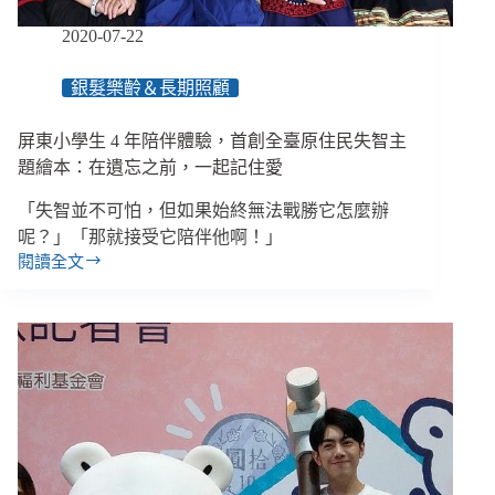
礙
旅
2020-07-22
館
只
銀髮樂齡＆長期照顧
有
9
間、
屏東小學生 4 年陪伴體驗，首創全臺原住民失智主
23%
題繪本：在遺忘之前，一起記住愛
的
弱
「失智並不可怕，但如果始終無法戰勝它怎麼辦
勢
呢？」「那就接受它陪伴他啊！」
孩
閱讀全文
子
屏
曾
東
被
小
霸
學
凌
生
4
年
陪
伴
體