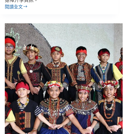
身障升學資訊。
閱讀全文
【善
週
報
｜
4/2-
4/8】
身
障
學
生
大
學
博
覽
會、
桃
園
市
無
障