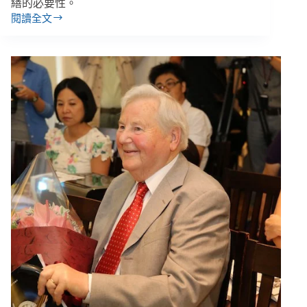
繕的必要性。
住
閱讀全文
老
愛
弱
長
者
難
以
承
受
環
境
風
險
與
天
災
衝
擊，
弘
道
基