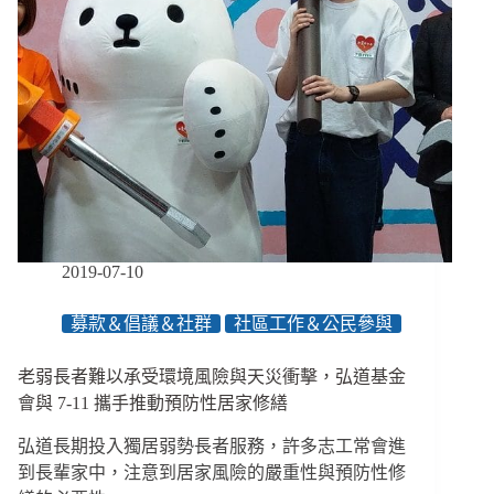
驗，
首
創
全
臺
原
住
民
失
智
主
題
2019-07-10
繪
本：
募款＆倡議＆社群
社區工作＆公民參與
在
遺
忘
老弱長者難以承受環境風險與天災衝擊，弘道基金
之
會與 7-11 攜手推動預防性居家修繕
前，
一
弘道長期投入獨居弱勢長者服務，許多志工常會進
起
到長輩家中，注意到居家風險的嚴重性與預防性修
記