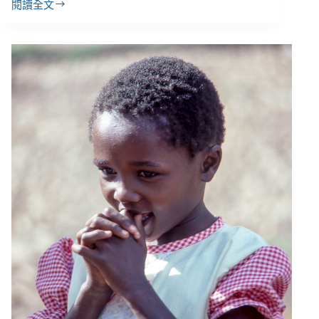
閱讀全文
【專
題
２】
在
馬
拉
威
女
孩
身
上，
遇
見
臺
灣
的
過
去
／
畢
嘉