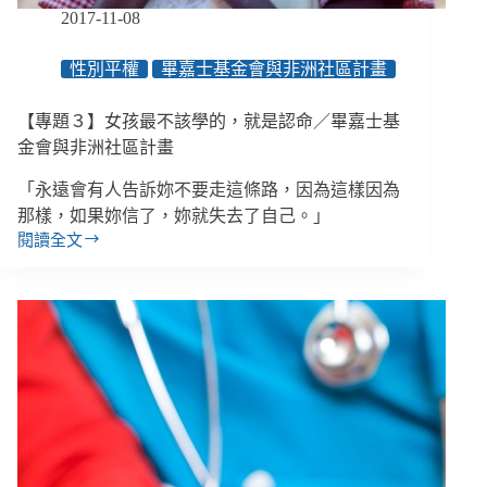
士
2017-11-08
基
金
性別平權
畢嘉士基金會與非洲社區計畫
會
與
【專題３】女孩最不該學的，就是認命／畢嘉士基
非
洲
金會與非洲社區計畫
社
「永遠會有人告訴妳不要走這條路，因為這樣因為
區
計
那樣，如果妳信了，妳就失去了自己。」
畫
閱讀全文
【專
題
３】
女
孩
最
不
該
學
的，
就