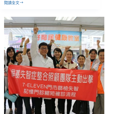
閱讀全文
【屏
基
１】
屏
基
衛
教、
診
療、
照
護
一
條
龍
服
務，
打
擊
失
智
症