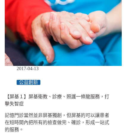
是
認
命
／
畢
嘉
士
基
金
會
與
2017-04-13
非
洲
公益創新
社
區
【屏基１】屏基衛教、診療、照護一條龍服務，打
計
畫
擊失智症
記憶門診當然並非屏基獨創，但屏基的可以讓患者
在短時間內把所有的檢查做完、確診，形成一站式
的服務。