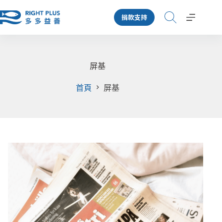
跳
捐款支持
至
主
要
內
容
屏基
首頁
屏基