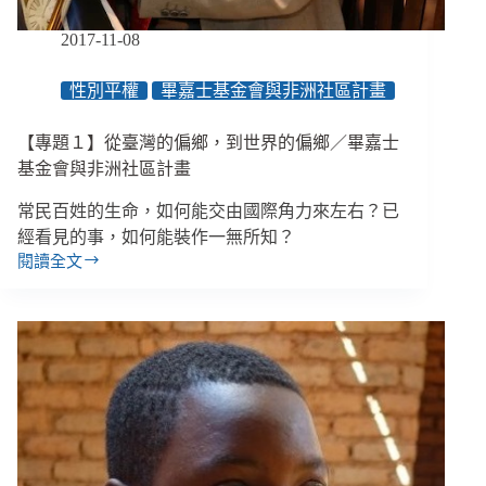
金
會
2017-11-08
與
7-
性別平權
畢嘉士基金會與非洲社區計畫
11
攜
手
【專題１】從臺灣的偏鄉，到世界的偏鄉／畢嘉士
推
基金會與非洲社區計畫
動
預
常民百姓的生命，如何能交由國際角力來左右？已
防
經看見的事，如何能裝作一無所知？
性
閱讀全文
【專
居
題
家
１】
修
從
繕
臺
灣
的
偏
鄉，
到