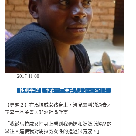
世
界
的
偏
鄉
／
畢
嘉
士
基
金
會
2017-11-08
與
非
性別平權
畢嘉士基金會與非洲社區計畫
洲
社
【專題２】在馬拉威女孩身上，遇見臺灣的過去／
區
計
畢嘉士基金會與非洲社區計畫
畫
「我從馬拉威女性身上看到我奶奶和媽媽所經歷的
過往。這使我對馬拉威女性的遭遇很有感。」