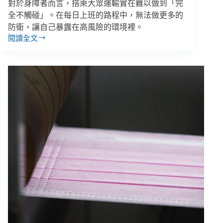
對於身障者而言，搭乘大眾運輸實在難以做到「完
以
全不觸碰」。在每日上班的路程中，無法做更多的
跨
越
防衛，讓自己暴露在高風險的環境裡。
的
閱讀全文
【抗
門
疫
檻
群
象
－
身
心
障
礙
篇】
左
邊
女
孩
／
疫
情
只