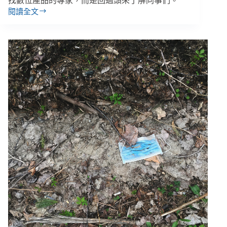
找數位產品的專家，而是回過頭來了解同事們。
閱讀全文
全
組
織
無
痛
「數
位
轉
型」
可
能
嗎？
導
入
新
工
具
有
學
問，