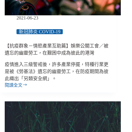
非
典
型
2021-06-23
家
庭
新冠肺炎 COVID-19
的
典
【抗疫群象－情慾產業互助篇】娛樂公關工會／被
型
困
遺忘的幽靈勞工，在艱困中成為彼此的港灣
境：
疫情進入三級警戒後，許多產業停擺，特種行業更
一
戶
是被《勞基法》遺忘的幽靈勞工，在防疫期間為彼
多
此織出「另類安全網」。
張
閱讀全文
【抗
嘴，
疫
共
群
用
象
一
－
份
情
紓
慾
困
產