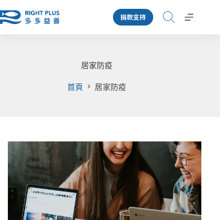
跳
捐款支持
至
主
要
內
容
居家防疫
首頁
居家防疫