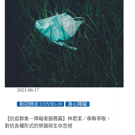
金
業
互
助
篇】
娛
樂
公
關
工
會
／
被
遺
忘
2021-06-17
的
幽
新冠肺炎 COVID-19
身心障礙
靈
勞
【抗疫群象－障礙者服務篇】林君潔／串聯爭取，
工，
在
對抗各種形式的禁錮與生存忽視
艱