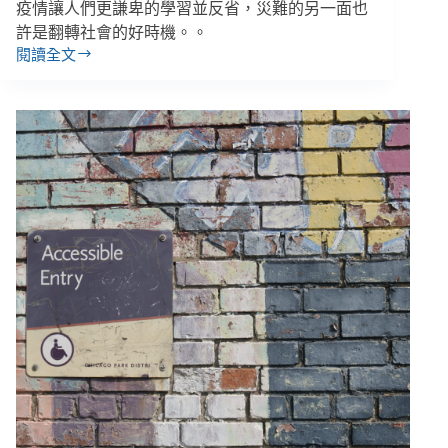
疫情讓人們更謙卑的學習並反省，災難的另一面也
困
中
許是翻轉社會的好時機。。
成
閱讀全文
【抗
為
疫
彼
群
此
象
的
－
港
障
灣
礙
者
服
務
篇】
林
君
潔
／
串
聯
爭
取，