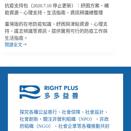
的
抗疫支持包（2020.7.10 停止更新）：紓困方案、補
壓
力
助資源、心理支持、生活指南、資訊辨識總整理
鍋
臺灣版的在地防疫知識、紓困與津貼資源、心理支
持、謠言辨識等資訊，提供實用可行的防疫工作與
生活指南。
閱讀全文
抗
疫
支
持
包
（2020.7.10
停
止
更
新）：
紓
探究各種公益善行、社會保障、社會設計、
困
社會創新，關注非營利組織（NPO）、非政
方
府組織（NGO）、社會企業等各種推動共好
案、