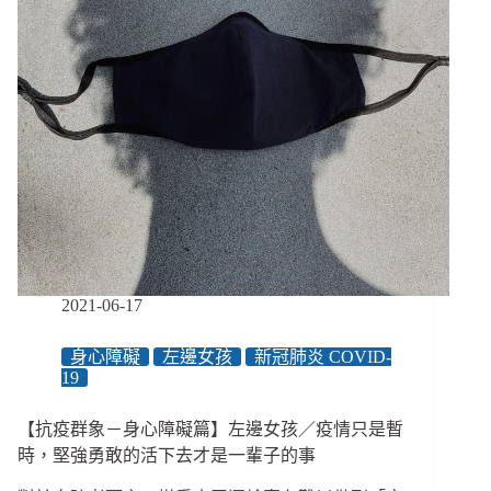
活
篇】
林
君
潔
／
從
簡
訊
實
聯
制
到
2021-06-17
買
包
身心障礙
左邊女孩
新冠肺炎 COVID-
衛
19
生
紙，
【抗疫群象－身心障礙篇】左邊女孩／疫情只是暫
都
時，堅強勇敢的活下去才是一輩子的事
是
難