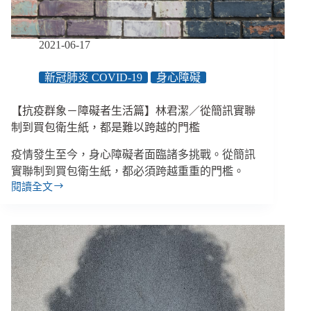
對
抗
各
2021-06-17
種
形
新冠肺炎 COVID-19
身心障礙
式
的
【抗疫群象－障礙者生活篇】林君潔／從簡訊實聯
禁
錮
制到買包衛生紙，都是難以跨越的門檻
與
疫情發生至今，身心障礙者面臨諸多挑戰。從簡訊
生
存
實聯制到買包衛生紙，都必須跨越重重的門檻。
忽
閱讀全文
【抗
視
疫
群
象
－
障
礙
者
生