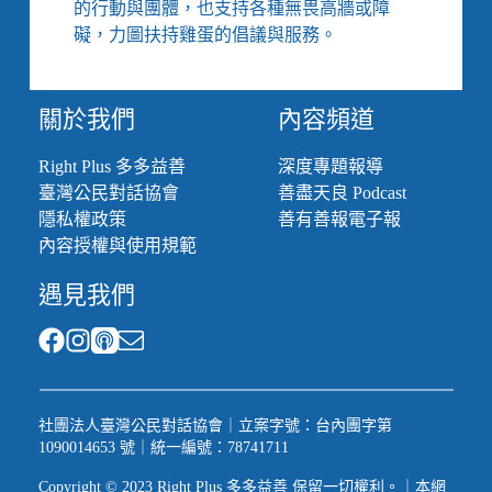
的行動與團體，也支持各種無畏高牆或障
補
助
礙，力圖扶持雞蛋的倡議與服務。
資
源、
心
關於我們
內容頻道
理
支
Right Plus 多多益善
深度專題報導
持、
臺灣公民對話協會
善盡天良 Podcast
生
活
隱私權政策
善有善報電子報
指
內容授權與使用規範
南、
資
遇見我們
訊
辨
識
總
整
理
社團法人臺灣公民對話協會｜立案字號：台內團字第
1090014653 號｜統一編號：78741711
Copyright © 2023 Right Plus 多多益善 保留一切權利。｜本網