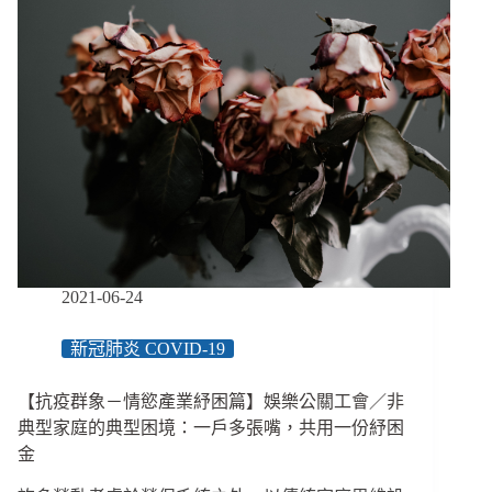
戴
口
罩
篇】
金
林
／
你
的
1
個
指
令、
2021-06-24
我
的
新冠肺炎 COVID-19
8
個
動
【抗疫群象－情慾產業紓困篇】娛樂公關工會／非
作，
典型家庭的典型困境：一戶多張嘴，共用一份紓困
多
金
點
耐