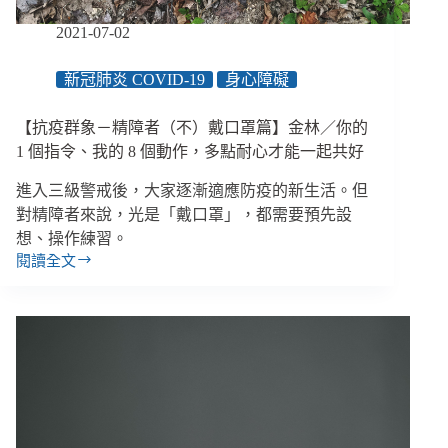
連
麻
2021-07-02
瓜
都
新冠肺炎 COVID-19
身心障礙
能
上
【抗疫群象－精障者（不）戴口罩篇】金林／你的
手
／
1 個指令、我的 8 個動作，多點耐心才能一起共好
地
進入三級警戒後，大家逐漸適應防疫的新生活。但
球
公
對精障者來說，光是「戴口罩」，都需要預先設
民
想、操作練習。
基
閱讀全文
【抗
金
疫
會
群
象
－
精
障
者
（不）