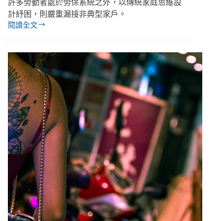
許多勞動者處於勞保系統之外，以傳統家庭思維設
心
計紓困，則嚴重漏接非典型家戶。
才
閱讀全文
能
【抗
一
疫
起
群
共
象
好
－
情
慾
產
業
紓
困
篇】
娛
樂
公
關
工
會
／