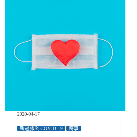
三】
防
疫、
經
濟、
照
護
等
多
重
壓
力，
讓
家
庭
成
為
醞
2020-04-17
釀
暴
新冠肺炎 COVID-19
時事
力