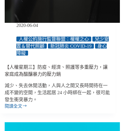
是
暫
時，
堅
2020-06-04
強
勇
人權公約施行監督聯盟：權權之心
兒少安
敢
置＆替代照顧
新冠肺炎 COVID-19
身心
的
障礙
活
下
去
【人權星期三】防疫、經濟、照護等多重壓力，讓
才
家庭成為醞釀暴力的壓力鍋
是
一
減少、失去休閒活動，人與人之間又長時間待在一
輩
成不變的空間，生活起居 24 小時綁在一起，很可能
子
發生衝突暴力。
的
閱讀全文
【人
事
權
星
期