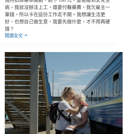
個月扣掉基本開銷，剩下 100 元。要是碰到女兒生
病，我就沒辦法上工，還要付醫藥費。我欠雇主一
筆錢，所以卡在這份工作走不開。我想讓生活更
好、也想自己做生意，我要先做什麼，才不用再硬
撐？
閱讀全文
每
月
只
剩
100
元
還
欠
債，
單
親
爸
爸
怎
麼
走