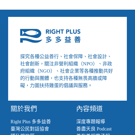
昀
／
戰
爭
有
著
女
人
的
探究各種公益善行、社會保障、社會設計、
臉：
社會創新，關注非營利組織（NPO）、非政
女
府組織（NGO）、社會企業等各種推動共好
性
的行動與團體，也支持各種無畏高牆或障
影
展
礙，力圖扶持雞蛋的倡議與服務。
《烽
火
下
關於我們
內容頻道
的
愛
Right Plus 多多益善
深度專題報導
與
臺灣公民對話協會
善盡天良 Podcast
隔