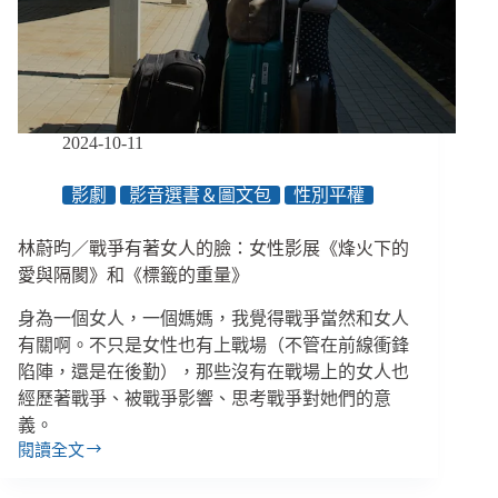
出
卡
住
的
生
活？
2024-10-11
／
【馴
影劇
影音選書＆圖文包
性別平權
錢
師
財
林蔚昀／戰爭有著女人的臉：女性影展《烽火下的
務
愛與隔閡》和《標籤的重量》
諮
詢
身為一個女人，一個媽媽，我覺得戰爭當然和女人
室】
有關啊。不只是女性也有上戰場（不管在前線衝鋒
陷陣，還是在後勤），那些沒有在戰場上的女人也
經歷著戰爭、被戰爭影響、思考戰爭對她們的意
義。
閱讀全文
林
蔚