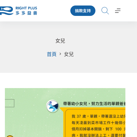
跳
捐款支持
至
主
要
內
容
女兒
首頁
女兒