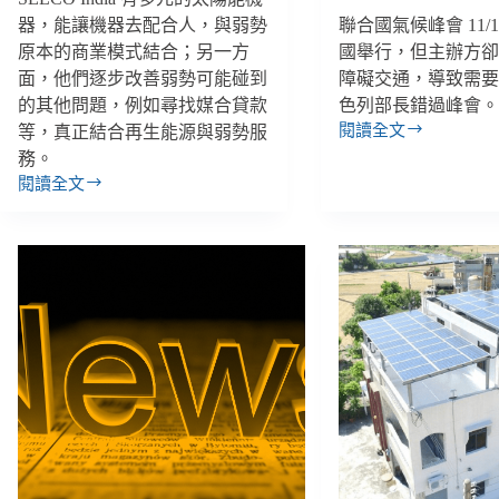
器，能讓機器去配合人，與弱勢
聯合國氣候峰會 11/
原本的商業模式結合；另一方
國舉行，但主辦方
面，他們逐步改善弱勢可能碰到
障礙交通，導致需
的其他問題，例如尋找媒合貸款
色列部長錯過峰會
閱讀全文
等，真正結合再生能源與弱勢服
【善
務。
週
閱讀全文
報
生
｜
活
10/29-
化
11/4】
的
以
運
色
用
列
太
部
陽
長
能、
只
以
因
弱
坐
勢
輪
需
椅
求