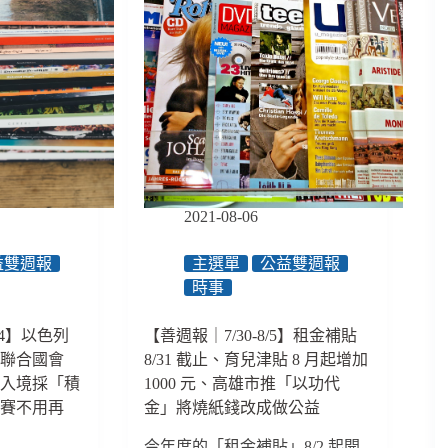
2021-08-06
益雙週報
主選單
公益雙週報
時事
1/4】以色列
【善週報｜7/30-8/5】租金補貼
過聯合國會
8/31 截止、育兒津貼 8 月起增加
工入境採「積
1000 元、高雄市推「以功代
比賽不用再
金」將燒紙錢改成做公益
今年度的「租金補貼」8/2 起開