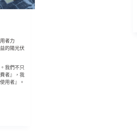
月
起
增
加
1000
元、
使用者力
高
公益的陽光伏
雄
市
推
的。我們不只
「以
消費者』，我
功
『使用者』。
代
金」
將
燒
紙
錢
改
成
做