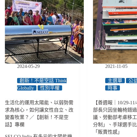
2024-05-29
2021-11-05
創新！不是空話 Think
主選單
公
Globally
性別平權
時事
生活化的運用太陽能、以弱勢需
【善週報｜10/29-1
求為核心，如何讓女性自立、改
部長只因坐輪椅錯
變畜牧業？／【創新！不是空
議、勞動部考慮移
話】專欄
分制」、手球選手
「販賣性感」
SELCO India 有多元的太陽能機