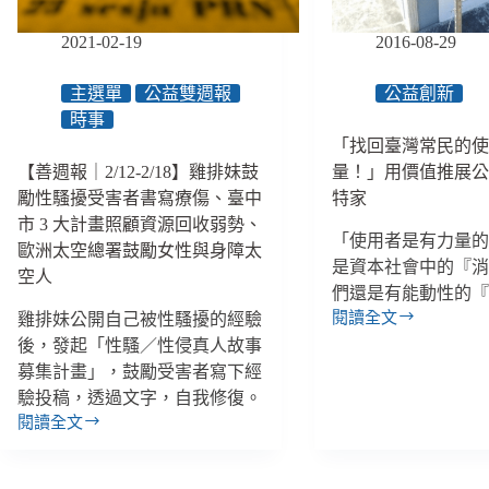
錯
為
過
2021-02-19
2016-08-29
核
聯
心，
合
如
主選單
公益雙週報
公益創新
國
何
時事
會
讓
「找回臺灣常民的
議、
女
勞
【善週報｜2/12-2/18】雞排妹鼓
量！」用價值推展
性
動
勵性騷擾受害者書寫療傷、臺中
特家
自
部
市 3 大計畫照顧資源回收弱勢、
立、
考
「使用者是有力量
歐洲太空總署鼓勵女性與身障太
改
慮
是資本社會中的『
變
空人
移
們還是有能動性的
畜
工
閱讀全文
雞排妹公開自己被性騷擾的經驗
牧
「找
入
業？
後，發起「性騷／性侵真人故事
回
境
／
募集計畫」，鼓勵受害者寫下經
臺
採
【創
灣
驗投稿，透過文字，自我修復。
「積
新！
常
閱讀全文
分
【善
不
民
制」、
週
是
的
手
報
空
使