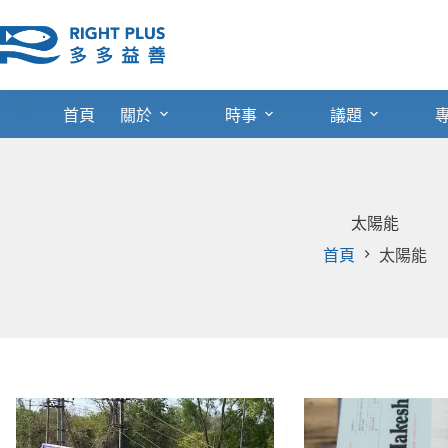
跳
至
主
要
內
首頁
關於
時事
議題
容
太陽能
首頁
太陽能