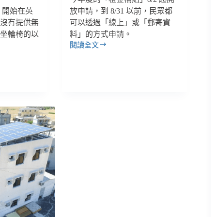
1 開始在英
放申請，到 8/31 以前，民眾都
卻沒有提供無
可以透過「線上」或「郵寄資
要坐輪椅的以
料」的方式申請。
閱讀全文
。
【善
週
報
｜
7/30-
8/5】
租
金
補
貼
8/31
截
止、
育
兒
津
貼
8