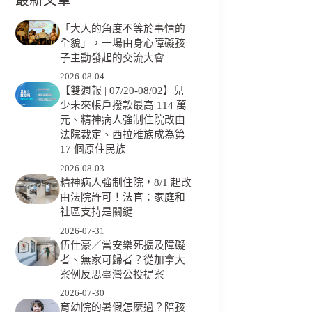
「大人的角度不等於事情的
全貌」，一場由身心障礙孩
子主動發起的交流大會
2026-08-04
【雙週報 | 07/20-08/02】兒
少未來帳戶撥款最高 114 萬
元、精神病人強制住院改由
法院裁定、西拉雅族成為第
17 個原住民族
2026-08-03
精神病人強制住院，8/1 起改
由法院許可！法官：家庭和
社區支持是關鍵
2026-07-31
伍仕豪／當安樂死擴及障礙
者、無家可歸者？從加拿大
案例反思臺灣公投提案
2026-07-30
育幼院的暑假怎麼過？陪孩