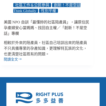
社區工作＆公民參與
創新！不是空話
Think Globally
性別平權
美國 NPO 自訓「最懂妳的社區陪產員」，讓原住民
孕產婦安心當媽媽、找回自主權／「創新！不是空
話」專欄
相較於外來的陪產員，社區自己培訓出來的陪產員
不只具備專業的孕產知識，更理解特瓦族的文化，
也更清楚社區既有的問題。
閱讀全文
美
國
NPO
自
訓
「最
懂
妳
的
社