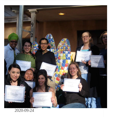
做
什
麼？
移
工
的
異
鄉
圓
夢
之
旅
／
【後
臺
人
生
EP20】
2020-09-24