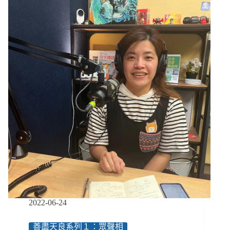
也
很
有
資
格
養
育
下
一
代。」
身
心
障
礙
逾
7
成
當
爸
2022-06-24
媽，
跑
善盡天良系列１：眾聲相
產