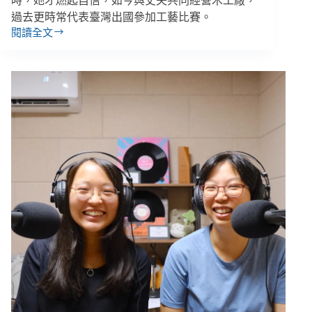
時，她才燃起自信，如今與丈夫共同經營木工廠，
過去更時常代表臺灣出國參加工藝比賽。
閱讀全文
聾
人
誌：
在
聾
群
體
中
學
會
一
種
眉
飛
色
舞
的
語
言，