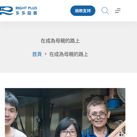
跳
捐款支持
至
主
要
內
容
在成為母親的路上
首頁
在成為母親的路上