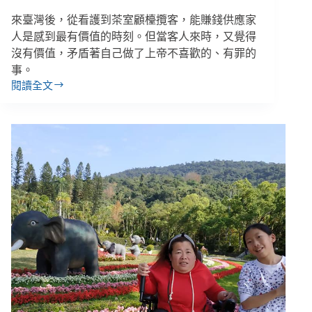
來臺灣後，從看護到茶室顧檯攬客，能賺錢供應家
人是感到最有價值的時刻。但當客人來時，又覺得
沒有價值，矛盾著自己做了上帝不喜歡的、有罪的
事。
閱讀全文
從
萬
華
紅
燈
區
到
珍
珠
家
園，
中
國
籍
女
子