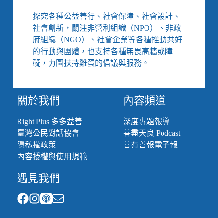
區
探究各種公益善行、社會保障、社會設計、
陪
社會創新，關注非營利組織（NPO）、非政
產
員」，
府組織（NGO）、社會企業等各種推動共好
讓
的行動與團體，也支持各種無畏高牆或障
原
礙，力圖扶持雞蛋的倡議與服務。
住
民
孕
關於我們
內容頻道
產
婦
安
Right Plus 多多益善
深度專題報導
心
臺灣公民對話協會
善盡天良 Podcast
當
隱私權政策
善有善報電子報
媽
內容授權與使用規範
媽、
找
遇見我們
回
自
主
權