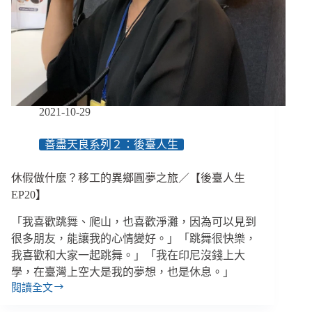
n
個
職
涯
髮
夾
彎
／
2021-10-29
【眾
聲
善盡天良系列２：後臺人生
相
EP34】
休假做什麼？移工的異鄉圓夢之旅／【後臺人生
EP20】
「我喜歡跳舞、爬山，也喜歡淨灘，因為可以見到
很多朋友，能讓我的心情變好。」「跳舞很快樂，
我喜歡和大家一起跳舞。」「我在印尼沒錢上大
學，在臺灣上空大是我的夢想，也是休息。」
閱讀全文
休
假