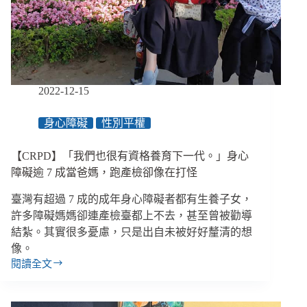
林
双：
「我
在
這
裡
2022-12-15
沒
有
身心障礙
性別平權
罪，
睡
【CRPD】「我們也很有資格養育下一代。」身心
得
著」
障礙逾 7 成當爸媽，跑產檢卻像在打怪
／
臺灣有超過 7 成的成年身心障礙者都有生養子女，
《茶
室
許多障礙媽媽卻連產檢臺都上不去，甚至曾被勸導
女
結紮。其實很多憂慮，只是出自未被好好釐清的想
人
像。
心》
閱讀全文
【CRPD】
「我
們