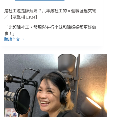
檢
卻
是社工還是陳媽媽？六年級社工的 n 個職涯髮夾彎
像
／【眾聲相 EP34】
在
打
「比起陳社工，發現彩券行小妹和陳媽媽都更好做
怪
事！」​
閱讀全文
是
社
工
還
是
陳
媽
媽？
六
年
級
社
工
的