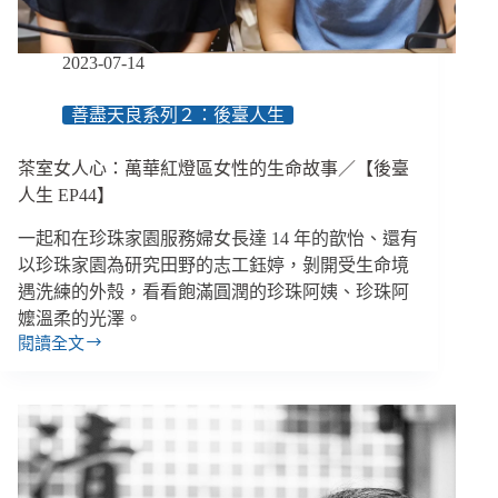
選
擇
一
2023-07-14
個
屬
善盡天良系列２：後臺人生
於
自
茶室女人心：萬華紅燈區女性的生命故事／【後臺
己
的
人生 EP44】
手
一起和在珍珠家園服務婦女長達 14 年的歆怡、還有
語
名
以珍珠家園為研究田野的志工鈺婷，剝開受生命境
遇洗練的外殼，看看飽滿圓潤的珍珠阿姨、珍珠阿
嬤溫柔的光澤。
閱讀全文
茶
室
女
人
心：
萬
華