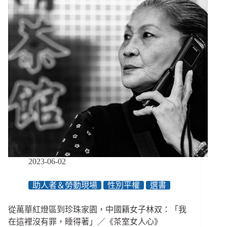
紅
燈
區
女
性
的
生
命
故
事
／
【後
臺
人
生
2023-06-02
EP44】
助人者＆勞動現場
性別平權
選書
從萬華紅燈區到珍珠家園，中國籍女子林双：「我
在這裡沒有罪，睡得著」／《茶室女人心》