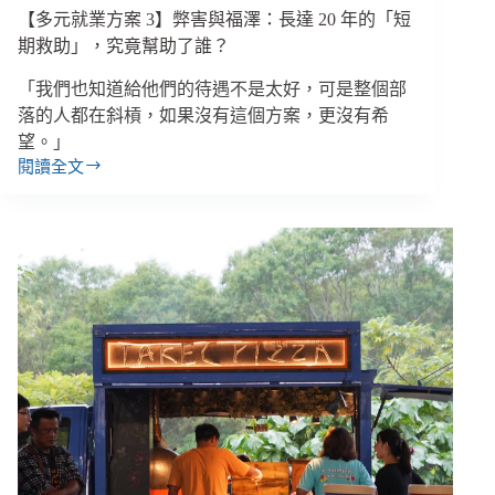
出
【多元就業方案 3】弊害與福澤：長達 20 年的「短
事
期救助」，究竟幫助了誰？
後
誰
「我們也知道給他們的待遇不是太好，可是整個部
都
落的人都在斜槓，如果沒有這個方案，更沒有希
不
望。」
是
閱讀全文
【多
雇
元
主
就
業
方
案
3】
弊
害
與
福
澤：
長
達