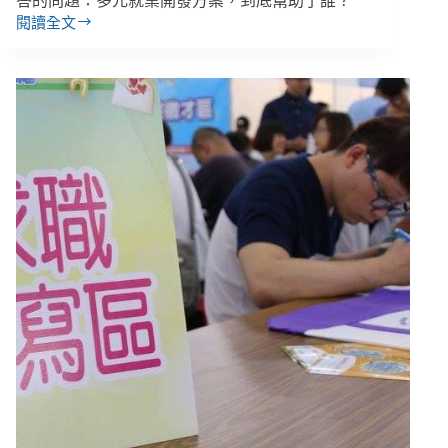
答的問題：多元就業開發方案，到底幫助了誰？
閱讀全文
周
孟
謙
專
欄
／
主
張
解
決
問
題
卻
創
造
更
弱
勢
處
境：