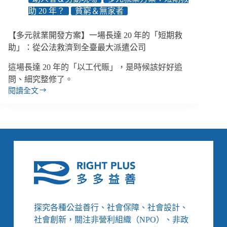
數
助 20 年？
貧窮＆無家者
字
【多元就業開發方案】一場長達 20 年的「短期救
助」：從公法救濟到全臺最大派遣公司
這場長達 20 年的「以工代賑」，是時候該好好追
問、細究整修了。
閱讀全文
【多
元
就
業
開
發
方
案】
一
場
長
探究各種公益善行、社會保障、社會設計、
達
社會創新，關注非營利組織（NPO）、非政
20