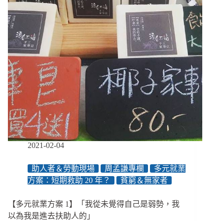
業
方
案：
政
府
在
跟
民
間
合
作
培
力
弱
2021-02-04
勢、
並
助人者＆勞動現場
周孟謙專欄
多元就業
非
方案：短期救助 20 年？
貧窮＆無家者
正
式
就
【多元就業方案 1】「我從未覺得自己是弱勢，我
業，
以為我是進去扶助人的」