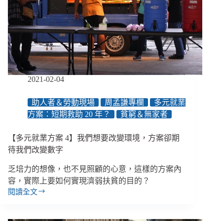
20
年
的
「短
期
救
助」，
究
2021-02-04
竟
幫
助人者＆勞動現場
周孟謙專欄
多元就業
助
方案：短期救助 20 年？
貧窮＆無家者
了
誰？
【多元就業方案 4】我們想要改變環境，方案卻期
待我們改變數字
乏培力的想像，也不見照顧的心意，這樣的方案內
容，實際上要如何實現濟弱扶貧的目的？
閱讀全文
【多
元
就