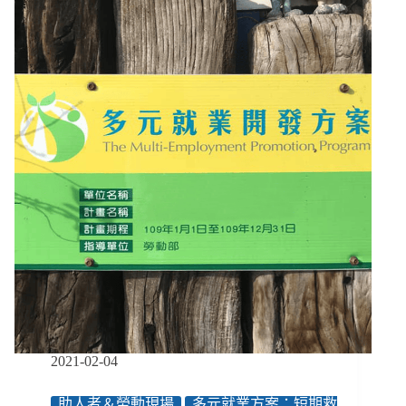
業
方
案
4】
我
們
想
要
改
變
環
境，
方
案
卻
期
待
我
們
2021-02-04
改
變
助人者＆勞動現場
多元就業方案：短期救