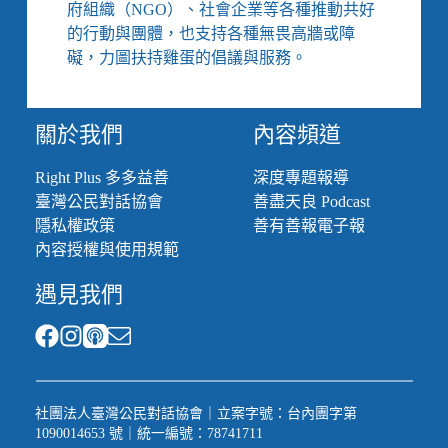
年
府組織（NGO）、社會企業等各種推動共好
的
的行動與團體，也支持各種無畏高牆或障
「短
礙，力圖扶持雞蛋的倡議與服務。
期
救
助」：
關於我們
內容頻道
從
公
法
Right Plus 多多益善
深度專題報導
救
臺灣公民對話協會
善盡天良 Podcast
濟
隱私權政策
善有善報電子報
到
內容授權與使用規範
全
臺
遇見我們
最
大
派
遣
公
司
社團法人臺灣公民對話協會｜立案字號：台內團字第
1090014653 號｜統一編號：78741711