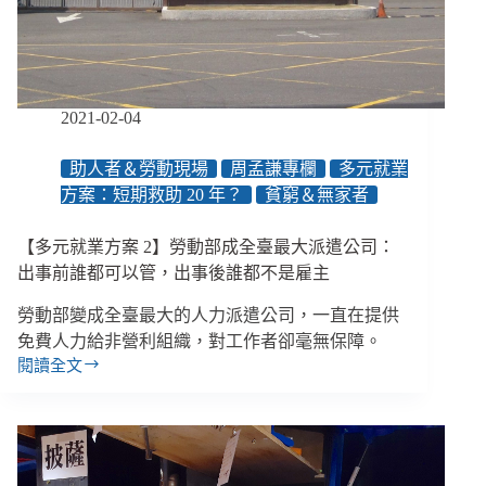
我
以
為
我
是
2021-02-04
進
去
助人者＆勞動現場
周孟謙專欄
多元就業
扶
方案：短期救助 20 年？
貧窮＆無家者
助
人
的」
【多元就業方案 2】勞動部成全臺最大派遣公司：
出事前誰都可以管，出事後誰都不是雇主
勞動部變成全臺最大的人力派遣公司，一直在提供
免費人力給非營利組織，對工作者卻毫無保障。
閱讀全文
【多
元
就
業
方