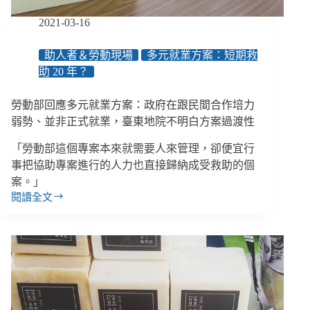
勞
動
2021-03-16
部
的
助人者＆勞動現場
多元就業方案：短期救
不
助 20 年？
到
點
回
勞動部回應多元就業方案：政府在跟民間合作培力
應
弱勢、並非正式就業，臺東地院不明白方案過渡性
「勞動部這個專案本來就需要人來管理，卻便宜行
事把協助專案進行的人力也直接歸納成受救助的個
案。」
閱讀全文
勞
動
部
回
應
多
元
就