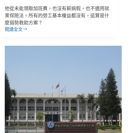
臺
東
他從未能領取加班費，也沒有薪病假，也不適用就
地
業保險法。所有的勞工基本權益都沒有，這算是什
院
麼弱勢救助方案？
不
閱讀全文
【多
明
元
白
就
方
業
案
方
過
案
渡
1】
性
「我
從
未
覺
得
自
己
是
弱
勢，