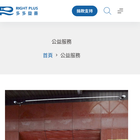
跳
捐款支持
至
主
要
內
容
公益服務
首頁
公益服務