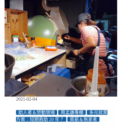
案
2】
勞
動
部
成
全
臺
最
大
派
遣
公
司：
出
事
前
2021-02-04
誰
都
助人者＆勞動現場
周孟謙專欄
多元就業
可
方案：短期救助 20 年？
貧窮＆無家者
以
管，