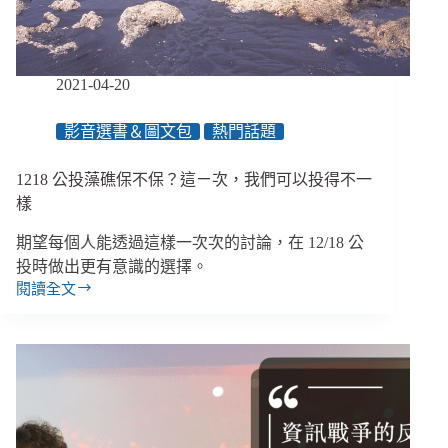
向
傳
統
慈
2021-04-20
善，
愛
影音選書＆圖文包
熱門話題
爾
蘭
培
1218 公投藻礁保不保？這ㄧ次，我們可以投得不一
力
樣
企
業
期望每個人能透過這樣一次次的討論，在 12/18 公
與
投時做出更有意識的選擇。
藝
閱讀全文
1218
文
公
界
投
對
藻
話
礁
保
不
保？