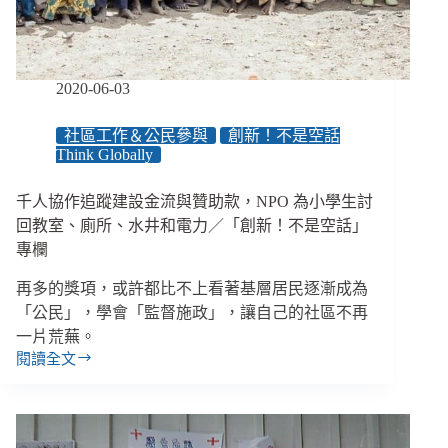
伯
洋：
「30
歲
2020-06-03
以
下
社區工作＆公民參與
創新！不是空話
最
Think Globally
易
相
千人協作追蹤建設金流與贊助款，NPO 為小學生討
信
回教室、廁所、水井和電力／「創新！不是空話」
陰
謀
專欄
論，
再多的獎項，或許都比不上看著基層居民逐漸成為
打
擊
「公民」，學會「監督施政」，讓自己的社區不再
資
一片荒蕪。
訊
閱讀全文
千
戰
人
更
協
需
作
民