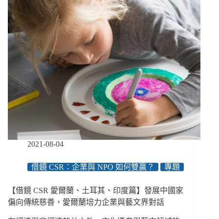
的
社
會
責
任
──
地
球
公
民
基
金
會
的
2021-08-04
取
捨
借鏡 CSR：企業與 NPO 如何雙贏？
專題
與
權
衡
【借鏡 CSR 愛爾蘭、土耳其、印度篇】發展中國家
偏向傳統慈善，愛爾蘭培力企業與藝文界對話