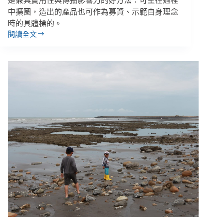
是兼具實用性與傳播影響力的好方法：可望在過程
中擴圈，造出的產品也可作為募資、示範自身理念
時的具體標的。
閱讀全文
鄭
婷
宇
／
立
法
院
資
料
找
不
到、
看
不
懂？
民
間
LawTrace