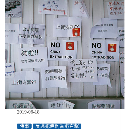
追
主
蹤
透
建
明」
設
金
流
與
贊
助
款，
NPO
為
小
學
生
討
回
教
2019-06-18
室、
廁
時事
反逃犯條例香港直擊
所、
水