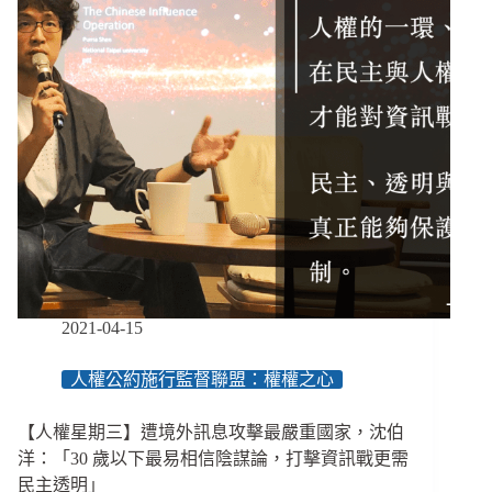
這
ㄧ
次，
我
們
可
以
投
得
不
一
樣
2021-04-15
人權公約施行監督聯盟：權權之心
【人權星期三】遭境外訊息攻擊最嚴重國家，沈伯
洋：「30 歲以下最易相信陰謀論，打擊資訊戰更需
民主透明」