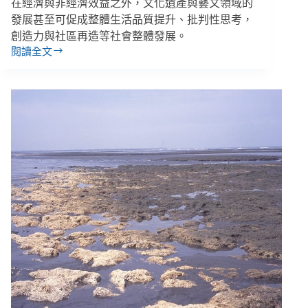
在經濟與非經濟效益之外，文化遺產與藝文領域的
發展甚至可促成整體生活品質提升、批判性思考，
創造力與社區再造等社會整體發展。
閱讀全文
【借
鏡
CSR
愛
爾
蘭、
土
耳
其、
印
度
篇】
發
展
中
國
家
偏