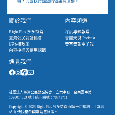
礙，力圖扶持雞蛋的倡議與服務。
常
中
實
關於我們
內容頻道
踐？
／
反
Right Plus 多多益善
深度專題報導
逃
臺灣公民對話協會
善盡天良 Podcast
犯
隱私權政策
善有善報電子報
條
內容授權與使用規範
例
香
遇見我們
港
直
擊
社團法人臺灣公民對話協會｜立案字號：台內團字第
1090014653 號｜統一編號：78741711
Copyright © 2023 Right Plus 多多益善 保留一切權利。｜本網
站由
快找整合顧問
建置維護。