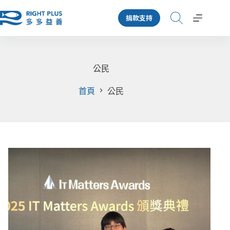
跳
捐款支持
至
主
要
內
容
公民
首頁
公民