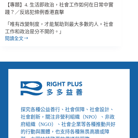
井
【專題】4. 生活即政治，社會工作如何在日常中實
和
踐？／反逃犯條例香港直擊
電
力
「唯有改變制度，才能幫助到最大多數的人。社會
／
工作和政治是分不開的。」
「創
閱讀全文
【專
新！
題】
不
4.
是
生
空
活
話」
即
專
政
欄
治，
社
會
工
探究各種公益善行、社會保障、社會設計、
作
社會創新，關注非營利組織（NPO）、非政
如
何
府組織（NGO）、社會企業等各種推動共好
在
的行動與團體，也支持各種無畏高牆或障
日