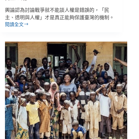
輿論認為討論戰爭就不能談人權是錯誤的，「民
主、透明與人權」才是真正能夠保護臺灣的機制。
閱讀全文
【人
權
星
期
三】
遭
境
外
訊
息
攻
擊
最
嚴
重
國
家，
沈